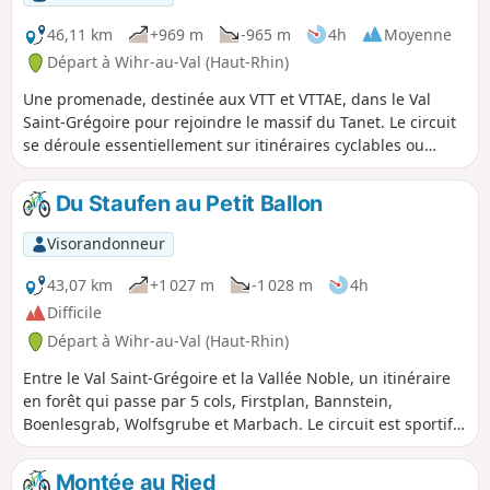
46,11 km
+969 m
-965 m
4h
Moyenne
Départ à Wihr-au-Val (Haut-Rhin)
Une promenade, destinée aux VTT et VTTAE, dans le Val
Saint-Grégoire pour rejoindre le massif du Tanet. Le circuit
se déroule essentiellement sur itinéraires cyclables ou
chemins forestiers, et permet de découvrir la beauté de ce
site qui abritait, jadis, une station de ski.
Du Staufen au Petit Ballon
Visorandonneur
43,07 km
+1 027 m
-1 028 m
4h
Difficile
Départ à Wihr-au-Val (Haut-Rhin)
Entre le Val Saint-Grégoire et la Vallée Noble, un itinéraire
en forêt qui passe par 5 cols, Firstplan, Bannstein,
Boenlesgrab, Wolfsgrube et Marbach. Le circuit est sportif
mais les pentes sont assez régulières. La descente sur
Soultzbach nécessite quelques précautions.
Montée au Ried