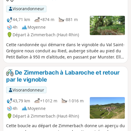
Visorandonneur
44,71 km
+874 m
-881 m
4h
Moyenne
Départ à Zimmerbach (Haut-Rhin)
Cette randonnée qui démarre dans le vignoble du Val Saint-
Grégoire nous conduit au Ried, auberge située au pied du
Petit Ballon à 950 m d'altitude, en passant par Munster. Elle
passe par le cimetière militaire allemand de Breitenbach et
la Terrasse Napoléon.
De Zimmerbach à Labaroche et retour
par le vignoble
Visorandonneur
43,79 km
+1 012 m
-1 016 m
4h
Moyenne
Départ à Zimmerbach (Haut-Rhin)
Cette boucle au départ de Zimmerbach donne un aperçu du