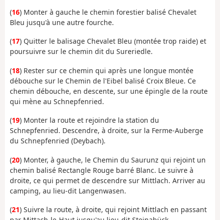
(
16
) Monter à gauche le chemin forestier balisé Chevalet
Bleu jusqu'à une autre fourche.
(
17
) Quitter le balisage Chevalet Bleu (montée trop raide) et
poursuivre sur le chemin dit du Sureriedle.
(
18
) Rester sur ce chemin qui après une longue montée
débouche sur le Chemin de l'Eibel balisé Croix Bleue. Ce
chemin débouche, en descente, sur une épingle de la route
qui mène au Schnepfenried.
(
19
) Monter la route et rejoindre la station du
Schnepfenried. Descendre, à droite, sur la Ferme-Auberge
du Schnepfenried (Deybach).
(
20
) Monter, à gauche, le Chemin du Saurunz qui rejoint un
chemin balisé Rectangle Rouge barré Blanc. Le suivre à
droite, ce qui permet de descendre sur Mittlach. Arriver au
camping, au lieu-dit Langenwasen.
(
21
) Suivre la route, à droite, qui rejoint Mittlach en passant
par Mittach-le-Haut jusqu'au lieu-dit Steinabück.