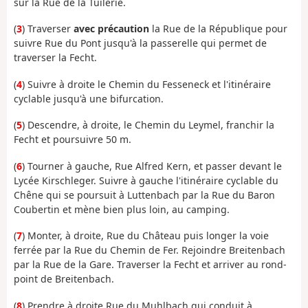
sur la Rue de la Tuilerie.
(
3
) Traverser
avec précaution
la Rue de la République pour
suivre Rue du Pont jusqu'à la passerelle qui permet de
traverser la Fecht.
(
4
) Suivre à droite le Chemin du Fesseneck et l'itinéraire
cyclable jusqu'à une bifurcation.
(
5
) Descendre, à droite, le Chemin du Leymel, franchir la
Fecht et poursuivre 50 m.
(
6
) Tourner à gauche, Rue Alfred Kern, et passer devant le
Lycée Kirschleger. Suivre à gauche l'itinéraire cyclable du
Chêne qui se poursuit à Luttenbach par la Rue du Baron
Coubertin et mène bien plus loin, au camping.
(
7
) Monter, à droite, Rue du Château puis longer la voie
ferrée par la Rue du Chemin de Fer. Rejoindre Breitenbach
par la Rue de la Gare. Traverser la Fecht et arriver au rond-
point de Breitenbach.
(
8
) Prendre à droite Rue du Muhlbach qui conduit à