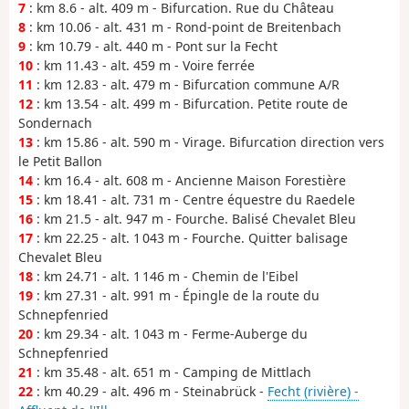
7
: km 8.6 - alt. 409 m - Bifurcation. Rue du Château
8
: km 10.06 - alt. 431 m - Rond-point de Breitenbach
9
: km 10.79 - alt. 440 m - Pont sur la Fecht
10
: km 11.43 - alt. 459 m - Voire ferrée
11
: km 12.83 - alt. 479 m - Bifurcation commune A/R
12
: km 13.54 - alt. 499 m - Bifurcation. Petite route de
Sondernach
13
: km 15.86 - alt. 590 m - Virage. Bifurcation direction vers
le Petit Ballon
14
: km 16.4 - alt. 608 m - Ancienne Maison Forestière
15
: km 18.41 - alt. 731 m - Centre équestre du Raedele
16
: km 21.5 - alt. 947 m - Fourche. Balisé Chevalet Bleu
17
: km 22.25 - alt. 1 043 m - Fourche. Quitter balisage
Chevalet Bleu
18
: km 24.71 - alt. 1 146 m - Chemin de l'Eibel
19
: km 27.31 - alt. 991 m - Épingle de la route du
Schnepfenried
20
: km 29.34 - alt. 1 043 m - Ferme-Auberge du
Schnepfenried
21
: km 35.48 - alt. 651 m - Camping de Mittlach
22
: km 40.29 - alt. 496 m - Steinabrück -
Fecht (rivière) -