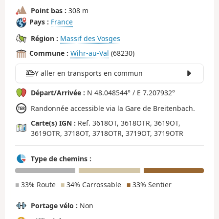
Point bas :
308 m
Pays :
France
Région :
Massif des Vosges
Commune :
Wihr-au-Val
(68230)
Y aller en transports en commun
Départ/Arrivée :
N 48.048544° / E 7.207932°
Randonnée accessible via la Gare de Breitenbach.
Carte(s) IGN :
Ref. 3618OT, 3618OTR, 3619OT,
3619OTR, 3718OT, 3718OTR, 3719OT, 3719OTR
Type de chemins :
■
33% Route
■
34% Carrossable
■
33% Sentier
Portage vélo :
Non