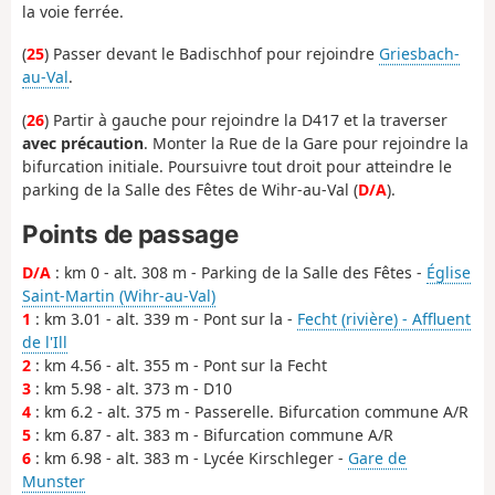
la voie ferrée.
(
25
) Passer devant le Badischhof pour rejoindre
Griesbach-
au-Val
.
(
26
) Partir à gauche pour rejoindre la D417 et la traverser
avec précaution
. Monter la Rue de la Gare pour rejoindre la
bifurcation initiale. Poursuivre tout droit pour atteindre le
parking de la Salle des Fêtes de Wihr-au-Val (
D/A
).
Points de passage
D/A
: km 0 - alt. 308 m - Parking de la Salle des Fêtes -
Église
Saint-Martin (Wihr-au-Val)
1
: km 3.01 - alt. 339 m - Pont sur la -
Fecht (rivière) - Affluent
de l'Ill
2
: km 4.56 - alt. 355 m - Pont sur la Fecht
3
: km 5.98 - alt. 373 m - D10
4
: km 6.2 - alt. 375 m - Passerelle. Bifurcation commune A/R
5
: km 6.87 - alt. 383 m - Bifurcation commune A/R
6
: km 6.98 - alt. 383 m - Lycée Kirschleger -
Gare de
Munster