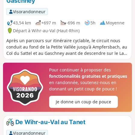
Gaschney
Visorandonneur
43,54 km
+697 m
-696 m
5h
Moyenne
Départ à Wihr-au-Val (Haut-Rhin)
Après un parcours sur itinéraire cyclable, le circuit nous
conduit au fond de la Petite Vallée jusqu'à Ampfersbach, au
Col du Sattel et au Gaschney avant de descendre sur le Lac
du Schiessrothried et le Braunkopf. Quelques passages
difficiles, notamment au-dessus du lac peuvent nécessiter
Pour continuer à proposer des
que l'on mette parfois pied à terre.
fonctionnalités gratuites et pratiques
en randonnée, soutenez-nous en
donnant un petit coup de pouce !
Je donne un coup de pouce
De Wihr-au-Val au Tanet
Visorandonneur