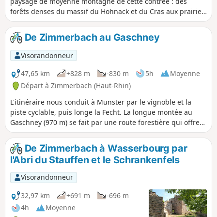
paysage de moyenne montagne de cette contrée : des
forêts denses du massif du Hohnack et du Cras aux prairies
d'altitude de Labaroche avec un retour sur des chemins
panoramiques qui dominent des villages viticoles parmi les
De Zimmerbach au Gaschney
plus pittoresques. Seule la montée à Labaroche est un peu
éprouvante mais se fait sur des chemins bien aménagés et
Visorandonneur
en pente régulière.
47,65 km
+828 m
-830 m
5h
Moyenne
Départ à Zimmerbach (Haut-Rhin)
L'itinéraire nous conduit à Munster par le vignoble et la
piste cyclable, puis longe la Fecht. La longue montée au
Gaschney (970 m) se fait par une route forestière qui offre
de belles vues sur la petite vallée de Munster. Un chemin,
assez caillouteux par endroits, permet de rejoindre
De Zimmerbach à Wasserbourg par
Metzeral (Steinabrück). Le retour se fait par la piste cyclable
l'Abri du Stauffen et le Schrankenfels
du piémont.
Visorandonneur
32,97 km
+691 m
-696 m
4h
Moyenne