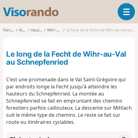
V
O
i
u
s
v
o
Parcours
Alsace
Haut-Rhin
Wihr-au-Val
Le long de la Fecht de Wihr-au-Val au Schnepfenried
r
r
i
a
r
n
Le long de la Fecht de Wihr-au-Val
l
d
a
au Schnepfenried
o
n
a
C'est une promenade dans le Val Saint-Grégoire qui
v
i
par endroits longe la Fecht jusqu'à atteindre les
g
hauteurs du Schnepfenried. La montée au
a
Schnepfenried se fait en empruntant des chemins
t
forestiers parfois caillouteux. La descente sur Mittlach
i
suit le même type de chemins. Le reste se fait sur
o
route ou itinéraires cyclables.
n