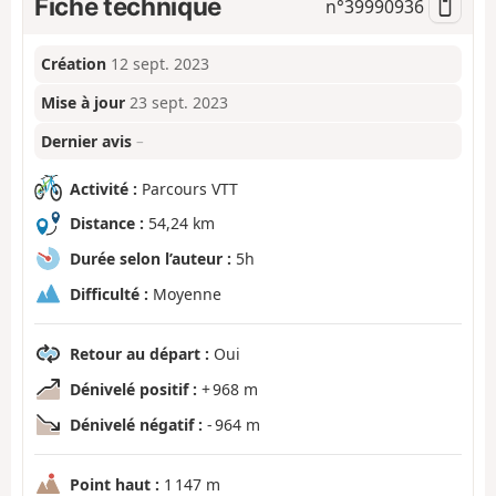
Fiche technique
n°
39990936
Création
12 sept. 2023
Mise à jour
23 sept. 2023
Dernier avis
–
Activité :
Parcours VTT
Distance :
54,24 km
Durée selon l’auteur :
5h
Difficulté :
Moyenne
Retour au départ :
Oui
Dénivelé positif :
+ 968 m
Dénivelé négatif :
- 964 m
Point haut :
1 147 m