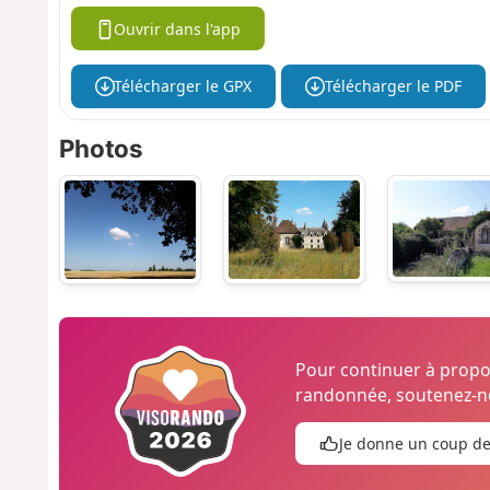
Ouvrir dans l'app
Télécharger le GPX
Télécharger le PDF
Photos
Pour continuer à prop
randonnée, soutenez-no
Je donne un coup d