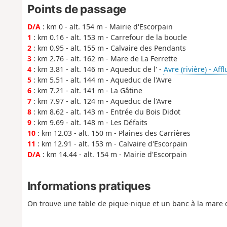
Points de passage
D/A
: km 0 - alt. 154 m - Mairie d'Escorpain
1
: km 0.16 - alt. 153 m - Carrefour de la boucle
2
: km 0.95 - alt. 155 m - Calvaire des Pendants
3
: km 2.76 - alt. 162 m - Mare de La Ferrette
4
: km 3.81 - alt. 146 m - Aqueduc de l' -
Avre (rivière) - Aff
5
: km 5.51 - alt. 144 m - Aqueduc de l'Avre
6
: km 7.21 - alt. 141 m - La Gâtine
7
: km 7.97 - alt. 124 m - Aqueduc de l'Avre
8
: km 8.62 - alt. 143 m - Entrée du Bois Didot
9
: km 9.69 - alt. 148 m - Les Défaits
10
: km 12.03 - alt. 150 m - Plaines des Carrières
11
: km 12.91 - alt. 153 m - Calvaire d'Escorpain
D/A
: km 14.44 - alt. 154 m - Mairie d'Escorpain
Informations pratiques
On trouve une table de pique-nique et un banc à la mare d