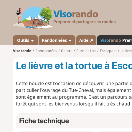
V
i
s
o
r
a
Outils
Randonnées
Aide ↗
Viso
rando
Pre
n
Visorando
Randonnées
Centre
Eure-et-Loir
Escorpain
Le lièv
d
o
Le lièvre et la tortue à Esc
Cette boucle est l'occasion de découvrir une partie 
particulier l'ouvrage du Tue-Cheval, mais également
sont également au programme. C'est un parcours sa
forêt qui sont les bienvenus lorsqu'il fait très chaud 
Fiche technique