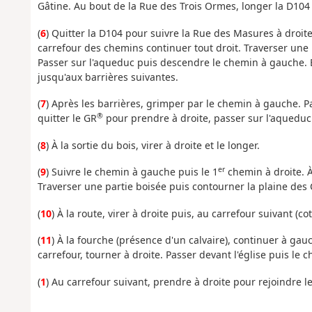
Gâtine. Au bout de la Rue des Trois Ormes, longer la D104
(
6
) Quitter la D104 pour suivre la Rue des Masures à droite
carrefour des chemins continuer tout droit. Traverser une p
Passer sur l'aqueduc puis descendre le chemin à gauche. E
jusqu'aux barrières suivantes.
(
7
) Après les barrières, grimper par le chemin à gauche. P
®
quitter le GR
pour prendre à droite, passer sur l'aqueduc 
(
8
) À la sortie du bois, virer à droite et le longer.
er
(
9
) Suivre le chemin à gauche puis le 1
chemin à droite. À
Traverser une partie boisée puis contourner la plaine des C
(
10
) À la route, virer à droite puis, au carrefour suivant (co
(
11
) À la fourche (présence d'un calvaire), continuer à ga
carrefour, tourner à droite. Passer devant l'église puis le c
(
1
) Au carrefour suivant, prendre à droite pour rejoindre le