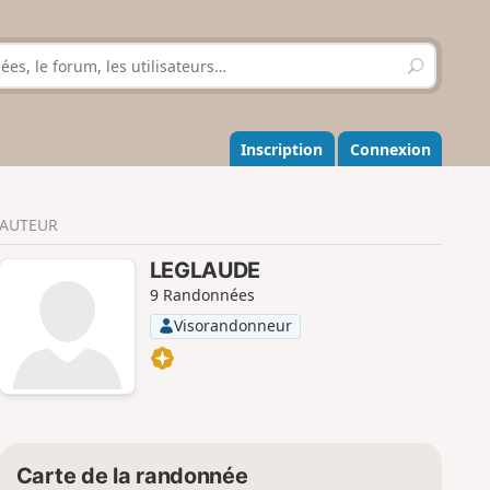
R
e
c
h
e
Inscription
Connexion
r
c
h
AUTEUR
e
r
LEGLAUDE
9 Randonnées
Visorandonneur
Carte de la randonnée