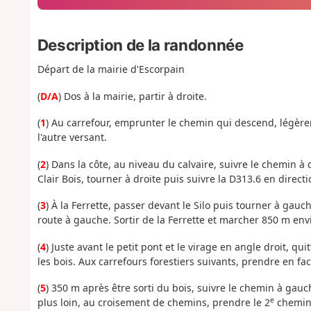
Description de la randonnée
Départ de la mairie d'Escorpain
(
D/A
) Dos à la mairie, partir à droite.
(
1
) Au carrefour, emprunter le chemin qui descend, légèr
l'autre versant.
(
2
) Dans la côte, au niveau du calvaire, suivre le chemin à
Clair Bois, tourner à droite puis suivre la D313.6 en directi
(
3
) À la Ferrette, passer devant le Silo puis tourner à gauc
route à gauche. Sortir de la Ferrette et marcher 850 m env
(
4
) Juste avant le petit pont et le virage en angle droit, qu
les bois. Aux carrefours forestiers suivants, prendre en fac
(
5
) 350 m après être sorti du bois, suivre le chemin à gauch
e
plus loin, au croisement de chemins, prendre le 2
chemin 