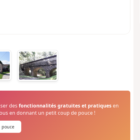
oser des
fonctionnalités gratuites et pratiques
en
us en donnant un petit coup de pouce !
e pouce