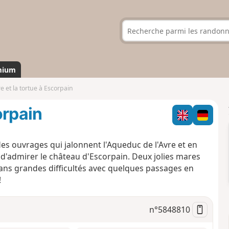
mium
re et la tortue à Escorpain
orpain
des ouvrages qui jalonnent l'Aqueduc de l'Avre et en
 d'admirer le château d'Escorpain. Deux jolies mares
ns grandes difficultés avec quelques passages en
!
n°
5848810