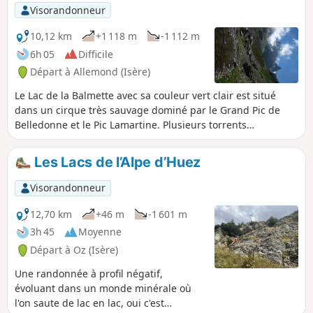
Visorandonneur
10,12 km
+1 118 m
-1 112 m
6h 05
Difficile
Départ à Allemond (Isère)
Le Lac de la Balmette avec sa couleur vert clair est situé
dans un cirque très sauvage dominé par le Grand Pic de
Belledonne et le Pic Lamartine. Plusieurs torrents
s'insinuant sous les éboulis l'alimentent et son trop plein
donne naissance au ruisseau d'Articol.
Les Lacs de l’Alpe d’Huez
Visorandonneur
12,70 km
+46 m
-1 601 m
3h 45
Moyenne
Départ à Oz (Isère)
Une randonnée à profil négatif,
évoluant dans un monde minérale où
l'on saute de lac en lac, oui c'est