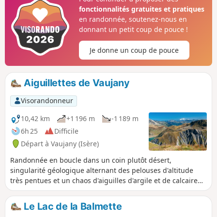
chemin récemment rénové longe parfois
fonctionnalités gratuites et pratiques
une petite route empruntée par quelques
en randonnée, soutenez-nous en
cyclistes et automobilistes. Les deux mènent
donnant un petit coup de pouce !
au col. Les arbres cèdent vite la place à la
prairie en montant. Quelques ruisseaux à
Je donne un coup de pouce
traverser. On peut entendre des marmottes.
Cette balade à pied est librement inspirée
de cette visorando raquettes
Aiguillettes de Vaujany
Visorandonneur
10,42 km
+1 196 m
-1 189 m
6h 25
Difficile
Départ à Vaujany (Isère)
Randonnée en boucle dans un coin plutôt désert,
singularité géologique alternant des pelouses d'altitude
très pentues et un chaos d'aiguilles d'argile et de calcaire
noir.
Le Lac de la Balmette