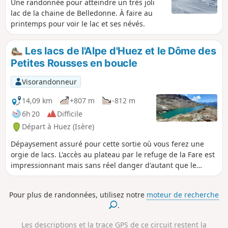
Une randonnée pour atteindre un très joli
lac de la chaine de Belledonne. À faire au
printemps pour voir le lac et ses névés.
Les lacs de l'Alpe d'Huez et le Dôme des
Petites Rousses en boucle
Visorandonneur
14,09 km
+807 m
-812 m
6h 20
Difficile
Départ à Huez (Isère)
Dépaysement assuré pour cette sortie où vous ferez une
orgie de lacs. L'accès au plateau par le refuge de la Fare est
impressionnant mais sans réel danger d'autant que le
panorama à l'arrivée en vaut largement la chandelle. Arriver
ensuite au Dôme des Petites Rousses n'est qu'une formalité
Pour plus de randonnées, utilisez notre
moteur de recherche
avant d'attaquer la descente en partie par les pistes de ski.
.
Les descriptions et la trace GPS de ce circuit restent la