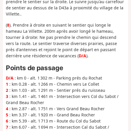
prendre le sentier sur la droite. Le suivre jusqu'au carrefour
de sentier au dessus de la D43a à proximité du village de la
Villette..
(
8
). Prendre à droite en suivant le sentier qui longe le
hameau La Villette. 200m après avoir longé le hameau,
tourner à droite: Ne pas prendre le chemin qui descend
vers la route. Le sentier traverse diverses prairies, passe
près d'antennes et rejoint le point de départ en passant
derrière une résidence de vacances (
D/A
).
Points de passage
D/A
: km 0 - alt. 1 302 m - Parking prés du Rochat
1
: km 0.28 - alt. 1 266 m - Chemin vers Le Collet
2
: km 1.03 - alt. 1 291 m - Sentier prés du ruisseau
3
: km 1.41 - alt. 1 461 m - Intersection vers Col du Sabot /
Grand Beau Rocher
4
: km 2.87 - alt. 1 751 m - Vers Grand Beau Rocher
5
: km 3.37 - alt. 1 920 m - Grand Beau Rocher
6
: km 5.39 - alt. 1 713 m - Route du Col du Sabot
7
: km 6.07 - alt. 1 694 m - Intersection Cal du Sabot /