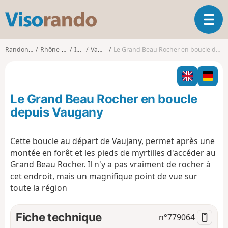
V
O
i
u
s
v
o
Randonnées
Rhône-Alpes
Isère
Vaujany
Le Grand Beau Rocher en boucle depuis Vaugany
r
r
i
a
r
n
l
d
Le Grand Beau Rocher en boucle
a
o
n
depuis Vaugany
a
v
Cette boucle au départ de Vaujany, permet après une
i
montée en forêt et les pieds de myrtilles d'accéder au
g
a
Grand Beau Rocher. Il n'y a pas vraiment de rocher à
t
cet endroit, mais un magnifique point de vue sur
i
toute la région
o
n
Fiche technique
n°
779064