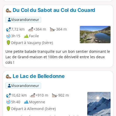
possible. Bien entendu, il est nécessaire
de prendre les téléphériques du
Du Col du Sabot au Col du Couard
domaine de l'Alpe d'Huez - Vaujany pour
arriver au sommet du Dôme des Petites
Visorandonneur
Rousses le départ de cette randonnée.
Attention : le temps établi par le logiciel
7,72 km
+364 m
-364 m
est sous-estimé.
3h 15
Facile
Départ à Vaujany (Isère)
Une petite balade tranquille sur un bon sentier dominant le
Lac de Grand-maison et 100m de dénivelé entre les deux
cols !
Le Lac de Belledonne
Visorandonneur
10,62 km
+910 m
-902 m
5h 40
Moyenne
Départ à Allemond (Isère)