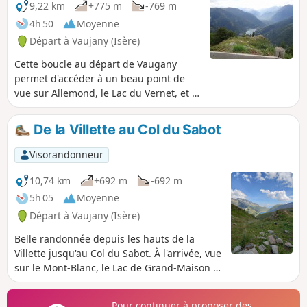
9,22 km
+775 m
-769 m
4h 50
Moyenne
Départ à Vaujany (Isère)
Cette boucle au départ de Vaugany
permet d'accéder à un beau point de
vue sur Allemond, le Lac du Vernet, et la
rencontre des vallées de l'Eau d'Olle et
de la Fare.La plus grande partie du
De la Villette au Col du Sabot
circuit se fait en forêt.
Visorandonneur
10,74 km
+692 m
-692 m
5h 05
Moyenne
Départ à Vaujany (Isère)
Belle randonnée depuis les hauts de la
Villette jusqu'au Col du Sabot. À l'arrivée, vue
sur le Mont-Blanc, le Lac de Grand-Maison et
les Aiguilles de l'Argentière. Loin des
remontées mécaniques de Vaujany, un
Pour continuer à proposer des