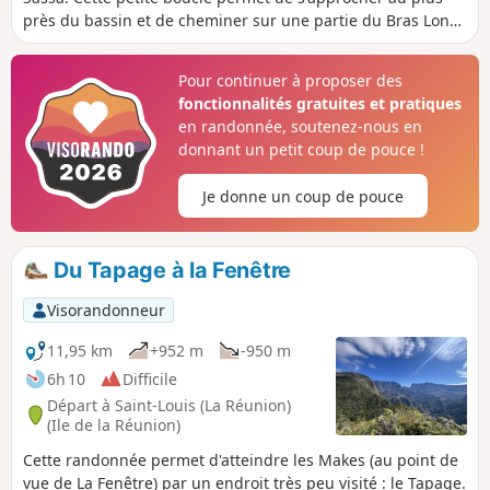
près du bassin et de cheminer sur une partie du Bras Long
ainsi que de découvrir la ville de l'Entre-Deux. Cet itinéraire
familial est un des plus faciles dans cette commune. Il est
Pour continuer à proposer des
cependant à éviter pendant ou après un jour de forte pluie
fonctionnalités gratuites et pratiques
car près de la moitié du parcours s'effectue en fond de
en randonnée, soutenez-nous en
ravine.
donnant un petit coup de pouce !
Je donne un coup de pouce
Du Tapage à la Fenêtre
Visorandonneur
11,95 km
+952 m
-950 m
6h 10
Difficile
Départ à Saint-Louis (La Réunion)
(Ile de la Réunion)
Cette randonnée permet d'atteindre les Makes (au point de
vue de La Fenêtre) par un endroit très peu visité : le Tapage.