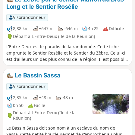
Long et le Sentier Rosélie
Visorandonneur
8,88 km
+647 m
-646 m
4h 25
Difficile
Départ à L'Entre-Deux (Ile de la Réunion)
L'Entre-Deux est le paradis de la randonnée. Cette fiche
emprunte le Sentier Rosélie et le Sentier du Zèbre. Celui-ci
est d'ailleurs un des plus connu de la région. Il est possible
de faire une boucle en empruntant le Sentier Marron du
Bras Long : il est très sportif, assez exigeant, technique et
Le Bassin Sassa
n'est conseillé qu'à de très bon marcheurs. Ce sentier était
peu connu avant mais est cependant de plus en plus
Visorandonneur
emprunté. Ce sera l'occasion aussi de profiter de splendides
panoramas.
2,35 km
+48 m
-48 m
0h 50
Facile
Départ à L'Entre-Deux (Ile de la
Réunion)
Le Bassin Sassa doit son nom à un esclave du nom de
Sassa. Cette petite boucle permet de s'approcher au plus