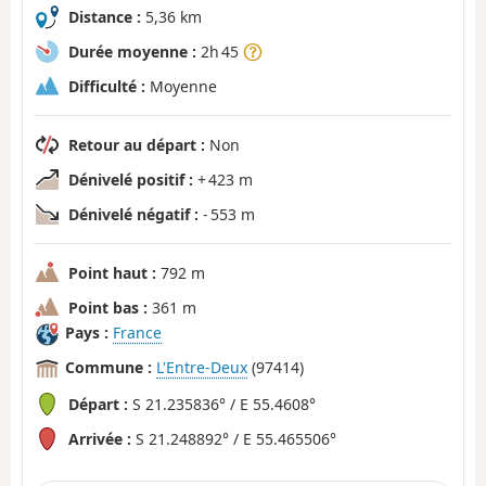
Distance :
5,36 km
Durée moyenne :
2h 45
Difficulté :
Moyenne
Retour au départ :
Non
Dénivelé positif :
+ 423 m
Dénivelé négatif :
- 553 m
Point haut :
792 m
Point bas :
361 m
Pays :
France
Commune :
L'Entre-Deux
(97414)
Départ :
S 21.235836° / E 55.4608°
Arrivée :
S 21.248892° / E 55.465506°