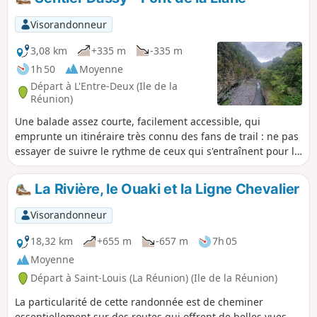
Visorandonneur
3,08 km
+335 m
-335 m
1h 50
Moyenne
Départ à L'Entre-Deux (Ile de la
Réunion)
Une balade assez courte, facilement accessible, qui
emprunte un itinéraire très connu des fans de trail : ne pas
essayer de suivre le rythme de ceux qui s'entraînent pour la
Diagonale des Fous. Immersion rapide et profonde dans la
nature au sein de la Ravine des Citrons ; beaux points de
La Rivière, le Ouaki et la Ligne Chevalier
vue, beaucoup de végétation et d'oiseaux. Belle vue sur la
ravine et la rivière avant d'attaquer la remontée.
Visorandonneur
18,32 km
+655 m
-657 m
7h 05
Moyenne
Départ à Saint-Louis (La Réunion) (Ile de la Réunion)
La particularité de cette randonnée est de cheminer
essentiellement sur des routes qui offrent de belles vues.