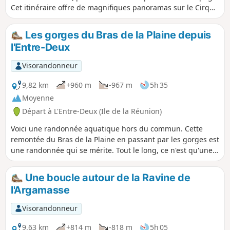
Cet itinéraire offre de magnifiques panoramas sur le Cirque
de Cilaos et le Sud de l’île. Au retour, nous faisons un détour
par la belle vallée du Bras Patate.
Les gorges du Bras de la Plaine depuis
l'Entre-Deux
Visorandonneur
9,82 km
+960 m
-967 m
5h 35
Moyenne
Départ à L'Entre-Deux (Ile de la Réunion)
Voici une randonnée aquatique hors du commun. Cette
remontée du Bras de la Plaine en passant par les gorges est
une randonnée qui se mérite. Tout le long, ce n'est qu'une
succession de grottes, d'orgues et de passages très étroits
où la lumière à du mal à passer. Il faudra très souvent se
Une boucle autour de la Ravine de
mouiller les pieds dans cette magnifique zone et c'est ce qui
l'Argamasse
fait le charme de cette randonnée. Le GPS capte cependant
très mal dans les endroits très encaissés.
Visorandonneur
9,63 km
+814 m
-818 m
5h 05