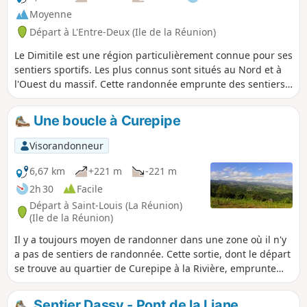
Moyenne
Départ à L'Entre-Deux (Ile de la Réunion)
Le Dimitile est une région particulièrement connue pour ses
sentiers sportifs. Les plus connus sont situés au Nord et à
l'Ouest du massif. Cette randonnée emprunte des sentiers
moins connus : le Sentier Ledoyen et le Sentier des
Trophées Mondiaux. Les panoramas sur le Bras de la Plaine
Une boucle à Curepipe
et le Sud sont nombreux et magnifiques pour certains !
Cette randonnée passe près d'une belle cascade sur la
Visorandonneur
Ravine de l'Argamasse s'il y a de l'eau et permet de faire
une boucle autour de celle-ci
6,67 km
+221 m
-221 m
2h 30
Facile
Départ à Saint-Louis (La Réunion)
(Ile de la Réunion)
Il y a toujours moyen de randonner dans une zone où il n'y
a pas de sentiers de randonnée. Cette sortie, dont le départ
se trouve au quartier de Curepipe à la Rivière, emprunte
des chemins de terre et offre de beaux panoramas sur
l'océan et les plaines.
Sentier Dassy - Pont de la Liane