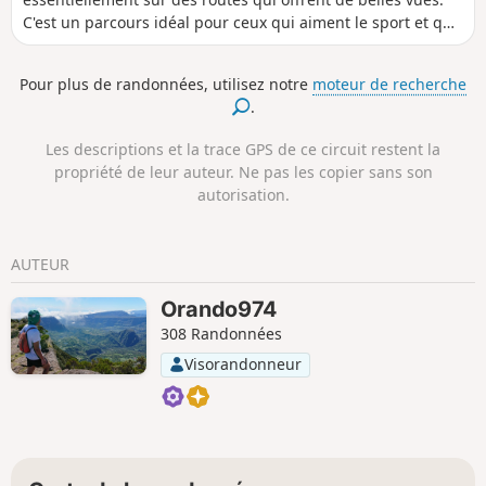
C'est un parcours idéal pour ceux qui aiment le sport et qui
ne peuvent pas emprunter les sentiers. Elle permet de
découvrir le Tapage, le Ouaki et la Rivière en passant près
Pour plus de randonnées, utilisez notre
moteur de recherche
de quelques bâtiments et monuments remarquables. Le
.
Tapage est un quartier calme qui vit essentiellement de
l'agriculture. Il fait bon flâner dans ce paisible village et
Les descriptions et la trace GPS de ce circuit restent la
plus précisément vers la Ligne Chevalier.
propriété de leur auteur. Ne pas les copier sans son
autorisation.
AUTEUR
Orando974
308 Randonnées
Visorandonneur