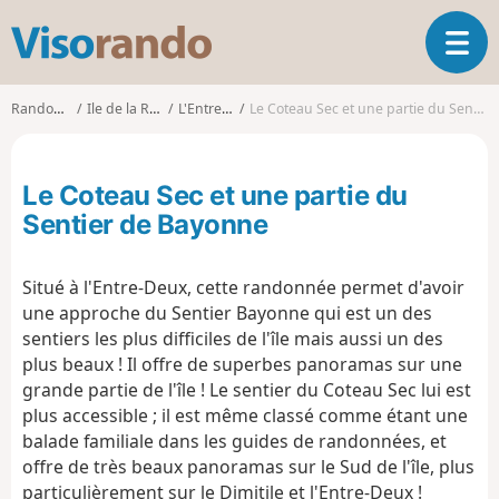
V
O
i
u
s
v
o
Randonnées
Ile de la Réunion
L'Entre-Deux
Le Coteau Sec et une partie du Sentier de Bayonne
r
r
i
a
r
n
Le Coteau Sec et une partie du
l
d
a
Sentier de Bayonne
o
n
a
Situé à l'Entre-Deux, cette randonnée permet d'avoir
v
i
une approche du Sentier Bayonne qui est un des
g
sentiers les plus difficiles de l'île mais aussi un des
a
plus beaux ! Il offre de superbes panoramas sur une
t
grande partie de l'île ! Le sentier du Coteau Sec lui est
i
plus accessible ; il est même classé comme étant une
o
balade familiale dans les guides de randonnées, et
n
offre de très beaux panoramas sur le Sud de l'île, plus
particulièrement sur le Dimitile et l'Entre-Deux !