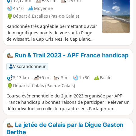
12,17 km
+231 m
-237 m
4h 10
Moyenne
Départ à Escalles (Pas-de-Calais)
Randonnée très agréable permettant d'avoir
de magnifiques points de vue sur la Plage
de Wissant, le Cap Gris Nez, le Cap Blanc
Nez et les côtes anglaises.
Run & Trail 2023 - APF France handicap
Visorandonneur
5,13 km
+5 m
-5 m
1h 30
Facile
Départ à Calais (Pas-de-Calais)
Course événementielle du 2 juin 2023 organisée par APF
France handicap.3 bonnes raisons de participer : Relever un
défi individuel ou collectif qui a du sens.Partager un
moment convivial et inclusif avec nos adhérents, bénévoles
et salariés.Soutenir nos actions de proximité avec et pour
La jetée de Calais par la Digue Gaston
les personnes en situation de handicap et leurs proches.
Berthe