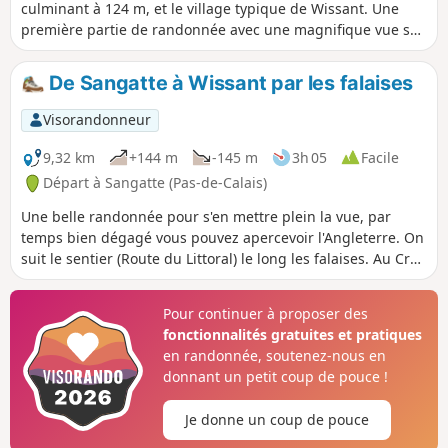
culminant à 124 m, et le village typique de Wissant. Une
première partie de randonnée avec une magnifique vue sur
le Cap Blanc-Nez et ses falaises. Une fois l'ascension du Cap
terminée, le village de Wissant se découvrira à votre vue.
De Sangatte à Wissant par les falaises
Une superbe petite randonnée permettant de découvrir les
richesses de la Côte d'Opale. Attention aux horaires de la
Visorandonneur
marée !
9,32 km
+144 m
-145 m
3h 05
Facile
Départ à Sangatte (Pas-de-Calais)
Une belle randonnée pour s'en mettre plein la vue, par
temps bien dégagé vous pouvez apercevoir l'Angleterre. On
suit le sentier (Route du Littoral) le long les falaises. Au Cran
d'Escalles, vous pouvez vous rapprocher pour faire
quelques photos. On continue de respirer plein air au bord
Pour continuer à proposer des
du littoral en passant par les dunes d'Amont avant d'arriver
fonctionnalités gratuites et pratiques
à l'ancien port de Wissant. Une randonnée où les enfants de
en randonnée, soutenez-nous en
moins de douze ans doivent être surveillés et accompagnés.
donnant un petit coup de pouce !
Pour effectuer cette randonnée il est nécessaire de laisser
un véhicule à l'arrivée pour le retour.
Je donne un coup de pouce