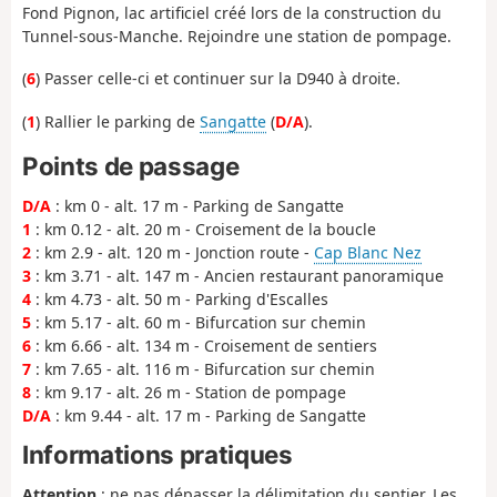
Fond Pignon, lac artificiel créé lors de la construction du
Tunnel-sous-Manche. Rejoindre une station de pompage.
(
6
) Passer celle-ci et continuer sur la D940 à droite.
(
1
) Rallier le parking de
Sangatte
(
D/A
).
Points de passage
D/A
: km 0 - alt. 17 m - Parking de Sangatte
1
: km 0.12 - alt. 20 m - Croisement de la boucle
2
: km 2.9 - alt. 120 m - Jonction route -
Cap Blanc Nez
3
: km 3.71 - alt. 147 m - Ancien restaurant panoramique
4
: km 4.73 - alt. 50 m - Parking d'Escalles
5
: km 5.17 - alt. 60 m - Bifurcation sur chemin
6
: km 6.66 - alt. 134 m - Croisement de sentiers
7
: km 7.65 - alt. 116 m - Bifurcation sur chemin
8
: km 9.17 - alt. 26 m - Station de pompage
D/A
: km 9.44 - alt. 17 m - Parking de Sangatte
Informations pratiques
Attention
: ne pas dépasser la délimitation du sentier. Les