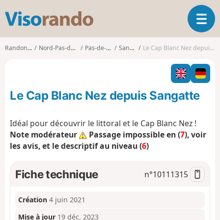
V
O
i
u
s
v
o
Randonnées
Nord-Pas-de-Calais
Pas-de-Calais
Sangatte
Le Cap Blanc Nez depuis Sangatte
r
r
i
a
r
n
l
d
Le Cap Blanc Nez depuis Sangatte
a
o
n
a
Idéal pour découvrir le littoral et le Cap Blanc Nez !
v
Note modérateur
Passage impossible en (
7
), voir
i
les avis, et le descriptif au niveau (
6
)
g
a
t
Fiche technique
n°
10111315
i
o
n
Création
4 juin 2021
Mise à jour
19 déc. 2023