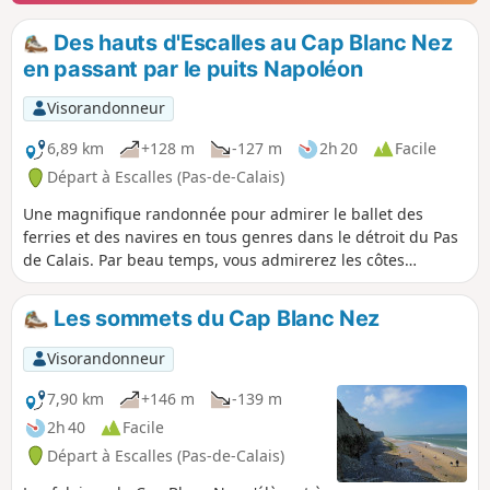
Des hauts d'Escalles au Cap Blanc Nez
en passant par le puits Napoléon
Visorandonneur
6,89 km
+128 m
-127 m
2h 20
Facile
Départ à Escalles (Pas-de-Calais)
Une magnifique randonnée pour admirer le ballet des
ferries et des navires en tous genres dans le détroit du Pas
de Calais. Par beau temps, vous admirerez les côtes
anglaises... N'oubliez pas de jeter un coup d'oeil aux
vestiges du premier puits de creusement du Tunnel sous la
Les sommets du Cap Blanc Nez
Manche, dont les travaux débutèrent en 1875 sous
Napoléon III. L'accès au parking du Mont d'Hubert, départ
Visorandonneur
de cette randonnée, est maintenant interdit, il faut donc
démarrer du parking en bas de l'obélisque du Cap Blanc
7,90 km
+146 m
-139 m
Nez.
2h 40
Facile
Départ à Escalles (Pas-de-Calais)