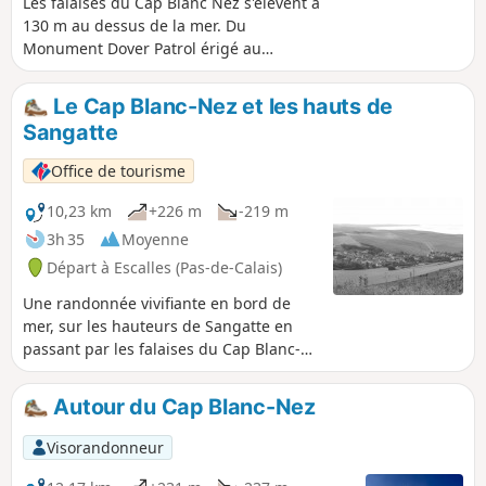
Les falaises du Cap Blanc Nez s'élèvent à
130 m au dessus de la mer. Du
Monument Dover Patrol érigé au
sommet du cap, la vue est imprenable
sur le Cap Gris Nez et la Baie de Wissant
Le Cap Blanc-Nez et les hauts de
d'un côté, Calais de l'autre avec en face
Sangatte
les côtes anglaises.
Office de tourisme
10,23 km
+226 m
-219 m
3h 35
Moyenne
Départ à Escalles (Pas-de-Calais)
Une randonnée vivifiante en bord de
mer, sur les hauteurs de Sangatte en
passant par les falaises du Cap Blanc-
Nez. Une balade mêlant nature et
culture, en un lieu labellisé Grand Site
Autour du Cap Blanc-Nez
de France depuis 2011. De nombreux
vestiges de la seconde guerre mondiale
Visorandonneur
témoignent du passé, au milieu d'un
paysage à couper le souffle.