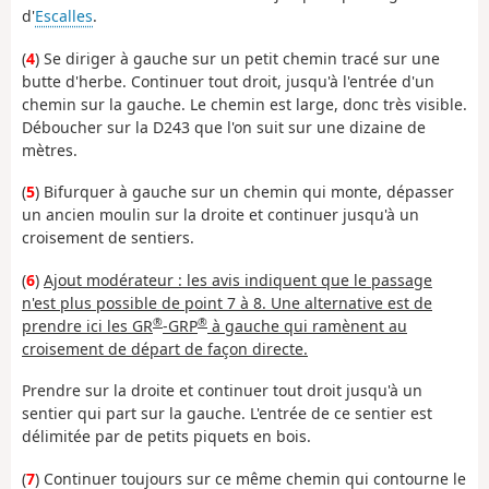
d'
Escalles
.
(
4
) Se diriger à gauche sur un petit chemin tracé sur une
butte d'herbe. Continuer tout droit, jusqu'à l'entrée d'un
chemin sur la gauche. Le chemin est large, donc très visible.
Déboucher sur la D243 que l'on suit sur une dizaine de
mètres.
(
5
) Bifurquer à gauche sur un chemin qui monte, dépasser
un ancien moulin sur la droite et continuer jusqu'à un
croisement de sentiers.
(
6
)
Ajout modérateur : les avis indiquent que le passage
n'est plus possible de point 7 à 8. Une alternative est de
®
®
prendre ici les GR
-GRP
à gauche qui ramènent au
croisement de départ de façon directe.
Prendre sur la droite et continuer tout droit jusqu'à un
sentier qui part sur la gauche. L'entrée de ce sentier est
délimitée par de petits piquets en bois.
(
7
) Continuer toujours sur ce même chemin qui contourne le