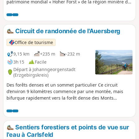
s'ouvrent. Le chemin du retour passe devant la piscine
patrimoine mondial « Hoher Forst » de la région minière des
naturelle et le manège à chevaux, un joyau de l'histoire
monts Métallifères/Krušnohoří et est très bien balisée avec
technique et une conclusion harmonieuse de la randonnée.
des panneaux d'information.
Circuit de randonnée de l'Auersberg
Office de tourisme
9,15 km
+235 m
-232 m
3h 15
Facile
Départ à Johanngeorgenstadt
(Erzgebirgskreis)
Des forêts denses et un sommet particulier Ce circuit
d’environ 9 kilomètres commence par une montée, mais
bifurque rapidement vers la forêt dense des Monts
Métallifères. En automne notamment, la brume entre les
arbres crée une atmosphère mystique. De petits cours d’eau
bordent le chemin et confèrent à la randonnée une
tranquillité supplémentaire. L'ascension proprement dite
Sentiers forestiers et points de vue sur
commence à mi-parcours environ. Le sentier Simmigweg
l'eau à Carlsfeld
monte plus abruptement vers l'Auersberg. Au sommet, la