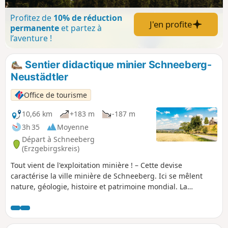
Profitez de
10% de réduction
J'en profite
permanente
et partez à
l’aventure !
Sentier didactique minier Schneeberg-
Neustädtler
Office de tourisme
10,66 km
+183 m
-187 m
3h 35
Moyenne
Départ à Schneeberg
(Erzgebirgskreis)
Tout vient de l'exploitation minière ! – Cette devise
caractérise la ville minière de Schneeberg. Ici se mêlent
nature, géologie, histoire et patrimoine mondial. La
découverte de riches gisements d'argent a conduit à la
création de la ville minière de Schneeberg en 1471. Après le
déclin de l'exploitation minière de l'argent, les gisements de