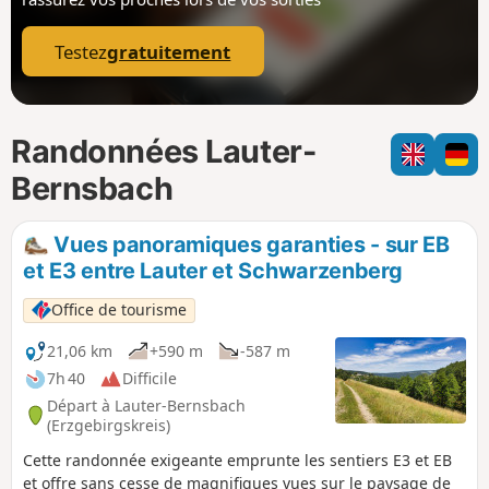
p
Testez
gratuitement
Randonnées Lauter-
Bernsbach
Vues panoramiques garanties - sur EB
et E3 entre Lauter et Schwarzenberg
Office de tourisme
21,06 km
+590 m
-587 m
7h 40
Difficile
Départ à Lauter-Bernsbach
(Erzgebirgskreis)
Cette randonnée exigeante emprunte les sentiers E3 et EB
et offre sans cesse de magnifiques vues sur le paysage de