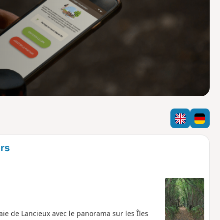
o
a
i
m
p
rs
Baie de Lancieux avec le panorama sur les Îles