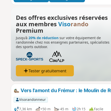
Des offres exclusives réservées
aux membres
Viso
rando
Premium
Jusqu’à
20% de réduction
sur votre équipement de
randonnée chez nos enseignes partenaires, spécialistes
des sports outdoor.
Tester gratuitement
Vers l'amont du Frémur : le Moulin de R
Visorandonneur
7,36 km
+50 m
-45 m
2h 15
Facile