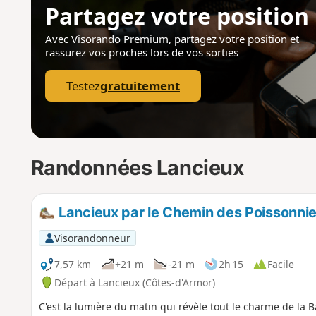
Partagez votre position
Avec Visorando Premium, partagez votre position
et
rassurez vos proches lors de vos sorties
Testez
gratuitement
Randonnées Lancieux
Lancieux par le Chemin des Poissonnie
Visorandonneur
7,57 km
+21 m
-21 m
2h 15
Facile
Départ à Lancieux (Côtes-d'Armor)
C'est la lumière du matin qui révèle tout le charme de la 