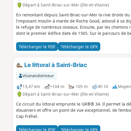
Départ à Saint-Briac-sur-Mer (Ille-et-Vilaine)
En remontant depuis Saint-Briac-sur-Mer la rive droite du
l'imposant moulin à marée de Roche Good, adossé à sa digu
le refuge de nombreux oiseaux. Ensuite, par les chemins ru
dont le premier édifice date de 1565. Sur le parcours de 
Télécharger le PDF
Télécharger le GPX
Le littoral à Saint-Briac
Visorandonneur
13,47 km
+104 m
-105 m
4h 10
Moyen
Départ à Saint-Briac-sur-Mer (Ille-et-Vilaine)
Ce circuit du littoral emprunte le GR®® 34. Il permet la 
douaniers et offre un point de vue exceptionnel, de l’emb
Cap Fréhel.
Télécharger le PDF
Télécharger le GPX