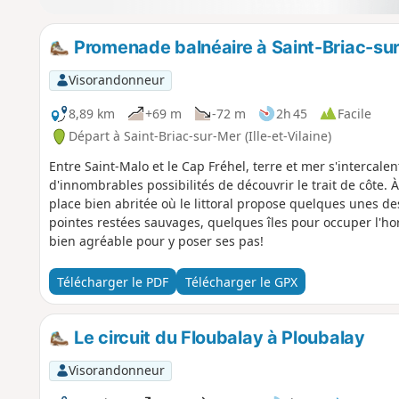
Promenade balnéaire à Saint-Briac-su
Visorandonneur
8,89 km
+69 m
-72 m
2h 45
Facile
Départ à Saint-Briac-sur-Mer (Ille-et-Vilaine)
Entre Saint-Malo et le Cap Fréhel, terre et mer s'intercale
d'innombrables possibilités de découvrir le trait de côte.
place bien abritée où le littoral propose quelques unes d
pointes restées sauvages, quelques îles pour occuper l'hori
bien agréable pour y poser ses pas!
Télécharger le PDF
Télécharger le GPX
Le circuit du Floubalay à Ploubalay
Visorandonneur