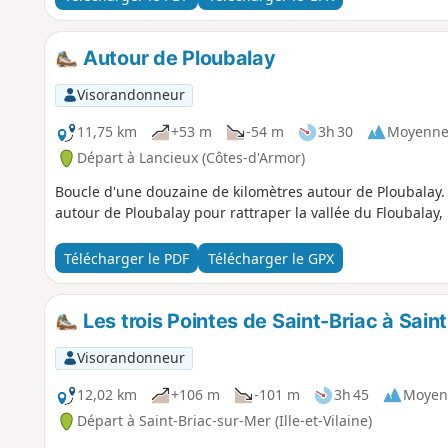
Autour de Ploubalay
Visorandonneur
11,75 km
+53 m
-54 m
3h 30
Moyenn
Départ à Lancieux (Côtes-d'Armor)
Boucle d'une douzaine de kilomètres autour de Ploubalay. 
autour de Ploubalay pour rattraper la vallée du Floubalay, 
Télécharger le PDF
Télécharger le GPX
Les trois Pointes de Saint-Briac à Sain
Visorandonneur
12,02 km
+106 m
-101 m
3h 45
Moyen
Départ à Saint-Briac-sur-Mer (Ille-et-Vilaine)