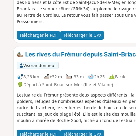
des Ebihens et la côte Est de Saint-Jacut-de-la-Mer, en lo
Briantais. Le sentier côtier (GR® 34) surplombe le rivage r
au Tertre de Cordieu. Le retour vous fait passer sous une 
Poissonniers.
Télécharger le PDF
Télécharger le GPX
Les rives du Frémur depuis Saint-Bria
Visorandonneur
8,26 km
+32 m
-33 m
2h 25
Facile
Départ à Saint-Briac-sur-Mer (Ille-et-Vilaine)
L'estuaire du Frémur présente deux aspects différents : la 
polders, refuges de nombreuses espèces d'oiseaux en pé
cadre de fraicheur, le sentier est bordé de haies ou de so
suscitant les jeux de plage l'été. Elle est le site des moui
moulin à marée de Roche-Good, niché au fond de l'estuair
Télécharger le PDF
Télécharger le GPX