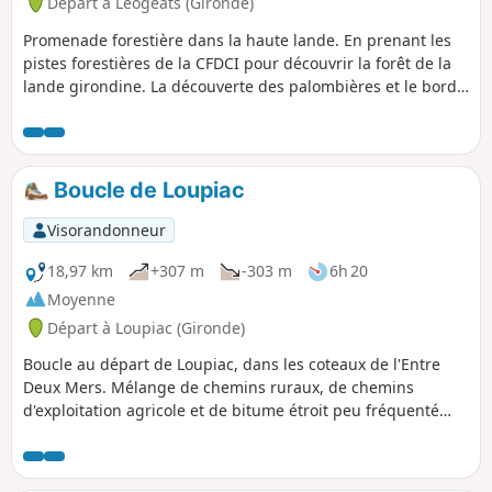
Départ à Léogeats (Gironde)
Promenade forestière dans la haute lande. En prenant les
pistes forestières de la CFDCI pour découvrir la forêt de la
lande girondine. La découverte des palombières et le bord
du Ciron.
Boucle de Loupiac
Visorandonneur
18,97 km
+307 m
-303 m
6h 20
Moyenne
Départ à Loupiac (Gironde)
Boucle au départ de Loupiac, dans les coteaux de l'Entre
Deux Mers. Mélange de chemins ruraux, de chemins
d'exploitation agricole et de bitume étroit peu fréquenté
avec des bas-côtés praticables. Paysages vallonnés très
variés et changeants : vignes, prairies, bosquets,
environnement peu urbanisé. Terrain stable, montées et