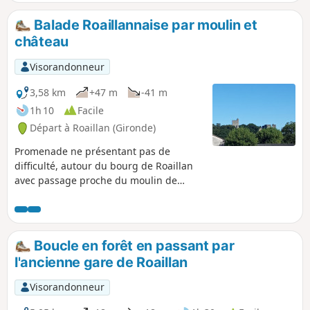
suivant les balisages départementaux Jaune
ou Vert, à travers petites routes tranquilles
Balade Roaillannaise par moulin et
et chemins forestiers. À ne pas faire durant
château
la période de chasse à la palombe (début
octobre - 15 novembre).
Visorandonneur
3,58 km
+47 m
-41 m
1h 10
Facile
Départ à Roaillan (Gironde)
Promenade ne présentant pas de
difficulté, autour du bourg de Roaillan
avec passage proche du moulin de
Masseilles et vue sur le Château de
Roquetaillade.
Boucle en forêt en passant par
l'ancienne gare de Roaillan
Visorandonneur