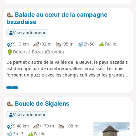
Balade au cœur de la campagne
bazadaise
Visorandonneur
9,13 km
+92 m
-95 m
2h 50
Facile
Départ à Bazas (Gironde)
De part et d'autre de la Vallée de la Beuve, le pays bazadais
est découpé par de nombreux vallons encaissés. Les bois
forment un puzzle avec les champs cultivés et les prairies
auxquelles les troupeaux de vaches, de chevaux ou de
moutons donnent vie. Cette belle balade vous conduira sur
les petites routes et les chemins forestiers du bazadais.
Boucle de Sigalens
Visorandonneur
9,48 km
+179 m
-188 m
3h 15
Facile