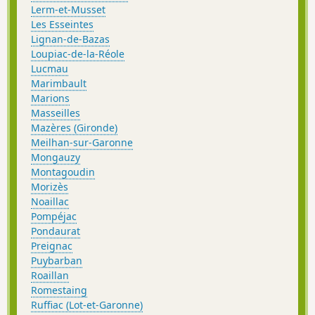
Lerm-et-Musset
Les Esseintes
Lignan-de-Bazas
Loupiac-de-la-Réole
Lucmau
Marimbault
Marions
Masseilles
Mazères (Gironde)
Meilhan-sur-Garonne
Mongauzy
Montagoudin
Morizès
Noaillac
Pompéjac
Pondaurat
Preignac
Puybarban
Roaillan
Romestaing
Ruffiac (Lot-et-Garonne)