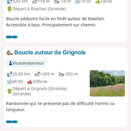
5,05 km
+18 m
-18 m
1h 30
Facile
Départ à Roaillan (Gironde)
Boucle pédestre facile en forêt autour de Roaillan.
Accessible à tous. Principalement sur chemin.
Boucle autour de Grignols
Visorandonneur
20,89 km
+289 m
-293 m
6h 50
Difficile
Départ à Grignols (Gironde)
(Gironde)
Randonnée qui ne présente pas de difficulté hormis sa
longueur.