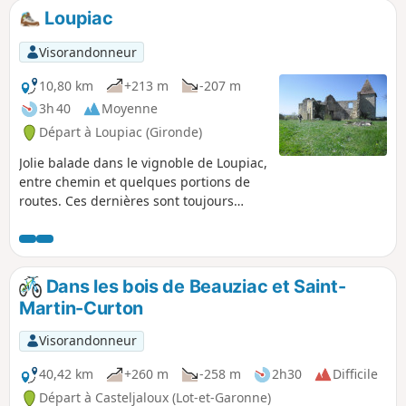
descentes régulières et réparties sur tout le parcours.
Loupiac
Visorandonneur
10,80 km
+213 m
-207 m
3h 40
Moyenne
Départ à Loupiac (Gironde)
Jolie balade dans le vignoble de Loupiac,
entre chemin et quelques portions de
routes. Ces dernières sont toujours
surmontées d'un talus pour les anti
bitume... Située sur la rive droite de la
Garonne, à une quarantaine de
kilomètres au Sud Est de Bordeaux. MàJ
Dans les bois de Beauziac et Saint-
modérateur au 30/03/2021 : Attention !
Martin-Curton
Problèmes de propriétés privées entre
(8) et (10) . Il est donc préférable de
Visorandonneur
rejoindre ces deux points par la D117
40,42 km
+260 m
-258 m
2h30
Difficile
Départ à Casteljaloux (Lot-et-Garonne)