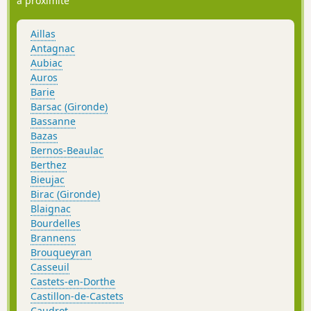
à proximité
Aillas
Antagnac
Aubiac
Auros
Barie
Barsac (Gironde)
Bassanne
Bazas
Bernos-Beaulac
Berthez
Bieujac
Birac (Gironde)
Blaignac
Bourdelles
Brannens
Brouqueyran
Casseuil
Castets-en-Dorthe
Castillon-de-Castets
Caudrot