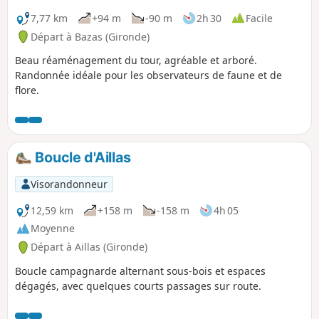
7,77 km
+94 m
-90 m
2h 30
Facile
Départ à Bazas (Gironde)
Beau réaménagement du tour, agréable et arboré.
Randonnée idéale pour les observateurs de faune et de
flore.
Boucle d'Aillas
Visorandonneur
12,59 km
+158 m
-158 m
4h 05
Moyenne
Départ à Aillas (Gironde)
Boucle campagnarde alternant sous-bois et espaces
dégagés, avec quelques courts passages sur route.