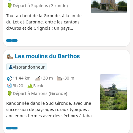
Départ à Sigalens (Gironde)
Tout au bout de la Gironde, à la limite
du Lot-et-Garonne, entre les cantons
d'Auros et de Grignols : un pays
vallonné, boisé de chênes et très peu
fréquenté. À découvrir ... sauf en
octobre et novembre en période de
chasse à la palombe.
Les moulins du Barthos
Visorandonneur
11,44 km
+30 m
-30 m
3h 20
Facile
Départ à Marions (Gironde)
Randonnée dans le Sud Gironde, avec une
succession de paysages ruraux typiques :
anciennes fermes avec des séchoirs à tabac,
forêt des Landes de Gascogne et anciens
moulins. Le cheminement s'effectue en