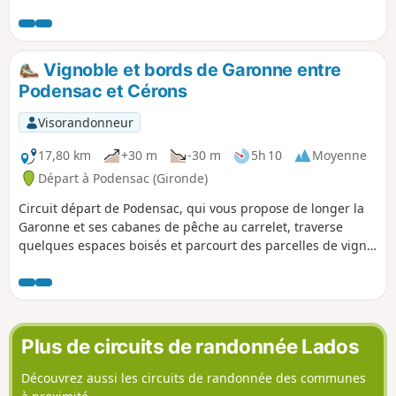
Vignoble et bords de Garonne entre
Podensac et Cérons
Visorandonneur
17,80 km
+30 m
-30 m
5h 10
Moyenne
Départ à Podensac (Gironde)
Circuit départ de Podensac, qui vous propose de longer la
Garonne et ses cabanes de pêche au carrelet, traverse
quelques espaces boisés et parcourt des parcelles de vigne.
Le départ de la randonnée est situé à proximité du domaine
municipal de Chavat, construit au début du 20e siècle par
un industriel. Il comporte des copies de statues antiques, et
il a été classé jardin remarquable. Le château d'eau qui
alimentait le domaine a été la première œuvre construite en
Plus de circuits de randonnée Lados
France par Le Corbusier.
Découvrez aussi les circuits de randonnée des communes