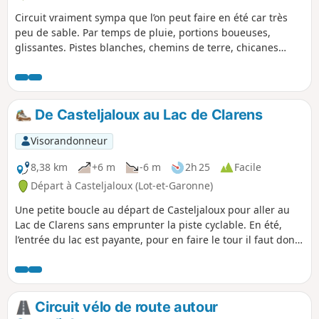
Circuit vraiment sympa que l’on peut faire en été car très
peu de sable. Par temps de pluie, portions boueuses,
glissantes. Pistes blanches, chemins de terre, chicanes
dans les bois et un peu de sable à la fin. Passage près de
palombières. Ne pas emprunter lors de la chasse à la
palombe en octobre et novembre. Le respect de cette règle
implicite permet de maintenir les chemins ouverts. Respect
De Casteljaloux au Lac de Clarens
mutuel entre chasseurs, cyclistes et randonneurs.
Visorandonneur
8,38 km
+6 m
-6 m
2h 25
Facile
Départ à Casteljaloux (Lot-et-Garonne)
Une petite boucle au départ de Casteljaloux pour aller au
Lac de Clarens sans emprunter la piste cyclable. En été,
l’entrée du lac est payante, pour en faire le tour il faut donc
s’acquitter des droits d’entrée.
Circuit vélo de route autour