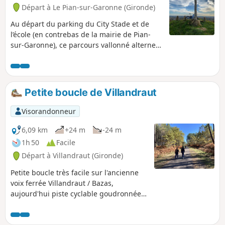
Départ à Le Pian-sur-Garonne (Gironde)
Au départ du parking du City Stade et de
l’école (en contrebas de la mairie de Pian-
sur-Garonne), ce parcours vallonné alterne
entre chemins de vignes, sentiers forestiers
et passages en nature, offrant un terrain
idéal pour le trail, mais également
praticable à VTT ou, bien sûr, en
Petite boucle de Villandraut
randonnée.Tout au long du parcours, vous
profiterez de magnifiques panoramas : sur
Visorandonneur
la vallée de la Garonne, avec vues sur Saint-
Macaire et Langon, sur les villages de
6,09 km
+24 m
-24 m
Verdelais et Sainte-Croix-du-Mont, et un
1h 50
Facile
passage à proximité du Château de
Départ à Villandraut (Gironde)
Malromé, cher à Toulouse-Lautrec.C'est un
circuit varié, qui conjugue effort physique,
Petite boucle très facile sur l'ancienne
nature et découverte du patrimoine viticole
voix ferrée Villandraut / Bazas,
de la région.
aujourd'hui piste cyclable goudronnée.
À faire avec des enfants à partir de
6 ans. Très largement praticable avec