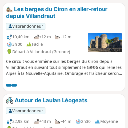
un vélo, seul un petit tronçon est en
chemin de terre. On marche au milieu
Les berges du Ciron en aller-retour
des chênes et des pins en traversant
depuis Villandraut
deux fois le Ciron.
Visorandonneur
10,40 km
+12 m
-12 m
3h 00
Facile
Départ à Villandraut (Gironde)
Ce circuit vous emmène sur les berges du Ciron depuis
Villandraut en suivant tout simplement le GR®6 qui relie les
Alpes à la Nouvelle-Aquitaine. Ombrage et fraîcheur seront
au rendez-vous, une promenade facile agréable en été.
Autour de Laulan Léogeats
Visorandonneur
22,98 km
+43 m
-44 m
2h30
Moyenne