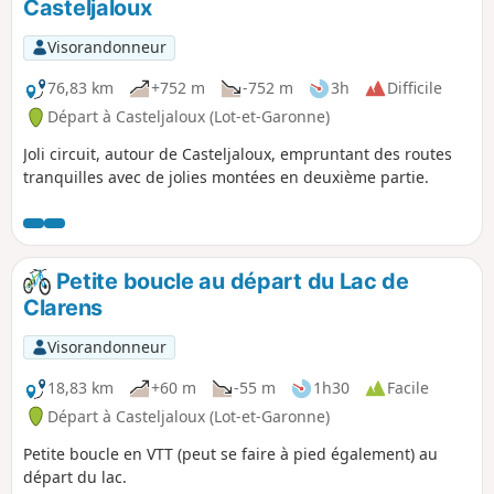
Casteljaloux
Visorandonneur
76,83 km
+752 m
-752 m
3h
Difficile
Départ à Casteljaloux (Lot-et-Garonne)
Joli circuit, autour de Casteljaloux, empruntant des routes
tranquilles avec de jolies montées en deuxième partie.
Petite boucle au départ du Lac de
Clarens
Visorandonneur
18,83 km
+60 m
-55 m
1h30
Facile
Départ à Casteljaloux (Lot-et-Garonne)
Petite boucle en VTT (peut se faire à pied également) au
départ du lac.