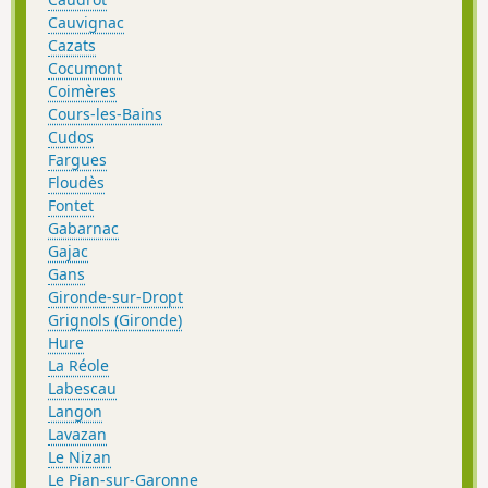
Cauvignac
Cazats
Cocumont
Coimères
Cours-les-Bains
Cudos
Fargues
Floudès
Fontet
Gabarnac
Gajac
Gans
Gironde-sur-Dropt
Grignols (Gironde)
Hure
La Réole
Labescau
Langon
Lavazan
Le Nizan
Le Pian-sur-Garonne