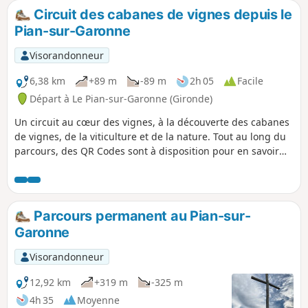
Circuit des cabanes de vignes depuis le
Pian-sur-Garonne
Visorandonneur
6,38 km
+89 m
-89 m
2h 05
Facile
Départ à Le Pian-sur-Garonne (Gironde)
Un circuit au cœur des vignes, à la découverte des cabanes
de vignes, de la viticulture et de la nature. Tout au long du
parcours, des QR Codes sont à disposition pour en savoir
plus sur ces trois thématiques. Au départ de la mairie du
Pian-sur-Garonne, un premier QR Code vous permettra d'en
savoir plus sur cette balade.
Parcours permanent au Pian-sur-
Garonne
Visorandonneur
12,92 km
+319 m
-325 m
4h 35
Moyenne