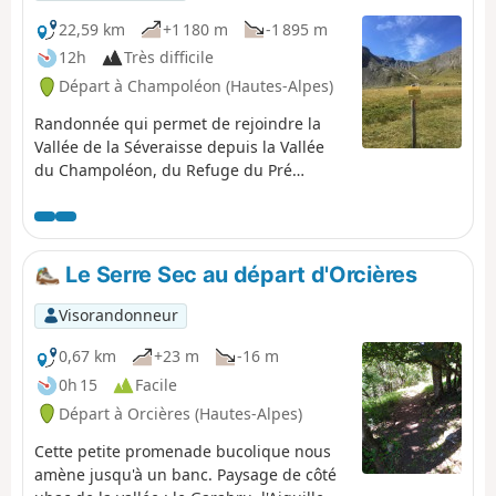
22,59 km
+1 180 m
-1 895 m
12h
Très difficile
Départ à Champoléon (Hautes-Alpes)
Randonnée qui permet de rejoindre la
Vallée de la Séveraisse depuis la Vallée
du Champoléon, du Refuge du Pré
Chaumette jusqu'au bourg de la Chapelle
en Valgaudémar. Un morceau du GRP®
Tour du Vieux Chaillol, au pied du Sirac et
qui emprunte 3 cols : le Col de la Valette,
Le Serre Sec au départ d'Orcières
le Col de Gouiran et le Col de
Vallonpierre.
Visorandonneur
0,67 km
+23 m
-16 m
0h 15
Facile
Départ à Orcières (Hautes-Alpes)
Cette petite promenade bucolique nous
amène jusqu'à un banc. Paysage de côté