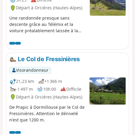
Départ à Orcières (Hautes-Alpes)
Une randonnée presque sans
descente grâce au Télémix et la
voiture préalablement laissée à la
station d'Orcières Merlette. La vallée
du Diolon est belle et méconnue. Elle
permet de rejoindre Prapic au Lac
des Sirènes. De là, il est facile de
Le Col de Fressinières
rejoindre Roche Rousse. Cette
randonnée est à faire uniquement
Visorandonneur
lorsque la station de Merlette est
ouverte l'été (juillet et août) pour
21,23 km
+1 366 m
revenir par le Télémix de Roche
-1 497 m
10h 00
Difficile
Rousse. (le dénivelé négatif est
Départ à Orcières (Hautes-Alpes)
beaucoup moindre car il compte la
descente en Télémix !)
De Prapic à Dormillouse par le Col de
Fressinières. Attention le dénivelé
n'est que 1200 m.