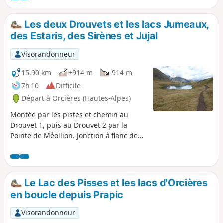
Les deux Drouvets et les lacs Jumeaux,
des Estaris, des Sirènes et Jujal
Visorandonneur
15,90 km
+914 m
-914 m
7h 10
Difficile
Départ à Orcières (Hautes-Alpes)
Montée par les pistes et chemin au
Drouvet 1, puis au Drouvet 2 par la
Pointe de Méollion. Jonction à flanc de
montagne entre le Drouvet 2 et le Lac
des Estaris. Retour par les lacs des
Jumeaux, des Sirènes et le Lac Jujal.
Le Lac des Pisses et les lacs d'Orcières
en boucle depuis Prapic
Visorandonneur