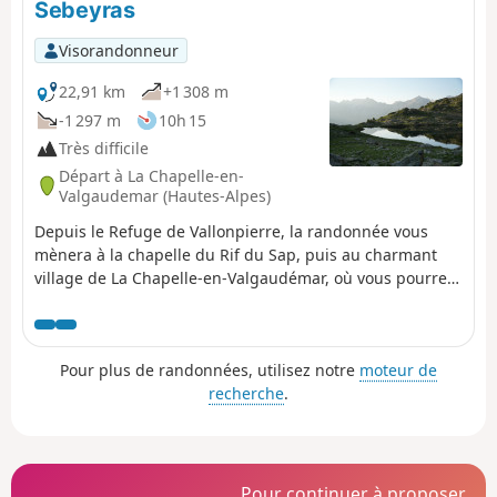
Sebeyras
Visorandonneur
22,91 km
+1 308 m
-1 297 m
10h 15
Très difficile
Départ à La Chapelle-en-
Valgaudemar (Hautes-Alpes)
Depuis le Refuge de Vallonpierre, la randonnée vous
mènera à la chapelle du Rif du Sap, puis au charmant
village de La Chapelle-en-Valgaudémar, où vous pourrez
faire une pause ravitaillement dans une épicerie locale.
Le parcours traverse ensuite la Forêt Domaniale du
Valgaudémar avant d'atteindre les magnifiques lacs de
Pour plus de randonnées, utilisez notre
moteur de
Pétarel et de Sebeyras.
recherche
.
Pour continuer à proposer