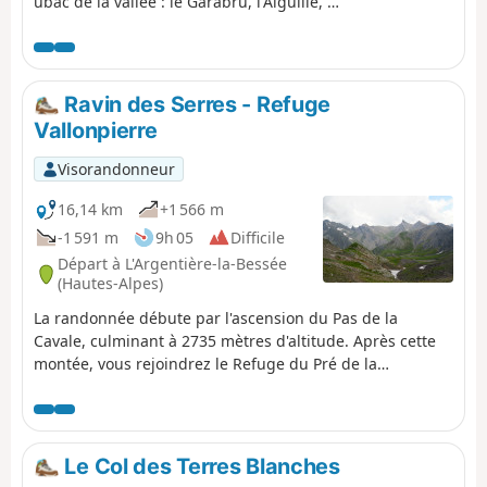
ubac de la vallée : le Garabru, l'Aiguille, le
Barle, la vallée d'Archinard, et, en
contrebas, la base de loisirs d'Orcières
avec les atterrissages des parapentes. À
faire avec vos grand parents, vos petits
Ravin des Serres - Refuge
enfants, votre chien. Le sentier n'est pas
Vallonpierre
toujours horizontal, il monte et descend
légèrement.
Visorandonneur
16,14 km
+1 566 m
-1 591 m
9h 05
Difficile
Départ à L'Argentière-la-Bessée
(Hautes-Alpes)
La randonnée débute par l'ascension du Pas de la
Cavale, culminant à 2735 mètres d'altitude. Après cette
montée, vous rejoindrez le Refuge du Pré de la
Chaumette. De là, une nouvelle ascension vous mènera
le long de l'imposant Sirac, en passant par les cols de la
Vallette, de Gouiran et de Vallonpierre. Le parcours se
termine au Refuge de Vallonpierre.
Le Col des Terres Blanches