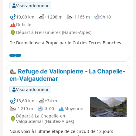
Visorandonneur
19,00 km
+1 298 m
-1 165 m
9h 10
Difficile
Départ à Freissinières (Hautes-Alpes)
De Dormillouse à Prapic par le Col des Terres Blanches.
Refuge de Vallonpierre - La Chapelle-
en-Valgaudemar
Visorandonneur
13,60 km
+34 m
-1 219 m
4h 00
Moyenne
Départ à La Chapelle-en-
Valgaudemar (Hautes-Alpes)
Nous voici à l'ultime étape de ce circuit de 13 jours