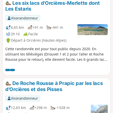
Les six lacs d'Orcières-Merlette dont
p
Les Estaris
Visorandonneur
6,65 km
+91 m
-441 m
2h 10
Facile
Départ à Orcières (Hautes-Alpes)
Cette randonnée est pour tout public depuis 2020. En
utilisant les télésièges (Drouvet 1 et 2 pour l'aller et Roche
Rousse pour le retour), elle devient facile. Les 6 grands lacs
sont visités en descendant par palier. Une variante vers le
Col de Freissinières est possible. Les paysages sont
somptueux, en particulier au point de départ au sommet du
Drouvet. Les lacs sont tous de grande beauté avec une
De Roche Rousse à Prapic par les lacs
grande diversité.
d'Orcières et des Pisses
Visorandonneur
12,63 km
+298 m
-1 028 m