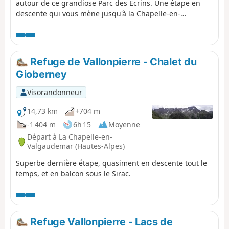
autour de ce grandiose Parc des Écrins. Une étape en
descente qui vous mène jusqu'à la Chapelle-en-
Valgaudemar où a commencé ce périple 13 jours plus
tôt. Un début d'étape splendide, tout au long de la
descente jusqu'aux torrents des glaciers. Le panorama
est de toute beauté entourée des plus beaux sommets
Refuge de Vallonpierre - Chalet du
de la partie Sud des Écrins, nous laissant déjà un
Gioberney
sentiment de nostalgie des 13 jours passés. Circuit sans
difficulté technique.
Visorandonneur
14,73 km
+704 m
-1 404 m
6h 15
Moyenne
Départ à La Chapelle-en-
Valgaudemar (Hautes-Alpes)
Superbe dernière étape, quasiment en descente tout le
temps, et en balcon sous le Sirac.
Refuge Vallonpierre - Lacs de