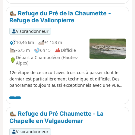
Refuge du Pré de la Chaumette -
Refuge de Vallonpierre
Visorandonneur
10,46 km
+1 153 m
-675 m
6h 15
Difficile
Départ à Champoléon (Hautes-
Alpes)
12e étape de ce circuit avec trois cols à passer dont le
dernier est particulièrement technique et difficile. Des
panoramas toujours aussi exceptionnels avec une vue
sur les majestueux Chaillol, le Sirac et la vallée du
Champoléon. Le refuge est situé dans un écrin de
verdure au fond d'un cirque au pied du Sirac et au bord
du magnifique Lac de Vallonpierre. Une zone de bivouac
Refuge du Pré Chaumette - La
dans une belle prairie, au pied du Sirac, avec une vue
Chapelle en Valgaudemar
splendide sur le lac.
Visorandonneur