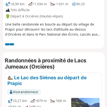
18,99 km
+1 034 m
-1 031 m
8h 25
Très difficile
Départ à Orcières (Hautes-Alpes)
Une belle randonnée en boucle au départ du village de
Prapic pour découvrir les lacs d'altitude au-dessus
d'Orcières et dans le Parc National des Écrins. L'accès aux
lacs est plus agréable et sauvage que depuis la station.
Randonnées à proximité de Lacs
Jumeaux (Orcières)
Le Lac des Sirènes au départ de
Prapic
Visorandonneur
10,27 km
+879 m
-568 m
5h 25
Difficile