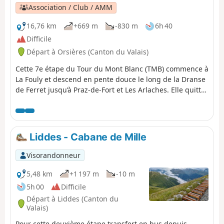
Association / Club / AMM
16,76 km
+669 m
-830 m
6h 40
Difficile
Départ à Orsières (Canton du Valais)
Cette 7e étape du Tour du Mont Blanc (TMB) commence à
La Fouly et descend en pente douce le long de la Dranse
de Ferret jusqu’à Praz-de-Fort et Les Arlaches. Elle quitte
ensuite la vallée pour monter jusqu’au lac de Champex.
C’est parti ! Le TMB est un sentier de grande randonnée
classique qui fait le tour du Mont Blanc, passant de la
France à l’Italie puis traversant la Suisse avant de revenir
Liddes - Cabane de Mille
en France.Suivez les balisages du TMB.
Visorandonneur
5,48 km
+1 197 m
-10 m
5h 00
Difficile
Départ à Liddes (Canton du
Valais)
Pour cette deuxième étape transfert en bus depuis