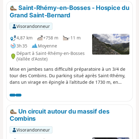
chaine du Mont Blanc, les aiguilles de Chamonix et le
Saint-Rhémy-en-Bosses - Hospice du
massif des Combin. A Servay (petite bergerie après un
Grand Saint-Bernard
petit lac), prendre la direction de la Cabane Brunet. La
fin du trajet traverse une zone assez chaotique avant
Visorandonneur
d'emprunter la petite route qui monte à la Cabane
Brunet. Superbe vue sur les Combin juste derrière la
4,87 km
+758 m
-11 m
cabane.
3h 35
Moyenne
Départ à Saint-Rhémy-en-Bosses
(Vallée d'Aoste)
Mise en jambes sans difficulté préparatoire à un 3/4 de
tour des Combins. Du parking situé après Saint-Rhémy,
dans un virage en épingle à l'altitude de 1730 m, en
venant de Saint-Rhémy-en Bosses, sur la route 27 du Col
du Grand Saint-Bernard. Le parcours suit la Via Alpina
Red R117.
Un circuit autour du massif des
Combins
Visorandonneur