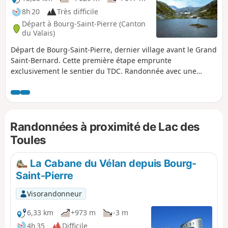
8h 20
Très difficile
Départ à Bourg-Saint-Pierre (Canton
du Valais)
Départ de Bourg-Saint-Pierre, dernier village avant le Grand
Saint-Bernard. Cette première étape emprunte
exclusivement le sentier du TDC. Randonnée avec une
description succincte, à suivre avec l'application Visorando.
Randonnées à proximité de Lac des
Toules
La Cabane du Vélan depuis Bourg-
Saint-Pierre
Visorandonneur
6,33 km
+973 m
-3 m
4h 35
Difficile