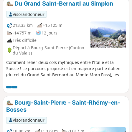
Du Grand Saint-Bernard au Simplon
p
Visorandonneur
213,33 km
+15 125 m
-14 757 m
12 jours
Très difficile
Départ à Bourg-Saint-Pierre (Canton
du Valais)
Comment relier deux cols mythiques entre l'Italie et la
Suisse ! Le parcours proposé est en majeure partie italien
(du col du Grand Saint-Bernard au Monte Moro Pass), les
deux dernières étapes en Suisse sont communes à la
traditionnelle route "Chamonix-Zermatt-Simplon".
Bourg-Saint-Pierre - Saint-Rhémy-en-
Bosses
Visorandonneur
18,80 km
+1 029 m
-1 017 m