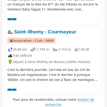
un tronçon de la Alta Via N°1 du Val d'Aoste ou encore le
Sentiero Italia Tappa 11. Randonnée avec une
description succincte, à suivre avec l'application
Visorando.
Saint-Rhemy - Courmayeur
Association / Club / AMM
29,68 km
+1 745 m
-2 153 m
13h 30
Très difficile
Départ à Saint-Rhémy-en-Bosses (Vallée d'Aoste)
C'est la dernière journée. L'arrivée en bas du Col de
Malatra est majestueuse. C'est le dernier à presque
3000m. On voit le chemin de loin à flanc de montagne.
Après, il en sera fini de la solitude. On retrouve le TMB à
partir du Refuge Bonatti et toute sa horde de
randonneurs. La descente vers Courmayeur est superbe
Pour plus de randonnées, utilisez notre
moteur de
mais une fois arrivé sur le bitume, c'est très long.
recherche
.