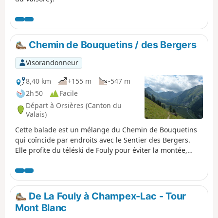
Chemin de Bouquetins / des Bergers
Visorandonneur
8,40 km
+155 m
-547 m
2h 50
Facile
Départ à Orsières (Canton du
Valais)
Cette balade est un mélange du Chemin de Bouquetins
qui coïncide par endroits avec le Sentier des Bergers.
Elle profite du téléski de Fouly pour éviter la montée,
mais tu peux toujours monter à pied si tu le souhaites.
Ces balades sont toutes deux publiées par l'office de
tourisme et sont bien balisées.
De La Fouly à Champex-Lac - Tour
Mont Blanc