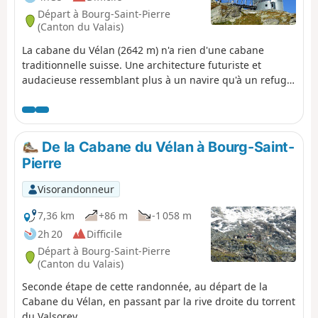
Départ à Bourg-Saint-Pierre
(Canton du Valais)
La cabane du Vélan (2642 m) n'a rien d'une cabane
traditionnelle suisse. Une architecture futuriste et
audacieuse ressemblant plus à un navire qu'à un refuge,
orné de panneaux solaires (inaugurée en 1993) et qui a
reçu le prix de la Ligue de Protection du Patrimoine. Une
situation exceptionnelle, au-dessus de moraines et
glaciers, avec une vue magnifique sur le massif du
De la Cabane du Vélan à Bourg-Saint-
Grand Combin (4312 m) et du Mont Vélan (3727 m).
Pierre
Visorandonneur
7,36 km
+86 m
-1 058 m
2h 20
Difficile
Départ à Bourg-Saint-Pierre
(Canton du Valais)
Seconde étape de cette randonnée, au départ de la
Cabane du Vélan, en passant par la rive droite du torrent
du Valsorey.