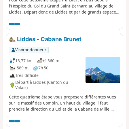
l'Hospice du Col du Grand Saint-Bernard au village de
Liddes. Départ donc de Liddes et par de grands espaces
forestiers et des alpages fleuris rejoindre la Cabane du
Col de Mille.
Liddes - Cabane Brunet
Visorandonneur
13,77 km
+1 360 m
-589 m
7h 50
Très difficile
Départ à Liddes (Canton du
Valais)
Cette quatrième étape vous proposera différentes vues
sur le massif des Combin. En haut du village il faut
prendre la direction du Col et de la Cabane de Mille.
Après un passage agréable en forêt, le chemin se
découvre peu à peu pour arriver à Erra. La terrasse de la
Cabane de Mille offre un magnifique panorama sur la