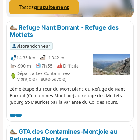
Testez
gratuitement
Refuge Nant Borrant - Refuge des
Mottets
Visorandonneur
14,35 km
+1 342 m
-900 m
7h 55
Difficile
Départ à Les Contamines-
Montjoie (Haute-Savoie)
2ème étape du Tour du Mont Blanc du Refuge de Nant
Borrant (Contamines Montjoie) au refuge des Mottets
(Bourg St-Maurice) par la variante du Col des Fours.
GTA des Contamines-Montjoie au
Refuge de Plan Mya