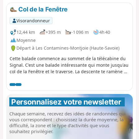
Col de la Fenêtre
Visorandonneur
12,44 km
+395 m
-1 096 m
4h 40
Moyenne
Départ à Les Contamines-Montjoie (Haute-Savoie)
Cette balade commence au sommet de la télécabine du
Signal. C'est une balade intéressante qui monte jusqu'au
col de la Fenêtre et le traverse. La descente te ramène à
travers des alpages et dans la vallée qui mène aux
Contamines-Montjoie. ⚠️ Attention, tu dois te garer à (A)
et pas à (D) pour cette balade ⚠️
Personnalisez votre newsletter 
Chaque semaine, recevez des idées de randonnées qui
vous correspondent : choisissez la durée moyenne, la
difficulté, la zone et le type d’activités que vous
souhaitez privilégier.