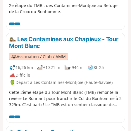
s'élève jusqu'au Col du Bresson surplombé par la Pierra
2e étape du TMB : des Contamines-Montjoie au Refuge
Menta. Du col, il descend sur le Refuge de la Balme
de la Croix du Bonhomme.
Tarentaise terme de cette étape.
Les Contamines aux Chapieux - Tour
Mont Blanc
Association / Club / AMM
16,26 km
+1 321 m
-944 m
8h 25
Difficile
Départ à Les Contamines-Montjoie (Haute-Savoie)
Cette 2ème étape du Tour Mont Blanc (TMB) remonte la
rivière Le Bonnant pour franchir le Col du Bonhomme à 2
329m. C'est parti ! Le TMB est un sentier classique de
grande randonnée qui fait le tour du Mont-Blanc,
passant de la France à l' Italie et à la Suisse avant de
revenir en France.