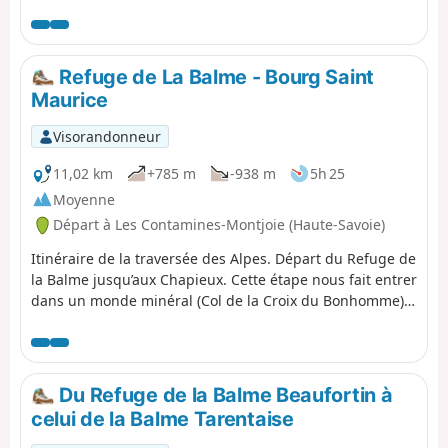
Refuge de La Balme - Bourg Saint
Maurice
Visorandonneur
11,02 km
+785 m
-938 m
5h 25
Moyenne
Départ à Les Contamines-Montjoie (Haute-Savoie)
Itinéraire de la traversée des Alpes. Départ du Refuge de
la Balme jusqu’aux Chapieux. Cette étape nous fait entrer
dans un monde minéral (Col de la Croix du Bonhomme)
et nous permet d'avoir un magnifique panorama sur la
belle région du Beaufortain.
Du Refuge de la Balme Beaufortin à
celui de la Balme Tarentaise