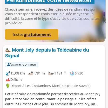
Personnalisez votre newsletter 
Chaque semaine, recevez des idées de randonnées qui
vous correspondent : choisissez la durée moyenne, la
difficulté, la zone et le type d’activités que vous souhaitez
privilégier.
Testez
gratuitement
Mont Joly depuis la Télécabine du
Signal
Visorandonneur
15,08 km
+781 m
-1 181 m
6h 30
Difficile
Départ à Les Contamines-Montjoie (Haute-Savoie)
Cet itinéraire de randonnée permet d'accéder au Mont Joly
par la face Sud en contournant le passage sur les crêtes
entre les Croches et le Joly. Du sommet du Mont Joly, un