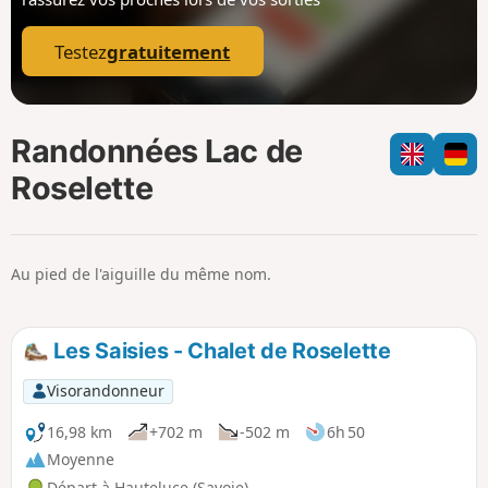
p
Testez
gratuitement
Randonnées Lac de
Roselette
Au pied de l'aiguille du même nom.
Les Saisies - Chalet de Roselette
Visorandonneur
16,98 km
+702 m
-502 m
6h 50
Moyenne
Départ à Hauteluce (Savoie)