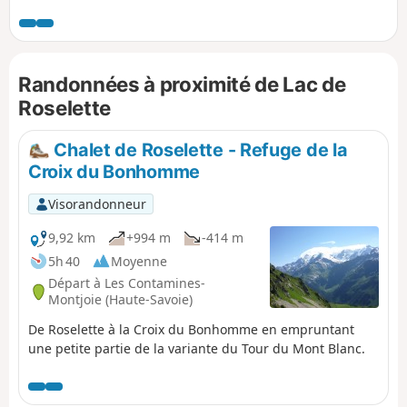
magnifique panorama s'offre à vous. Attention, le retour est
engagé avec une pente descendante importante.
Randonnées à proximité de Lac de
Roselette
Chalet de Roselette - Refuge de la
Croix du Bonhomme
Visorandonneur
9,92 km
+994 m
-414 m
5h 40
Moyenne
Départ à Les Contamines-
Montjoie (Haute-Savoie)
De Roselette à la Croix du Bonhomme en empruntant
une petite partie de la variante du Tour du Mont Blanc.