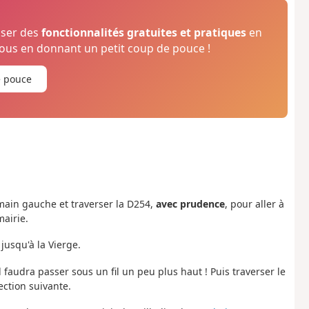
oser des
fonctionnalités gratuites et pratiques
en
us en donnant un petit coup de pouce !
e pouce
à main gauche et traverser la D254,
avec prudence
, pour aller à
mairie.
jusqu'à la Vierge.
 faudra passer sous un fil un peu plus haut ! Puis traverser le
ection suivante.