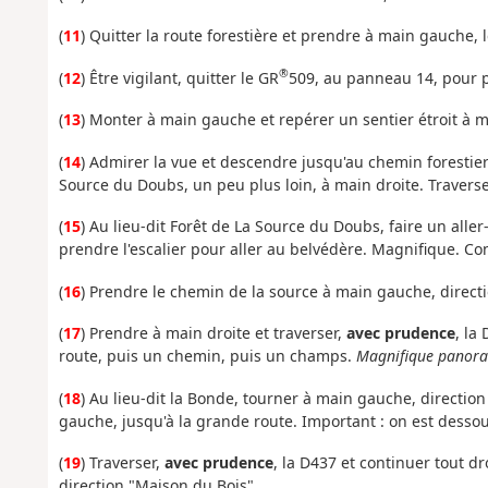
(
11
) Quitter la route forestière et prendre à main gauche, 
®
(
12
) Être vigilant, quitter le GR
509, au panneau 14, pour p
(
13
) Monter à main gauche et repérer un sentier étroit à m
(
14
) Admirer la vue et descendre jusqu'au chemin forestier.
Source du Doubs, un peu plus loin, à main droite. Traverser
(
15
) Au lieu-dit Forêt de La Source du Doubs, faire un aller
prendre l'escalier pour aller au belvédère. Magnifique. Con
(
16
) Prendre le chemin de la source à main gauche, directio
(
17
) Prendre à main droite et traverser,
avec prudence
, la
route, puis un chemin, puis un champs.
Magnifique panoram
(
18
) Au lieu-dit la Bonde, tourner à main gauche, direction
gauche, jusqu'à la grande route. Important : on est dessou
(
19
) Traverser,
avec prudence
, la D437 et continuer tout dr
direction "Maison du Bois".