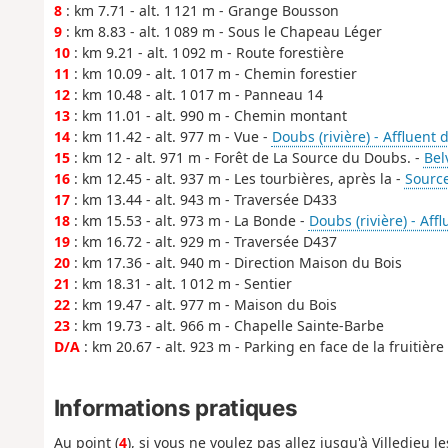
8
: km 7.71 - alt. 1 121 m - Grange Bousson
9
: km 8.83 - alt. 1 089 m - Sous le Chapeau Léger
10
: km 9.21 - alt. 1 092 m - Route forestière
11
: km 10.09 - alt. 1 017 m - Chemin forestier
12
: km 10.48 - alt. 1 017 m - Panneau 14
13
: km 11.01 - alt. 990 m - Chemin montant
14
: km 11.42 - alt. 977 m - Vue -
Doubs (rivière) - Affluent 
15
: km 12 - alt. 971 m - Forêt de La Source du Doubs. -
Bel
16
: km 12.45 - alt. 937 m - Les tourbières, après la -
Sourc
17
: km 13.44 - alt. 943 m - Traversée D433
18
: km 15.53 - alt. 973 m - La Bonde -
Doubs (rivière) - Aff
19
: km 16.72 - alt. 929 m - Traversée D437
20
: km 17.36 - alt. 940 m - Direction Maison du Bois
21
: km 18.31 - alt. 1 012 m - Sentier
22
: km 19.47 - alt. 977 m - Maison du Bois
23
: km 19.73 - alt. 966 m - Chapelle Sainte-Barbe
D/A
: km 20.67 - alt. 923 m - Parking en face de la fruitière
Informations pratiques
Au point (
4
), si vous ne voulez pas allez jusqu'à Villedieu