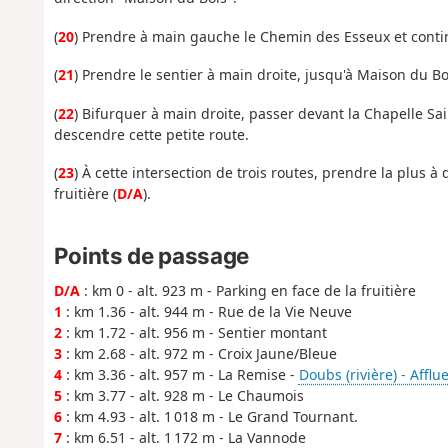
(
20
) Prendre à main gauche le Chemin des Esseux et continu
(
21
) Prendre le sentier à main droite, jusqu'à Maison du Bo
(
22
) Bifurquer à main droite, passer devant la Chapelle Sa
descendre cette petite route.
(
23
) À cette intersection de trois routes, prendre la plus à
fruitière (
D/A
).
Points de passage
D/A
: km 0 - alt. 923 m - Parking en face de la fruitière
1
: km 1.36 - alt. 944 m - Rue de la Vie Neuve
2
: km 1.72 - alt. 956 m - Sentier montant
3
: km 2.68 - alt. 972 m - Croix Jaune/Bleue
4
: km 3.36 - alt. 957 m - La Remise -
Doubs (rivière) - Afflu
5
: km 3.77 - alt. 928 m - Le Chaumois
6
: km 4.93 - alt. 1 018 m - Le Grand Tournant.
7
: km 6.51 - alt. 1 172 m - La Vannode