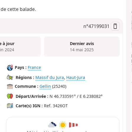
de cette balade.
n°
47199031
e à jour
Dernier avis
uin 2024
14 mai 2025
Pays :
France
Régions :
Massif du Jura
,
Haut-Jura
Commune :
Gellin
(25240)
Départ/Arrivée :
N 46.733591° / E 6.238082°
Carte(s) IGN :
Ref. 3426OT