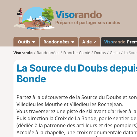
V
i
s
o
r
a
Outils
Randonnées
Aide ↗
Viso
rando
Pre
n
Visorando
Randonnées
Franche-Comté
Doubs
Gellin
La Sour
d
o
La Source du Doubs depuis 
Bonde
Partez à la découverte de la Source du Doubs et son
Villedieu les Mouthe et Villedieu les Rochejean.
Vous traverserez une piste de ski avant d'arriver à 
Puis direction la Croix de La Bonde, par le sentier de
(dédiée à la patronne des artilleurs et des pompiers
Accolée à la chapelle, une croix monumentale datant