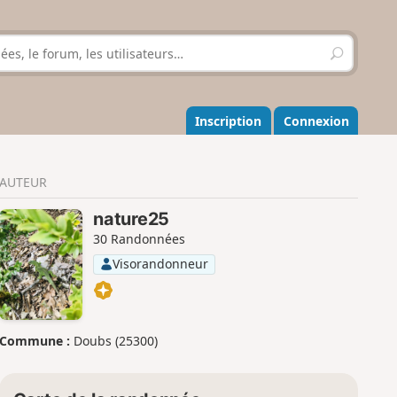
R
e
c
h
e
Inscription
Connexion
r
c
h
AUTEUR
e
r
nature25
30 Randonnées
Visorandonneur
Commune :
Doubs (25300)