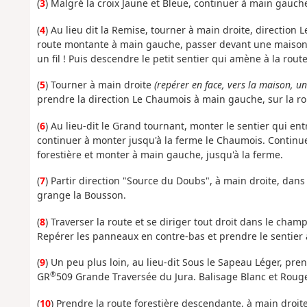
(
3
) Malgré la croix Jaune et Bleue, continuer à main gauche
(
4
) Au lieu dit la Remise, tourner à main droite, direction
route montante à main gauche, passer devant une maison, 
un fil ! Puis descendre le petit sentier qui amène à la route
(
5
) Tourner à main droite
(repérer en face, vers la maison, u
prendre la direction Le Chaumois à main gauche, sur la ro
(
6
) Au lieu-dit le Grand tournant, monter le sentier qui ent
continuer à monter jusqu'à la ferme le Chaumois. Continuer
forestière et monter à main gauche, jusqu'à la ferme.
(
7
) Partir direction "Source du Doubs", à main droite, dans 
grange la Bousson.
(
8
) Traverser la route et se diriger tout droit dans le cham
Repérer les panneaux en contre-bas et prendre le sentier 
(
9
) Un peu plus loin, au lieu-dit Sous le Sapeau Léger, pre
®
GR
509 Grande Traversée du Jura. Balisage Blanc et Roug
(
10
) Prendre la route forestière descendante, à main droit