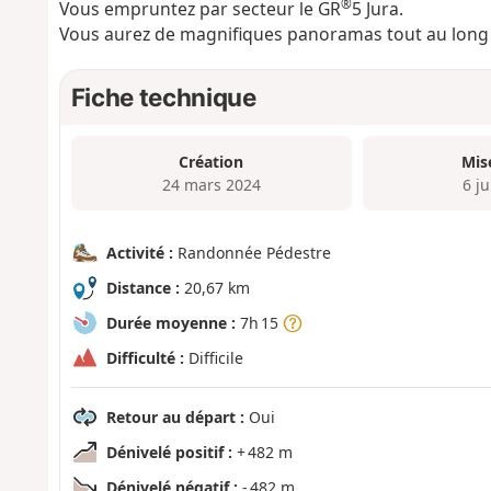
®
Vous empruntez par secteur le GR
5 Jura.
Vous aurez de magnifiques panoramas tout au long 
Fiche technique
Création
Mis
24 mars 2024
6 j
Activité :
Randonnée Pédestre
Distance :
20,67 km
Durée moyenne :
7h 15
Difficulté :
Difficile
Retour au départ :
Oui
Dénivelé positif :
+ 482 m
Dénivelé négatif :
- 482 m