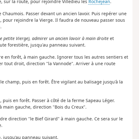
, sur la route, pour rejoindre Villedieu les
Rochejean
.
 Le Chaumois. Passer devant un ancien lavoir. Puis repérer une
pour rejoindre la Vierge. Il faudra de nouveau passer sous
.
ne petite Vierge), admirer un ancien lavoir à main droite
et
ute forestière, jusqu'au panneau suivant.
re en forêt, à main gauche. Ignorer tous les autres sentiers et
 tout droit, direction "la Vannode". Arriver à une route
le champ, puis en forêt. Être vigilant au balisage jusqu'à la
p, puis en forêt. Passer à côté de la ferme Sapeau Léger.
à main gauche, direction "Bois du Creux".
ndre direction "le Bief Girard" à main gauche. Ce sera sur le
e.
e, jusqu'au panneau suivant.