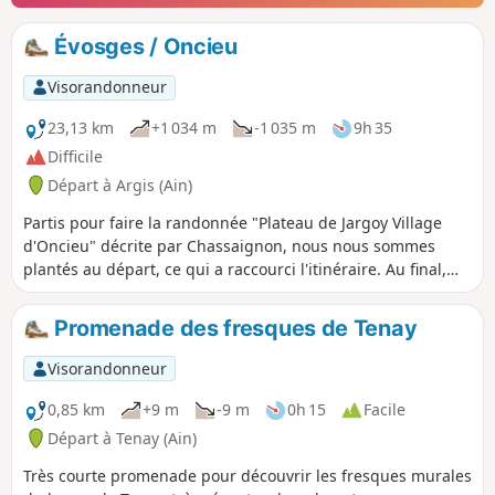
Évosges / Oncieu
Visorandonneur
23,13 km
+1 034 m
-1 035 m
9h 35
Difficile
Départ à Argis (Ain)
Partis pour faire la randonnée "Plateau de Jargoy Village
d'Oncieu" décrite par Chassaignon, nous nous sommes
plantés au départ, ce qui a raccourci l'itinéraire. Au final,
arrivés en avance sur l'horaire prévu, on a recherché où se
situait le départ "correct"... et on est repartis pour un tour.
Promenade des fresques de Tenay
Visorandonneur
0,85 km
+9 m
-9 m
0h 15
Facile
Départ à Tenay (Ain)
Très courte promenade pour découvrir les fresques murales