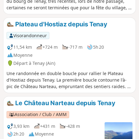
du bourg de Tenay, très récentes, lors de notre passage,
certaines ne seront terminées que pour la fête du village, le
10 septembre 2022.
Plateau d'Hostiaz depuis Tenay
Visorandonneur
11,54 km
+724 m
-717 m
5h 20
Moyenne
Départ à Tenay (Ain)
Une randonnée en double boucle pour rallier le Plateau
d'Hostiaz depuis Tenay. La première boucle contourne l'à-
pic de Château Narteau, empruntant des sentiers raides. La
seconde boucle permet de longer le haut des falaises du
plateau, offrant de belles vues sur la vallée de l’Albarine.
Le Château Narteau depuis Tenay
Association / Club / AMM
3,93 km
+431 m
-428 m
2h 20
Moyenne