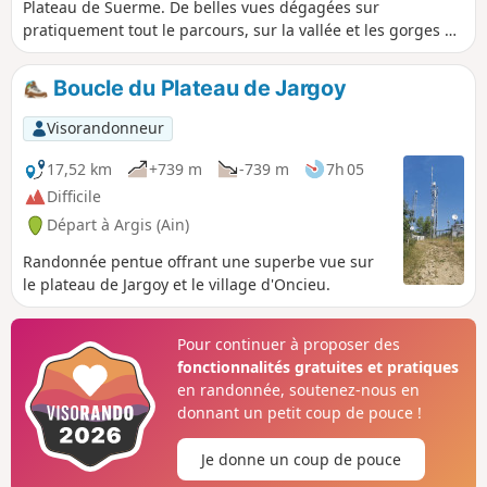
Plateau de Suerme. De belles vues dégagées sur
pratiquement tout le parcours, sur la vallée et les gorges de
l'Albarine côté Nord, Est et Sud, et, vers l'Ouest, sur la
plaine de l'Ain. MaJ : voir les avis des 02/06/2025 et
Boucle du Plateau de Jargoy
25/02/2026 et le descriptif entre (10) et (11)
Visorandonneur
17,52 km
+739 m
-739 m
7h 05
Difficile
Départ à Argis (Ain)
Randonnée pentue offrant une superbe vue sur
le plateau de Jargoy et le village d'Oncieu.
Pour continuer à proposer des
fonctionnalités gratuites et pratiques
en randonnée, soutenez-nous en
donnant un petit coup de pouce !
Je donne un coup de pouce