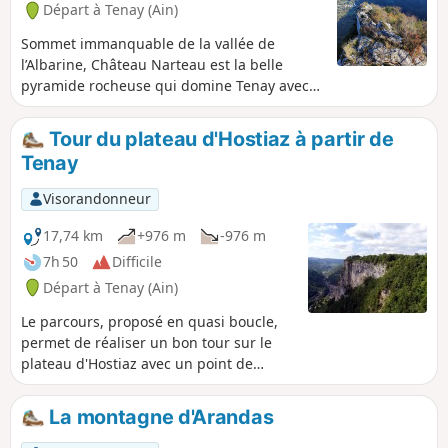
Départ à Tenay (Ain)
Sommet immanquable de la vallée de
l’Albarine, Château Narteau est la belle
pyramide rocheuse qui domine Tenay avec
ses 746 m. L’accès au sommet rocheux peut
se faire depuis le parking de la via ferrata
Tour du plateau d'Hostiaz à partir de
d'Hostiaz mais une belle randonnée consiste
Tenay
à faire le tour de Château Narteau depuis
Tenay en montant par le sentier du Cordaret
Visorandonneur
et descendant par le chemin du facteur.
17,74 km
+976 m
-976 m
7h 50
Difficile
Départ à Tenay (Ain)
Le parcours, proposé en quasi boucle,
permet de réaliser un bon tour sur le
plateau d'Hostiaz avec un point de
départ en fond de vallée à Tenay. De
très jolies prairies (surtout au
La montagne d'Arandas
printemps) et de nombreux points de
vue sur la vallée de l'Albarine et de la