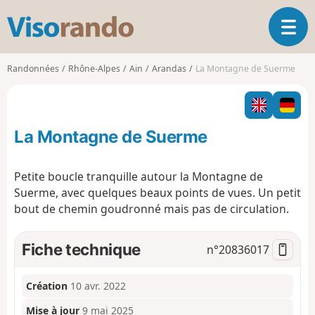
V
O
i
u
s
v
o
Randonnées
Rhône-Alpes
Ain
Arandas
La Montagne de Suerme
r
r
i
a
r
n
l
d
La Montagne de Suerme
a
o
n
a
Petite boucle tranquille autour la Montagne de
v
Suerme, avec quelques beaux points de vues. Un petit
i
bout de chemin goudronné mais pas de circulation.
g
a
t
Fiche technique
n°
20836017
i
o
n
Création
10 avr. 2022
Mise à jour
9 mai 2025