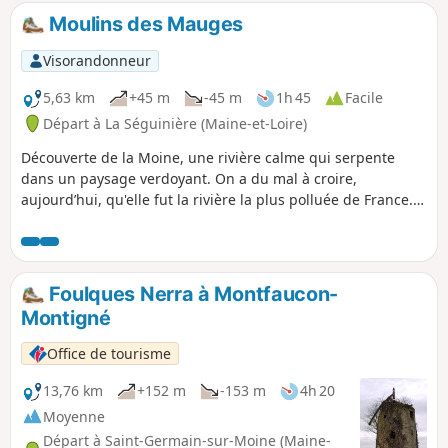
Moulins des Mauges
Visorandonneur
5,63 km
+45 m
-45 m
1h 45
Facile
Départ à La Séguinière (Maine-et-Loire)
Découverte de la Moine, une rivière calme qui serpente
dans un paysage verdoyant. On a du mal à croire,
aujourd’hui, qu'elle fut la rivière la plus polluée de France.
Sur le circuit : un moulin à eau, un moulin à vent, un
ruisseau, affluent de la Moine, et un sentier botanique.
Foulques Nerra à Montfaucon-
Montigné
Office de tourisme
13,76 km
+152 m
-153 m
4h 20
Moyenne
Départ à Saint-Germain-sur-Moine (Maine-