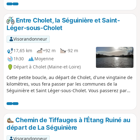
apercevoir l'ancienne maison du Mineur et des Énergies et
la Chapelle des Ecluseaux.
Entre Cholet, la Séguinière et Saint-
Léger-sous-Cholet
Visorandonneur
17,65 km
+92 m
-92 m
1h30
Moyenne
Départ à Cholet (Maine-et-Loire)
Cette petite boucle, au départ de Cholet, d'une vingtaine de
kilomètres, vous fera passer par les communes de la
Séguinière et Saint Léger-sous-Cholet. Vous passerez par
l'Église de la Séguière avec son clocher original, le Lac de
Saint-Léger et terminerez par le Bois Lavau de Cholet. Il
existe 2 raidillons, un au départ assez court et un autre plus
long à La Séguinière. Attention aux petites jambes !
Chemin de Tiffauges à l'Étang Ruiné au
départ de La Séguinière
Visorandonneur