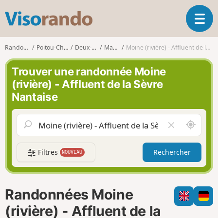
V
O
i
u
s
v
o
Randonnées
Poitou-Charentes
Deux-Sèvres
Mauléon
Moine (rivière) - Affluent de la Sèvre Nantaise
r
r
i
a
Trouver une randonnée Moine
r
n
(rivière) - Affluent de la Sèvre
l
d
Nantaise
a
o
n
a
A
V
v
u
i
i
t
d
g
Filtres
Rechercher
NOUVEAU
o
e
a
u
r
t
r
l
i
d
e
o
Randonnées Moine
e
c
n
m
h
(rivière) - Affluent de la
o
a