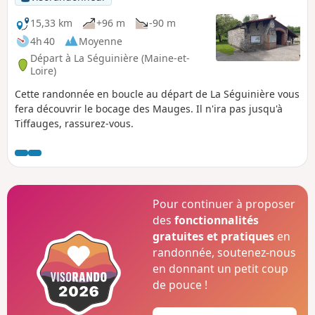
15,33 km
+96 m
-90 m
4h 40
Moyenne
Départ à La Séguinière (Maine-et-
Loire)
Cette randonnée en boucle au départ de La Séguinière vous
fera découvrir le bocage des Mauges. Il n'ira pas jusqu'à
Tiffauges, rassurez-vous.
Pour continuer à proposer
des
fonctionnalités
gratuites et pratiques
en
randonnée, soutenez-nous
en donnant un petit coup
de pouce !