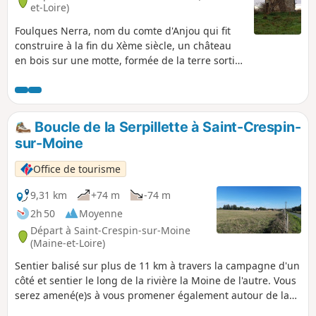
et-Loire)
Foulques Nerra, nom du comte d'Anjou qui fit
construire à la fin du Xème siècle, un château
en bois sur une motte, formée de la terre sortie
pour creuser les douves, afin de protéger son
territoire. Motte féodale observable à proximité
du départ. Laissez-vous bercer par la Moine lors
de sa traversée au cours de ce circuit.
Boucle de la Serpillette à Saint-Crespin-
sur-Moine
Office de tourisme
9,31 km
+74 m
-74 m
2h 50
Moyenne
Départ à Saint-Crespin-sur-Moine
(Maine-et-Loire)
Sentier balisé sur plus de 11 km à travers la campagne d'un
côté et sentier le long de la rivière la Moine de l'autre. Vous
serez amené(e)s à vous promener également autour de la
commune de Saint Crespin-sur-Moine où vous pourrez