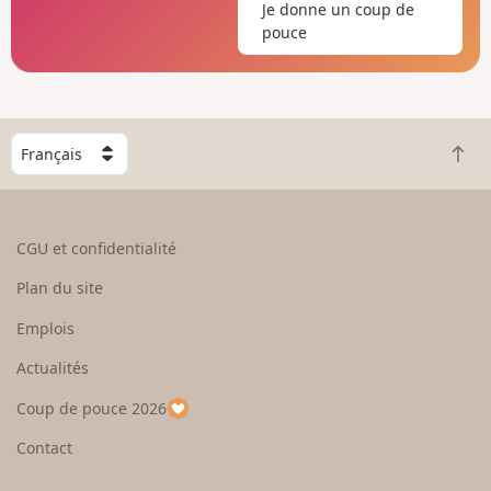
Je donne un coup de
pouce
C
R
h
e
o
t
i
o
s
CGU et confidentialité
u
i
r
s
Plan du site
e
s
n
e
Emplois
h
z
Actualités
a
u
u
n
Coup de pouce 2026
t
p
a
Contact
y
s