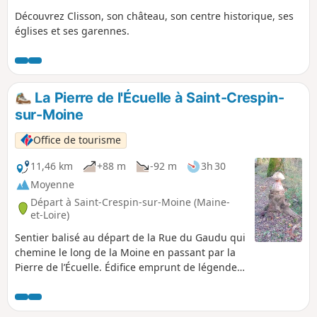
Découvrez Clisson, son château, son centre historique, ses
églises et ses garennes.
La Pierre de l'Écuelle à Saint-Crespin-
sur-Moine
Office de tourisme
11,46 km
+88 m
-92 m
3h 30
Moyenne
Départ à Saint-Crespin-sur-Moine (Maine-
et-Loire)
Sentier balisé au départ de la Rue du Gaudu qui
chemine le long de la Moine en passant par la
Pierre de l’Écuelle. Édifice emprunt de légende,
selon laquelle l’assiette et le couteau du diable y
seraient gravés...