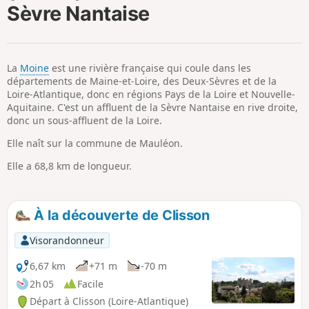
Sèvre Nantaise
i
m
p
La
Moine
est une rivière française qui coule dans les
départements de Maine-et-Loire, des Deux-Sèvres et de la
Loire-Atlantique, donc en régions Pays de la Loire et Nouvelle-
Aquitaine. C'est un affluent de la Sèvre Nantaise en rive droite,
donc un sous-affluent de la Loire.
Elle naît sur la commune de Mauléon.
Elle a 68,8 km de longueur.
À la découverte de Clisson
Visorandonneur
6,67 km
+71 m
-70 m
2h 05
Facile
Départ à Clisson (Loire-Atlantique)