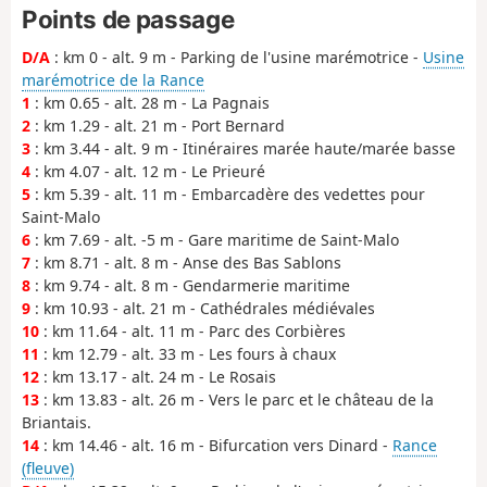
Points de passage
D/A
: km 0 - alt. 9 m - Parking de l'usine marémotrice -
Usine
marémotrice de la Rance
1
: km 0.65 - alt. 28 m - La Pagnais
2
: km 1.29 - alt. 21 m - Port Bernard
3
: km 3.44 - alt. 9 m - Itinéraires marée haute/marée basse
4
: km 4.07 - alt. 12 m - Le Prieuré
5
: km 5.39 - alt. 11 m - Embarcadère des vedettes pour
Saint-Malo
6
: km 7.69 - alt. -5 m - Gare maritime de Saint-Malo
7
: km 8.71 - alt. 8 m - Anse des Bas Sablons
8
: km 9.74 - alt. 8 m - Gendarmerie maritime
9
: km 10.93 - alt. 21 m - Cathédrales médiévales
10
: km 11.64 - alt. 11 m - Parc des Corbières
11
: km 12.79 - alt. 33 m - Les fours à chaux
12
: km 13.17 - alt. 24 m - Le Rosais
13
: km 13.83 - alt. 26 m - Vers le parc et le château de la
Briantais.
14
: km 14.46 - alt. 16 m - Bifurcation vers Dinard -
Rance
(fleuve)