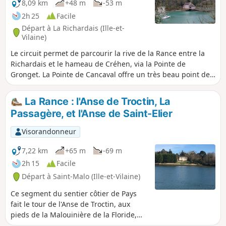
8,09 km
+48 m
-53 m
2h 25
Facile
Départ à La Richardais (Ille-et-
Vilaine)
Le circuit permet de parcourir la rive de la Rance entre la
Richardais et le hameau de Créhen, via la Pointe de
Gronget. La Pointe de Cancaval offre un très beau point de
vue sur la Rance, le barrage du même nom et la cité d'Alet
vers Saint-Malo.
La Rance : l'Anse de Troctin, La
Passagère, et l'Anse de Saint-Elier
Visorandonneur
7,22 km
+65 m
-69 m
2h 15
Facile
Départ à Saint-Malo (Ille-et-Vilaine)
Ce segment du sentier côtier de Pays
fait le tour de l'Anse de Troctin, aux
pieds de la Malouinière de la Floride,
reconnaissable par son mur de ceinture