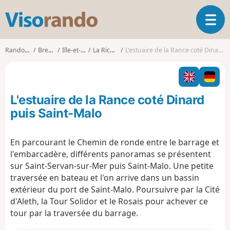
V
O
i
u
s
v
o
Randonnées
Bretagne
Ille-et-Vilaine
La Richardais
L'estuaire de la Rance coté Dinard puis Saint-Malo
r
r
i
a
r
n
l
d
L'estuaire de la Rance coté Dinard
a
o
n
puis Saint-Malo
a
v
En parcourant le Chemin de ronde entre le barrage et
i
l'embarcadère, différents panoramas se présentent
g
a
sur Saint-Servan-sur-Mer puis Saint-Malo. Une petite
t
traversée en bateau et l'on arrive dans un bassin
i
extérieur du port de Saint-Malo. Poursuivre par la Cité
o
d'Aleth, la Tour Solidor et le Rosais pour achever ce
n
tour par la traversée du barrage.