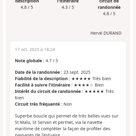
description
l'itinéraire
circuit de
4.8 / 5
4.3 / 5
randonnée
4.8 / 5
Hervé DURAND
17 oct. 2025 à 18:24
Note globale
:
4.7
/
5
Date de la randonnée
: 23 sept. 2025
Fiabilité de la description
: ★★★★★ Très bien
Facilité à suivre l'itinéraire
: ★★★★☆ Bien
Intérêt du circuit de randonnée
: ★★★★★ Très
bien
Circuit très fréquenté
: Non
Superbe boucle qui permet de très belles vues sur
St Malo, St Servan et permet, via la navette
maritime de compléter la façon de profiter des
paysages de l'estuaire.