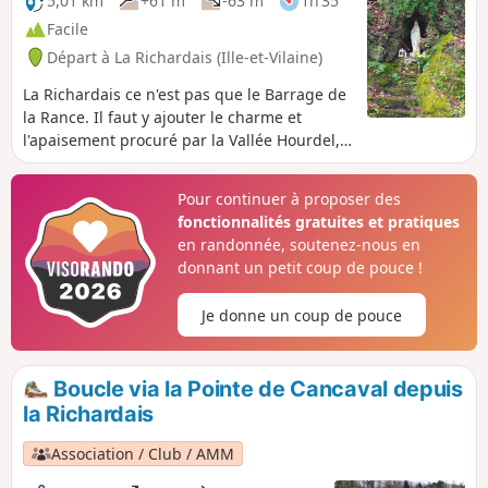
5,01 km
+61 m
-63 m
1h 35
Facile
Départ à La Richardais (Ille-et-Vilaine)
La Richardais ce n'est pas que le Barrage de
la Rance. Il faut y ajouter le charme et
l'apaisement procuré par la Vallée Hourdel,
et son sous-bois, et parcourir les berges de
la retenue d'eau des anciens moulins à
Pour continuer à proposer des
marée installés autrefois sur le site du
fonctionnalités gratuites et pratiques
Moulin Neuf.
en randonnée, soutenez-nous en
donnant un petit coup de pouce !
Je donne un coup de pouce
Boucle via la Pointe de Cancaval depuis
la Richardais
Association / Club / AMM