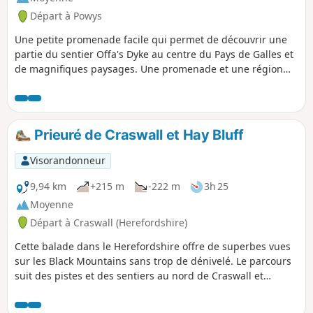
peu fréquenté, la flore est assez sauvage
Départ à Powys
avec des fougères atteignant 1,80 mètre à
certains endroits... Descendez vers les
Une petite promenade facile qui permet de découvrir une
ruines de Stapleton, qui ne sont pas
partie du sentier Offa's Dyke au centre du Pays de Galles et
accessibles au public, mais offrent une belle
de magnifiques paysages. Une promenade et une région
vue de loin.
préservées tout au long du parcours. Nous avons pu
observer des milans royaux qui volaient très près de nous,
divers oiseaux eurasien, des lapins et les moutons habituels
que l'on voit beaucoup dans cette région. Le parcours est
Prieuré de Craswall et Hay Bluff
très bien balisé dans les collines... Cette promenade est
classée comme modérée car certaines sections vallonnées
Visorandonneur
peuvent être difficiles pour certaines personnes.
9,94 km
+215 m
-222 m
3h 25
Moyenne
Départ à Craswall (Herefordshire)
Cette balade dans le Herefordshire offre de superbes vues
sur les Black Mountains sans trop de dénivelé. Le parcours
suit des pistes et des sentiers au nord de Craswall et
permet de visiter les ruines de l'abbaye de Craswall. Malgré
son nom, l'ascension de Hay Bluff n'est pas incluse, mais