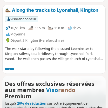
à 360 degrés.
Along the tracks to Lyonshall, Kington
Visorandonneur
10,91 km
+115 m
-118 m
3h 25
Moyenne
Départ à Kington (Herefordshire)
The walk starts by following the disused Leominster to
Kington railway to a bridleway through Lyonshall Park
Wood. The walk then passes the village church of Lyonshall
and climbs to Rhodds Wood. From here there are
tremendous views of the Black Mountains to the west and
the Malvern Hills to the east. The walk then descends along
Vaughan’s Way back into Kington. A gentle walk with no
Des offres exclusives réservées
steep climbs.
aux membres
Viso
rando
Premium
Jusqu’à
20% de réduction
sur votre équipement de
randonnée chez nos enseignes partenaires, spécialistes des