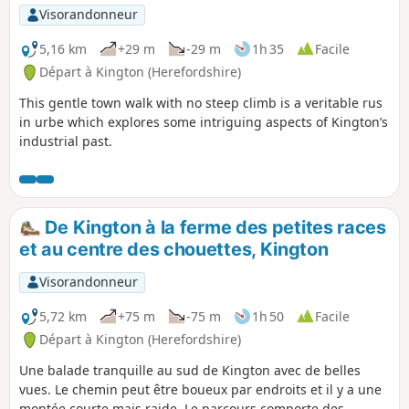
Visorandonneur
5,16 km
+29 m
-29 m
1h 35
Facile
Départ à Kington (Herefordshire)
This gentle town walk with no steep climb is a veritable rus
in urbe which explores some intriguing aspects of Kington’s
industrial past.
De Kington à la ferme des petites races
et au centre des chouettes, Kington
Visorandonneur
5,72 km
+75 m
-75 m
1h 50
Facile
Départ à Kington (Herefordshire)
Une balade tranquille au sud de Kington avec de belles
vues. Le chemin peut être boueux par endroits et il y a une
montée courte mais raide. Le parcours comporte des