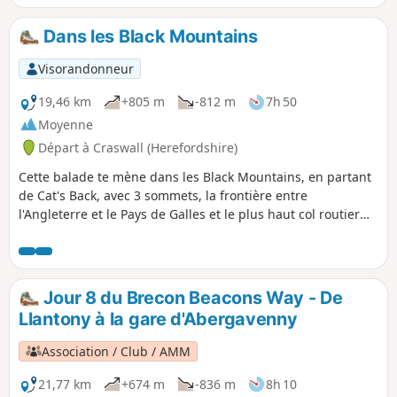
peut facilement être ajoutée au parcours.
Dans les Black Mountains
Visorandonneur
19,46 km
+805 m
-812 m
7h 50
Moyenne
Départ à Craswall (Herefordshire)
Cette balade te mène dans les Black Mountains, en partant
de Cat's Back, avec 3 sommets, la frontière entre
l'Angleterre et le Pays de Galles et le plus haut col routier
du Pays de Galles.
Jour 8 du Brecon Beacons Way - De
Llantony à la gare d'Abergavenny
Association / Club / AMM
21,77 km
+674 m
-836 m
8h 10