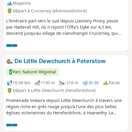
Moyenne
Départ à Crucorney (Monmouthshire)
L'itinéraire part vers le sud depuis Llantony Priory, passe
par Hatterall Hill, où il rejoint l'Offa's Dyke sur 4,5 km,
descend jusqu'au village de Llanvihangel Crucorney, qui
possède une auberge datant du XIe siècle, puis remonte
vers The Skirrid (également connu sous le nom de Holy
Mountain), qui culmine à 486 m. Enfin, l'itinéraire arrive à
Abergavenny et se termine à la gare.
De Little Dewchurch à Peterstow
Parc Naturel Régional
10,90 km
+130 m
-218 m
3h 30
Facile
Départ à Little Dewchurch (Herefordshire)
Promenade linéaire depuis Little Dewchurch à travers une
région riche en grès rouge jusqu'à l'une des plus belles
églises victoriennes du Herefordshire, à Hoarwithy. La
promenade passe par King's Caple jusqu'à la Wye à Sellack
Bridge, puis continue vers Upper Grove Common et enfin à
travers champs jusqu'à Peterstow. Le parcours se fait