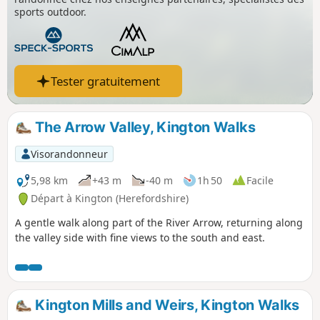
sports outdoor.
Tester gratuitement
The Arrow Valley, Kington Walks
Visorandonneur
5,98 km
+43 m
-40 m
1h 50
Facile
Départ à Kington (Herefordshire)
A gentle walk along part of the River Arrow, returning along
the valley side with fine views to the south and east.
Kington Mills and Weirs, Kington Walks