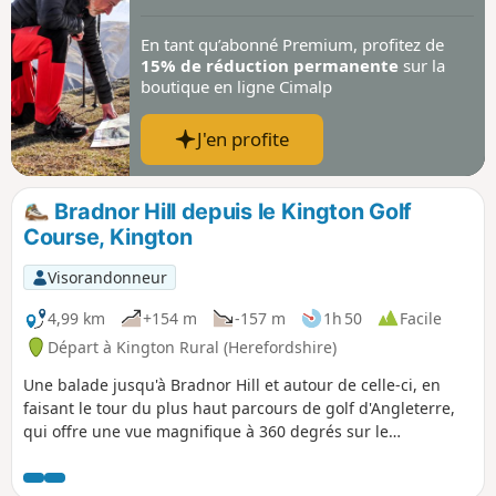
En tant qu’abonné Premium, profitez de
15% de réduction permanente
sur la
boutique en ligne Cimalp
J'en profite
Bradnor Hill depuis le Kington Golf
Course, Kington
Visorandonneur
4,99 km
+154 m
-157 m
1h 50
Facile
Départ à Kington Rural (Herefordshire)
Une balade jusqu'à Bradnor Hill et autour de celle-ci, en
faisant le tour du plus haut parcours de golf d'Angleterre,
qui offre une vue magnifique à 360 degrés sur le
Herefordshire et le Pays de Galles. Cette balade traverse et
passe à proximité du Kington Golf Course : soyez prêt à