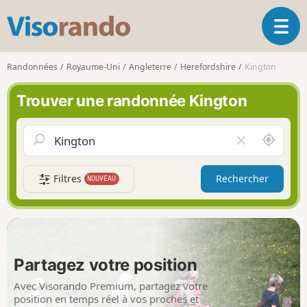
V
O
i
u
s
v
o
Randonnées
Royaume-Uni
Angleterre
Herefordshire
Kington
r
r
i
a
Trouver une randonnée Kington
r
n
l
d
a
o
A
V
n
u
i
a
t
d
v
Filtres
Rechercher
NOUVEAU
o
e
i
u
r
g
r
l
a
d
e
t
e
c
i
m
h
Partagez votre position
o
o
a
n
i
m
Avec Visorando Premium, partagez votre
p
position en temps réel à vos proches et