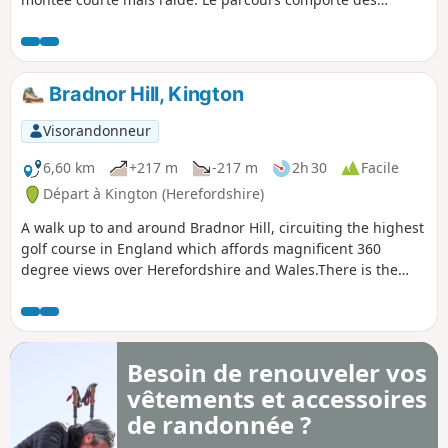
échaliers et des portails.
Bradnor Hill, Kington
Visorandonneur
6,60 km
+217 m
-217 m
2h 30
Facile
Départ à Kington (Herefordshire)
A walk up to and around Bradnor Hill, circuiting the highest
golf course in England which affords magnificent 360
degree views over Herefordshire and Wales.There is the
option of driving to the club house to avoid the steep climb
up and descent. This walk crosses and goes close to
Kington Golf Course: be prepared to wait and give way to
golfers.
Besoin de renouveler vos
vêtements et accessoires
de randonnée ?