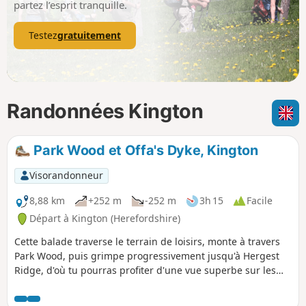
partez l’esprit tranquille.
Testez
gratuitement
Randonnées Kington
Park Wood et Offa's Dyke, Kington
Visorandonneur
8,88 km
+252 m
-252 m
3h 15
Facile
Départ à Kington (Herefordshire)
Cette balade traverse le terrain de loisirs, monte à travers
Park Wood, puis grimpe progressivement jusqu'à Hergest
Ridge, d'où tu pourras profiter d'une vue superbe sur les
Black Mountains et Bradnor Hill. La boucle optionnelle
autour de l'ancien hippodrome offre une vue exceptionnelle