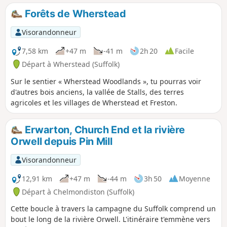
Forêts de Wherstead
Visorandonneur
7,58 km
+47 m
-41 m
2h 20
Facile
Départ à Wherstead (Suffolk)
Sur le sentier « Wherstead Woodlands », tu pourras voir
d'autres bois anciens, la vallée de Stalls, des terres
agricoles et les villages de Wherstead et Freston.
Erwarton, Church End et la rivière
Orwell depuis Pin Mill
Visorandonneur
12,91 km
+47 m
-44 m
3h 50
Moyenne
Départ à Chelmondiston (Suffolk)
Cette boucle à travers la campagne du Suffolk comprend un
bout le long de la rivière Orwell. L'itinéraire t'emmène vers