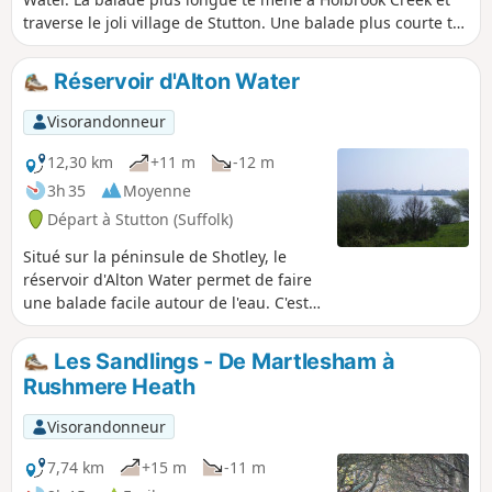
traverse le joli village de Stutton. Une balade plus courte te
permet de visiter une réserve naturelle et le Tattingstone
Clifton Wonder, un bâtiment conçu pour tromper l'œil !
Réservoir d'Alton Water
Visorandonneur
12,30 km
+11 m
-12 m
3h 35
Moyenne
Départ à Stutton (Suffolk)
Situé sur la péninsule de Shotley, le
réservoir d'Alton Water permet de faire
une balade facile autour de l'eau. C'est
un circuit en boucle qui ne nécessite
pas vraiment de carte. Il suffit de garder
Les Sandlings - De Martlesham à
l'eau sur ta droite et de continuer à
Rushmere Heath
marcher ! La variété des paysages, entre
prairies ouvertes, bois et même collines
Visorandonneur
au nord du réservoir, offre un décor qui
change tout au long de la balade. Dans
7,74 km
+15 m
-11 m
l'ensemble, c'est une super balade avec