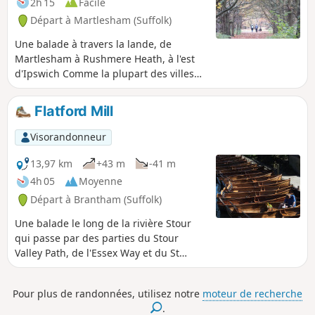
2h 15
Facile
de jolis panoramas et des vues toujours
Départ à Martlesham (Suffolk)
différentes sur le réservoir.
Une balade à travers la lande, de
Martlesham à Rushmere Heath, à l'est
d'Ipswich Comme la plupart des villes
modernes, Ipswich souffre d'un
étalement urbain qui semble sans fin et
Flatford Mill
qui engloutit les villages traditionnels
qui l'entouraient autrefois. Mais cette
Visorandonneur
balade suit la lande cachée derrière les
lotissements, de Martlesham à
13,97 km
+43 m
-41 m
Rushmere Heath et à l'hôpital d'Ipswich.
4h 05
Moyenne
Départ à Brantham (Suffolk)
Une balade le long de la rivière Stour
qui passe par des parties du Stour
Valley Path, de l'Essex Way et du St
Edmund's Way. Flatford Mill est un coin
de campagne anglaise super sympa,
Pour plus de randonnées, utilisez notre
moteur de recherche
immortalisé par les célèbres peintures
.
de John Constable, dont le célèbre «