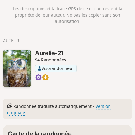
Haywain ». Ce circuit est une balade
Les descriptions et la trace GPS de ce circuit restent la
géniale à tous points de vue et le moyen
propriété de leur auteur. Ne pas les copier sans son
idéal pour s'imprégner de ce paysage à
autorisation.
la frontière entre le Suffolk et l'Essex.
AUTEUR
Aurelie-21
94 Randonnées
Visorandonneur
Randonnée traduite automatiquement -
Version
originale
Carte de la randonnée