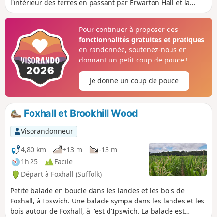
l'intérieur des terres en passant par Erwarton Hall et la
belle église de Church End jusqu'aux rives de l'Orwell, d'où
tu peux voir les docks de Felixstowe. La balade continue
Pour continuer à proposer des
ensuite vers le nord le long de l'Orwell en suivant le Stout
fonctionnalités gratuites et pratiques
and Orwell Walk.
en randonnée, soutenez-nous en
donnant un petit coup de pouce !
Je donne un coup de pouce
Foxhall et Brookhill Wood
Visorandonneur
4,80 km
+13 m
-13 m
1h 25
Facile
Départ à Foxhall (Suffolk)
Petite balade en boucle dans les landes et les bois de
Foxhall, à Ipswich. Une balade sympa dans les landes et les
bois autour de Foxhall, à l'est d'Ipswich. La balade est