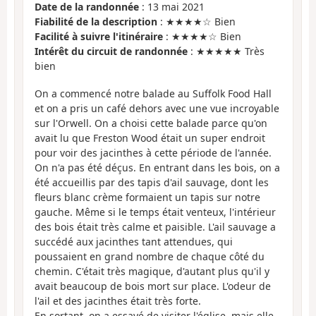
Date de la randonnée
: 13 mai 2021
Fiabilité de la description
: ★★★★☆ Bien
Facilité à suivre l'itinéraire
: ★★★★☆ Bien
Intérêt du circuit de randonnée
: ★★★★★ Très
bien
On a commencé notre balade au Suffolk Food Hall
et on a pris un café dehors avec une vue incroyable
sur l'Orwell. On a choisi cette balade parce qu'on
avait lu que Freston Wood était un super endroit
pour voir des jacinthes à cette période de l'année.
On n'a pas été déçus. En entrant dans les bois, on a
été accueillis par des tapis d'ail sauvage, dont les
fleurs blanc crème formaient un tapis sur notre
gauche. Même si le temps était venteux, l'intérieur
des bois était très calme et paisible. L'ail sauvage a
succédé aux jacinthes tant attendues, qui
poussaient en grand nombre de chaque côté du
chemin. C'était très magique, d'autant plus qu'il y
avait beaucoup de bois mort sur place. L'odeur de
l'ail et des jacinthes était très forte.
En sortant, on a essayé de visiter l'église, mais elle