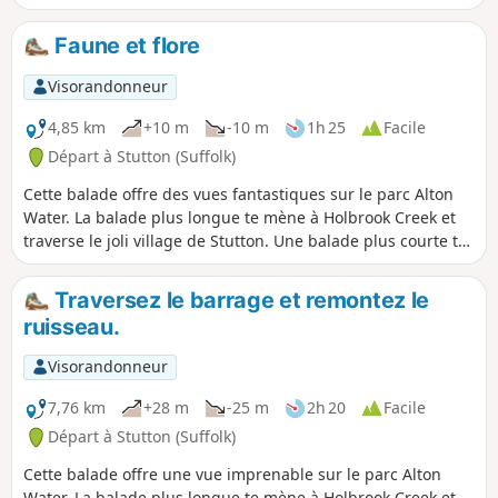
courte, mais c'est quand même une bonne façon de passer
une heure ou deux. Des bois naturels, un ruisseau qui
Faune et flore
coule et, si tu regardes bien, tu verras peut-être même ce
qu'il reste de l'église All Saints de Foxhall.
Visorandonneur
4,85 km
+10 m
-10 m
1h 25
Facile
Départ à Stutton (Suffolk)
Cette balade offre des vues fantastiques sur le parc Alton
Water. La balade plus longue te mène à Holbrook Creek et
traverse le joli village de Stutton. Une balade plus courte te
permet de visiter une réserve naturelle et le Tattingstone
Clifton Wonder, un bâtiment conçu pour tromper l'œil !
Traversez le barrage et remontez le
ruisseau.
Visorandonneur
7,76 km
+28 m
-25 m
2h 20
Facile
Départ à Stutton (Suffolk)
Cette balade offre une vue imprenable sur le parc Alton
Water. La balade plus longue te mène à Holbrook Creek et