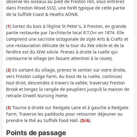
observé les oiseaux au pied de Freston Hill, vous entrerez
dans Freston Wood SSSI, une forêt typique de cette partie
de la Suffolk Coast & Heaths AONB.
(
1
) Sortez du bois à l'église St Peter's, à Freston, en grande
partie restaurée par l'architecte local R.T.Orr en 1874. Elle
comprend une sacristie octogonale de style Arts & Crafts et
une restauration délicate de la tour du XVe siècle et de la
fenêtre est du XIVe siècle. Prenez à droite la ruelle qui
contourne le village (en faisant attention à la route).
(
2
) En sortant du village, prenez le sentier sur votre droite,
vers Freston Lodge Farm. Au bout de la ruelle, continuez
tout droit, descendez à travers la vallée, traversez Freston
Brook et longez la rangée de peupliers jusqu'à la maison de
retraite Orwell Nursing Home.
(
3
) Tourne à droite sur Redgate Lane et à gauche à Redgate
Farm. Traverse les paddocks pour retourner déjeuner ou
prendre le thé au Suffolk Food Hall. (
D/A
)
Points de passage