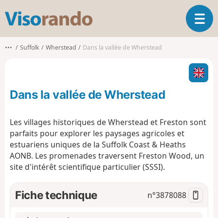
V
O
i
u
s
v
o
•••
Suffolk
Wherstead
Dans la vallée de Wherstead
r
r
i
a
r
n
l
d
Dans la vallée de Wherstead
a
o
n
a
Les villages historiques de Wherstead et Freston sont
v
parfaits pour explorer les paysages agricoles et
i
estuariens uniques de la Suffolk Coast & Heaths
g
AONB. Les promenades traversent Freston Wood, un
a
t
site d'intérêt scientifique particulier (SSSI).
i
o
Fiche technique
n°
3878088
n