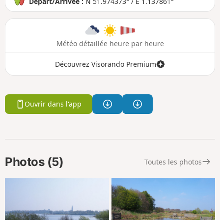
Départ/Arrivée :
N 51.974373° / E 1.137861°
Météo détaillée heure par heure
Découvrez Visorando Premium
Ouvrir dans l'app
Photos (5)
Toutes les photos