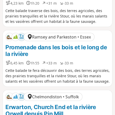
4,23 km
1h 20
+31 m
-33 m
D
D
D
D
i
u
é
é
Cette balade traverse des bois, des terres agricoles, des
s
r
n
n
prairies tranquilles et la rivière Stour, où les marais salants
t
é
i
i
et les vasières offrent un habitat à la faune sauvage.
a
e
v
v
n
e
e
c
l
l
Ramsey and Parkeston • Essex
e
é
é
p
n
Promenade dans les bois et le long de
o
é
s
g
la rivière
i
a
t
t
6,45 km
1h 55
+33 m
-33 m
D
D
D
D
i
i
i
u
é
é
f
f
Cette balade te fera découvrir des bois, des terres agricoles,
s
r
n
n
des prairies tranquilles et la rivière Stour, où les marais
t
é
i
i
salants et les vasières offrent un habitat à la faune sauvage.
a
e
v
v
n
e
e
c
l
l
Chelmondiston • Suffolk
e
é
é
p
n
Erwarton, Church End et la rivière
o
é
s
g
Orwell depuis Pin Mill