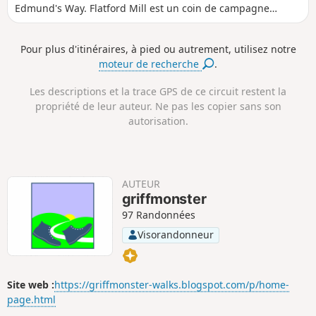
t
é
i
i
Edmund's Way. Flatford Mill est un coin de campagne
a
e
v
v
anglaise super sympa, immortalisé par les célèbres
n
e
e
peintures de John Constable, dont le célèbre « Haywain ».
c
l
l
Pour plus d'itinéraires, à pied ou autrement, utilisez notre
e
é
é
Ce circuit est une balade géniale à tous points de vue et le
moteur de recherche
.
p
n
moyen idéal pour s'imprégner de ce paysage à la frontière
o
é
entre le Suffolk et l'Essex.
s
g
Les descriptions et la trace GPS de ce circuit restent la
i
a
propriété de leur auteur. Ne pas les copier sans son
t
t
autorisation.
i
i
f
f
AUTEUR
griffmonster
97 Randonnées
Visorandonneur
Site web :
https://griffmonster-walks.blogspot.com/p/home-
page.html