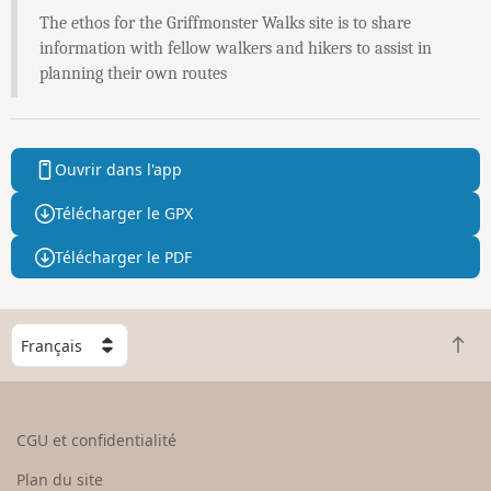
The ethos for the Griffmonster Walks site is to share
information with fellow walkers and hikers to assist in
planning their own routes
Ouvrir dans l'app
Télécharger le GPX
Télécharger le PDF
C
R
h
e
o
t
i
o
s
CGU et confidentialité
u
i
r
s
Plan du site