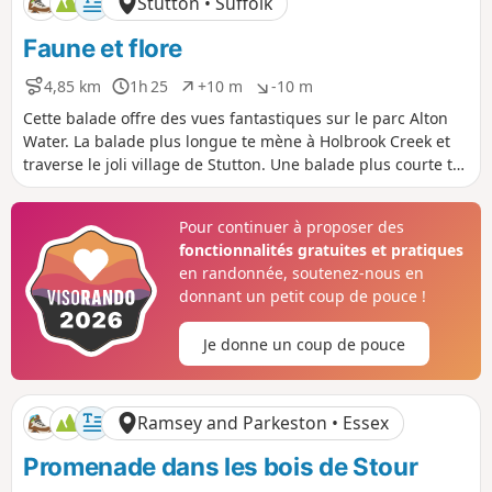
Stutton • Suffolk
e
é
é
p
n
Faune et flore
o
é
s
g
i
a
4,85 km
1h 25
+10 m
-10 m
D
D
D
D
t
t
i
u
é
é
Cette balade offre des vues fantastiques sur le parc Alton
i
i
s
r
n
n
Water. La balade plus longue te mène à Holbrook Creek et
f
f
t
é
i
i
traverse le joli village de Stutton. Une balade plus courte te
a
e
v
v
permet de visiter une réserve naturelle et le Tattingstone
n
e
e
Clifton Wonder, un bâtiment conçu pour tromper l'œil !
c
l
l
Pour continuer à proposer des
e
é
é
fonctionnalités gratuites et pratiques
p
n
o
é
en randonnée, soutenez-nous en
s
g
donnant un petit coup de pouce !
i
a
t
t
Je donne un coup de pouce
i
i
f
f
Ramsey and Parkeston • Essex
Promenade dans les bois de Stour