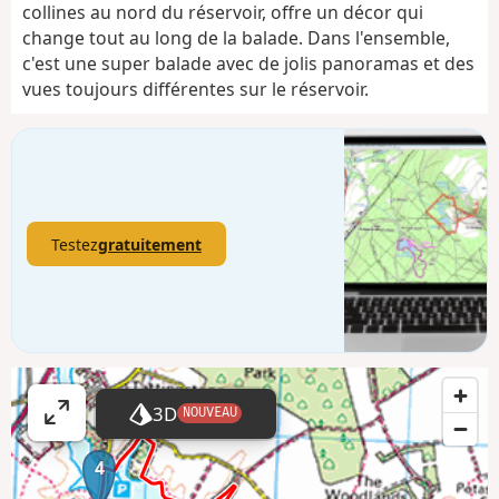
collines au nord du réservoir, offre un décor qui
change tout au long de la balade. Dans l'ensemble,
c'est une super balade avec de jolis panoramas et des
vues toujours différentes sur le réservoir.
Testez
gratuitement
3D
NOUVEAU
A
ff
4
i