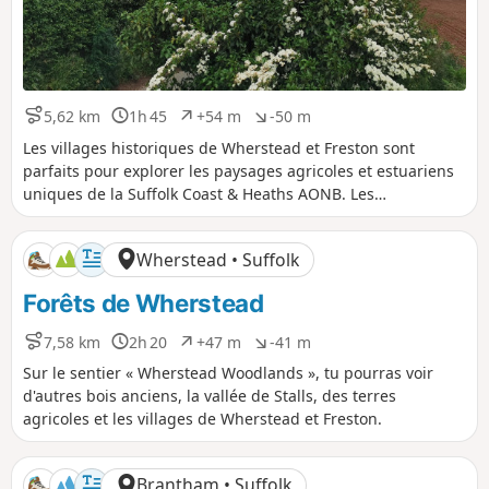
5,62 km
1h 45
+54 m
-50 m
D
D
D
D
i
u
é
é
Les villages historiques de Wherstead et Freston sont
s
r
n
n
parfaits pour explorer les paysages agricoles et estuariens
t
é
i
i
uniques de la Suffolk Coast & Heaths AONB. Les
a
e
v
v
promenades traversent Freston Wood, un site d'intérêt
n
e
e
scientifique particulier (SSSI).
c
l
l
Wherstead • Suffolk
e
é
é
p
n
Forêts de Wherstead
o
é
s
g
i
a
7,58 km
2h 20
+47 m
-41 m
D
D
D
D
t
t
i
u
é
é
Sur le sentier « Wherstead Woodlands », tu pourras voir
i
i
s
r
n
n
d'autres bois anciens, la vallée de Stalls, des terres
f
f
t
é
i
i
agricoles et les villages de Wherstead et Freston.
a
e
v
v
n
e
e
c
l
l
Brantham • Suffolk
e
é
é