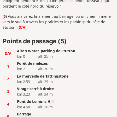
éloignent pendant 6 km. Tu longeras les petits ruisseaux qui
bordent le côté nord du réservoir.
(
5
) Vous arriverez finalement au barrage, où un chemin mène
vers le sud à travers les prairies et les parkings du côté de
Stutton. (
D/A
)
Points de passage (5)
Alton Water, parking de Stutton
D/A
km 0
alt. 25 m
Forêt de mélèzes
1
km 2
alt. 30 m
La merveille de Tattingstone
2
km 2.53
alt. 29 m
Virage serré à droite
3
km 3.23
alt. 34 m
Pont de Lemons Hill
4
km 4.68
alt. 26 m
Barrage
5