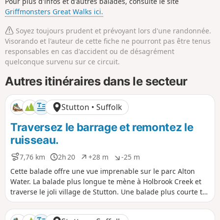
Pour plus d'infos et d'autres balades, consulte le site
Griffmonsters Great Walks ici.
Soyez toujours prudent et prévoyant lors d'une randonnée.
Visorando et l'auteur de cette fiche ne pourront pas être tenus
responsables en cas d'accident ou de désagrément
quelconque survenu sur ce circuit.
Autres itinéraires dans le secteur
Stutton • Suffolk
Traversez le barrage et remontez le
ruisseau.
7,76 km
2h 20
+28 m
-25 m
D
D
D
D
i
u
é
é
Cette balade offre une vue imprenable sur le parc Alton
s
r
n
n
Water. La balade plus longue te mène à Holbrook Creek et
t
é
i
i
traverse le joli village de Stutton. Une balade plus courte te
a
e
v
v
permet de visiter une réserve naturelle et le Tattingstone
n
e
e
Clifton Wonder, un bâtiment conçu pour tromper l'œil !
c
l
l