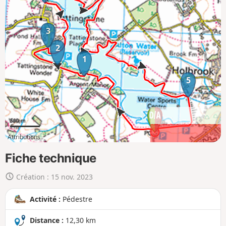
c
h
e
3
r
2
l
1
a
c
5
a
r
t
500 m
e
Attributions
e
4km
12km
n
Fiche technique
g
Création :
15 nov. 2023
r
a
Activité :
Pédestre
n
d
Distance :
12,30 km