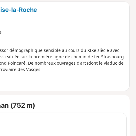
o
a
aise-la-Roche
i
m
p
e
 essor démographique sensible au cours du XIXe siècle avec
ussi située sur la première ligne de chemin de fer Strasbourg-
nd Poincaré. De nombreux ouvrages d'art (dont le viaduc de
rroviaire des Vosges.
han (752 m)