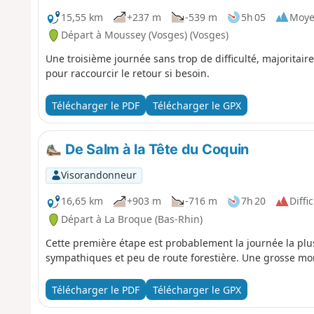
15,55 km
+237 m
-539 m
5h 05
Moy
Départ à Moussey (Vosges) (Vosges)
Une troisième journée sans trop de difficulté, majoritai
pour raccourcir le retour si besoin.
Télécharger le PDF
Télécharger le GPX
De Salm à la Tête du Coquin
Visorandonneur
16,65 km
+903 m
-716 m
7h 20
Diffic
Départ à La Broque (Bas-Rhin)
Cette première étape est probablement la journée la plu
sympathiques et peu de route forestière. Une grosse monté
Télécharger le PDF
Télécharger le GPX