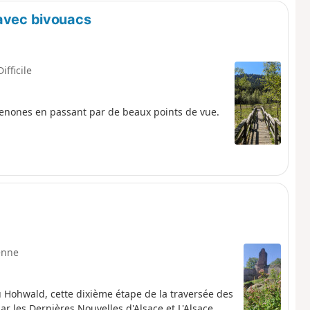
 avec bivouacs
Difficile
Senones en passant par de beaux points de vue.
enne
u Hohwald, cette dixième étape de la traversée des
 les Dernières Nouvelles d'Alsace et L'Alsace