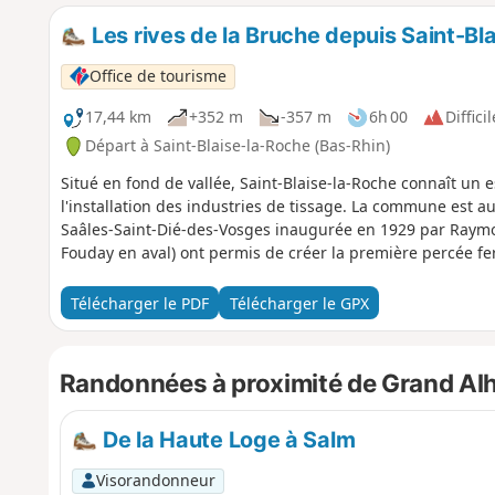
Les rives de la Bruche depuis Saint-Bl
Office de tourisme
17,44 km
+352 m
-357 m
6h 00
Difficil
Départ à Saint-Blaise-la-Roche (Bas-Rhin)
Situé en fond de vallée, Saint-Blaise-la-Roche connaît un
l'installation des industries de tissage. La commune est a
Saâles-Saint-Dié-des-Vosges inaugurée en 1929 par Raymo
Fouday en aval) ont permis de créer la première percée fe
Télécharger le PDF
Télécharger le GPX
Randonnées à proximité de Grand Al
De la Haute Loge à Salm
Visorandonneur