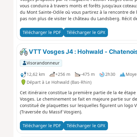
vous conduira à travers monts et forêts jusqu'aux coteaux
du Mont Sainte-Odile où vous partirez à la rencontre de l
pas non plus de visiter le château du Landsberg. Récit 
Passion Vosges.
Télécharger le PDF
Télécharger le GPX
VTT Vosges J4 : Hohwald - Chatenois 
Visorandonneur
12,62 km
+256 m
-475 m
2h30
Moye
Départ à Le Hohwald (Bas-Rhin)
Cet itinéraire constitue la première partie de la 4e étape
Vosges. Le cheminement se fait en majeure partie sur des 
constitué de plaquettes sur lesquelles figurent un lo
(Traversée du Massif Vosgien).
Télécharger le PDF
Télécharger le GPX