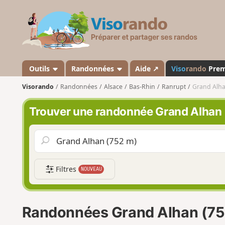
V
i
s
o
r
a
Outils
Randonnées
Aide ↗
Viso
rando
Pre
n
Visorando
Randonnées
Alsace
Bas-Rhin
Ranrupt
Grand Alha
d
o
Trouver une randonnée Grand Alhan 
Filtres
NOUVEAU
Randonnées Grand Alhan (75