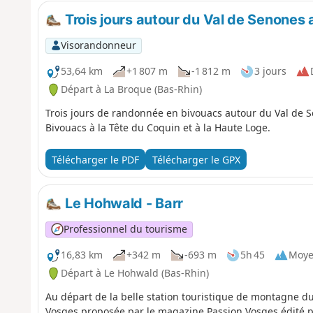
Trois jours autour du Val de Senones
Visorandonneur
53,64 km
+1 807 m
-1 812 m
3 jours
Départ à La Broque (Bas-Rhin)
Trois jours de randonnée en bivouacs autour du Val de 
Bivouacs à la Tête du Coquin et à la Haute Loge.
Télécharger le PDF
Télécharger le GPX
Le Hohwald - Barr
Professionnel du tourisme
16,83 km
+342 m
-693 m
5h 45
Moy
Départ à Le Hohwald (Bas-Rhin)
Au départ de la belle station touristique de montagne d
Vosges proposée par le magazine Passion Vosges édité par