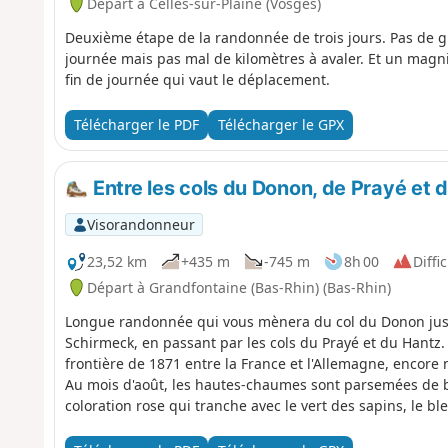
Départ à Celles-sur-Plaine (Vosges)
Deuxième étape de la randonnée de trois jours. Pas de gr
journée mais pas mal de kilomètres à avaler. Et un mag
fin de journée qui vaut le déplacement.
Télécharger le PDF
Télécharger le GPX
Entre les cols du Donon, de Prayé et 
Visorandonneur
23,52 km
+435 m
-745 m
8h 00
Diffic
Départ à Grandfontaine (Bas-Rhin) (Bas-Rhin)
Longue randonnée qui vous mènera du col du Donon jusqu
Schirmeck, en passant par les cols du Prayé et du Hantz.
frontière de 1871 entre la France et l'Allemagne, encore 
Au mois d'août, les hautes-chaumes sont parsemées de b
coloration rose qui tranche avec le vert des sapins, le bl