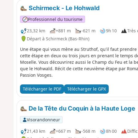
Schirmeck - Le Hohwald
Professionnel du tourisme
23,32 km
+881 m
-621 m
9h 10
Très d
Départ à Schirmeck (Bas-Rhin)
Une étape qui vous mène au Struthof, qu'il faut prendre l
cette étape en deux ou trois jours en prenant le temps 
Moselle. Vous découvrirez aussi le Champ du Feu et la b
que le Hohwald. Récit de cette neuvième étape par Roma
Passion Vosges.
Télécharger le PDF
Télécharger le GPX
De la Tête du Coquin à la Haute Loge
Visorandonneur
21,43 km
+667 m
-568 m
8h 00
Diffic