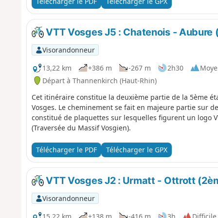
Télécharger le PDF
Télécharger le GPX
VTT Vosges J5 : Chatenois - Aubure 
Visorandonneur
13,22 km
+386 m
-267 m
2h30
Moye
Départ à Thannenkirch (Haut-Rhin)
Cet itinéraire constitue la deuxième partie de la 5ème ét
Vosges. Le cheminement se fait en majeure partie sur des 
constitué de plaquettes sur lesquelles figurent un lo
(Traversée du Massif Vosgien).
Télécharger le PDF
Télécharger le GPX
VTT Vosges J2 : Urmatt - Ottrott (2è
Visorandonneur
15,22 km
+138 m
-416 m
3h
Difficile