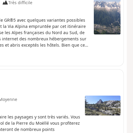
Très difficile
 le GR®5 avec quelques variantes possibles
t la Via Alpina empruntée par cet itinéraire
rse les Alpes françaises du Nord au Sud, de
ens internet des nombreux hébergements sur
es et abris exceptés les hôtels. Bien que ce
r à son rythme avec des étapes plus ou moins
nnées. Ce périple, animé par un plaisir de
erbe expérience inoubliable avec en outre,
cette même passion de la montagne.
Moyenne
ire les paysages y sont très variés. Vous
l de la Pierre du Moëllé vous profiterez
enteront de nombreux points