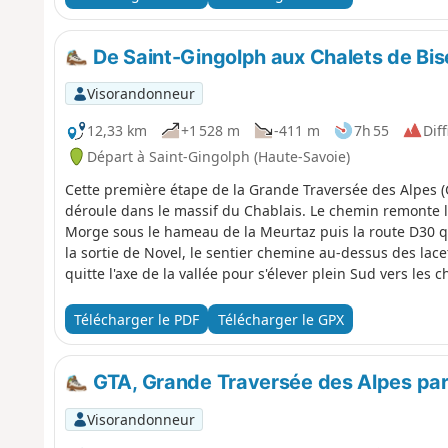
De Saint-Gingolph aux Chalets de Bis
Visorandonneur
12,33 km
+1 528 m
-411 m
7h 55
Diff
Départ à Saint-Gingolph (Haute-Savoie)
Cette première étape de la Grande Traversée des Alpes (
déroule dans le massif du Chablais. Le chemin remonte l
Morge sous le hameau de la Meurtaz puis la route D30 qu'
la sortie de Novel, le sentier chemine au-dessus des lacet
quitte l'axe de la vallée pour s'élever plein Sud vers les
avant de redescendre aux Chalets de Bise.
Télécharger le PDF
Télécharger le GPX
GTA, Grande Traversée des Alpes par
Visorandonneur