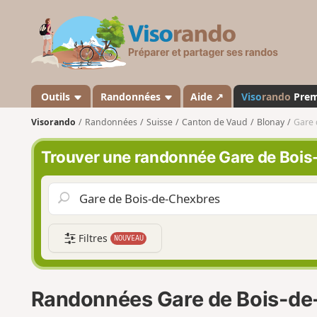
V
i
s
o
r
a
Outils
Randonnées
Aide ↗
Viso
rando
Pre
n
Visorando
Randonnées
Suisse
Canton de Vaud
Blonay
Gare 
d
o
Trouver une randonnée Gare de Boi
Filtres
NOUVEAU
Randonnées Gare de Bois-de