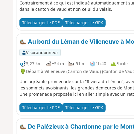
Contrairement à ce qui est indiqué automatiquement sur 
dans le canton de Vaud et non celui du Valais.
Télécharger le PDF
Télécharger le GPX
Au bord du Léman de Villeneuve à Mo
Visorandonneur
5,27 km
+54 m
-51 m
1h 40
Facile
Départ à Villeneuve (Canton de Vaud) (Canton de Vau
Une agréable promenade sur la "Riviera du Léman", avec
les sommets avoisinants, les grandes demeures de Montr
Une promenade proposée ici en aller simple avec un retou
Télécharger le PDF
Télécharger le GPX
De Palézieux à Chardonne par le Mont