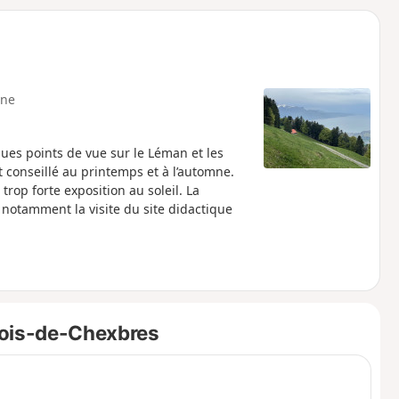
o
a
i
m
p
ne
ues points de vue sur le Léman et les
 conseillé au printemps et à l’automne.
trop forte exposition au soleil. La
 notamment la visite du site didactique
Bois-de-Chexbres