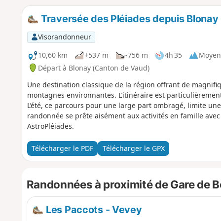
Traversée des Pléiades depuis Blonay
Visorandonneur
10,60 km
+537 m
-756 m
4h 35
Moyen
Départ à Blonay (Canton de Vaud)
Une destination classique de la région offrant de magnifiq
montagnes environnantes. L’itinéraire est particulièrement
L’été, ce parcours pour une large part ombragé, limite une 
randonnée se prête aisément aux activités en famille avec
AstroPléiades.
Télécharger le PDF
Télécharger le GPX
Randonnées à proximité de Gare de 
Les Paccots - Vevey