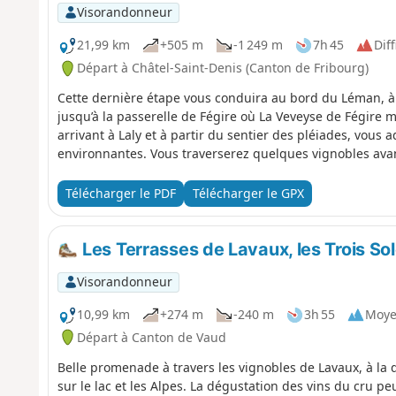
Visorandonneur
21,99 km
+505 m
-1 249 m
7h 45
Diff
Départ à Châtel-Saint-Denis (Canton de Fribourg)
Cette dernière étape vous conduira au bord du Léman, à 
jusqu’à la passerelle de Fégire où La Veveyse de Fégire m
arrivant à Laly et à partir du sentier des pléiades, vous
environnantes. Vous traverserez quelques vignobles avant
Télécharger le PDF
Télécharger le GPX
Les Terrasses de Lavaux, les Trois Sol
Visorandonneur
10,99 km
+274 m
-240 m
3h 55
Moy
Départ à Canton de Vaud
Belle promenade à travers les vignobles de Lavaux, à la d
sur le lac et les Alpes. La dégustation des vins du cru pe