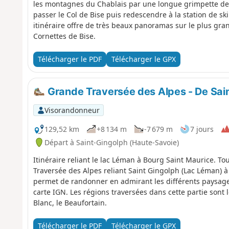
les montagnes du Chablais par une longue grimpette de
passer le Col de Bise puis redescendre à la station de sk
itinéraire offre de très beaux panoramas sur le plus gra
Cornettes de Bise.
Télécharger le PDF
Télécharger le GPX
Grande Traversée des Alpes - De Sai
Visorandonneur
129,52 km
+8 134 m
-7 679 m
7 jours
Départ à Saint-Gingolph (Haute-Savoie)
Itinéraire reliant le lac Léman à Bourg Saint Maurice. To
Traversée des Alpes reliant Saint Gingolph (Lac Léman) à 
permet de randonner en admirant les différents paysage
carte IGN. Les régions traversées dans cette partie sont l
Blanc, le Beaufortain.
Télécharger le PDF
Télécharger le GPX