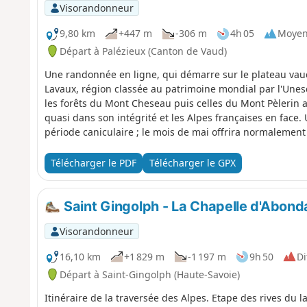
Visorandonneur
9,80 km
+447 m
-306 m
4h 05
Moye
Départ à Palézieux (Canton de Vaud)
Une randonnée en ligne, qui démarre sur le plateau vaud
Lavaux, région classée au patrimoine mondial par l'Unes
les forêts du Mont Cheseau puis celles du Mont Pèleri
quasi dans son intégrité et les Alpes françaises en fa
période caniculaire ; le mois de mai offrira normaleme
Télécharger le PDF
Télécharger le GPX
Saint Gingolph - La Chapelle d'Abon
Visorandonneur
16,10 km
+1 829 m
-1 197 m
9h 50
Di
Départ à Saint-Gingolph (Haute-Savoie)
Itinéraire de la traversée des Alpes. Etape des rives du