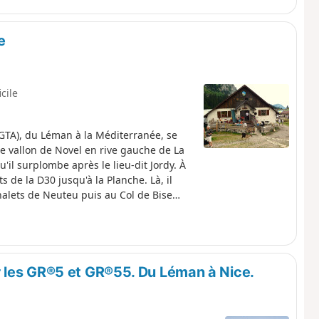
e
icile
GTA), du Léman à la Méditerranée, se
e vallon de Novel en rive gauche de La
il surplombe après le lieu-dit Jordy. À
s de la D30 jusqu'à la Planche. Là, il
 chalets de Neuteu puis au Col de Bise
 les GR®5 et GR®55. Du Léman à Nice.