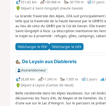
551,62 km
+30 368 m
-30 759 m
21 jours
Départ à Saint-Gingolph (Haute-Savoie)
La Grande Traversée des Alpes, GTA suit principalement
telle que la traversée de la haute Vanoise par le GR®55 e
au lieu de celui du GR®5 par le Col de Iseran. Elle trave
Saint-Gingolph à Nice. La description mentionne les li
le trajet ou à proximité : refuges, gîtes, campings, caban
topo détaille la GTA en trois semaines, on peut l'adapte
longues en une seule fois ou par tronçons en plusieurs a
Télécharger le PDF
Télécharger le GPX
liberté dans une nature encore sauvage, restera une sup
l'opportunité de nombreuses rencontres pour partager 
De Leysin aux Diablerets
Visorandonneur
26,00 km
+1 245 m
-1 505 m
2 jours
Départ à Leysin (Canton de Vaud)
Belle randonnée dans les Alpes Vaudoises. Sur cet itinéra
découvrirez les Tours d'Aï, de Mayen et de Famelon. Du Co
d'une vue sur le Lac d'Hongrin. Sur le parcours se prés