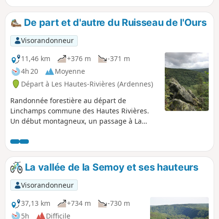
des coupes permettant l'ouverture du paysage.
De part et d'autre du Ruisseau de l'Ours
Visorandonneur
11,46 km
+376 m
-371 m
4h 20
Moyenne
Départ à Les Hautes-Rivières (Ardennes)
Randonnée forestière au départ de
Linchamps commune des Hautes Rivières.
Un début montagneux, un passage à La
Neuville aux Haies, un chemin forestier en
balcon au dessus du Ravin de l'Ours, une
descente marquée pour retrouver... l'Ours et
un final en toute tranquillité. Voir variante
La vallée de la Semoy et ses hauteurs
proposée dans le chapitre : À voir
L'utilisation d'un GPS est recommandée et ne
Visorandonneur
pas se fier à un ancien balisage par points
qui subsiste par endroits
37,13 km
+734 m
-730 m
5h
Difficile