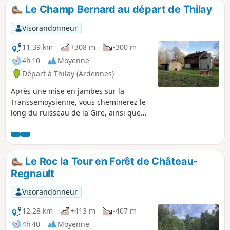
sur la crête du château de Linchamps
Le Champ Bernard au départ de Thilay
Visorandonneur
11,39 km
+308 m
-300 m
4h 10
Moyenne
Départ à Thilay (Ardennes)
Après une mise en jambes sur la
Transsemoysienne, vous cheminerez le
long du ruisseau de la Gire, ainsi que
sur les chemins du Chaufour et du
Nantanru, pour atteindre la clairière du
Champ Bernard. Vous effectuerez le
retour par Nohan, puis par la rive
Le Roc la Tour en Forêt de Château-
gauche de la Semoy. Deux points de vue
Regnault
sur la vallée de la Semoy sont au
programme de cette randonnée.
Visorandonneur
12,28 km
+413 m
-407 m
4h 40
Moyenne