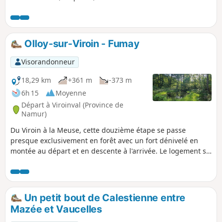
splendide Château des Comtes de Hamal à
Vierves.
Olloy-sur-Viroin - Fumay
Visorandonneur
18,29 km
+361 m
-373 m
6h 15
Moyenne
Départ à Viroinval (Province de
Namur)
Du Viroin à la Meuse, cette douzième étape se passe
presque exclusivement en forêt avec un fort dénivelé en
montée au départ et en descente à l'arrivée. Le logement se
fait dans la ville de Fumay en France.
Un petit bout de Calestienne entre
Mazée et Vaucelles