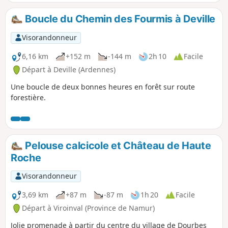
Boucle du Chemin des Fourmis à Deville
Visorandonneur
6,16 km
+152 m
-144 m
2h 10
Facile
Départ à Deville (Ardennes)
Une boucle de deux bonnes heures en forêt sur route
forestière.
Pelouse calcicole et Château de Haute
Roche
Visorandonneur
3,69 km
+87 m
-87 m
1h 20
Facile
Départ à Viroinval (Province de Namur)
Jolie promenade à partir du centre du village de Dourbes