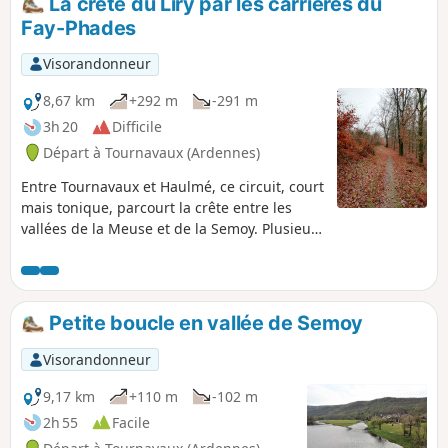
La crête du Liry par les carrières du
du "p'tit train" permettra un retour
Fay-Phades
tranquille le long de la Semoy.
Visorandonneur
8,67 km
+292 m
-291 m
3h 20
Difficile
Départ à Tournavaux (Ardennes)
Entre Tournavaux et Haulmé, ce circuit, court
mais tonique, parcourt la crête entre les
vallées de la Meuse et de la Semoy. Plusieurs
points de vue sont au programme ainsi
qu'un passage, en début de randonnée, sur
l'ancien site carrier du Fay-Phades.
Petite boucle en vallée de Semoy
Visorandonneur
9,17 km
+110 m
-102 m
2h 55
Facile