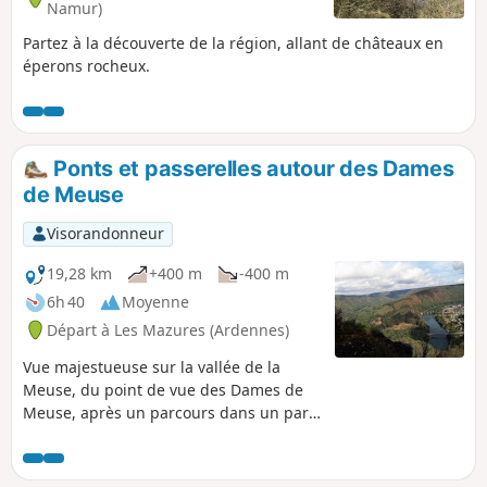
Namur)
Partez à la découverte de la région, allant de châteaux en
éperons rocheux.
Ponts et passerelles autour des Dames
de Meuse
Visorandonneur
19,28 km
+400 m
-400 m
6h 40
Moyenne
Départ à Les Mazures (Ardennes)
Vue majestueuse sur la vallée de la
Meuse, du point de vue des Dames de
Meuse, après un parcours dans un parc
à sangliers et la traversée de Laifour et
Anchamps.