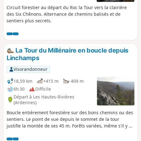
Circuit forestier au départ du Roc la Tour vers la clairière
des Six Chênons. Alternance de chemins balisés et de
sentiers plus secrets.
La Tour du Millénaire en boucle depuis
Linchamps
Visorandonneur
18,59 km
+415 m
-409 m
6h 30
Difficile
Départ à Les Hautes-Rivières
(Ardennes)
Boucle entièrement forestière sur des bons chemins ou des
sentiers. Le point de vue depuis le sommet de la tour
justifie la montée de ses 45 m. Forêts variées, même s'il y a
par endroits un peu trop de plantations d'épicéas,
actuellement attaquées par les scolytes, ce qui provoque