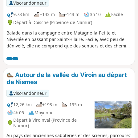
Visorandonneur
9,73 km
+143 m
-143 m
3h 10
Facile
Départ à Doische (Province de Namur)
Balade dans la campagne entre Matagne-la-Petite et
Niverlée en passant par Saint-Hilaire. Facile, avec peu de
dénivelé, elle ne comprend que des sentiers et des chemins
de remembrement. C'est une balade qui fait une double
boucle.
Autour de la vallée du Viroin au départ
de Nismes
Visorandonneur
12,26 km
+193 m
-195 m
4h 05
Moyenne
Départ à Viroinval (Province de
Namur)
Au pays des anciennes saboteries et des scieries, parcourez