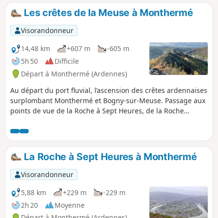
Les crêtes de la Meuse à Monthermé
Visorandonneur
14,48 km
+607 m
-605 m
5h 50
Difficile
Départ à Monthermé (Ardennes)
Au départ du port fluvial, l’ascension des crêtes ardennaises
surplombant Monthermé et Bogny-sur-Meuse. Passage aux
points de vue de la Roche à Sept Heures, de la Roche
Bayard, des Quatre Frères Aymon et de la Roche aux Sept
Villages. _++_Attention_++_ : Très important en cas de pluie
ou de gel, le passage entre les points (7) et (8) peut être
difficile pour des novices Suivre la variante qui est fléchée la
La Roche à Sept Heures à Monthermé
gare au point (7) pour rejoindre les Quatre Fils Aymon
Visorandonneur
5,88 km
+229 m
-229 m
2h 20
Moyenne
Départ à Monthermé (Ardennes)