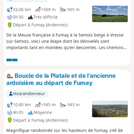
33,06 km
+569 m
-505 m
5h 30
Très difficile
Départ à Fumay (Ardennes)
De la Meuse française à Fumay à la Semois belge à Vresse-
sur-Semois, voici une étape dont les dénivelés sont
importants tant en montées qu'en descentes. Les chemins
sont très divers, allant de la route macadamisée au chemin
agricole bien noté, au chemin forestier en général en bon
état jusqu'au sentier plus ou moins bien marqué. C'est une
longue étape, fatigante par ses montées impressionnantes
Boucle de la Platale et de l'ancienne
suivies de descentes toutes aussi impressionnantes qui se
ardoisière au départ de Fumay
déroule principalement en sous-bois. L'arrivée et la fin de
l'étape est aléatoire, mon logement étant chez l'habitant.
Visorandonneur
10,80 km
+345 m
-343 m
4h 05
Moyenne
Départ à Fumay (Ardennes)
Magnifique randonnée sur les hauteurs de Fumay, cité de