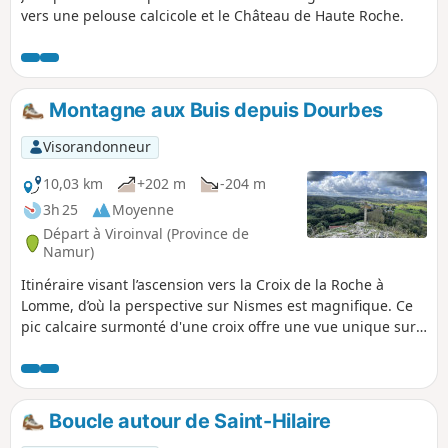
vers une pelouse calcicole et le Château de Haute Roche.
Montagne aux Buis depuis Dourbes
Visorandonneur
10,03 km
+202 m
-204 m
3h 25
Moyenne
Départ à Viroinval (Province de
Namur)
Itinéraire visant l’ascension vers la Croix de la Roche à
Lomme, d’où la perspective sur Nismes est magnifique. Ce
pic calcaire surmonté d'une croix offre une vue unique sur
la vallée du Viroin. La Roche à Lomme est connue au-delà
des frontières pour sa grande valeur biologique. Le versant
rocheux situé au Sud-Est couvert d'une flore aux teintes
méditerranéennes, rehaussée par la présence abondante
Boucle autour de Saint-Hilaire
de buis.