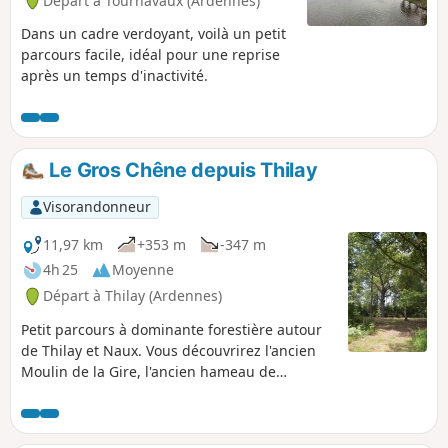
Départ à Tournavaux (Ardennes)
Dans un cadre verdoyant, voilà un petit
parcours facile, idéal pour une reprise
après un temps d'inactivité.
Le Gros Chêne depuis Thilay
Visorandonneur
11,97 km
+353 m
-347 m
4h 25
Moyenne
Départ à Thilay (Ardennes)
Petit parcours à dominante forestière autour
de Thilay et Naux. Vous découvrirez l'ancien
Moulin de la Gire, l'ancien hameau de
Narbruay, et la maison du Père Labranche.
Également au programme de cette
randonnée, deux points de vue sur Nohan,