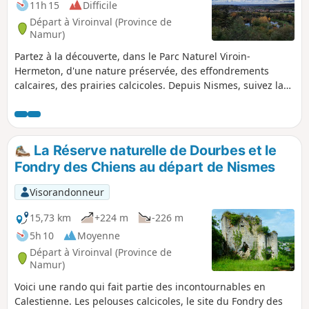
11h 15
Difficile
Départ à Viroinval (Province de
Namur)
Partez à la découverte, dans le Parc Naturel Viroin-
Hermeton, d'une nature préservée, des effondrements
calcaires, des prairies calcicoles. Depuis Nismes, suivez la
rive droite de l'Eau Noire qui plus loin, se mélange à l'Eau
Blanche et devient le Viroin. C'est précisément le Viroin, qui
dans son parcours en Belgique, est le fil conducteur de
cette randonnée. Émerveillez-vous des vastes paysages qui
La Réserve naturelle de Dourbes et le
s'offrent à vous en suivant sentiers et chemins forestiers,
Fondry des Chiens au départ de Nismes
savourez les villages aux belles maisons de pierres. La
randonnée vous permettra également de partir à la
Visorandonneur
rencontre d'un riche passé avec les fouilles d'une
fortification protohistorique près d'Olloy-sur Viroin, d'une
15,73 km
+224 m
-226 m
villa romaine à Treignes, d'apercevoir les ruines du Château
5h 10
Moyenne
médiéval de la Haute Roche à Dourbes, du cimetière fortifié
Départ à Viroinval (Province de
et des ruines du Château du Pont d'Avignon, aucun rapport
Namur)
avec l'autre pont, à Nismes. Nismes se situe à 40 km de
Voici une rando qui fait partie des incontournables en
Charleroi, 46 de Charleville-Mézières. Attention : fort risque
Calestienne. Les pelouses calcicoles, le site du Fondry des
d'addiction.