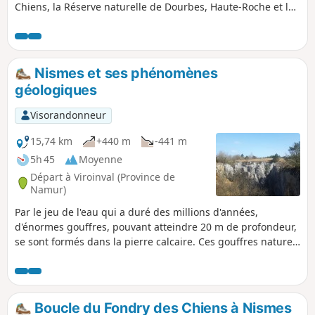
Chiens, la Réserve naturelle de Dourbes, Haute-Roche et les
ruines de son château médiéval, le site protohistorique des
Walleux sont autant d'éléments positifs pour une balade qui
permet de découvrir, agréablement, la région traversée par
le Viroin et le Chemin de Fer à Vapeur des 3 Vallées
Nismes et ses phénomènes
(Mariembourg - Treignes) en saison.Si la rando proposée
géologiques
contourne la faille du Fondry des Chiens, il est possible d'y
descendre, d'en contempler la splendeur depuis le bas et
Visorandonneur
de remonter en face sans trop de difficulté.N'hésitez pas
non plus à aller découvrir les autres beaux villages de la
15,74 km
+440 m
-441 m
vallée du Viroin.
5h 45
Moyenne
Départ à Viroinval (Province de
Namur)
Par le jeu de l'eau qui a duré des millions d'années,
d'énormes gouffres, pouvant atteindre 20 m de profondeur,
se sont formés dans la pierre calcaire. Ces gouffres naturels
sont appelés «Fondrys». En Belgique, on en trouve
uniquement dans la région du Viroin. Découvrez les
curiosités géologiques et points de vues. Parcourez de
superbes paysages alliant roches, rivières et pelouses
Boucle du Fondry des Chiens à Nismes