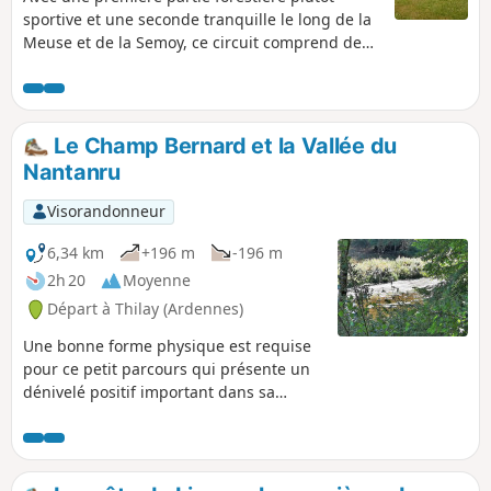
sportive et une seconde tranquille le long de la
Meuse et de la Semoy, ce circuit comprend deux
objectifs principaux : - le site du Roc la Tour,
vaste massif de quartzite, - et celui de La Roche
à Sept Heures, situé au sommet d'éperons
rocheux surplombant la Meuse. Le point de vue
Le Champ Bernard et la Vallée du
de ce site offre un panorama très pittoresque
Nantanru
sur le méandre, considéré comme le plus
spectaculaire de France, dans la portion
Visorandonneur
convexe duquel s'est construit Monthermé.
6,34 km
+196 m
-196 m
2h 20
Moyenne
Départ à Thilay (Ardennes)
Une bonne forme physique est requise
pour ce petit parcours qui présente un
dénivelé positif important dans sa
première partie. La descente le long du
Ruisseau du Nantanru est très jolie et
ne présente pas de difficulté, le retour
par la Transsemoisienne, ancienne voie