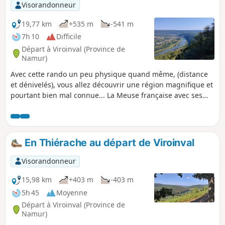
Visorandonneur
19,77 km
+535 m
-541 m
7h 10
Difficile
Départ à Viroinval (Province de
Namur)
Avec cette rando un peu physique quand même, (distance
et dénivelés), vous allez découvrir une région magnifique et
pourtant bien mal connue... La Meuse française avec ses
paysages où la pierre, torturée par l'eau mais aussi par
l'Homme, émerge ça et là de la forêt ardennaise pour vous
offrir des points de vue sublimes...
En Thiérache au départ de Viroinval
Visorandonneur
15,98 km
+403 m
-403 m
5h 45
Moyenne
Départ à Viroinval (Province de
Namur)