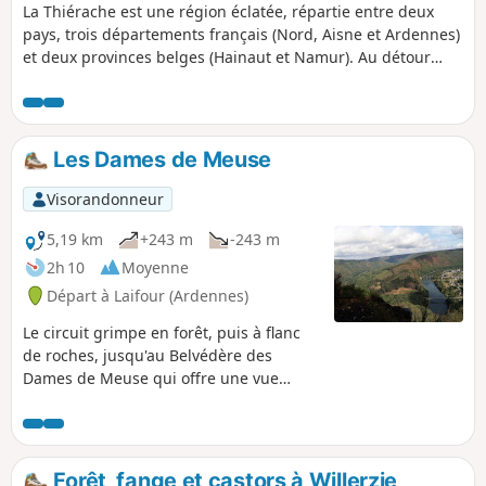
La Thiérache est une région éclatée, répartie entre deux
pays, trois départements français (Nord, Aisne et Ardennes)
et deux provinces belges (Hainaut et Namur). Au détour
d'un parcours en forêt, découvrez la partie namuroise de la
Thiérache avec le Ry d'Alyse faisant frontière avec la France,
les vestiges des ardoisières à présent abandonnées mais
également l'emplacement du Centre de l'Europe à l'époque
Les Dames de Meuse
où nous n'étions que 15 et que le Royaume-Uni en faisait
encore partie.
Visorandonneur
5,19 km
+243 m
-243 m
2h 10
Moyenne
Départ à Laifour (Ardennes)
Le circuit grimpe en forêt, puis à flanc
de roches, jusqu'au Belvédère des
Dames de Meuse qui offre une vue
imprenable sur la vallée.
Forêt, fange et castors à Willerzie