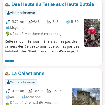
de vues magnifiques sur Monthermé et
Des Hauts du Terne aux Hauts Buttés
la vallée de la Meuse.
Visorandonneur
15,72 km
+348 m
-348 m
5h 30
Moyenne
Départ à Monthermé (Ardennes)
Cette randonnée vous mènera sur les pas des
carriers des Cerceaux ainsi que sur les pas des
habitants des "Hauts" vivant jadis d'élevage, de
culture et de l'exploitation de la forêt. Vous
pourrez flâner sur ces chemins variés, foulés
peut-être autrefois par des pèlerins de Saint-
Antoine des Hauts Buttés. Vous profiterez, au
La Calestienne
retour, d'une descente sans difficulté le long du
ruisseau de la Pilette.
Visorandonneur
10,90 km
+345 m
-358 m
4h 05
Moyenne
Départ à Viroinval (Province de