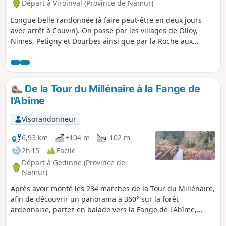
Départ à Viroinval (Province de Namur)
s'empêcher d'en découvrir les innombrables travaux et
dégâts forestiers.
Longue belle randonnée (à faire peut-être en deux jours
avec arrêt à Couvin). On passe par les villages de Olloy,
Nimes, Petigny et Dourbes ainsi que par la Roche aux
Faucons, la Fondry des Aigles et la Roche à Lomme.
De la Tour du Millénaire à la Fange de
l'Abîme
Visorandonneur
6,93 km
+104 m
-102 m
2h 15
Facile
Départ à Gedinne (Province de
Namur)
Après avoir monté les 234 marches de la Tour du Millénaire,
afin de découvrir un panorama à 360° sur la forêt
ardennaise, partez en balade vers la Fange de l'Abîme,
réserve naturelle domaniale, en terminant par la Ferme