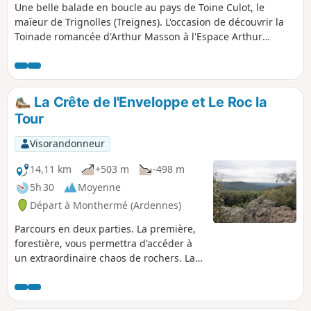
Une belle balade en boucle au pays de Toine Culot, le
particulièrement les quelques espèces d'orchidées sur la
maïeur de Trignolles (Treignes). L'occasion de découvrir la
Montagne de la Carrière.
Toinade romancée d'Arthur Masson à l'Espace Arthur
Masson. Une randonnée internationale ... puisqu'elle fait
une incursion d'environ 400m en territoire français.
La Crête de l'Enveloppe et Le Roc la
Tour
Visorandonneur
14,11 km
+503 m
-498 m
5h 30
Moyenne
Départ à Monthermé (Ardennes)
Parcours en deux parties. La première,
forestière, vous permettra d'accéder à
un extraordinaire chaos de rochers. La
seconde vous fera cheminer dans une
forêt de résineux puis vous offrira une
succession de panoramas et de points