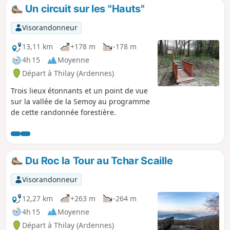
Un circuit sur les "Hauts"
Visorandonneur
13,11 km
+178 m
-178 m
4h 15
Moyenne
Départ à Thilay (Ardennes)
Trois lieux étonnants et un point de vue
sur la vallée de la Semoy au programme
de cette randonnée forestière.
Du Roc la Tour au Tchar Scaille
Visorandonneur
12,27 km
+263 m
-264 m
4h 15
Moyenne
Départ à Thilay (Ardennes)