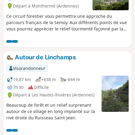
Départ à Monthermé (Ardennes)
Ce circuit forestier vous permettra une approche du
parcours français de la Semoy. Aux différents points de vue
vous pourrez apprécier le relief tourmenté façonné par la
rivière et ses nombreux affluents. Dans cette randonnée la
quasi totalité des villages semoysiens sont approchés. Ce
circuit fusionne deux autres circuits que j'ai décrits au
départ de Thilay.
Autour de Linchamps
Visorandonneur
19,87 km
+638 m
-644 m
7h 30
Difficile
Départ à Les Hautes-Rivières (Ardennes)
Beaucoup de forêt et un relief surprenant
autour de ce village en long implanté sur la
rive droite du Ruisseau Saint-Jean.