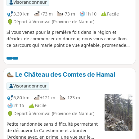
Visorandonneur
3,39 km
+73 m
-73 m
1h 10
Facile
Départ à Viroinval (Province de Namur)
Si vous venez pour la première fois dans la région et
décidez de commencer en douceur, nous vous conseillons
ce parcours qui marie point de vue agréable, promenade
en forêt et découverte de la Calestienne.
Le Château des Comtes de Hamal
Visorandonneur
6,80 km
+121 m
-123 m
2h 15
Facile
Départ à Viroinval (Province de Namur)
Petite randonnée sans difficulté permettant
de découvrir la Calestienne et aborder
l'Ardenne avec, en prime, une vue sur le