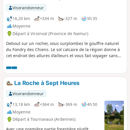
calcaires où apparaissent, au printemps, de nombreuses
orchidées.
Visorandonneur
16,20 km
+334 m
-327 m
5h 35
Moyenne
Départ à Viroinval (Province de Namur)
Debout sur un rocher, vous surplombez le gouffre naturel
du Fondry des Chiens. Le sol calcaire de la région donne à
cet endroit des allures d’ailleurs et vous fait voyager sans
quitter le pays. Qui a dit qu’il fallait partir loin pour être
dépaysé ?
La Roche à Sept Heures
Visorandonneur
13,18 km
+364 m
-369 m
4h 50
Moyenne
Départ à Tournavaux (Ardennes)
Avec une première partie forestière plutôt