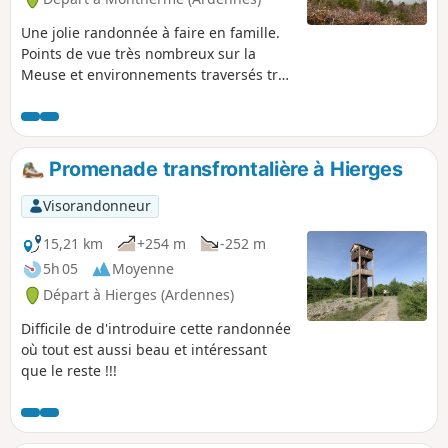
Une jolie randonnée à faire en famille.
Points de vue très nombreux sur la
Meuse et environnements traversés très
variés.Le début du printemps convient
parfaitement pour avoir une vue plus
dégagée sur la boucle de Monthermé.
Nous nous sommes inspirés du topo-
Promenade transfrontalière à Hierges
guide "Les Ardennes à pieds" pour cette
randonnée.
Visorandonneur
15,21 km
+254 m
-252 m
5h 05
Moyenne
Départ à Hierges (Ardennes)
Difficile de d'introduire cette randonnée
où tout est aussi beau et intéressant
que le reste !!!