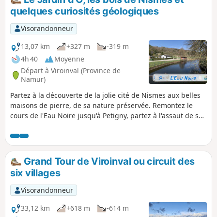
quelques curiosités géologiques
Visorandonneur
13,07 km
+327 m
-319 m
4h 40
Moyenne
Départ à Viroinval (Province de
Namur)
Partez à la découverte de la jolie cité de Nismes aux belles
maisons de pierre, de sa nature préservée. Remontez le
cours de l'Eau Noire jusqu'à Petigny, partez à l'assaut de ses
collines boisées et découvrez, par des sentiers moins
fréquentés, le Fondry des Chiens et terminez la randonnée
par la découverte du Jardin d'O.
Grand Tour de Viroinval ou circuit des
six villages
Visorandonneur
33,12 km
+618 m
-614 m