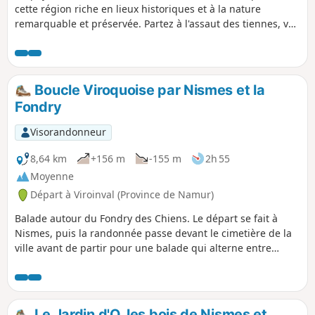
cette région riche en lieux historiques et à la nature
remarquable et préservée. Partez à l'assaut des tiennes, vos
efforts seront récompensés par de somptueux paysages et
vous tomberez sous le charme des beaux village de
Dourbes et de Nismes. L'Eau Blanche tire son nom des
boues crayeuses qu'elle charrie, l'Eau Noire vient
Boucle Viroquoise par Nismes et la
directement des bois et est donc limpide. Les deux cours
Fondry
d'eau se rejoignent et forment le Viroin.
Visorandonneur
8,64 km
+156 m
-155 m
2h 55
Moyenne
Départ à Viroinval (Province de Namur)
Balade autour du Fondry des Chiens. Le départ se fait à
Nismes, puis la randonnée passe devant le cimetière de la
ville avant de partir pour une balade qui alterne entre
sections boisées et d'autres plus à découvert. La randonnée
passe vers la Roche aux Faucons.
Le Jardin d'O, les bois de Nismes et