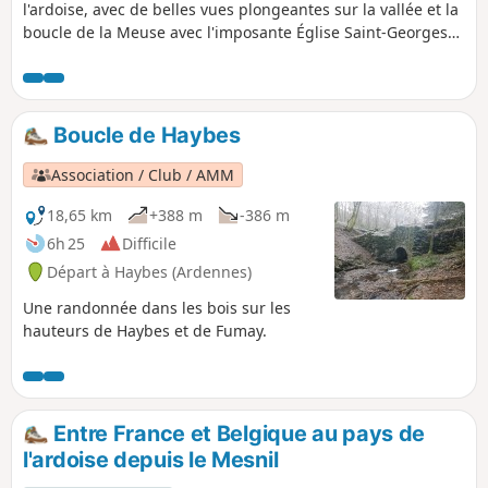
l'ardoise, avec de belles vues plongeantes sur la vallée et la
boucle de la Meuse avec l'imposante Église Saint-Georges
dont la pierre de l'édifice est resplendissante par temps
ensoleillé. Passage par la zone de décollage des parapentes
et du lieu de descente du Fantasticable où vous pouvez
admirer les plus courageux. Fin de la balade par l'ancienne
Boucle de Haybes
ardoisière de Saint-Joseph.
Association / Club / AMM
18,65 km
+388 m
-386 m
6h 25
Difficile
Départ à Haybes (Ardennes)
Une randonnée dans les bois sur les
hauteurs de Haybes et de Fumay.
Entre France et Belgique au pays de
l'ardoise depuis le Mesnil