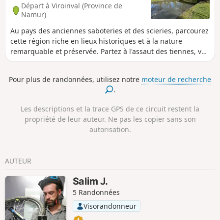
Départ à Viroinval (Province de
Namur)
Au pays des anciennes saboteries et des scieries, parcourez
cette région riche en lieux historiques et à la nature
remarquable et préservée. Partez à l'assaut des tiennes, vos
efforts seront récompensés par de somptueux paysages et
vous tomberez sous le charme des beaux village de
Pour plus de randonnées, utilisez notre
moteur de recherche
Dourbes et de Nismes. L'Eau Blanche tire son nom des
.
boues crayeuses qu'elle charrie, l'Eau Noire vient
directement des bois et est donc limpide. Les deux cours
Les descriptions et la trace GPS de ce circuit restent la
d'eau se rejoignent et forment le Viroin.
propriété de leur auteur. Ne pas les copier sans son
autorisation.
AUTEUR
Salim J.
5 Randonnées
Visorandonneur