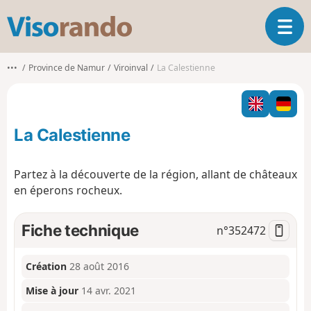
V
O
i
u
s
v
o
•••
Province de Namur
Viroinval
La Calestienne
r
r
i
a
r
n
l
d
La Calestienne
a
o
n
a
Partez à la découverte de la région, allant de châteaux
v
en éperons rocheux.
i
g
a
Fiche technique
n°
352472
t
i
o
Création
28 août 2016
n
Mise à jour
14 avr. 2021