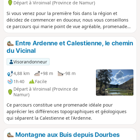
Départ à Viroinval (Province de Namur)
Si vous venez pour la première fois dans la région et
décidez de commencer en douceur, nous vous conseillons
ce parcours qui marie point de vue agréable, promenade
en forêt et découverte de la Calestienne.
Entre Ardenne et Calestienne, le chemin
du Vicinal
Visorandonneur
4,88 km
+98 m
-98 m
1h 40
Facile
Départ à Viroinval (Province de
Namur)
Ce parcours constitue une promenade idéale pour
apprécier les différences topographiques et géologiques
qui séparent la Calestienne et l'Ardenne.
Montagne aux Buis depuis Dourbes