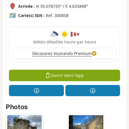
Arrivée :
N 50.078735° / E 4.635898°
Carte(s) IGN :
Ref. 3008SB
Météo détaillée heure par heure
Découvrez Visorando Premium
Ouvrir dans l'app
Photos