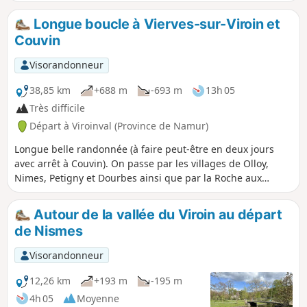
Longue boucle à Vierves-sur-Viroin et
Couvin
Visorandonneur
38,85 km
+688 m
-693 m
13h 05
Très difficile
Départ à Viroinval (Province de Namur)
Longue belle randonnée (à faire peut-être en deux jours
avec arrêt à Couvin). On passe par les villages de Olloy,
Nimes, Petigny et Dourbes ainsi que par la Roche aux
Faucons, la Fondry des Aigles et la Roche à Lomme.
Autour de la vallée du Viroin au départ
de Nismes
Visorandonneur
12,26 km
+193 m
-195 m
4h 05
Moyenne