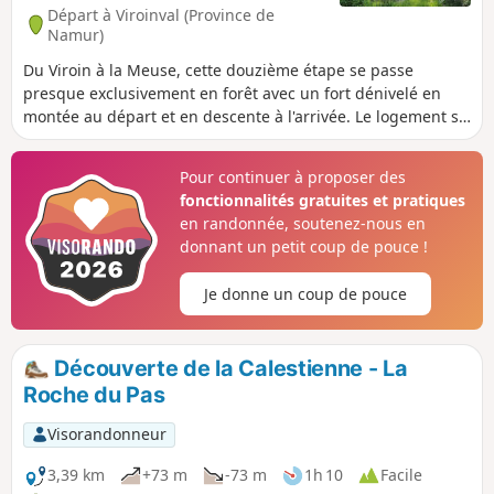
Départ à Viroinval (Province de
Namur)
Du Viroin à la Meuse, cette douzième étape se passe
presque exclusivement en forêt avec un fort dénivelé en
montée au départ et en descente à l'arrivée. Le logement se
fait dans la ville de Fumay en France.
Pour continuer à proposer des
fonctionnalités gratuites et pratiques
en randonnée, soutenez-nous en
donnant un petit coup de pouce !
Je donne un coup de pouce
Découverte de la Calestienne - La
Roche du Pas
Visorandonneur
3,39 km
+73 m
-73 m
1h 10
Facile