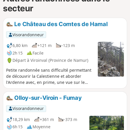
secteur
Le Château des Comtes de Hamal
Visorandonneur
6,80 km
+121 m
-123 m
2h 15
Facile
Départ à Viroinval (Province de Namur)
Petite randonnée sans difficulté permettant
de découvrir la Calestienne et aborder
l'Ardenne avec, en prime, une vue sur le
splendide Château des Comtes de Hamal à
Vierves.
Olloy-sur-Viroin - Fumay
Visorandonneur
18,29 km
+361 m
-373 m
6h 15
Moyenne