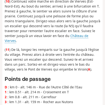
(
10
) Continuez votre marche en direction de Vierves (Est-
Nord-Est). Au bout du sentier, arrivez à une bifurcation en T.
Prenez à gauche, le sentier va alors suivre la clôture d'une
prairie. Continuez jusqu'à une pelouse de forme plus ou
moins triangulaire. Dirigez-vous alors vers la gauche jusqu'à
un escalier qui descend vers la route (la N5) qu'il faudra
traverser pour remonter l'autre escalier en face. Suivez le
sentier jusqu'à un vieux lavoir en face du
Château de
Vierves
.
(
11
) De là, longez les remparts sur la gauche jusqu'à l'église
du village. Prenez alors à droite vers l'entrée du château.
Vous verrez un escalier qui descend. Suivez-le et arrivez
dans un parc. Sortez-en et dirigez-vous vers le bas du
village, vers le Pont de Vierves qui enjambe le Viroin(
A
).
Points de passage
D
: km 0 - alt. 146 m - Rue de l'Autre Côté de l'Eau
1
: km 0.51 - alt. 214 m - Croisement en T
2
: km 0.8 - alt. 211 m - Carrefour
3
: km 1.31 - alt. 159 m - Rocher aux Nutons