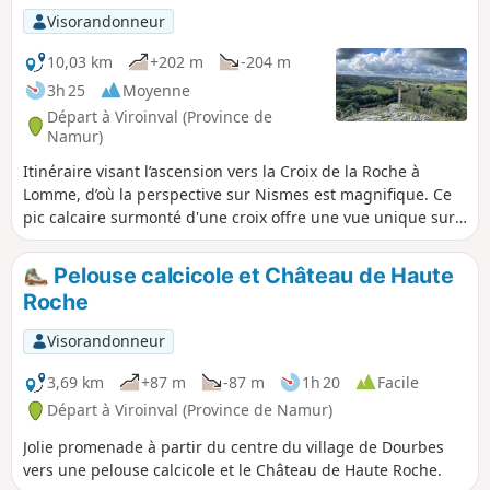
Visorandonneur
10,03 km
+202 m
-204 m
3h 25
Moyenne
Départ à Viroinval (Province de
Namur)
Itinéraire visant l’ascension vers la Croix de la Roche à
Lomme, d’où la perspective sur Nismes est magnifique. Ce
pic calcaire surmonté d'une croix offre une vue unique sur
la vallée du Viroin. La Roche à Lomme est connue au-delà
des frontières pour sa grande valeur biologique. Le versant
Pelouse calcicole et Château de Haute
rocheux situé au Sud-Est couvert d'une flore aux teintes
Roche
méditerranéennes, rehaussée par la présence abondante
de buis.
Visorandonneur
3,69 km
+87 m
-87 m
1h 20
Facile
Départ à Viroinval (Province de Namur)
Jolie promenade à partir du centre du village de Dourbes
vers une pelouse calcicole et le Château de Haute Roche.