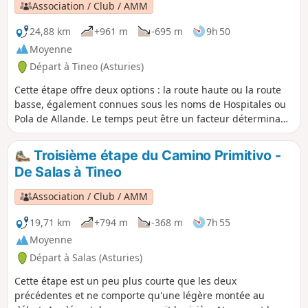
Association / Club / AMM
24,88 km
+961 m
-695 m
9h 50
Moyenne
Départ à Tineo (Asturies)
Cette étape offre deux options : la route haute ou la route
basse, également connues sous les noms de Hospitales ou
Pola de Allande. Le temps peut être un facteur déterminant,
car la route la plus haute est assez exposée. En revanche, la
route la plus basse est plus longue (17,9 km contre 15 km).
Troisième étape du Camino Primitivo -
On recommande la route des Hospitales, car elle semble
De Salas à Tineo
plus authentique et comporte moins de bitume.
Association / Club / AMM
19,71 km
+794 m
-368 m
7h 55
Moyenne
Départ à Salas (Asturies)
Cette étape est un peu plus courte que les deux
précédentes et ne comporte qu'une légère montée au