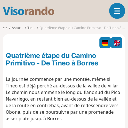
V
O
i
u
s
v
o
•••
Asturies
Tineo
Quatrième étape du Camino Primitivo - De Tineo à Borres
r
r
i
a
r
n
l
d
Quatrième étape du Camino
a
o
n
Primitivo - De Tineo à Borres
a
v
La journée commence par une montée, même si
i
Tineo est déjà perché au-dessus de la vallée de Villar.
g
a
Le chemin nous emmène le long du flanc sud du Pico
t
Navariego, en restant bien au-dessus de la vallée et
i
de la route en contrebas, avant de redescendre vers
o
Obona, puis de se poursuivre par une promenade
n
assez plate jusqu'à Borres.