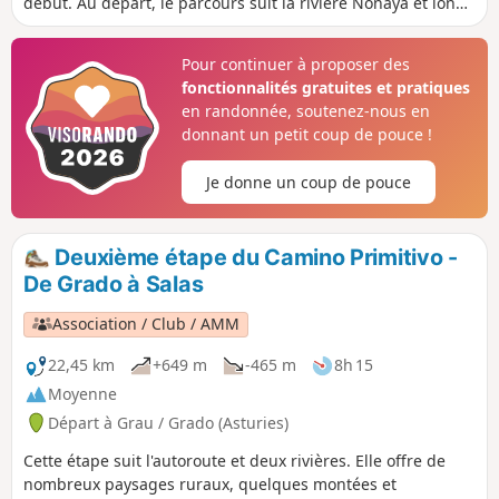
début. Au départ, le parcours suit la rivière Nonaya et longe
la Sierra de Bodenaya. Après avoir traversé la rivière
Casandrasín, notre chemin nous emmène le long de la
Pour continuer à proposer des
vallée avec la Sierra de Tineo sur notre droite. Il y a
fonctionnalités gratuites et pratiques
beaucoup à voir et quelques villages à explorer, espérons
en randonnée, soutenez-nous en
juste qu'il ne pleuve pas.
donnant un petit coup de pouce !
Je donne un coup de pouce
Deuxième étape du Camino Primitivo -
De Grado à Salas
Association / Club / AMM
22,45 km
+649 m
-465 m
8h 15
Moyenne
Départ à Grau / Grado (Asturies)
Cette étape suit l'autoroute et deux rivières. Elle offre de
nombreux paysages ruraux, quelques montées et