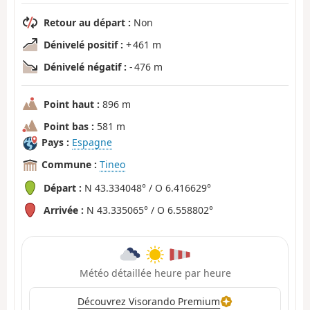
Retour au départ :
Non
Dénivelé positif :
+ 461 m
Dénivelé négatif :
- 476 m
Point haut :
896 m
Point bas :
581 m
Pays :
Espagne
Commune :
Tineo
Départ :
N 43.334048° / O 6.416629°
Arrivée :
N 43.335065° / O 6.558802°
Météo détaillée heure par heure
Découvrez Visorando Premium