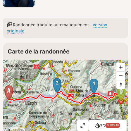
Randonnée traduite automatiquement -
Version
originale
Carte de la randonnée
2
1
3D
NOUVEAU
A
Attributions