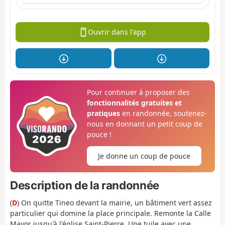
Ouvrir dans l'app
Pour continuer à proposer des
fonctionnalités gratuites et
pratiques
en randonnée, soutenez-
nous en donnant un petit coup de
pouce !
Je donne un coup de pouce
Description de la randonnée
(
D
) On quitte Tineo devant la mairie, un bâtiment vert assez
particulier qui domine la place principale. Remonte la Calle
Mayor jusqu'à l'église Saint-Pierre. Une tuile avec une