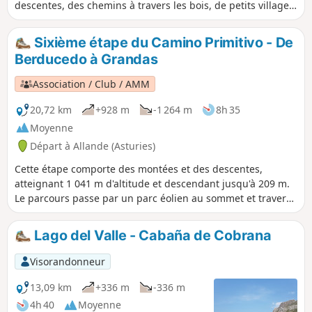
descentes, des chemins à travers les bois, de petits villages,
d'anciens monastères et de nombreux hórreos.
Sixième étape du Camino Primitivo - De
Berducedo à Grandas
Association / Club / AMM
20,72 km
+928 m
-1 264 m
8h 35
Moyenne
Départ à Allande (Asturies)
Cette étape comporte des montées et des descentes,
atteignant 1 041 m d'altitude et descendant jusqu'à 209 m.
Le parcours passe par un parc éolien au sommet et traverse
le barrage qui retient les eaux du réservoir de Salime. Des
vues spectaculaires et des paysages variés font de cette
Lago del Valle - Cabaña de Cobrana
étape un moment inoubliable.
Visorandonneur
13,09 km
+336 m
-336 m
4h 40
Moyenne