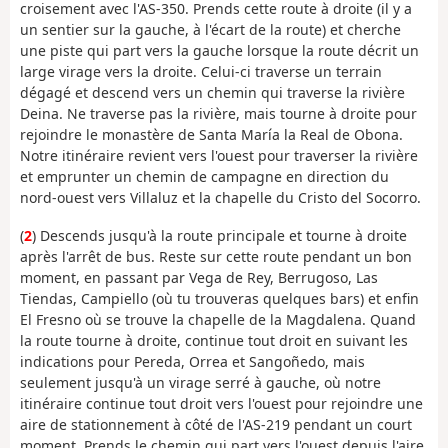
croisement avec l'AS-350. Prends cette route à droite (il y a
un sentier sur la gauche, à l'écart de la route) et cherche
une piste qui part vers la gauche lorsque la route décrit un
large virage vers la droite. Celui-ci traverse un terrain
dégagé et descend vers un chemin qui traverse la rivière
Deina. Ne traverse pas la rivière, mais tourne à droite pour
rejoindre le monastère de Santa María la Real de Obona.
Notre itinéraire revient vers l'ouest pour traverser la rivière
et emprunter un chemin de campagne en direction du
nord-ouest vers Villaluz et la chapelle du Cristo del Socorro.
(
2
) Descends jusqu'à la route principale et tourne à droite
après l'arrêt de bus. Reste sur cette route pendant un bon
moment, en passant par Vega de Rey, Berrugoso, Las
Tiendas, Campiello (où tu trouveras quelques bars) et enfin
El Fresno où se trouve la chapelle de la Magdalena. Quand
la route tourne à droite, continue tout droit en suivant les
indications pour Pereda, Orrea et Sangoñedo, mais
seulement jusqu'à un virage serré à gauche, où notre
itinéraire continue tout droit vers l'ouest pour rejoindre une
aire de stationnement à côté de l'AS-219 pendant un court
moment. Prends le chemin qui part vers l'ouest depuis l'aire