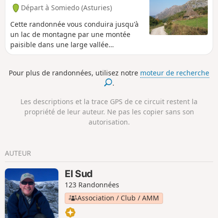
Départ à Somiedo (Asturies)
Cette randonnée vous conduira jusqu'à
un lac de montagne par une montée
paisible dans une large vallée
verdoyante consacrée à l'élevage. Des
cabanes au toit de chaume s'égrainent
Pour plus de randonnées, utilisez notre
moteur de recherche
dans les prairies tout le long de la
.
randonnée, jusque dans le cirque qui
accueille le lac.
Les descriptions et la trace GPS de ce circuit restent la
propriété de leur auteur. Ne pas les copier sans son
autorisation.
AUTEUR
El Sud
123 Randonnées
Association / Club / AMM