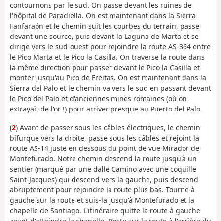
contournons par le sud. On passe devant les ruines de
l'hôpital de Paradiella. On est maintenant dans la Sierra
Fanfaraón et le chemin suit les courbes du terrain, passe
devant une source, puis devant la Laguna de Marta et se
dirige vers le sud-ouest pour rejoindre la route AS-364 entre
le Pico Marta et le Pico la Casilla. On traverse la route dans
la même direction pour passer devant le Pico la Casilla et
monter jusqu'au Pico de Freitas. On est maintenant dans la
Sierra del Palo et le chemin va vers le sud en passant devant
le Pico del Palo et d'anciennes mines romaines (où on
extrayait de l'or !) pour arriver presque au Puerto del Palo.
(
2
) Avant de passer sous les câbles électriques, le chemin
bifurque vers la droite, passe sous les câbles et rejoint la
route AS-14 juste en dessous du point de vue Mirador de
Montefurado. Notre chemin descend la route jusqu'à un
sentier (marqué par une dalle Camino avec une coquille
Saint-Jacques) qui descend vers la gauche, puis descend
abruptement pour rejoindre la route plus bas. Tourne à
gauche sur la route et suis-la jusqu'à Montefurado et la
chapelle de Santiago. L'itinéraire quitte la route à gauche
avant d'atteindre la chapelle. Reste sur la route à l'arrière du