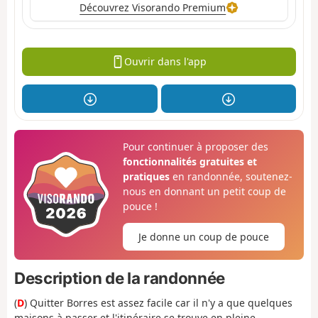
Découvrez Visorando Premium
Ouvrir dans l'app
Pour continuer à proposer des
fonctionnalités gratuites et
pratiques
en randonnée, soutenez-
nous en donnant un petit coup de
pouce !
Je donne un coup de pouce
Description de la randonnée
(
D
) Quitter Borres est assez facile car il n'y a que quelques
maisons à passer et l'itinéraire se trouve en pleine