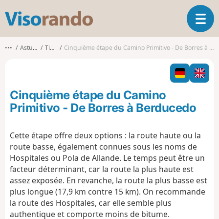
V
O
i
u
s
v
o
•••
Asturies
Tineo
Cinquième étape du Camino Primitivo - De Borres à Berducedo
r
r
i
a
r
n
l
d
Cinquième étape du Camino
a
o
n
Primitivo - De Borres à Berducedo
a
v
Cette étape offre deux options : la route haute ou la
i
route basse, également connues sous les noms de
g
a
Hospitales ou Pola de Allande. Le temps peut être un
t
facteur déterminant, car la route la plus haute est
i
assez exposée. En revanche, la route la plus basse est
o
plus longue (17,9 km contre 15 km). On recommande
n
la route des Hospitales, car elle semble plus
authentique et comporte moins de bitume.