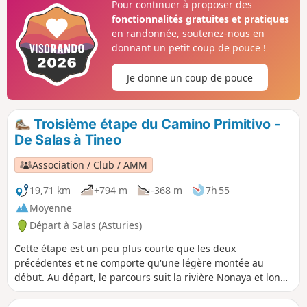
Pour continuer à proposer des
étape un moment inoubliable.
fonctionnalités gratuites et pratiques
en randonnée, soutenez-nous en
donnant un petit coup de pouce !
Je donne un coup de pouce
Troisième étape du Camino Primitivo -
De Salas à Tineo
Association / Club / AMM
19,71 km
+794 m
-368 m
7h 55
Moyenne
Départ à Salas (Asturies)
Cette étape est un peu plus courte que les deux
précédentes et ne comporte qu'une légère montée au
début. Au départ, le parcours suit la rivière Nonaya et longe
la Sierra de Bodenaya. Après avoir traversé la rivière
Casandrasín, notre chemin nous emmène le long de la