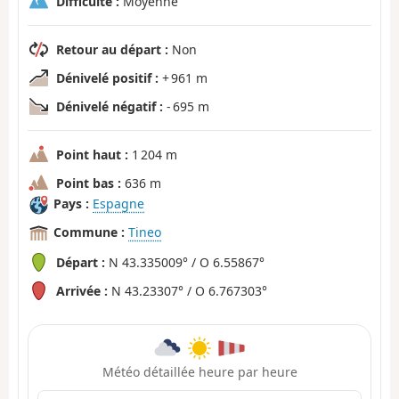
Difficulté :
Moyenne
Retour au départ :
Non
Dénivelé positif :
+ 961 m
Dénivelé négatif :
- 695 m
Point haut :
1 204 m
Point bas :
636 m
Pays :
Espagne
Commune :
Tineo
Départ :
N 43.335009° / O 6.55867°
Arrivée :
N 43.23307° / O 6.767303°
Météo détaillée heure par heure