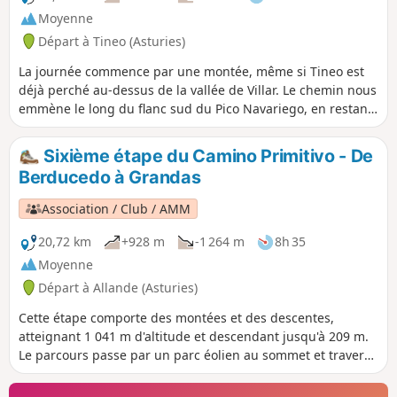
Moyenne
Départ à Tineo (Asturies)
La journée commence par une montée, même si Tineo est
déjà perché au-dessus de la vallée de Villar. Le chemin nous
emmène le long du flanc sud du Pico Navariego, en restant
bien au-dessus de la vallée et de la route en contrebas,
avant de redescendre vers Obona, puis de se poursuivre
Sixième étape du Camino Primitivo - De
par une promenade assez plate jusqu'à Borres.
Berducedo à Grandas
Association / Club / AMM
20,72 km
+928 m
-1 264 m
8h 35
Moyenne
Départ à Allande (Asturies)
Cette étape comporte des montées et des descentes,
atteignant 1 041 m d'altitude et descendant jusqu'à 209 m.
Le parcours passe par un parc éolien au sommet et traverse
le barrage qui retient les eaux du réservoir de Salime. Des
vues spectaculaires et des paysages variés font de cette