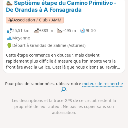
Septième étape du Camino Primitivo -
vallée avec la Sierra de Tineo sur notre droite. Il y a
De Grandas à A Fonsagrada
beaucoup à voir et quelques villages à explorer, espérons
juste qu'il ne pleuve pas.
Association / Club / AMM
25,51 km
+883 m
-495 m
9h 50
Moyenne
Départ à Grandas de Salime (Asturies)
Cette étape commence en douceur, mais devient
rapidement plus difficile à mesure que l'on monte vers la
frontière avec la Galice. C'est là que nous disons au revoir
aux Asturies et que nous commençons notre voyage à
travers la Galice vers Saint-Jacques-de-Compostelle. C'est
Pour plus de randonnées, utilisez notre
moteur de recherche
une longue journée, mais riche en rencontres intéressantes
.
avec des gens et des lieux tout au long du chemin. Le
changement de région est également perceptible dans le
Les descriptions et la trace GPS de ce circuit restent la
balisage et les villages traversés.
propriété de leur auteur. Ne pas les copier sans son
autorisation.