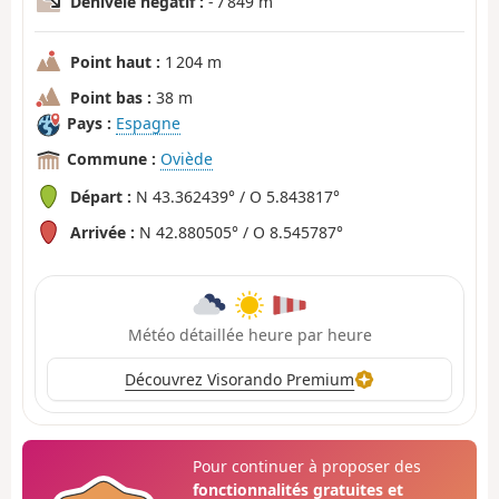
Dénivelé négatif :
- 7 849 m
Point haut :
1 204 m
Point bas :
38 m
Pays :
Espagne
Commune :
Oviède
Départ :
N 43.362439° / O 5.843817°
Arrivée :
N 42.880505° / O 8.545787°
Météo détaillée heure par heure
Découvrez Visorando Premium
Pour continuer à proposer des
fonctionnalités gratuites et