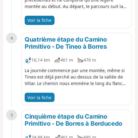
montée au début. Au départ, le parcours suit la
rivière Nonaya et longe la Sierra de Bodenaya.
Après avoir traversé la rivière Casandrasín, notre
Voir la fiche
chemin nous emmène le long de la vallée avec la
Sierra de Tineo sur notre droite. Il y a beaucoup à
4
voir et quelques villages à explorer, espérons
Quatrième étape du Camino
juste qu'il ne pleuve pas.
Primitivo - De Tineo à Borres
16,14 km
461 m
476 m
La journée commence par une montée, même si
Tineo est déjà perché au-dessus de la vallée de
Villar. Le chemin nous emmène le long du flanc
sud du Pico Navariego, en restant bien au-dessus
de la vallée et de la route en contrebas, avant de
Voir la fiche
redescendre vers Obona, puis de se poursuivre
par une promenade assez plate jusqu'à Borres.
5
Cinquième étape du Camino
Primitivo - De Borres à Berducedo
24,88 km
961 m
695 m