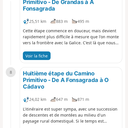
Primitivo - De Grandas à A
Fonsagrada
25,51 km
883 m
495 m
Cette étape commence en douceur, mais devient
rapidement plus difficile à mesure que l'on monte
vers la frontière avec la Galice. C'est là que nous
disons au revoir aux Asturies et que nous
commençons notre voyage à travers la Galice vers
Voir la fiche
Saint-Jacques-de-Compostelle. C'est une longue
journée, mais riche en rencontres intéressantes
8
avec des gens et des lieux tout au long du
Huitième étape du Camino
chemin. Le changement de région est également
Primitivo - De A Fonsagrada à O
perceptible dans le balisage et les villages
Cádavo
traversés.
24,02 km
647 m
871 m
L'itinéraire est super sympa, avec une succession
de descentes et de montées au milieu d'un
paysage rural domestiqué. Si le temps est
clément, cette étape est aussi agréable que les