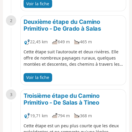
les bois, les prairies et les petits villages.
Voir la fiche
2
Deuxième étape du Camino
Primitivo - De Grado à Salas
22,45 km
649 m
465 m
Cette étape suit l'autoroute et deux rivières. Elle
offre de nombreux paysages ruraux, quelques
montées et descentes, des chemins à travers les
bois, de petits villages, d'anciens monastères et
de nombreux hórreos.
Voir la fiche
3
Troisième étape du Camino
Primitivo - De Salas à Tineo
19,71 km
794 m
368 m
Cette étape est un peu plus courte que les deux
précédentes et ne comporte qu'une légère