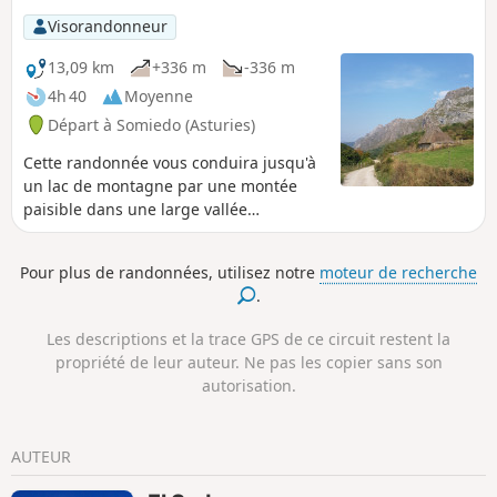
Visorandonneur
13,09 km
+336 m
-336 m
4h 40
Moyenne
Départ à Somiedo (Asturies)
Cette randonnée vous conduira jusqu'à
un lac de montagne par une montée
paisible dans une large vallée
verdoyante consacrée à l'élevage. Des
cabanes au toit de chaume s'égrainent
Pour plus de randonnées, utilisez notre
moteur de recherche
dans les prairies tout le long de la
.
randonnée, jusque dans le cirque qui
accueille le lac.
Les descriptions et la trace GPS de ce circuit restent la
propriété de leur auteur. Ne pas les copier sans son
autorisation.
AUTEUR