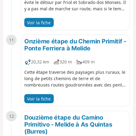
évite le détour par Friol et Sobrado dos Monxes. Il
y a pas mal de marche sur route, mais si le temps
est mauvais (humidité et froid), c'est
probablement une chance. Tu traverseras
Voir la fiche
plusieurs villages, ce qui te donnera plein
d'occasions de discuter avec les gens du coin.
11
Santiago se rapproche, ce qui veut probablement
Onzième étape du Chemin Primitif -
dire qu'il y aura plus de monde sur le chemin,
Ponte Ferriera à Melide
mais ça peut aussi être sympa et les discussions
en route rendront le voyage plus divertissant.
20,32 km
320 m
409 m
Cette étape traverse des paysages plus ruraux, le
long de petits chemins de terre et de
nombreuses routes goudronnées avec des pentes
fréquentes. En général, elle est assez modérée et
permet de visiter de petits villages, dont certains
Voir la fiche
disposent de restaurants. L'itinéraire se termine à
Melide, où on rejoint le Camino Francés.
12
Douzième étape du Camino
Primitivo - Melide à As Quintas
(Burres)