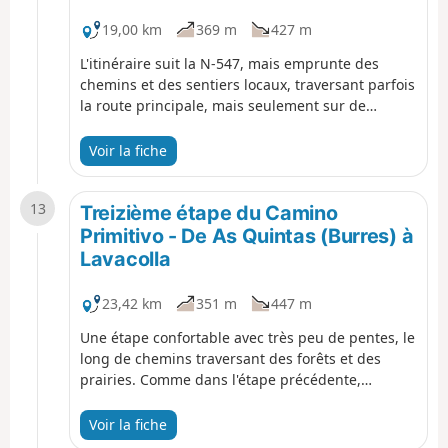
19,00 km
369 m
427 m
L'itinéraire suit la N-547, mais emprunte des
chemins et des sentiers locaux, traversant parfois
la route principale, mais seulement sur de
courtes distances goudronnées. Le parcours est
un peu vallonné, traversant la rivière Boente et la
Voir la fiche
magnifique vallée de la rivière Iso pour atteindre
Arzúa. Ensuite, c'est une marche assez agréable
13
de 5 km le long de chemins forestiers, à travers
Treizième étape du Camino
bois et prairies, pour atteindre l'auberge à As
Primitivo - De As Quintas (Burres) à
Quintas.
Lavacolla
23,42 km
351 m
447 m
Une étape confortable avec très peu de pentes, le
long de chemins traversant des forêts et des
prairies. Comme dans l'étape précédente,
l'itinéraire est parallèle à la route principale N-
547 et à l'autoroute A-54, bientôt achevée. Notre
Voir la fiche
itinéraire passe par O Pedrouzo et l'aéroport, ce