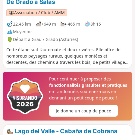
De Grado à Salas
Association / Club / AMM
22,45 km
+649 m
-465 m
8h 15
Moyenne
Départ à Grau / Grado (Asturies)
Cette étape suit l'autoroute et deux rivières. Elle offre de
nombreux paysages ruraux, quelques montées et
descentes, des chemins à travers les bois, de petits villages,
d'anciens monastères et de nombreux hórreos.
Pour continuer à proposer des
fonctionnalités gratuites et pratiques
en randonnée, soutenez-nous en
donnant un petit coup de pouce !
Je donne un coup de pouce
Lago del Valle - Cabaña de Cobrana