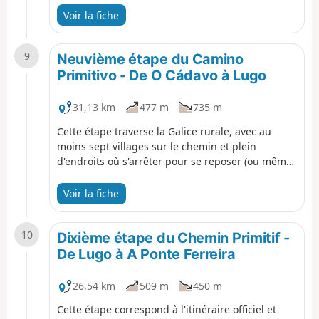
autres et beaucoup plus facile pour les pieds que
Voir la fiche
la précédente. C'est l'arrière-pays galicien
authentique, où tu seras chaleureusement
9
accueilli par les habitants tout au long du
Neuvième étape du Camino
parcours.
Primitivo - De O Cádavo à Lugo
31,13 km
477 m
735 m
Cette étape traverse la Galice rurale, avec au
moins sept villages sur le chemin et plein
d'endroits où s'arrêter pour se reposer (ou même
passer la nuit si tu veux diviser cette étape en
deux ou trois mini-étapes). Tu trouveras aussi
Voir la fiche
plein de chapelles, d'églises et de fontaines à
visiter. Notre itinéraire suit le chemin original
10
vers Vilabade, qui comprend une visite de l'église
Dixième étape du Chemin Primitif -
Santa María, connue sous le nom de « cathédrale
De Lugo à A Ponte Ferreira
de Castroverde ».
26,54 km
509 m
450 m
Cette étape correspond à l'itinéraire officiel et