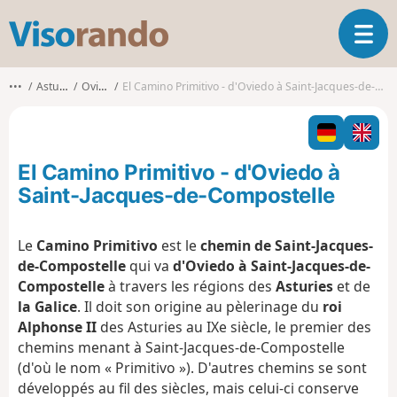
V
O
i
u
s
v
o
•••
Asturies
Oviède
El Camino Primitivo - d'Oviedo à Saint-Jacques-de-Compostelle
r
r
i
a
r
n
l
d
El Camino Primitivo - d'Oviedo à
a
o
n
Saint-Jacques-de-Compostelle
a
v
Le
Camino Primitivo
est le
chemin de Saint-Jacques-
i
de-Compostelle
qui va
d'Oviedo à Saint-Jacques-de-
g
a
Compostelle
à travers les régions des
Asturies
et de
t
la Galice
. Il doit son origine au pèlerinage du
roi
i
Alphonse II
des Asturies au IXe siècle, le premier des
o
chemins menant à Saint-Jacques-de-Compostelle
n
(d'où le nom « Primitivo »). D'autres chemins se sont
développés au fil des siècles, mais celui-ci conserve