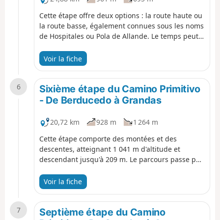
Cette étape offre deux options : la route haute ou
la route basse, également connues sous les noms
de Hospitales ou Pola de Allande. Le temps peut
être un facteur déterminant, car la route la plus
haute est assez exposée. En revanche, la route la
Voir la fiche
plus basse est plus longue (17,9 km contre 15
km). On recommande la route des Hospitales, car
6
elle semble plus authentique et comporte moins
Sixième étape du Camino Primitivo
de bitume.
- De Berducedo à Grandas
20,72 km
928 m
1 264 m
Cette étape comporte des montées et des
descentes, atteignant 1 041 m d'altitude et
descendant jusqu'à 209 m. Le parcours passe par
un parc éolien au sommet et traverse le barrage
qui retient les eaux du réservoir de Salime. Des
Voir la fiche
vues spectaculaires et des paysages variés font
de cette étape un moment inoubliable.
7
Septième étape du Camino