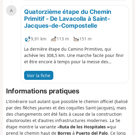
qui nous permet de réduire la distance à
A
parcourir lors de la prochaine étape pour assister
Quatorzième étape du Chemin
à la messe des pèlerins, célébrée tous les jours à
Primitif - De Lavacolla à Saint-
midi dans la cathédrale de Saint-Jacques-de-
Jacques-de-Compostelle
Compostelle.
9,91 km
113 m
151 m
La dernière étape du Camino Primitivo, qui
achève les 308,5 km. Une marche facile pour finir
et être encore à temps pour la messe des
pèlerins à midi. Le chemin passe par le Monte do
Gozo (Mont de la Joie) qui nous offre une belle
Voir la fiche
vue sur les trois flèches de la cathédrale de Saint-
Jacques-de-Compostelle. De là, il faut environ une
Informations pratiques
heure pour rejoindre la porte principale et
l'entrée de la cathédrale, qui marque la fin de ce
L'itinéraire suit autant que possible le chemin officiel (balisé
voyage. Cependant, il est recommandé de
par des flèches jaunes et des coquilles Saint-Jacques), mais
continuer quelques jours de plus jusqu'à
des changements ont été faits à cause de la construction
Finisterre, sur la côte atlantique.
d'autoroutes et d'autres infrastructures modernes. La 5e
étape montre la variante «
Ruta de los Hospitales »
qui
prend le chemin haut de
Borres
à
Puerto del Palo
. Ce long