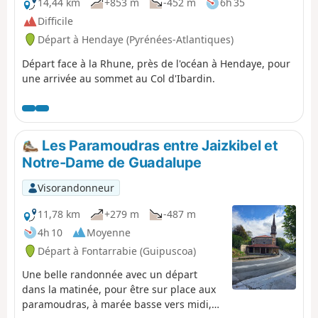
14,44 km
+853 m
-452 m
6h 35
Difficile
Départ à Hendaye (Pyrénées-Atlantiques)
Départ face à la Rhune, près de l'océan à Hendaye, pour
une arrivée au sommet au Col d'Ibardin.
Les Paramoudras entre Jaizkibel et
Notre-Dame de Guadalupe
Visorandonneur
11,78 km
+279 m
-487 m
4h 10
Moyenne
Départ à Fontarrabie (Guipuscoa)
Une belle randonnée avec un départ
dans la matinée, pour être sur place aux
paramoudras, à marée basse vers midi,