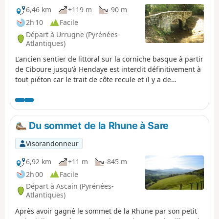
6,46 km
+119 m
-90 m
2h 10
Facile
Départ à Urrugne (Pyrénées-
Atlantiques)
L'ancien sentier de littoral sur la corniche basque à partir
de Ciboure jusqu'à Hendaye est interdit définitivement à
tout piéton car le trait de côte recule et il y a de
nombreux effondrements de la corniche.Un nouveau
sentier, plus à l'intérieur des terres est proposé par le
Département des Pyrénées-Atlantiques de façon
provisoire. C'est cet itinéraire qui est décrit ici. (!)
Du sommet de la Rhune à Sare
Remarque d'un utilisateur du 30août 2025 >Bonjour,
l'accès à cet itinéraire est désormais interdit entre
Visorandonneur
SOCOA point (1) et la maison de la corniche point (8) par
arrêté préfectoral. En conséquence pouvez vous mettre
6,92 km
+11 m
-845 m
en observation cette restriction car j'ai renseigné et
2h 00
Facile
dissuadé des randonneurs qui >s'aventuraient sur cette
Départ à Ascain (Pyrénées-
portion.>NOTA le commentaire du 25 juillet 2025 fait
Atlantiques)
l'objet de cette proposition mais les panneaux n'étaient
Après avoir gagné le sommet de la Rhune par son petit
pas encore positionnés.FFRando64. GR®8 littoralpdf