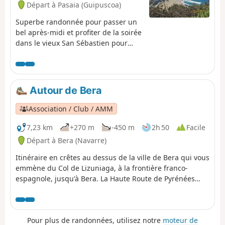
Départ à Pasaia (Guipuscoa)
Superbe randonnée pour passer un
bel après-midi et profiter de la soirée
dans le vieux San Sébastien pour
déguster tapas et pintxos.
Autour de Bera
Association / Club / AMM
7,23 km
+270 m
-450 m
2h 50
Facile
Départ à Bera (Navarre)
Itinéraire en crêtes au dessus de la ville de Bera qui vous
emmène du Col de Lizuniaga, à la frontière franco-
espagnole, jusqu'à Bera. La Haute Route de Pyrénées
n'est pas encore très haute à cet endroit.
Pour plus de randonnées, utilisez notre
moteur de