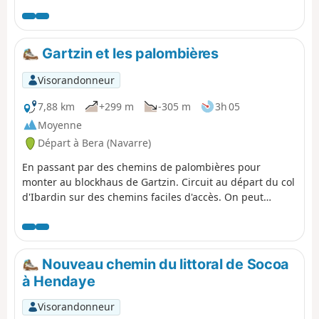
et profiter pleinement du site au moment
du pique-nique avant le retour en début
d'après-midi. Ce sens a été choisi pour
diminuer le dénivelé, par contre certaines
Gartzin et les palombières
parties du parcours peuvent être raides
et nécessiter un certain effort physique.
Visorandonneur
Les sentiers peuvent également être
étroits et accidentés par endroits, ce qui
7,88 km
+299 m
-305 m
3h 05
demande une attention particulière lors
Moyenne
de la marche. Il est donc recommandé
Départ à Bera (Navarre)
d’avoir une bonne condition physique et
une expérience minimale en randonnée.
En passant par des chemins de palombières pour
Attention : ce tracé n'est pas une boucle,
monter au blockhaus de Gartzin. Circuit au départ du col
prévoir deux véhicules.
d'Ibardin sur des chemins faciles d'accès. On peut
raccourcir le circuit au passage près des palombières
Nouveau chemin du littoral de Socoa
à Hendaye
Visorandonneur