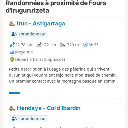
Randonnées à proximité de Fours
cascade est magnifique pour ceux qui
arriveront à s'approcher.
d'Irugurutzeta
Irun - Astigarraga
Visorandonneur
22,78 km
+721 m
-720 m
8h 35
Moyenne
Départ à Irun (Guipuscoa)
Petite description à l'usage des pèlerins qui arrivent
d'Irun et qui voudraient rejoindre mon tracé de chemin.
Un premier contact avec la montagne basque en somme.
Vous pourrez profiter des cidreries (sargardotegia),
restaurants typiques où on y boit à volonté (voir à satiété
!) le cidre basque. Première étape du Camino Vasco del
Interior.
Hendaye - Col d'Ibardin
Visorandonneur