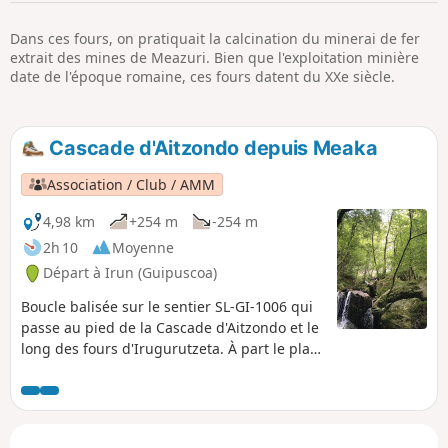
p
Dans ces fours, on pratiquait la calcination du minerai de fer
extrait des mines de Meazuri. Bien que l'exploitation minière
date de l'époque romaine, ces fours datent du XXe siècle.
Cascade d'Aitzondo depuis Meaka
Association / Club / AMM
4,98 km
+254 m
-254 m
2h 10
Moyenne
Départ à Irun (Guipuscoa)
Boucle balisée sur le sentier SL-GI-1006 qui
passe au pied de la Cascade d'Aitzondo et le
long des fours d'Irugurutzeta. À part le plan
incliné du départ et l'escalier à suivre, le
reste de la randonnée est une agréable
balade ombragée en grande partie et sans
difficulté majeure. Le spectacle de la grande