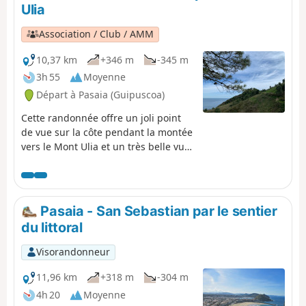
Ulia
Association / Club / AMM
10,37 km
+346 m
-345 m
3h 55
Moyenne
Départ à Pasaia (Guipuscoa)
Cette randonnée offre un joli point
de vue sur la côte pendant la montée
vers le Mont Ulia et un très belle vue
sur la baie de Saint Sébastien
pendant la descente vers la ville.
L'aller se fait avec une traversée en
bateau et le retour se fait en bus.
Pasaia - San Sebastian par le sentier
du littoral
Visorandonneur
11,96 km
+318 m
-304 m
4h 20
Moyenne