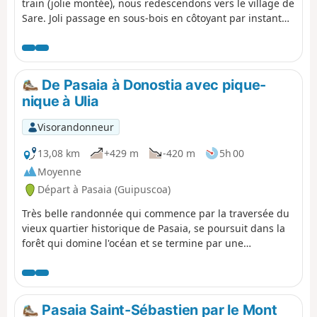
train (jolie montée), nous redescendons vers le village de
explicatif de FFRando 64
Sare. Joli passage en sous-bois en côtoyant par instant
les chevaux en liberté.
De Pasaia à Donostia avec pique-
nique à Ulia
Visorandonneur
13,08 km
+429 m
-420 m
5h 00
Moyenne
Départ à Pasaia (Guipuscoa)
Très belle randonnée qui commence par la traversée du
vieux quartier historique de Pasaia, se poursuit dans la
forêt qui domine l'océan et se termine par une
promenade-découverte de la magnifique ville de
Donostia. Attention ! Prendre une navette est nécessaire
pour effectuer cette randonnée
Pasaia Saint-Sébastien par le Mont