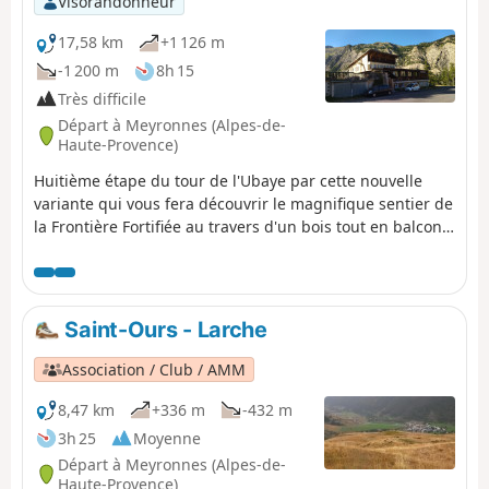
Visorandonneur
17,58 km
+1 126 m
-1 200 m
8h 15
Très difficile
Départ à Meyronnes (Alpes-de-
Haute-Provence)
Huitième étape du tour de l'Ubaye par cette nouvelle
variante qui vous fera découvrir le magnifique sentier de
la Frontière Fortifiée au travers d'un bois tout en balcon
surplombant l'Ubaye. Les intempéries ont rendu cette
partie du sentier parfois un peu technique où il faut par
endroit être prudent. Une vue sur le Fort de Tournoux.
Après Meyronnes, possibilité d'aller aux Fort Intérieur, la
Saint-Ours - Larche
Roche la Croix et le Fort Supérieur. Le GR® 56 passait par
une partie de cette variante à partir de la Condamine-
Association / Club / AMM
Chatelard lorsque le Pas du Roy était inaccessible.
8,47 km
+336 m
-432 m
3h 25
Moyenne
Départ à Meyronnes (Alpes-de-
Haute-Provence)