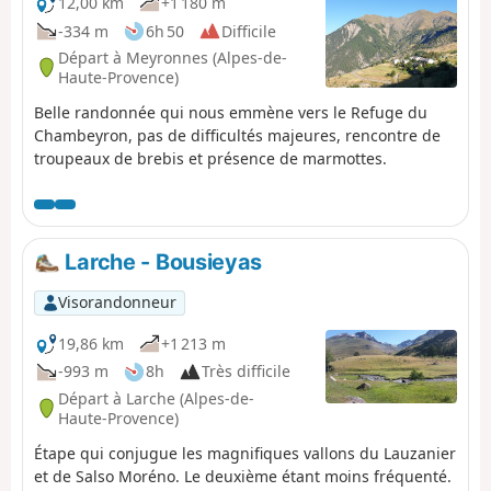
12,00 km
+1 180 m
-334 m
6h 50
Difficile
Départ à Meyronnes (Alpes-de-
Haute-Provence)
Belle randonnée qui nous emmène vers le Refuge du
Chambeyron, pas de difficultés majeures, rencontre de
troupeaux de brebis et présence de marmottes.
Larche - Bousieyas
Visorandonneur
19,86 km
+1 213 m
-993 m
8h
Très difficile
Départ à Larche (Alpes-de-
Haute-Provence)
Étape qui conjugue les magnifiques vallons du Lauzanier
et de Salso Moréno. Le deuxième étant moins fréquenté.