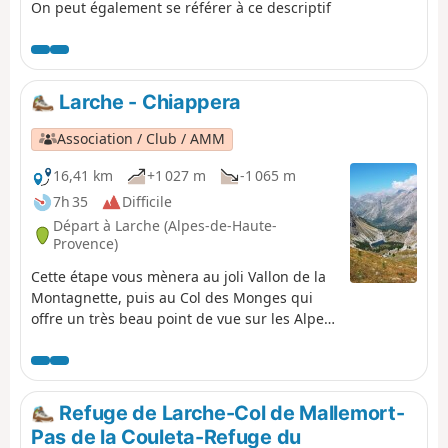
On peut également se référer à ce descriptif
Larche - Chiappera
Association / Club / AMM
16,41 km
+1 027 m
-1 065 m
7h 35
Difficile
Départ à Larche (Alpes-de-Haute-
Provence)
Cette étape vous mènera au joli Vallon de la
Montagnette, puis au Col des Monges qui
offre un très beau point de vue sur les Alpes
du Sud.
Refuge de Larche-Col de Mallemort-
Pas de la Couleta-Refuge du