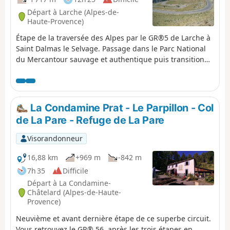
Départ à Larche (Alpes-de-
Haute-Provence)
Étape de la traversée des Alpes par le GR®5 de Larche à
Saint Dalmas le Selvage. Passage dans le Parc National
du Mercantour sauvage et authentique puis transition
entre la Haute Tinée et le Vallon de Jalorgues avec un
passage sur la plus haute route d'Europe vers le Col de
la Bonnette.
La Condamine Prat - Le Parpillon - Col
de La Pare - Refuge de La Pare
Visorandonneur
16,88 km
+969 m
-842 m
7h 35
Difficile
Départ à La Condamine-
Châtelard (Alpes-de-Haute-
Provence)
Neuvième et avant dernière étape de ce superbe circuit.
Vous retrouvez le GR® 56, après les trois étapes en