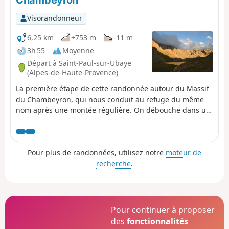
Chambeyron
Visorandonneur
6,25 km
+753 m
-11 m
3h 55
Moyenne
Départ à Saint-Paul-sur-Ubaye
(Alpes-de-Haute-Provence)
La première étape de cette randonnée autour du Massif
du Chambeyron, qui nous conduit au refuge du même
nom après une montée régulière. On débouche dans un
superbe cadre, au pied du Brec de Chambeyron.
Pour plus de randonnées, utilisez notre
moteur de
recherche
.
Pour continuer à proposer
des
fonctionnalités