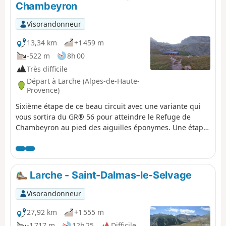
Chambeyron
Visorandonneur
13,34 km
+1 459 m
-522 m
8h 00
Très difficile
Départ à Larche (Alpes-de-Haute-
Provence)
Sixième étape de ce beau circuit avec une variante qui
vous sortira du GR® 56 pour atteindre le Refuge de
Chambeyron au pied des aiguilles éponymes. Une étape
difficile avec peu de kilomètres mais trois cols et près de
1500 m de D+. Cette étape magnifique passe aux
Baraquements de Viraysse, haut lieu de l'histoire
militaire de l'Ubaye avec la batterie éponyme, la plus
Larche - Saint-Dalmas-le-Selvage
haute de France à 2772 m d'altitude.
Visorandonneur
27,92 km
+1 555 m
-1 717 m
12h 25
Difficile