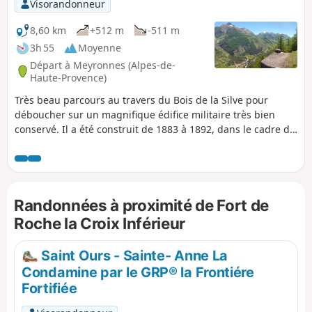
Visorandonneur
8,60 km
+512 m
-511 m
3h 55
Moyenne
Départ à Meyronnes (Alpes-de-
Haute-Provence)
Très beau parcours au travers du Bois de la Silve pour
déboucher sur un magnifique édifice militaire très bien
conservé. Il a été construit de 1883 à 1892, dans le cadre du
système Séré de Rivières puis de la Ligne Maginot,
surplombant la vallée de l'Ubayette qui monte sur le Col de
Larche, à la frontière italienne. Le panorama sur la vallée
est très impressionnant.
Randonnées à proximité de Fort de
Roche la Croix Inférieur
Saint Ours - Sainte- Anne La
Condamine par le GRP® la Frontiére
Fortifiée