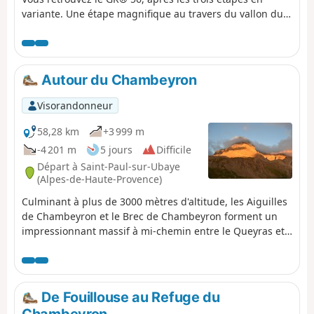
variante. Une étape magnifique au travers du vallon du
Parpaillon. Vous passerez au pied du Grand et Petit
Parpaillon avec son tunnel ainsi que du Grand Berard
pour atteindre le Col de la Pare, puis le refuge éponyme
au milieu de la Forêt du Riou Bourdoux.
Autour du Chambeyron
Visorandonneur
58,28 km
+3 999 m
-4 201 m
5 jours
Difficile
Départ à Saint-Paul-sur-Ubaye
(Alpes-de-Haute-Provence)
Culminant à plus de 3000 mètres d'altitude, les Aiguilles
de Chambeyron et le Brec de Chambeyron forment un
impressionnant massif à mi-chemin entre le Queyras et
le Mercantour. La randonnée décrite ici propose un
parcours sans difficulté technique avec des cols à plus
de 2700m et un sommet à plus de 3000m. Le cadre est
de toute beauté et on est le plus souvent dans une
De Fouillouse au Refuge du
ambiance de haute montagne.