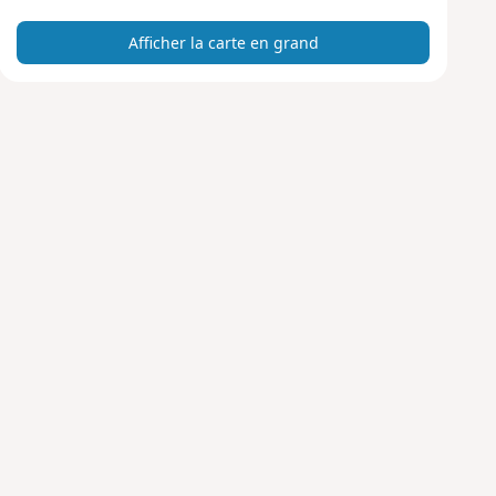
r
Afficher la carte en grand
t
e
e
n
g
r
a
n
d