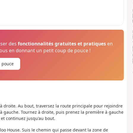
oser des
fonctionnalités gratuites et pratiques
en
us en donnant un petit coup de pouce !
e pouce
 à droite. Au bout, traversez la route principale pour rejoindre
n à gauche. Tournez à droite, puis prenez la première à gauche
et continuez jusqu'au bout.
erloo House. Suis le chemin qui passe devant la zone de