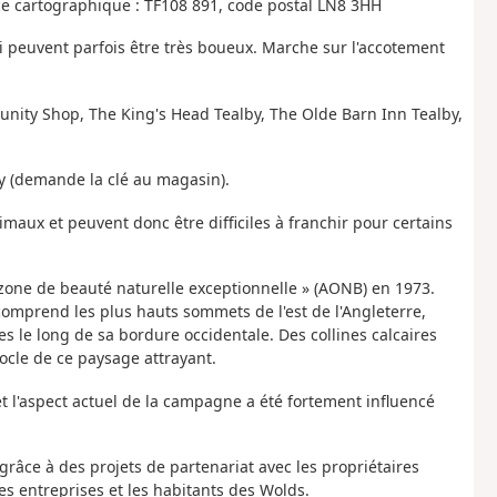
ce cartographique : TF108 891, code postal LN8 3HH
i peuvent parfois être très boueux. Marche sur l'accotement
unity Shop, The King's Head Tealby, The Olde Barn Inn Tealby,
by (demande la clé au magasin).
maux et peuvent donc être difficiles à franchir pour certains
 zone de beauté naturelle exceptionnelle » (AONB) en 1973.
comprend les plus hauts sommets de l'est de l'Angleterre,
es le long de sa bordure occidentale. Des collines calcaires
socle de ce paysage attrayant.
et l'aspect actuel de la campagne a été fortement influencé
grâce à des projets de partenariat avec les propriétaires
 les entreprises et les habitants des Wolds.