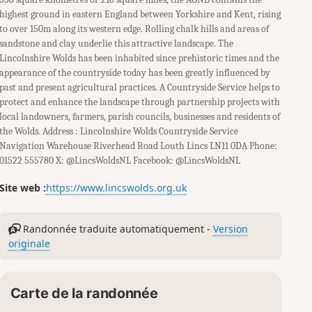
highest ground in eastern England between Yorkshire and Kent, rising
to over 150m along its western edge. Rolling chalk hills and areas of
sandstone and clay underlie this attractive landscape. The
Lincolnshire Wolds has been inhabited since prehistoric times and the
appearance of the countryside today has been greatly influenced by
past and present agricultural practices. A Countryside Service helps to
protect and enhance the landscape through partnership projects with
local landowners, farmers, parish councils, businesses and residents of
the Wolds. Address : Lincolnshire Wolds Countryside Service
Navigation Warehouse Riverhead Road Louth Lincs LN11 0DA Phone:
01522 555780 X: @LincsWoldsNL Facebook: @LincsWoldsNL
Site web :
https://www.lincswolds.org.uk
Randonnée traduite automatiquement -
Version
originale
Carte de la randonnée