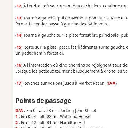
(
12
) À l'endroit où se trouvent deux échaliers, continue t
(
13
) Tourne à gauche, puis traverse le pont sur la Rase et to
ferme, le sentier passe à gauche des bâtiments.
(
14
) Tourne à gauche sur la piste forestière principale, pu
(
15
) Reste sur la piste, passe les bâtiments sur ta gauche et
un petit chemin forestier.
(
16
) À l'intersection où cinq chemins se rejoignent sous 
Lorsque les poteaux tournent brusquement à droite, suive
(
17
) Revenez sur vos pas jusqu'à Market Rasen. (
D/A
)
Points de passage
D/A
: km 0 - alt. 28 m - Parking John Street
1
: km 0.94 - alt. 28 m - Waterloo House
2
: km 1.62 - alt. 31 m - Hamilton Hill