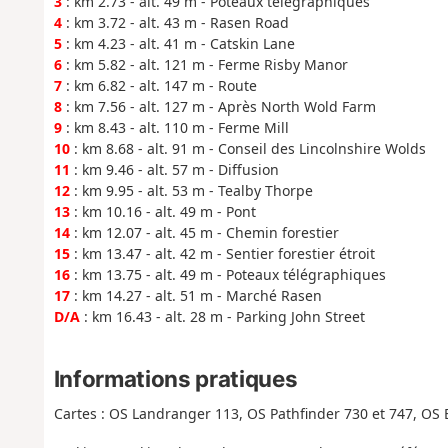
3
: km 2.73 - alt. 49 m - Poteaux télégraphiques
4
: km 3.72 - alt. 43 m - Rasen Road
5
: km 4.23 - alt. 41 m - Catskin Lane
6
: km 5.82 - alt. 121 m - Ferme Risby Manor
7
: km 6.82 - alt. 147 m - Route
8
: km 7.56 - alt. 127 m - Après North Wold Farm
9
: km 8.43 - alt. 110 m - Ferme Mill
10
: km 8.68 - alt. 91 m - Conseil des Lincolnshire Wolds
11
: km 9.46 - alt. 57 m - Diffusion
12
: km 9.95 - alt. 53 m - Tealby Thorpe
13
: km 10.16 - alt. 49 m - Pont
14
: km 12.07 - alt. 45 m - Chemin forestier
15
: km 13.47 - alt. 42 m - Sentier forestier étroit
16
: km 13.75 - alt. 49 m - Poteaux télégraphiques
17
: km 14.27 - alt. 51 m - Marché Rasen
D/A
: km 16.43 - alt. 28 m - Parking John Street
Informations pratiques
Cartes : OS Landranger 113, OS Pathfinder 730 et 747, OS 