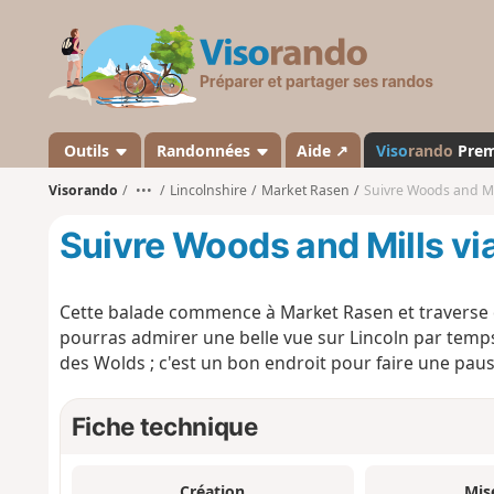
V
i
s
o
r
a
Outils
Randonnées
Aide ↗
Viso
rando
Pre
n
Visorando
•••
Lincolnshire
Market Rasen
Suivre Woods and Mil
d
o
Suivre Woods and Mills vi
Cette balade commence à Market Rasen et traverse 
pourras admirer une belle vue sur Lincoln par temps cl
des Wolds ; c'est un bon endroit pour faire une pause
Fiche technique
Création
Mis