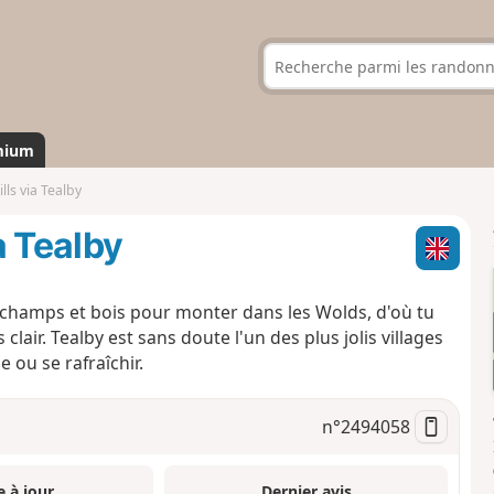
mium
ls via Tealby
a Tealby
champs et bois pour monter dans les Wolds, d'où tu
air. Tealby est sans doute l'un des plus jolis villages
 ou se rafraîchir.
n°
2494058
e à jour
Dernier avis