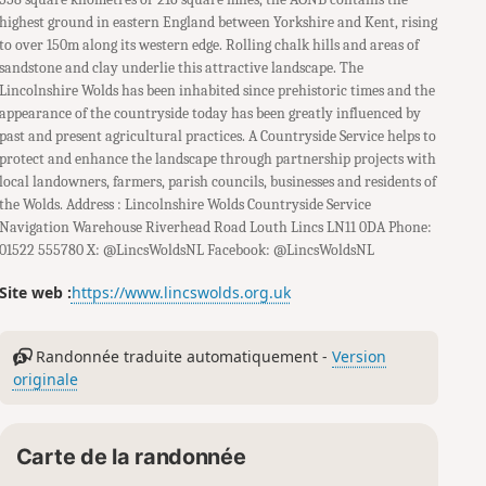
highest ground in eastern England between Yorkshire and Kent, rising
to over 150m along its western edge. Rolling chalk hills and areas of
sandstone and clay underlie this attractive landscape. The
Lincolnshire Wolds has been inhabited since prehistoric times and the
appearance of the countryside today has been greatly influenced by
past and present agricultural practices. A Countryside Service helps to
protect and enhance the landscape through partnership projects with
local landowners, farmers, parish councils, businesses and residents of
the Wolds. Address : Lincolnshire Wolds Countryside Service
Navigation Warehouse Riverhead Road Louth Lincs LN11 0DA Phone:
01522 555780 X: @LincsWoldsNL Facebook: @LincsWoldsNL
Site web :
https://www.lincswolds.org.uk
Randonnée traduite automatiquement -
Version
originale
Carte de la randonnée