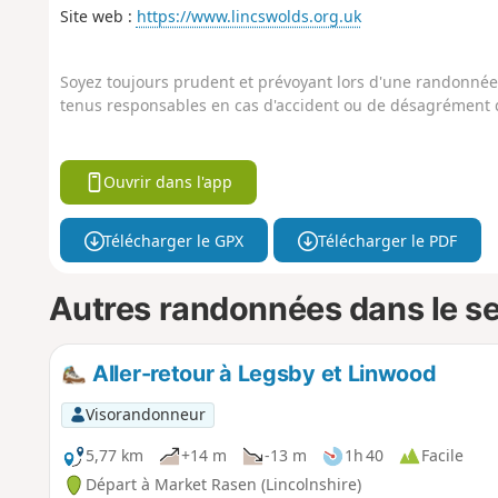
Site web :
https://www.lincswolds.org.uk
Soyez toujours prudent et prévoyant lors d'une randonnée. 
tenus responsables en cas d'accident ou de désagrément q
Ouvrir dans l'app
Télécharger le GPX
Télécharger le PDF
Autres randonnées dans le s
Aller-retour à Legsby et Linwood
Visorandonneur
5,77 km
+14 m
-13 m
1h 40
Facile
Départ à Market Rasen (Lincolnshire)