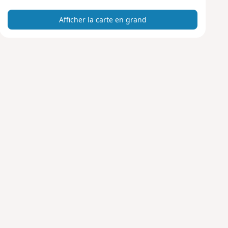
r
Afficher la carte en grand
t
e
e
n
g
r
a
n
d