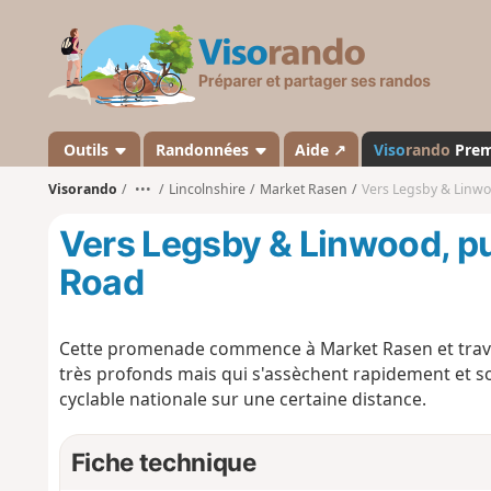
V
i
s
o
r
a
Outils
Randonnées
Aide ↗
Viso
rando
Pre
n
Visorando
•••
Lincolnshire
Market Rasen
Vers Legsby & Linwo
d
o
Vers Legsby & Linwood, pu
Road
Cette promenade commence à Market Rasen et trave
très profonds mais qui s'assèchent rapidement et sont 
cyclable nationale sur une certaine distance.
Fiche technique