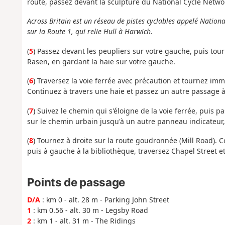
route, passez devant la sculpture du National Cycle Netwo
Across Britain est un réseau de pistes cyclables appelé Nation
sur la Route 1, qui relie Hull à Harwich.
(
5
) Passez devant les peupliers sur votre gauche, puis tou
Rasen, en gardant la haie sur votre gauche.
(
6
) Traversez la voie ferrée avec précaution et tournez imm
Continuez à travers une haie et passez un autre passage à
(
7
) Suivez le chemin qui s'éloigne de la voie ferrée, puis 
sur le chemin urbain jusqu'à un autre panneau indicateur,
(
8
) Tournez à droite sur la route goudronnée (Mill Road). Co
puis à gauche à la bibliothèque, traversez Chapel Street et
Points de passage
D/A
: km 0 - alt. 28 m - Parking John Street
1
: km 0.56 - alt. 30 m - Legsby Road
2
: km 1 - alt. 31 m - The Ridings