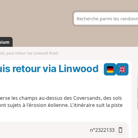
mium
od, puis retour via Linwood Road
is retour via Linwood
rse les champs au-dessus des Coversands, des sols
sujets à l'érosion éolienne. L'itinéraire suit la piste
n°
2322133