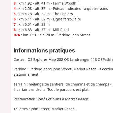
3
: km 1.92 - alt. 41 m - Ferme Woodhill
4
: km 2.58 - alt. 37 m - Poteau indicateur à quatre voies
5
: km 4.78 - alt. 34 m - The Poplars
6
: km 6.11 - alt. 32 m - Ligne ferroviaire
7
: km 6.51 - alt. 33 m
8
: km 6.83 - alt. 37 m - Mill Road
D/A
: km 7.51 - alt. 28 m - Parking John Street
Informations pratiques
Cartes : OS Explorer Map 282 OS Landranger 113 OSPathfi
Parking : Parking dans John Street, Market Rasen - Coordon
stationnement.
Terrain : mélange de sentiers, de chemins et de champs -
à certains endroits. Tout le parcours est plat.
Restauration : cafés et pubs à Market Rasen.
Toilettes : John Street, Market Rasen.