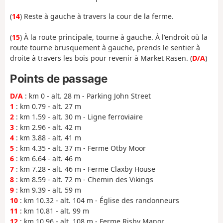
(
14
) Reste à gauche à travers la cour de la ferme.
(
15
) À la route principale, tourne à gauche. À l'endroit où la
route tourne brusquement à gauche, prends le sentier à
droite à travers les bois pour revenir à Market Rasen. (
D/A
)
Points de passage
D/A
: km 0 - alt. 28 m - Parking John Street
1
: km 0.79 - alt. 27 m
2
: km 1.59 - alt. 30 m - Ligne ferroviaire
3
: km 2.96 - alt. 42 m
4
: km 3.88 - alt. 41 m
5
: km 4.35 - alt. 37 m - Ferme Otby Moor
6
: km 6.64 - alt. 46 m
7
: km 7.28 - alt. 46 m - Ferme Claxby House
8
: km 8.59 - alt. 72 m - Chemin des Vikings
9
: km 9.39 - alt. 59 m
10
: km 10.32 - alt. 104 m - Église des randonneurs
11
: km 10.81 - alt. 99 m
12
: km 10.96 - alt. 108 m - Ferme Risby Manor