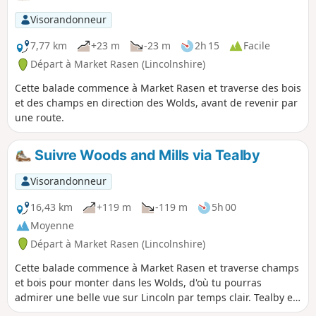
être apercevoir la tour radar de Claxby à l'horizon.
Visorandonneur
7,77 km
+23 m
-23 m
2h 15
Facile
Départ à Market Rasen (Lincolnshire)
Cette balade commence à Market Rasen et traverse des bois
et des champs en direction des Wolds, avant de revenir par
une route.
Suivre Woods and Mills via Tealby
Visorandonneur
16,43 km
+119 m
-119 m
5h 00
Moyenne
Départ à Market Rasen (Lincolnshire)
Cette balade commence à Market Rasen et traverse champs
et bois pour monter dans les Wolds, d'où tu pourras
admirer une belle vue sur Lincoln par temps clair. Tealby est
sans doute l'un des plus jolis villages des Wolds ; c'est un