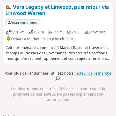
bon endroit pour faire une pause ou se rafraîchir.
Vers Legsby et Linwood, puis retour via
Linwood Warren
Visorandonneur
9,51 km
+32 m
-33 m
2h 50
Moyenne
Départ à Market Rasen (Lincolnshire)
Cette promenade commence à Market Rasen et traverse les
champs au-dessus des Coversands, des sols très profonds
mais qui s'assèchent rapidement et sont sujets à l'érosion
éolienne. Cet itinéraire vous permet d'explorer une réserve
naturelle de landes.
Pour plus de randonnées, utilisez notre
moteur de recherche
.
Les descriptions et la trace GPS de ce circuit restent la
propriété de leur auteur. Ne pas les copier sans son
autorisation.