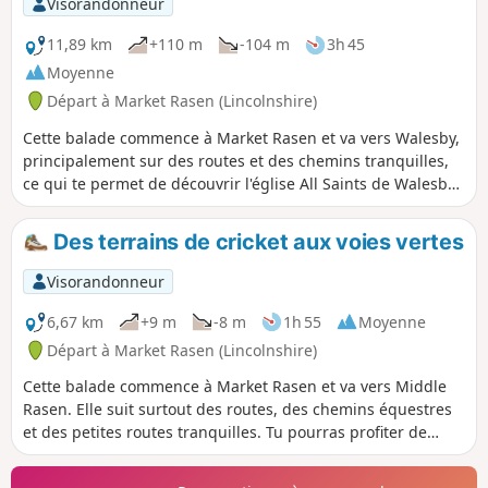
Visorandonneur
11,89 km
+110 m
-104 m
3h 45
Moyenne
Départ à Market Rasen (Lincolnshire)
Cette balade commence à Market Rasen et va vers Walesby,
principalement sur des routes et des chemins tranquilles,
ce qui te permet de découvrir l'église All Saints de Walesby,
affectueusement surnommée « Ramblers' Church » (l'église
des randonneurs), et d'admirer des vues spectaculaires sur
Des terrains de cricket aux voies vertes
le Lincolnshire.
Visorandonneur
6,67 km
+9 m
-8 m
1h 55
Moyenne
Départ à Market Rasen (Lincolnshire)
Cette balade commence à Market Rasen et va vers Middle
Rasen. Elle suit surtout des routes, des chemins équestres
et des petites routes tranquilles. Tu pourras profiter de
superbes vues sur les Lincolnshire Wolds pendant cette
balade.