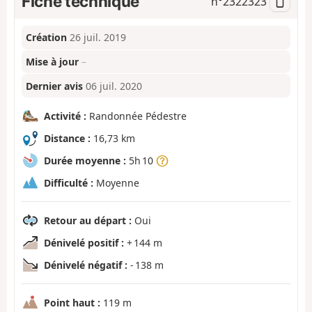
Fiche technique
n°
2322323
Création
26 juil. 2019
Mise à jour
–
Dernier avis
06 juil. 2020
Activité :
Randonnée Pédestre
Distance :
16,73 km
Durée moyenne :
5h 10
Difficulté :
Moyenne
Retour au départ :
Oui
Dénivelé positif :
+ 144 m
Dénivelé négatif :
- 138 m
Point haut :
119 m