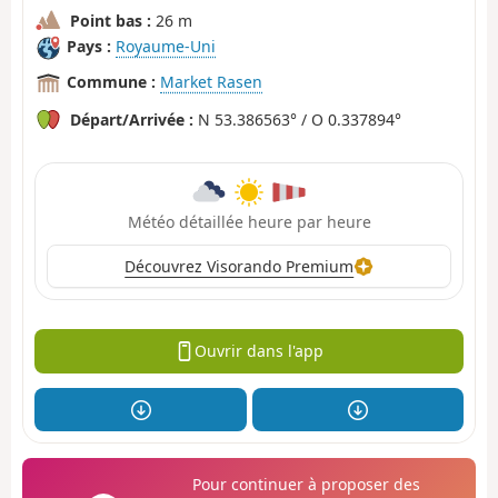
Point bas :
26 m
Pays :
Royaume-Uni
Commune :
Market Rasen
Départ/Arrivée :
N 53.386563° / O 0.337894°
Météo détaillée heure par heure
Découvrez Visorando Premium
Ouvrir dans l'app
Pour continuer à proposer des