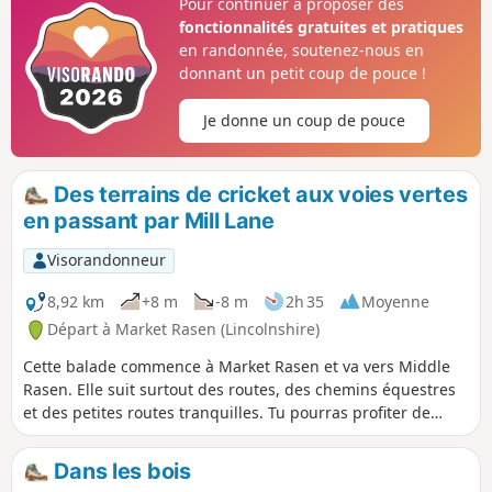
Pour continuer à proposer des
fonctionnalités gratuites et pratiques
en randonnée, soutenez-nous en
donnant un petit coup de pouce !
Je donne un coup de pouce
Des terrains de cricket aux voies vertes
en passant par Mill Lane
Visorandonneur
8,92 km
+8 m
-8 m
2h 35
Moyenne
Départ à Market Rasen (Lincolnshire)
Cette balade commence à Market Rasen et va vers Middle
Rasen. Elle suit surtout des routes, des chemins équestres
et des petites routes tranquilles. Tu pourras profiter de
superbes vues sur les Lincolnshire Wolds pendant cette
balade.
Dans les bois