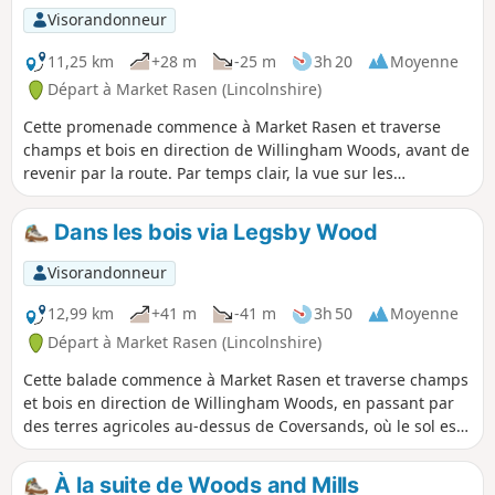
Visorandonneur
11,25 km
+28 m
-25 m
3h 20
Moyenne
Départ à Market Rasen (Lincolnshire)
Cette promenade commence à Market Rasen et traverse
champs et bois en direction de Willingham Woods, avant de
revenir par la route. Par temps clair, la vue sur les
Lincolnshire Wolds est impressionnante et vous pourrez
peut-être apercevoir la tour radar de Claxby à l'horizon.
Dans les bois via Legsby Wood
Visorandonneur
12,99 km
+41 m
-41 m
3h 50
Moyenne
Départ à Market Rasen (Lincolnshire)
Cette balade commence à Market Rasen et traverse champs
et bois en direction de Willingham Woods, en passant par
des terres agricoles au-dessus de Coversands, où le sol est
très profond et acide. Par temps clair, la vue sur les
Lincolnshire Wolds est impressionnante et tu pourras peut-
À la suite de Woods and Mills