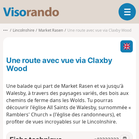
V
O
i
u
s
v
o
•••
Lincolnshire
Market Rasen
Une route avec vue via Claxby Wood
r
r
i
a
r
n
l
d
Une route avec vue via Claxby
a
o
n
Wood
a
v
Une balade qui part de Market Rasen et va jusqu'à
i
Walesby, à travers des paysages variés, des bois aux
g
a
chemins de ferme dans les Wolds. Tu pourras
t
découvrir l'église All Saints de Walesby, surnommée «
i
Ramblers' Church » (l'église des randonneurs), et
o
profiter de vues incroyables sur le Lincolnshire.
n