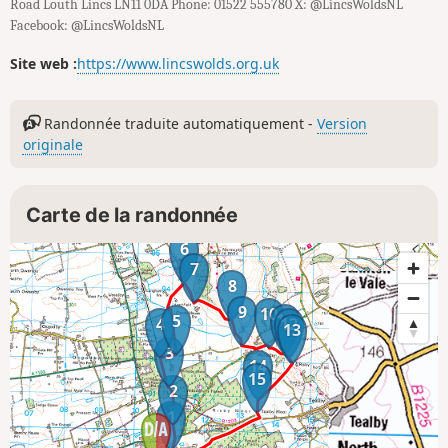
Road Louth Lincs LN11 0DA Phone: 01522 555780 X: @LincsWoldsNL
Facebook: @LincsWoldsNL
Site web :
https://www.lincswolds.org.uk
Randonnée traduite automatiquement -
Version
originale
Carte de la randonnée
6
7
8
9
10
11
5
4
12
13
3
14
15
2
1