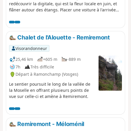
redécouvrir la digitale, qui est la fleur locale en juin, et
flâner autour des étangs. Placer une voiture à l'arrivée
sur le parking du Parc de la Praille pour éviter de
terminer la boucle par 1,5 km de route départementale
inintéressante et décevante par rapport au reste. Les
retours de plusieurs visorandonneurs font état de
Chalet de l'Alouette - Remiremont
chemins peu marqués, difficiles à trouver ou carrément
abandonnés.
Visorandonneur
25,46 km
+605 m
-889 m
7h
Très difficile
Départ à Ramonchamp (Vosges)
Le sentier poursuit le long de la vallée de
la Moselle en offrant plusieurs points de
vue sur celle-ci et amène à Remiremont.
Remiremont - Méloménil