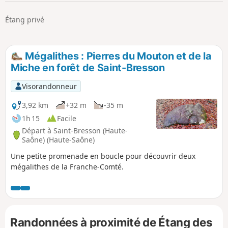
p
Étang privé
Mégalithes : Pierres du Mouton et de la
Miche en forêt de Saint-Bresson
Visorandonneur
3,92 km
+32 m
-35 m
1h 15
Facile
Départ à Saint-Bresson (Haute-
Saône) (Haute-Saône)
Une petite promenade en boucle pour découvrir deux
mégalithes de la Franche-Comté.
Randonnées à proximité de Étang des