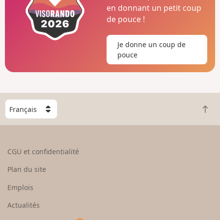
en donnant un petit coup
de pouce !
Je donne un coup de
pouce
C
R
h
e
o
t
i
o
s
CGU et confidentialité
u
i
r
s
Plan du site
e
s
n
e
Emplois
h
z
Actualités
a
u
u
n