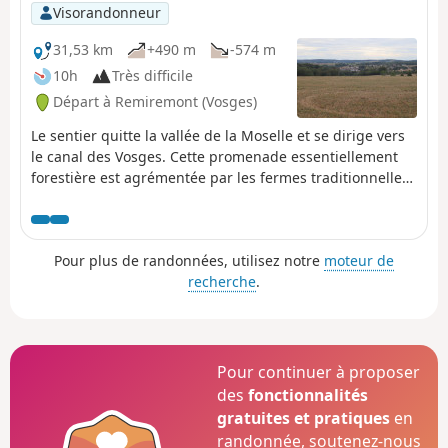
Visorandonneur
31,53 km
+490 m
-574 m
10h
Très difficile
Départ à Remiremont (Vosges)
Le sentier quitte la vallée de la Moselle et se dirige vers
le canal des Vosges. Cette promenade essentiellement
forestière est agrémentée par les fermes traditionnelles
lorraines.
Pour plus de randonnées, utilisez notre
moteur de
recherche
.
Pour continuer à proposer
des
fonctionnalités
gratuites et pratiques
en
randonnée, soutenez-nous