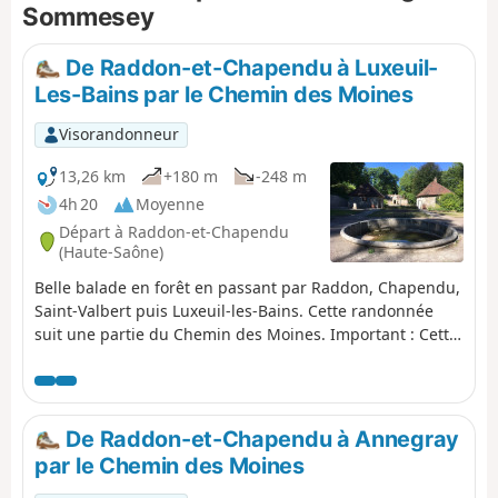
Sommesey
De Raddon-et-Chapendu à Luxeuil-
Les-Bains par le Chemin des Moines
Visorandonneur
13,26 km
+180 m
-248 m
4h 20
Moyenne
Départ à Raddon-et-Chapendu
(Haute-Saône)
Belle balade en forêt en passant par Raddon, Chapendu,
Saint-Valbert puis Luxeuil-les-Bains. Cette randonnée
suit une partie du Chemin des Moines. Important : Cette
randonnée ne forme pas une boucle. Il n'y a pas de
transports en commun reliant Luxeuil-les-Bains à
Raddon-et-Chapendu. Il vous faut trouver un moyen de
parvenir au point de départ ou au point d'arrivée.
De Raddon-et-Chapendu à Annegray
par le Chemin des Moines