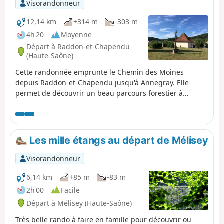
Visorandonneur
12,14 km
+314 m
-303 m
4h 20
Moyenne
Départ à Raddon-et-Chapendu
(Haute-Saône)
Cette randonnée emprunte le Chemin des Moines
depuis Raddon-et-Chapendu jusqu'à Annegray. Elle
permet de découvrir un beau parcours forestier à
Raddon, la Chapelle Saint-Roch à Sainte-Marie-en-
Chanois, la Chapelle Saint-Colomban et, enfin, la
chapelle à Annegray.
Les mille étangs au départ de Mélisey
Visorandonneur
6,14 km
+85 m
-83 m
2h 00
Facile
Départ à Mélisey (Haute-Saône)
Très belle rando à faire en famille pour découvrir ou