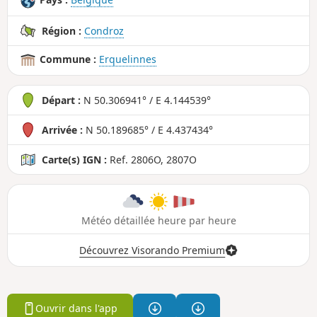
Pays :
Belgique
Région :
Condroz
Commune :
Erquelinnes
Départ :
N 50.306941° / E 4.144539°
Arrivée :
N 50.189685° / E 4.437434°
Carte(s) IGN :
Ref. 2806O, 2807O
Météo détaillée heure par heure
Découvrez Visorando Premium
Ouvrir dans l'app