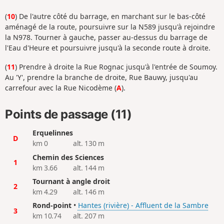
(
10
) De l'autre côté du barrage, en marchant sur le bas-côté
aménagé de la route, poursuivre sur la N589 jusqu'à rejoindre
la N978. Tourner à gauche, passer au-dessus du barrage de
l'Eau d'Heure et poursuivre jusqu'à la seconde route à droite.
(
11
) Prendre à droite la Rue Rognac jusqu'à l'entrée de Soumoy.
Au 'Y', prendre la branche de droite, Rue Bauwy, jusqu'au
carrefour avec la Rue Nicodème (
A
).
Points de passage (11)
Erquelinnes
D
km 0
alt. 130 m
Chemin des Sciences
1
km 3.66
alt. 144 m
Tournant à angle droit
2
km 4.29
alt. 146 m
Rond-point
•
Hantes (rivière) - Affluent de la Sambre
3
km 10.74
alt. 207 m