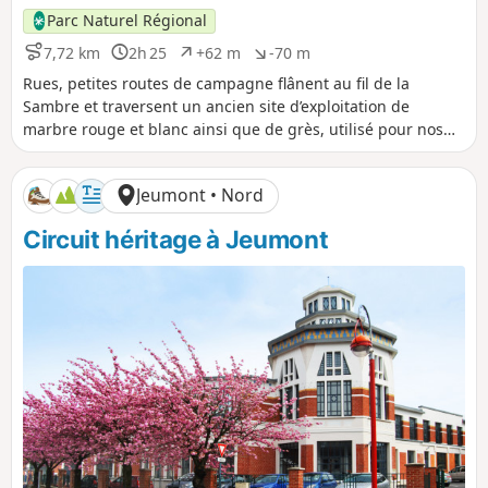
Parc Naturel Régional
7,72 km
2h 25
+62 m
-70 m
D
D
D
D
i
u
é
é
Rues, petites routes de campagne flânent au fil de la
s
r
n
n
Sambre et traversent un ancien site d’exploitation de
t
é
i
i
marbre rouge et blanc ainsi que de grès, utilisé pour nos
a
e
v
v
chers pavés du Nord.
n
e
e
c
l
l
Jeumont • Nord
e
é
é
p
n
Circuit héritage à Jeumont
o
é
s
g
i
a
t
t
i
i
f
f