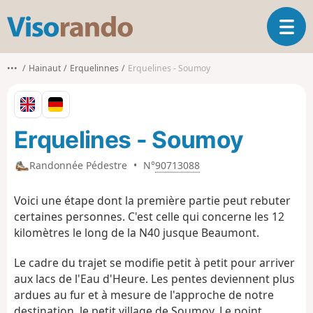
V
O
i
u
s
v
o
•••
Hainaut
Erquelinnes
Erquelines - Soumoy
r
r
i
a
r
n
l
d
Erquelines - Soumoy
a
o
n
a
Randonnée Pédestre
•
N°
90713088
v
i
Voici une étape dont la première partie peut rebuter
g
certaines personnes. C'est celle qui concerne les 12
a
kilomètres le long de la N40 jusque Beaumont.
t
i
Le cadre du trajet se modifie petit à petit pour arriver
o
aux lacs de l'Eau d'Heure. Les pentes deviennent plus
n
ardues au fur et à mesure de l'approche de notre
destination, le petit village de Soumoy. Le point