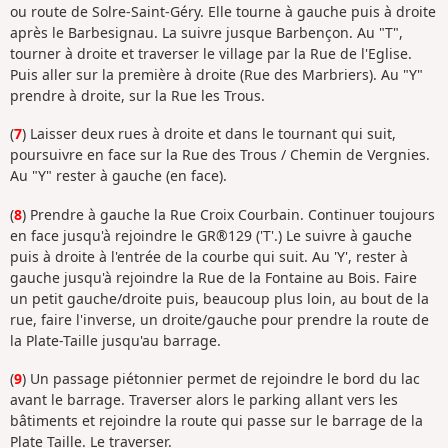
ou route de Solre-Saint-Géry. Elle tourne à gauche puis à droite
après le Barbesignau. La suivre jusque Barbençon. Au "T",
tourner à droite et traverser le village par la Rue de l'Eglise.
Puis aller sur la première à droite (Rue des Marbriers). Au "Y"
prendre à droite, sur la Rue les Trous.
(
7
) Laisser deux rues à droite et dans le tournant qui suit,
poursuivre en face sur la Rue des Trous / Chemin de Vergnies.
Au "Y" rester à gauche (en face).
(
8
) Prendre à gauche la Rue Croix Courbain. Continuer toujours
en face jusqu'à rejoindre le GR®129 ('T'.) Le suivre à gauche
puis à droite à l'entrée de la courbe qui suit. Au 'Y', rester à
gauche jusqu'à rejoindre la Rue de la Fontaine au Bois. Faire
un petit gauche/droite puis, beaucoup plus loin, au bout de la
rue, faire l'inverse, un droite/gauche pour prendre la route de
la Plate-Taille jusqu'au barrage.
(
9
) Un passage piétonnier permet de rejoindre le bord du lac
avant le barrage. Traverser alors le parking allant vers les
bâtiments et rejoindre la route qui passe sur le barrage de la
Plate Taille. Le traverser.