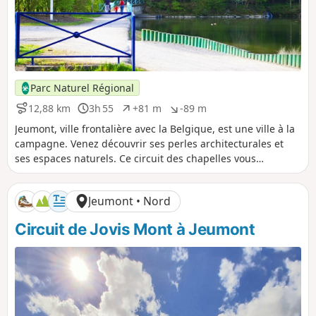
Parc Naturel Régional
12,88 km
3h 55
+81 m
-89 m
D
D
D
D
i
u
é
é
Jeumont, ville frontalière avec la Belgique, est une ville à la
s
r
n
n
campagne. Venez découvrir ses perles architecturales et
t
é
i
i
ses espaces naturels. Ce circuit des chapelles vous
a
e
v
v
emmènera à travers toute la ville.
n
e
e
c
l
l
Jeumont • Nord
e
é
é
p
n
Circuit de Jovis Mont à Jeumont
o
é
s
g
i
a
t
t
i
i
f
f