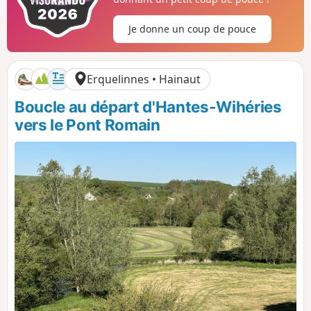
i
a
t
t
Je donne un coup de pouce
i
i
f
f
Erquelinnes • Hainaut
Boucle au départ d'Hantes-Wihéries
vers le Pont Romain