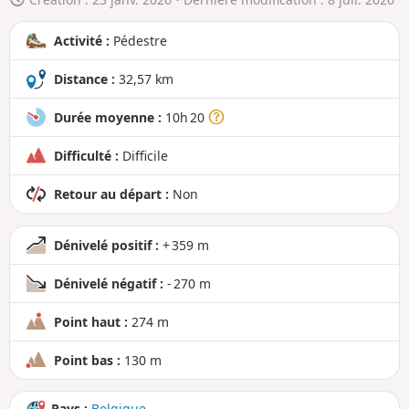
r
a
Activité :
Pédestre
n
d
Distance :
32,57 km
Durée moyenne :
10h 20
Difficulté :
Difficile
Retour au départ :
Non
Dénivelé positif :
+ 359 m
Dénivelé négatif :
- 270 m
Point haut :
274 m
Point bas :
130 m