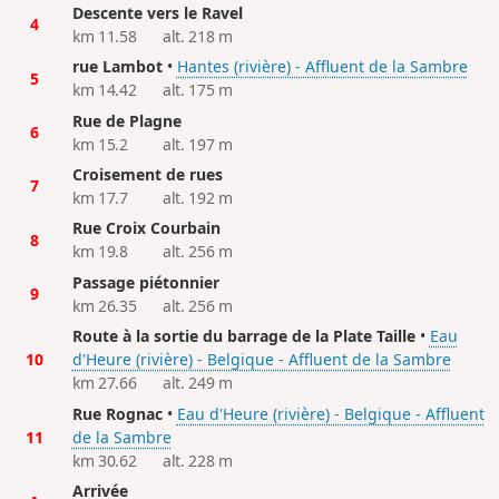
Descente vers le Ravel
4
km 11.58
alt. 218 m
rue Lambot
•
Hantes (rivière) - Affluent de la Sambre
5
km 14.42
alt. 175 m
Rue de Plagne
6
km 15.2
alt. 197 m
Croisement de rues
7
km 17.7
alt. 192 m
Rue Croix Courbain
8
km 19.8
alt. 256 m
Passage piétonnier
9
km 26.35
alt. 256 m
Route à la sortie du barrage de la Plate Taille
•
Eau
10
d'Heure (rivière) - Belgique - Affluent de la Sambre
km 27.66
alt. 249 m
Rue Rognac
•
Eau d'Heure (rivière) - Belgique - Affluent
11
de la Sambre
km 30.62
alt. 228 m
Arrivée