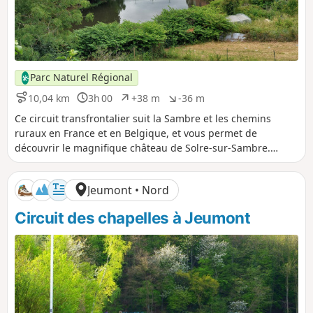
Parc Naturel Régional
10,04 km
3h 00
+38 m
-36 m
D
D
D
D
i
u
é
é
Ce circuit transfrontalier suit la Sambre et les chemins
s
r
n
n
ruraux en France et en Belgique, et vous permet de
t
é
i
i
découvrir le magnifique château de Solre-sur-Sambre.
a
e
v
v
Promenez-vous en toute tranquillité et observez les
n
e
e
paysages et la biodiversité.
c
l
l
Jeumont • Nord
e
é
é
p
n
Circuit des chapelles à Jeumont
o
é
s
g
i
a
t
t
i
i
f
f