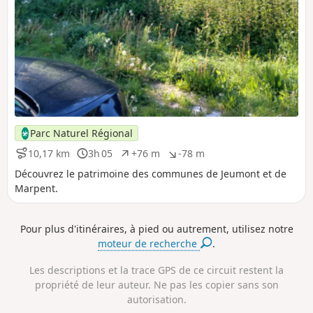
Parc Naturel Régional
10,17 km
3h 05
+76 m
-78 m
D
D
D
D
i
u
é
é
Découvrez le patrimoine des communes de Jeumont et de
s
r
n
n
Marpent.
t
é
i
i
a
e
v
v
n
e
e
Pour plus d'itinéraires, à pied ou autrement, utilisez notre
c
l
l
moteur de recherche
.
e
é
é
p
n
Les descriptions et la trace GPS de ce circuit restent la
o
é
s
g
propriété de leur auteur. Ne pas les copier sans son
i
a
autorisation.
t
t