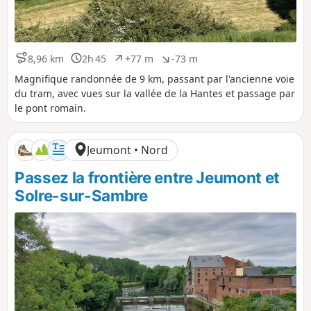
8,96 km
2h 45
+77 m
-73 m
D
D
D
D
i
u
é
é
Magnifique randonnée de 9 km, passant par l'ancienne voie
s
r
n
n
du tram, avec vues sur la vallée de la Hantes et passage par
t
é
i
i
le pont romain.
a
e
v
v
n
e
e
c
l
l
Jeumont • Nord
e
é
é
p
n
Passez la frontière entre Jeumont et
o
é
s
g
Solre-sur-Sambre
i
a
t
t
i
i
f
f