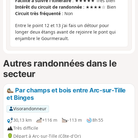
Facilité à suivre l'itinéraire
: ★★★★★ Très bien
Intérêt du circuit de randonnée
: ★★★★☆ Bien
Circuit très fréquenté
: Non
Entre le point 12 et 13 j'ai fais un détour pour
longer deux étangs avant de rejoinre le pont qui
enjambre le Gourmerault.
Autres randonnées dans le
secteur
Par champs et bois entre Arc-sur-Tille
et Binges
Visorandonneur
30,13 km
+116 m
-113 m
8h 55
Très difficile
Départ à Arc-sur-Tille (Côte-d'Or)