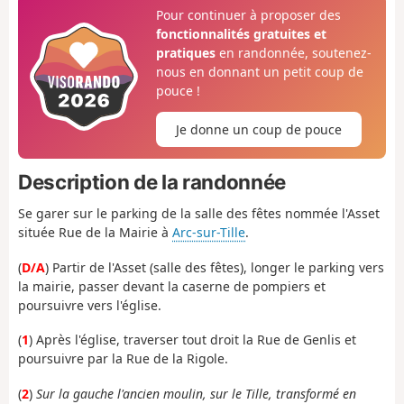
Pour continuer à proposer des
fonctionnalités gratuites et
pratiques
en randonnée, soutenez-
nous en donnant un petit coup de
pouce !
Je donne un coup de pouce
Description de la randonnée
Se garer sur le parking de la salle des fêtes nommée l'Asset
située Rue de la Mairie à
Arc-sur-Tille
.
(
D/A
) Partir de l'Asset (salle des fêtes), longer le parking vers
la mairie, passer devant la caserne de pompiers et
poursuivre vers l'église.
(
1
) Après l'église, traverser tout droit la Rue de Genlis et
poursuivre par la Rue de la Rigole.
(
2
)
Sur la gauche l'ancien moulin, sur le Tille, transformé en