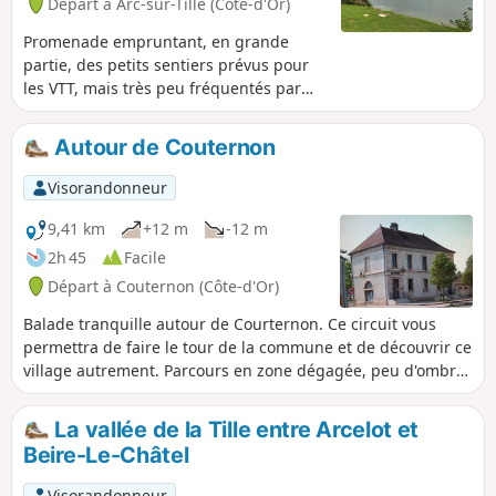
Départ à Arc-sur-Tille (Côte-d'Or)
Promenade empruntant, en grande
partie, des petits sentiers prévus pour
les VTT, mais très peu fréquentés par
ceux-ci. Vues sur le lac, la base nautique
et la plage.
Autour de Couternon
Visorandonneur
9,41 km
+12 m
-12 m
2h 45
Facile
Départ à Couternon (Côte-d'Or)
Balade tranquille autour de Courternon. Ce circuit vous
permettra de faire le tour de la commune et de découvrir ce
village autrement. Parcours en zone dégagée, peu d'ombre.
Prévoir équipements adaptés si grand soleil.
La vallée de la Tille entre Arcelot et
Beire-Le-Châtel
Visorandonneur