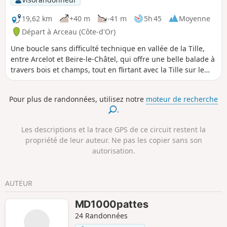
19,62 km
+40 m
-41 m
5h 45
Moyenne
Départ à Arceau (Côte-d'Or)
Une boucle sans difficulté technique en vallée de la Tille,
entre Arcelot et Beire-le-Châtel, qui offre une belle balade à
travers bois et champs, tout en flirtant avec la Tille sur le
retour et avec des constructions ou monuments à voir ou
revoir dans la traversée des villages.
Pour plus de randonnées, utilisez notre
moteur de recherche
.
Les descriptions et la trace GPS de ce circuit restent la
propriété de leur auteur. Ne pas les copier sans son
autorisation.
AUTEUR
MD1000pattes
24 Randonnées