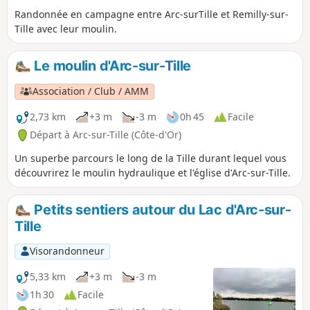
Randonnée en campagne entre Arc-surTille et Remilly-sur-
Tille avec leur moulin.
Le moulin d'Arc-sur-Tille
Association / Club / AMM
2,73 km
+3 m
-3 m
0h 45
Facile
Départ à Arc-sur-Tille (Côte-d'Or)
Un superbe parcours le long de la Tille durant lequel vous
découvrirez le moulin hydraulique et l'église d'Arc-sur-Tille.
Petits sentiers autour du Lac d'Arc-sur-
Tille
Visorandonneur
5,33 km
+3 m
-3 m
1h 30
Facile