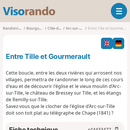
V
O
i
u
s
v
o
Randonnées
Bourgogne
Côte-d'Or
Arc-sur-Tille
Entre Tille et Gourmerault
r
r
i
a
r
n
l
d
Entre Tille et Gourmerault
a
o
n
a
Cette boucle, entre les deux rivières qui arrosent nos
v
villages, permettra de randonner le long de ces cours
i
d'eau et de découvrir l'église et le vieux moulin d’Arc-
g
sur-Tille, le château de Bressey sur Tille, et les étangs
a
t
de Remilly-sur-Tille.
i
Savez-vous que le clocher de l'église d’Arc-sur-Tille
o
doit son toit plat au télégraphe de Chape (1841) ?
n
Fiche technique
n°
4433477