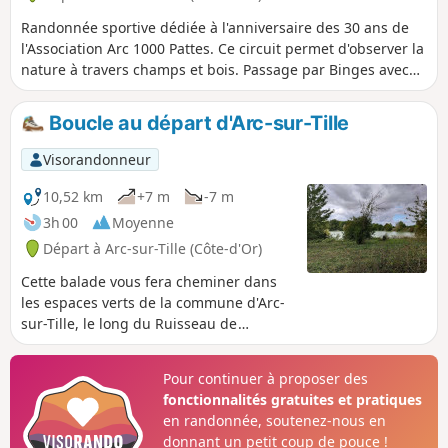
Randonnée sportive dédiée à l'anniversaire des 30 ans de
l'Association Arc 1000 Pattes. Ce circuit permet d'observer la
nature à travers champs et bois. Passage par Binges avec
son église, son lavoir et ses noyers, mais également par
Arçon et Belleneuve avec son mont et son château.
Boucle au départ d'Arc-sur-Tille
Visorandonneur
10,52 km
+7 m
-7 m
3h 00
Moyenne
Départ à Arc-sur-Tille (Côte-d'Or)
Cette balade vous fera cheminer dans
les espaces verts de la commune d'Arc-
sur-Tille, le long du Ruisseau de
Gourmerault, des étangs et dans la
Forêt de la Petite Teille entre les
Pour continuer à proposer des
communes d'Arc-sur-Tille et Bressey-
fonctionnalités gratuites et pratiques
sur-Tille.
en randonnée, soutenez-nous en
donnant un petit coup de pouce !