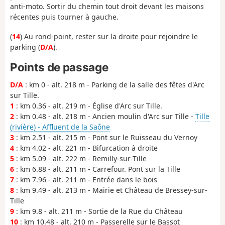
anti-moto. Sortir du chemin tout droit devant les maisons
récentes puis tourner à gauche.
(
14
) Au rond-point, rester sur la droite pour rejoindre le
parking (
D/A
).
Points de passage
D/A
: km 0 - alt. 218 m - Parking de la salle des fêtes d'Arc
sur Tille.
1
: km 0.36 - alt. 219 m - Église d'Arc sur Tille.
2
: km 0.48 - alt. 218 m - Ancien moulin d'Arc sur Tille -
Tille
(rivière) - Affluent de la Saône
3
: km 2.51 - alt. 215 m - Pont sur le Ruisseau du Vernoy
4
: km 4.02 - alt. 221 m - Bifurcation à droite
5
: km 5.09 - alt. 222 m - Remilly-sur-Tille
6
: km 6.88 - alt. 211 m - Carrefour. Pont sur la Tille
7
: km 7.96 - alt. 211 m - Entrée dans le bois
8
: km 9.49 - alt. 213 m - Mairie et Château de Bressey-sur-
Tille
9
: km 9.8 - alt. 211 m - Sortie de la Rue du Château
10
: km 10.48 - alt. 210 m - Passerelle sur le Bassot