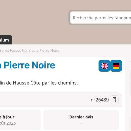
mium
re les Fossés Noirs et la Pierre Noire
a Pierre Noire
ulin de Hausse Côte par les chemins.
n°
26439
e à jour
Dernier avis
oût 2025
–