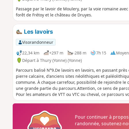
Passage par le lavoir de Moulery, par la voie romaine avec 
forêt de Frétoy et le château de Druyes.
Les lavoirs
Visorandonneur
22,34 km
+297 m
-288 m
7h 15
Moyen
Départ à Thury (Yonne) (Yonne)
Parcours balisé N°9.De lavoirs en lavoirs, en passant près
pierre calcaire, d'anciens sites néolithiques et paléolithiqu
commune. À chaque carrefour, possibilité de rejoindre le 
une grande partie du parcours.Attention, ce sens de parc
Pour les amateurs de VTT ou VTC ou cheval, ce parcours vo
Pour continuer à propo
randonnée, soutenez-nou