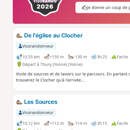
Je donne un coup de 
De l'église au Clocher
Visorandonneur
10,55 km
+150 m
-130 m
3h 25
Facile
Départ à Thury (Yonne) (Yonne)
Visite de sources et de lavoirs sur le parcours. En partant d
trouverez le Clocher qu'à l'arrivée...
Les Sources
Visorandonneur
10,12 km
+112 m
-114 m
3h 15
Facile