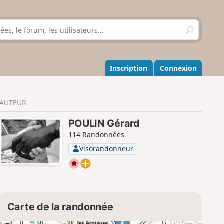
R
e
c
h
e
Inscription
Connexion
r
c
h
AUTEUR
e
r
POULIN Gérard
114 Randonnées
Visorandonneur
Carte de la randonnée