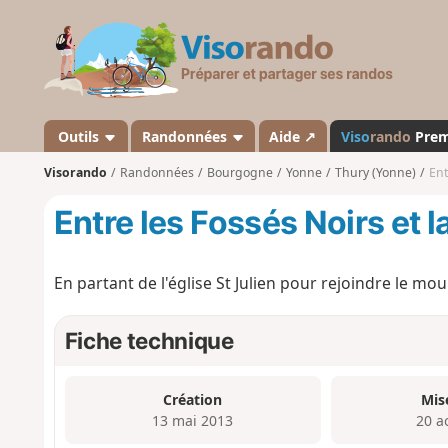
V
i
s
o
r
a
Outils
Randonnées
Aide ↗
Viso
rando
Pre
n
Visorando
Randonnées
Bourgogne
Yonne
Thury (Yonne)
Ent
d
o
Entre les Fossés Noirs et l
En partant de l'église St Julien pour rejoindre le mo
Fiche technique
Création
Mis
13 mai 2013
20 a