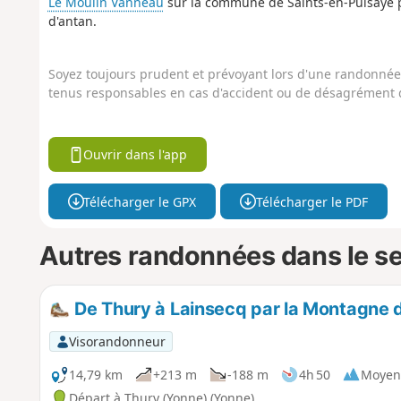
Le Moulin Vanneau
sur la commune de Saints-en-Puisaye po
d'antan.
Soyez toujours prudent et prévoyant lors d'une randonnée. 
tenus responsables en cas d'accident ou de désagrément q
Ouvrir dans l'app
Télécharger le GPX
Télécharger le PDF
Autres randonnées dans le s
De Thury à Lainsecq par la Montagne 
Visorandonneur
14,79 km
+213 m
-188 m
4h 50
Moyen
Départ à Thury (Yonne) (Yonne)