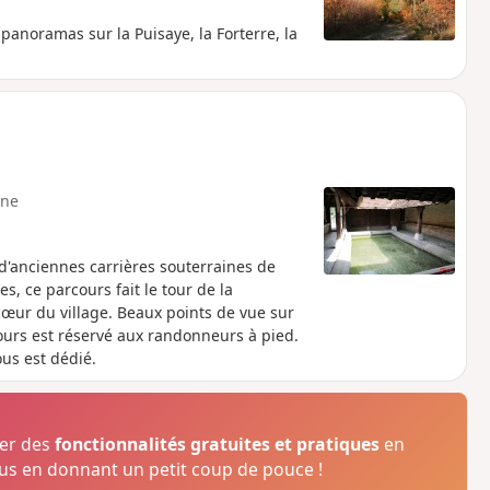
panoramas sur la Puisaye, la Forterre, la
ne
 d'anciennes carrières souterraines de
es, ce parcours fait le tour de la
cœur du village. Beaux points de vue sur
ours est réservé aux randonneurs à pied.
us est dédié.
ser des
fonctionnalités gratuites et pratiques
en
s en donnant un petit coup de pouce !