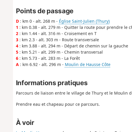
Points de passage
D
: km 0 - alt. 268 m -
Église Saint-Julien (Thury)
1
: km 0.38 - alt. 279 m - Quitter la route pour prendre le
2
: km 1.44 - alt. 316 m - Croisement en T
3
: km 2.3 - alt. 303 m - Route transversale
4
: km 3.88 - alt. 294 m - Départ de chemin sur la gauche
5
: km 5.21 - alt. 299 m - Chemin transversal
6
: km 5.73 - alt. 283 m - La Forêt
A
: km 6.92 - alt. 296 m -
Moulin de Hausse Côte
Informations pratiques
Parcours de liaison entre le village de Thury et le Moulin d
Prendre eau et chapeau pour ce parcours.
À voir