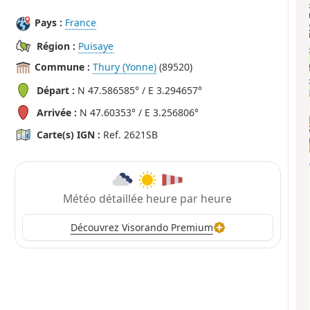
Pays :
France
Région :
Puisaye
Commune :
Thury (Yonne)
(89520)
Départ :
N 47.586585° / E 3.294657°
Arrivée :
N 47.60353° / E 3.256806°
Carte(s) IGN :
Ref. 2621SB
Météo détaillée heure par heure
Découvrez Visorando Premium