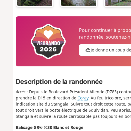
Pour continuer à prop
randonnée, soutenez-no
Je donne un coup d
Description de la randonnée
Accès
: Depuis le Boulevard Président Allende (D783) con
prendre la D15 en direction de
Coray
. Au feu tricolore, s
indication site du Stangala. Suivre tout droit cette route,
tout droit vers le poste électrique de Squividan. Peu après,
Stangala et suivre la route carrossable pas toujours en bo
Balisage GR® ®38 Blanc et Rouge