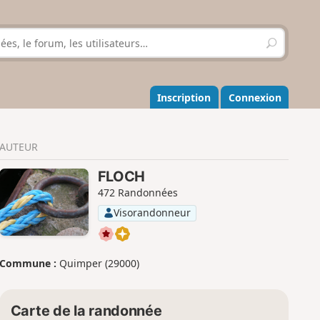
R
e
c
h
e
Inscription
Connexion
r
c
h
AUTEUR
e
r
FLOCH
472 Randonnées
Visorandonneur
Commune :
Quimper (29000)
Carte de la randonnée