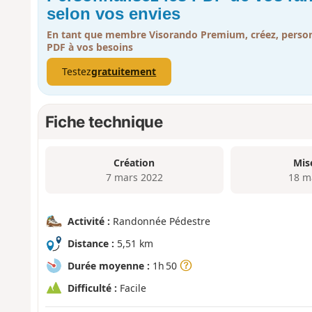
selon vos envies
En tant que membre Visorando Premium, créez, person
PDF à vos besoins
Testez
gratuitement
Fiche technique
Création
Mis
7 mars 2022
18 m
Activité :
Randonnée Pédestre
Distance :
5,51 km
Durée moyenne :
1h 50
Difficulté :
Facile