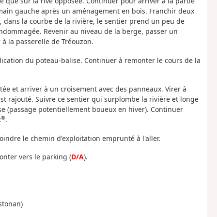
le que sur la rive opposée. Continuer pour arriver à la partie
 à main gauche après un aménagement en bois. Franchir deux
dans la courbe de la rivière, le sentier prend un peu de
endommagée. Revenir au niveau de la berge, passer un
à la passerelle de Tréouzon.
ndication du poteau-balise. Continuer à remonter le cours de la
ntée et arriver à un croisement avec des panneaux. Virer à
st rajouté. Suivre ce sentier qui surplombe la rivière et longe
se (passage potentiellement boueux en hiver). Continuer
®
R
.
oindre le chemin d'exploitation emprunté à l'aller.
monter vers le parking (
D/A
).
stonan)