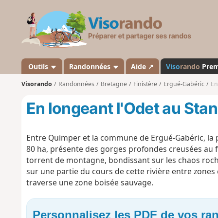
V
i
s
o
r
a
Outils
Randonnées
Aide ↗
Viso
rando
Pre
n
Visorando
Randonnées
Bretagne
Finistère
Ergué-Gabéric
En
d
o
En longeant l'Odet au Sta
Entre Quimper et la commune de Ergué-Gabéric, la 
80 ha, présente des gorges profondes creusées au fi
torrent de montagne, bondissant sur les chaos rocheu
sur une partie du cours de cette rivière entre zones 
traverse une zone boisée sauvage.
Personnalisez les PDF de vos r