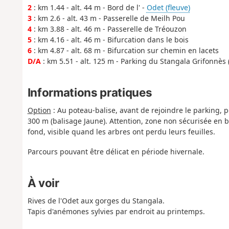
2
: km 1.44 - alt. 44 m - Bord de l' -
Odet (fleuve)
3
: km 2.6 - alt. 43 m - Passerelle de Meilh Pou
4
: km 3.88 - alt. 46 m - Passerelle de Tréouzon
5
: km 4.16 - alt. 46 m - Bifurcation dans le bois
6
: km 4.87 - alt. 68 m - Bifurcation sur chemin en lacets
D/A
: km 5.51 - alt. 125 m - Parking du Stangala Grifonnès 
Informations pratiques
Option
: Au poteau-balise, avant de rejoindre le parking, p
300 m (balisage Jaune). Attention, zone non sécurisée en bo
fond, visible quand les arbres ont perdu leurs feuilles.
Parcours pouvant être délicat en période hivernale.
À voir
Rives de l'Odet aux gorges du Stangala.
Tapis d'anémones sylvies par endroit au printemps.