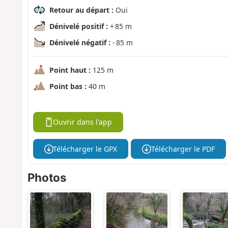
Retour au départ :
Oui
Dénivelé positif :
+ 85 m
Dénivelé négatif :
- 85 m
Point haut :
125 m
Point bas :
40 m
Ouvrir dans l'app
Télécharger le GPX
Télécharger le PDF
Photos