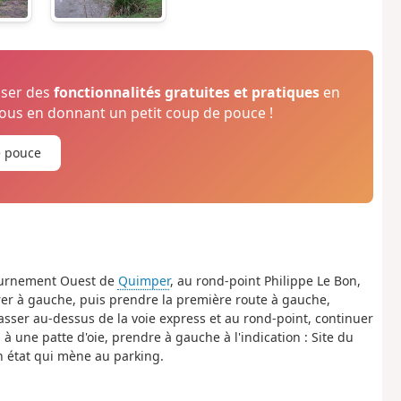
oser des
fonctionnalités gratuites et pratiques
en
us en donnant un petit coup de pouce !
e pouce
tournement Ouest de
Quimper
, au rond-point Philippe Le Bon,
errer à gauche, puis prendre la première route à gauche,
 passer au-dessus de la voie express et au rond-point, continuer
 à une patte d'oie, prendre à gauche à l'indication : Site du
n état qui mène au parking.