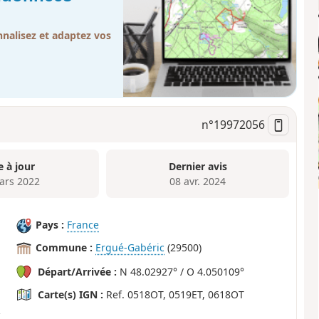
nalisez et adaptez vos
n°
19972056
e à jour
Dernier avis
ars 2022
08 avr. 2024
Pays :
France
Commune :
Ergué-Gabéric
(29500)
Départ/Arrivée :
N 48.02927° / O 4.050109°
Carte(s) IGN :
Ref. 0518OT, 0519ET, 0618OT