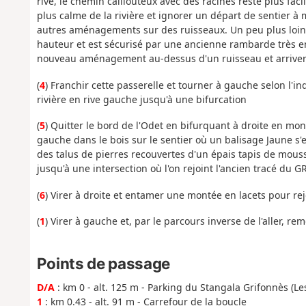
rive, le chemin caillouteux avec des racines reste plus faci
plus calme de la rivière et ignorer un départ de sentier
autres aménagements sur des ruisseaux. Un peu plus loin, 
hauteur et est sécurisé par une ancienne rambarde très 
nouveau aménagement au-dessus d'un ruisseau et arriver 
(
4
) Franchir cette passerelle et tourner à gauche selon l'i
rivière en rive gauche jusqu'à une bifurcation
(
5
) Quitter le bord de l'Odet en bifurquant à droite en mo
gauche dans le bois sur le sentier où un balisage Jaune s'e
des talus de pierres recouvertes d'un épais tapis de mous
jusqu'à une intersection où l'on rejoint l'ancien tracé du G
(
6
) Virer à droite et entamer une montée en lacets pour rej
(
1
) Virer à gauche et, par le parcours inverse de l'aller, re
Points de passage
D/A
: km 0 - alt. 125 m - Parking du Stangala Grifonnès (Le
1
: km 0.43 - alt. 91 m - Carrefour de la boucle