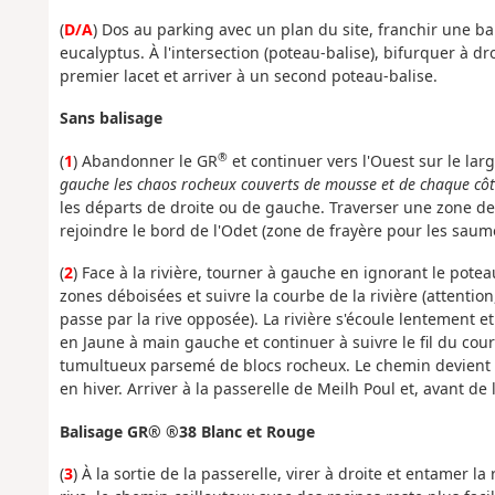
(
D/A
) Dos au parking avec un plan du site, franchir une ba
eucalyptus. À l'intersection (poteau-balise), bifurquer à d
premier lacet et arriver à un second poteau-balise.
Sans balisage
®
(
1
) Abandonner le GR
et continuer vers l'Ouest sur le la
gauche les chaos rocheux couverts de mousse et de chaque côt
les départs de droite ou de gauche. Traverser une zone de
rejoindre le bord de l'Odet (zone de frayère pour les saum
(
2
) Face à la rivière, tourner à gauche en ignorant le pote
zones déboisées et suivre la courbe de la rivière (attentio
passe par la rive opposée). La rivière s'écoule lentement e
en Jaune à main gauche et continuer à suivre le fil du coura
tumultueux parsemé de blocs rocheux. Le chemin devient ég
en hiver. Arriver à la passerelle de Meilh Poul et, avant de
Balisage GR® ®38 Blanc et Rouge
(
3
) À la sortie de la passerelle, virer à droite et entamer l