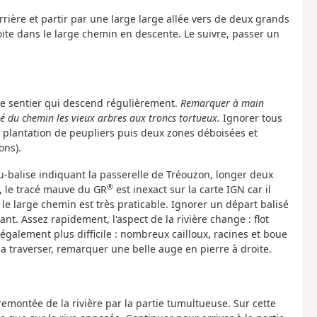
rrière et partir par une large large allée vers de deux grands
roite dans le large chemin en descente. Le suivre, passer un
rge sentier qui descend régulièrement.
Remarquer à main
é du chemin les vieux arbres aux troncs tortueux.
Ignorer tous
 plantation de peupliers puis deux zones déboisées et
ons).
au-balise indiquant la passerelle de Tréouzon, longer deux
®
n, le tracé mauve du GR
est inexact sur la carte IGN car il
t le large chemin est très praticable. Ignorer un départ balisé
nt. Assez rapidement, l'aspect de la rivière change : flot
alement plus difficile : nombreux cailloux, racines et boue
 la traverser, remarquer une belle auge en pierre à droite.
a remontée de la rivière par la partie tumultueuse. Sur cette