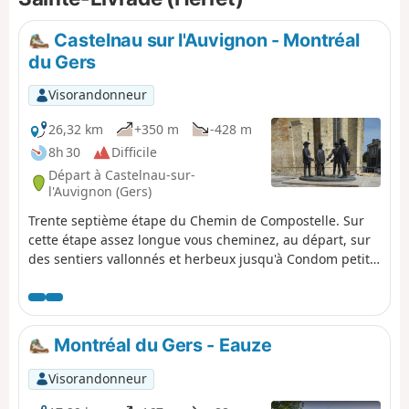
Castelnau sur l'Auvignon - Montréal
du Gers
Visorandonneur
26,32 km
+350 m
-428 m
8h 30
Difficile
Départ à Castelnau-sur-
l'Auvignon (Gers)
Trente septième étape du Chemin de Compostelle. Sur
cette étape assez longue vous cheminez, au départ, sur
des sentiers vallonnés et herbeux jusqu'à Condom petite
ville chargée d'histoire et très vivante. Votre chemin vous
amène ensuite, par monts et par vaux, entourés de
champs de tournesols et de vignes au pays de
l'Armagnac, jusqu'à Montréal-du-Gers. Attention, en cas
Montréal du Gers - Eauze
de pluie, certains endroits peuvent être très boueux et
glissants.
Visorandonneur