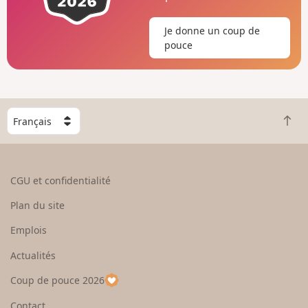
Je donne un coup de
pouce
C
R
h
e
o
t
i
o
s
CGU et confidentialité
u
i
r
s
Plan du site
e
s
n
e
Emplois
h
z
Actualités
a
u
u
n
Coup de pouce 2026
t
p
a
Contact