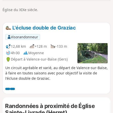
p
Église du XIXe siècle.
L'écluse double de Graziac
Visorandonneur
12,68 km
+128 m
-133 m
4h 00
Moyenne
Départ à Valence-sur-Baïse (Gers)
Un circuit agréable et varié, au départ de Valence-sur-Baïse,
à faire en toutes saisons avec pour objectif la visite de
l'écluse double de Graziac.
Randonnées à proximité de Église
Sainte-Livrade (Herret)