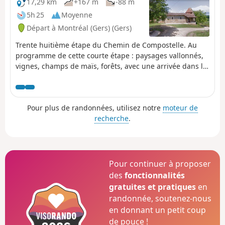
17,29 km
+167 m
-88 m
5h 25
Moyenne
Départ à Montréal (Gers) (Gers)
Trente huitième étape du Chemin de Compostelle. Au
programme de cette courte étape : paysages vallonnés,
vignes, champs de maïs, forêts, avec une arrivée dans la
magnifique ville antique d'Eauze, Prenez le temps
d’apprécier cette traversée du pays de D’Artagnan qui, au
cœur des provinces de Guyenne et Gascogne, dévoile
Pour plus de randonnées, utilisez notre
moteur de
des paysages tout en douceur, symboles d’un certain art
recherche
.
de vivre.
Pour continuer à proposer
des
fonctionnalités
gratuites et pratiques
en
randonnée, soutenez-nous
en donnant un petit coup
de pouce !