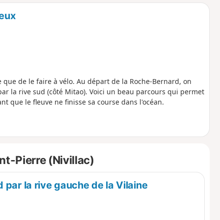
o
a
ieux
i
m
p
 que de le faire à vélo. Au départ de la Roche-Bernard, on
par la rive sud (côté Mitao). Voici un beau parcours qui permet
nt que le fleuve ne finisse sa course dans l'océan.
t-Pierre (Nivillac)
par la rive gauche de la Vilaine