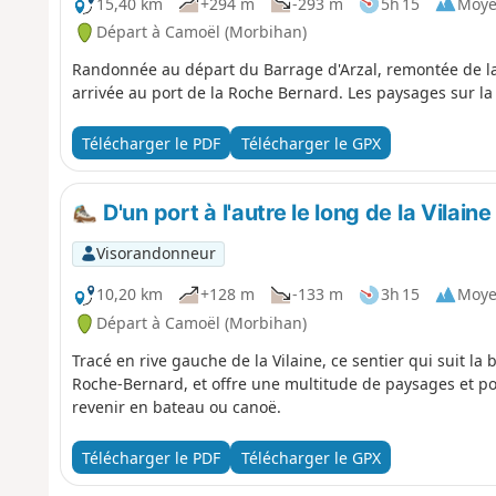
15,40 km
+294 m
-293 m
5h 15
Moy
Départ à Camoël (Morbihan)
Randonnée au départ du Barrage d'Arzal, remontée de la V
arrivée au port de la Roche Bernard. Les paysages sur la 
Télécharger le PDF
Télécharger le GPX
D'un port à l'autre le long de la Vilaine
Visorandonneur
10,20 km
+128 m
-133 m
3h 15
Moy
Départ à Camoël (Morbihan)
Tracé en rive gauche de la Vilaine, ce sentier qui suit la 
Roche-Bernard, et offre une multitude de paysages et poi
revenir en bateau ou canoë.
Télécharger le PDF
Télécharger le GPX