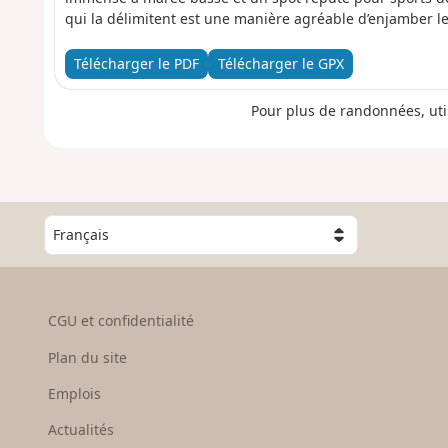
qui la délimitent est une manière agréable d’enjamber le
Télécharger le PDF
Télécharger le GPX
Pour plus de randonnées, uti
C
h
o
i
s
CGU et confidentialité
i
s
Plan du site
s
e
Emplois
z
Actualités
u