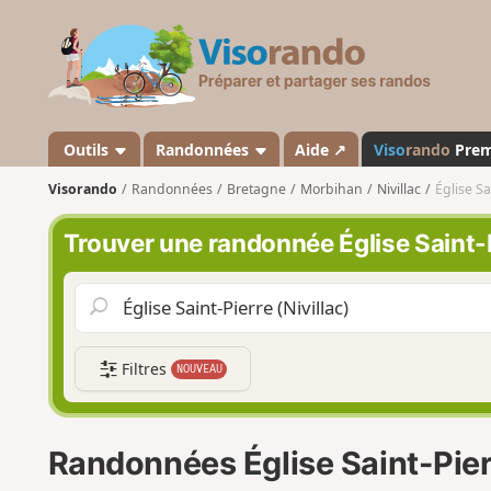
V
i
s
o
r
a
Outils
Randonnées
Aide ↗
Viso
rando
Pre
n
Visorando
Randonnées
Bretagne
Morbihan
Nivillac
Église Sa
d
o
Trouver une randonnée Église Saint-Pi
Filtres
NOUVEAU
Randonnées Église Saint-Pierr