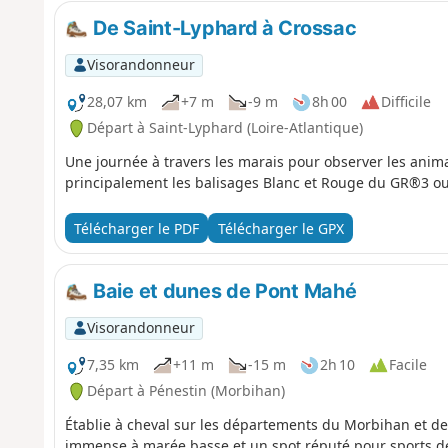
De Saint-Lyphard à Crossac
Visorandonneur
28,07 km
+7 m
-9 m
8h 00
Difficile
Départ à Saint-Lyphard (Loire-Atlantique)
Une journée à travers les marais pour observer les animau
principalement les balisages Blanc et Rouge du GR®3 ou
Télécharger le PDF
Télécharger le GPX
Baie et dunes de Pont Mahé
Visorandonneur
7,35 km
+11 m
-15 m
2h 10
Facile
Départ à Pénestin (Morbihan)
Établie à cheval sur les départements du Morbihan et de 
immense à marée basse et un spot réputé pour sports de 