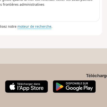
s frontières administratives
lisez notre
moteur de recherche
.
Télécharge
A
G
p
o
p
o
S
g
t
l