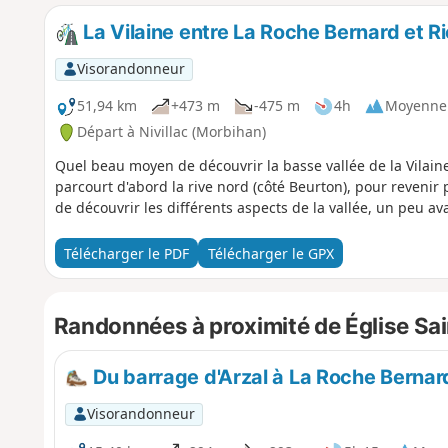
La Vilaine entre La Roche Bernard et R
Visorandonneur
51,94 km
+473 m
-475 m
4h
Moyenne
Départ à Nivillac (Morbihan)
Quel beau moyen de découvrir la basse vallée de la Vilaine
parcourt d'abord la rive nord (côté Beurton), pour revenir 
de découvrir les différents aspects de la vallée, un peu ava
Télécharger le PDF
Télécharger le GPX
Randonnées à proximité de Église Sain
Du barrage d'Arzal à La Roche Bernard 
Visorandonneur