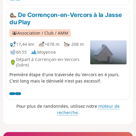
De Corrençon-en-Vercors à la Jasse
du Play
Association / Club / AMM
17,44 km
+678 m
-208 m
6h 55
Moyenne
Départ à Corrençon-en-Vercors
(Isère)
Première étape d'une traversée du Vercors en 4 jours.
C'est long mais le dénivelé n'est pas excessif.
Pour plus de randonnées, utilisez notre
moteur de
recherche
.