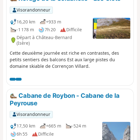
Visorandonneur
16,20 km
+933 m
-1 178 m
7h 20
Difficile
Départ à Château-Bernard
(Isère)
Cette deuxième journée est riche en contrastes, des
petits sentiers des balcons Est aux large pistes du
domaine skiable de Corrençon Villard.
Cabane de Roybon - Cabane de la
Peyrouse
Visorandonneur
17,50 km
+665 m
-524 m
6h 55
Difficile