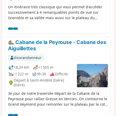
Un itinéraire très classique qui vous permet d'accéder
successivement à 4 remarquables points de vue sur
Grenoble et sa vallée mais aussi sur le plateau du
Vercors, le Rocher de l'Ours et le Roc Cornafion. C'est la
sortie à faire au moins une fois si on est dans le coin.
L'idéal est de monter à 2 véhicules et d'en laisser un à
l'arrivée qui se situe au Parking des Barnets, 2 lacets
Cabane de la Peyrouse - Cabane des
plus bas que celui du départ à la station de Lans en
Aiguillettes
Vercors.
Visorandonneur
18,24 km
+1 505 m
-1 222 m
9h 30
Difficile
Départ à Saint-Andéol (Isère)
(Isère)
3e jour de notre traversée départ de la Cabane de la
Peyrouse pour rallier Gresse en Vercors. On contourne le
Grand Veymond pour remonter sur le plateau par le col
des Bachassons (eau) puis on fait halte à la Cabane de
l'Aiguillette.