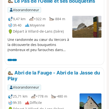
Le Pas de l'Oeille et ses bouquetins
Visorandonneur
9,47 km
+322 m
-884 m
3h 40
Moyenne
Départ à Villard-de-Lans (Isère)
Une randonnée au cœur du Vercors à
la découverte des bouquetins
(nombreux et peu farouches dans
ces montagnes). Et en cadeau à
l'arrivée, de beaux panoramas sur les
montagnes environnantes.
Abri de la Fauge - Abri de la Jasse du
Play
Visorandonneur
25,71 km
+778 m
-480 m
9h 35
Difficile
Départ à Villard-de-Lans (Isère)