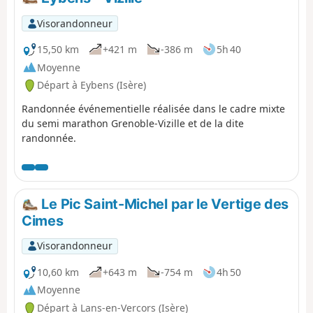
Visorandonneur
15,50 km
+421 m
-386 m
5h 40
Moyenne
Départ à Eybens (Isère)
Randonnée événementielle réalisée dans le cadre mixte
du semi marathon Grenoble-Vizille et de la dite
randonnée.
Le Pic Saint-Michel par le Vertige des
Cimes
Visorandonneur
10,60 km
+643 m
-754 m
4h 50
Moyenne
Départ à Lans-en-Vercors (Isère)