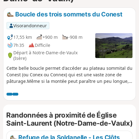
p
Boucle des trois sommets du Conest
Visorandonneur
17,55 km
+900 m
-908 m
7h 35
Difficile
Départ à Notre-Dame-de-Vaulx
(Isère)
Cette belle boucle permet d'accéder au plateau sommital du
Conest (ou Conex ou Connex) qui est une vaste zone de
pâturage.Même si la montée peut paraître un peu longue,
elle est très agréable et une magnifique récompense attend
le randonneur une fois arrivé en haut : un panorama à 360°
laissant découvrir les massifs de Belledonne, du Taillefer,
des Grandes-Rousses, du Dévoluy et du Vercors.La cotation
Randonnées à proximité de Église
Difficile est due au cumul de la distance du dénivelé, tous
deux importants.
Saint-Laurent (Notre-Dame-de-Vaulx)
Refuge de la Soldanelle - Les Clôts