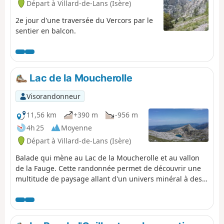
Départ à Villard-de-Lans (Isère)
2e jour d'une traversée du Vercors par le
sentier en balcon.
Lac de la Moucherolle
Visorandonneur
11,56 km
+390 m
-956 m
4h 25
Moyenne
Départ à Villard-de-Lans (Isère)
Balade qui mène au Lac de la Moucherolle et au vallon
de la Fauge. Cette randonnée permet de découvrir une
multitude de paysage allant d'un univers minéral à des
pâturages en passant par la forêt avec de jolis
panoramas sur l'ensemble du Vercors Nord.