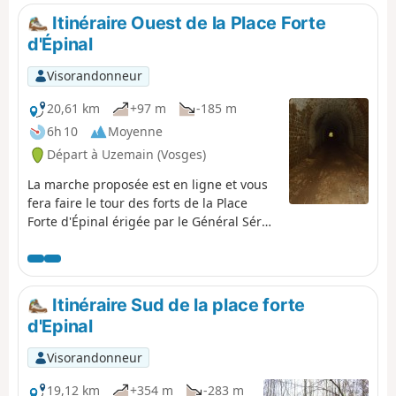
Itinéraire Ouest de la Place Forte
d'Épinal
Visorandonneur
20,61 km
+97 m
-185 m
6h 10
Moyenne
Départ à Uzemain (Vosges)
La marche proposée est en ligne et vous
fera faire le tour des forts de la Place
Forte d'Épinal érigée par le Général Séré
de Rivières. Cette étape part du Fort du
Roulon situé sur la route reliant Épinal à
Uzemain et rejoindra le Fort de la Grande
Haye à Golbey.
Itinéraire Sud de la place forte
d'Epinal
Visorandonneur
19,12 km
+354 m
-283 m