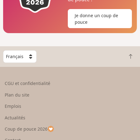
Je donne un coup de
pouce
C
R
h
e
o
t
i
o
s
CGU et confidentialité
u
i
r
s
Plan du site
e
s
n
e
Emplois
h
z
Actualités
a
u
u
n
Coup de pouce 2026
t
p
a