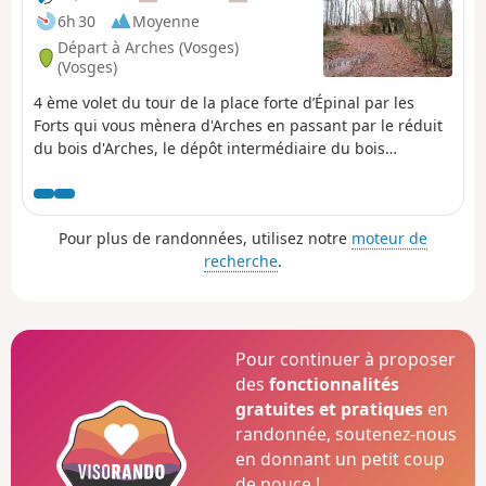
6h 30
Moyenne
Départ à Arches (Vosges)
(Vosges)
4 ème volet du tour de la place forte d’Épinal par les
Forts qui vous mènera d'Arches en passant par le réduit
du bois d'Arches, le dépôt intermédiaire du bois
d'Arches, le fort du Bambois, le dépôt intermédiaire de
l'Etang du Bult, le fort des Friches et arrivée au fort du
RoulonC'est une randonnée en ligne, pour cela, déposer
Pour plus de randonnées, utilisez notre
moteur de
un véhicule à l'étang de Morevoid après le Roulon sur la
recherche
.
route d'Uzemain. Rejoindre le départ à Arches en
passant par Nayemont, Uriménil, Dounoux, Hadol.
Pour continuer à proposer
des
fonctionnalités
gratuites et pratiques
en
randonnée, soutenez-nous
en donnant un petit coup
de pouce !