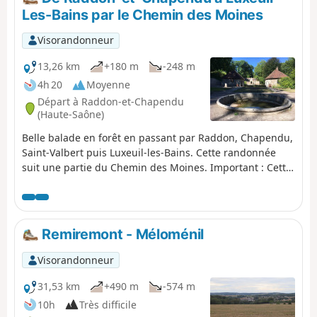
Les-Bains par le Chemin des Moines
Visorandonneur
13,26 km
+180 m
-248 m
4h 20
Moyenne
Départ à Raddon-et-Chapendu
(Haute-Saône)
Belle balade en forêt en passant par Raddon, Chapendu,
Saint-Valbert puis Luxeuil-les-Bains. Cette randonnée
suit une partie du Chemin des Moines. Important : Cette
randonnée ne forme pas une boucle. Il n'y a pas de
transports en commun reliant Luxeuil-les-Bains à
Raddon-et-Chapendu. Il vous faut trouver un moyen de
parvenir au point de départ ou au point d'arrivée.
Remiremont - Méloménil
Visorandonneur
31,53 km
+490 m
-574 m
10h
Très difficile