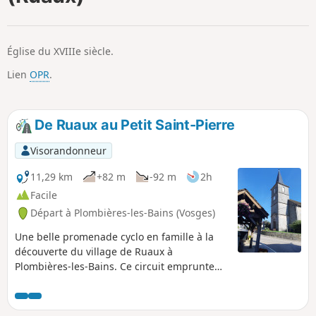
p
Église du XVIIIe siècle.
Lien
OPR
.
De Ruaux au Petit Saint-Pierre
Visorandonneur
11,29 km
+82 m
-92 m
2h
Facile
Départ à Plombières-les-Bains (Vosges)
Une belle promenade cyclo en famille à la
découverte du village de Ruaux à
Plombières-les-Bains. Ce circuit emprunte
des chemins forestiers et des petites routes
communales, ne comporte pas de difficultés
particulières et permet de découvrir de