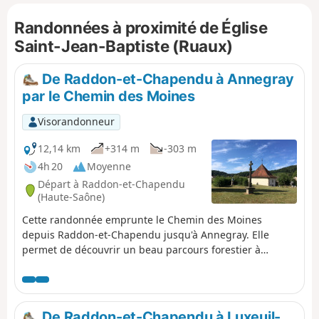
magnifiques paysages ruraux ainsi qu'un
Randonnées à proximité de Église
point de vue sur le Jura et peut être aussi
avec vue sur le Mont Blanc (suivant la
Saint-Jean-Baptiste (Ruaux)
météo).
De Raddon-et-Chapendu à Annegray
par le Chemin des Moines
Visorandonneur
12,14 km
+314 m
-303 m
4h 20
Moyenne
Départ à Raddon-et-Chapendu
(Haute-Saône)
Cette randonnée emprunte le Chemin des Moines
depuis Raddon-et-Chapendu jusqu'à Annegray. Elle
permet de découvrir un beau parcours forestier à
Raddon, la Chapelle Saint-Roch à Sainte-Marie-en-
Chanois, la Chapelle Saint-Colomban et, enfin, la
chapelle à Annegray.
De Raddon-et-Chapendu à Luxeuil-