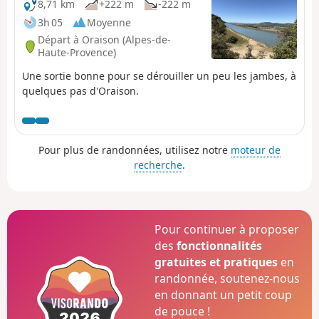
8,71 km
+222 m
-222 m
3h 05
Moyenne
Départ à Oraison (Alpes-de-
Haute-Provence)
Une sortie bonne pour se dérouiller un peu les jambes, à
quelques pas d'Oraison.
Pour plus de randonnées, utilisez notre
moteur de
recherche
.
Pour continuer à proposer
des
fonctionnalités
gratuites et pratiques
en
randonnée, soutenez-nous
en donnant un petit coup
de pouce !