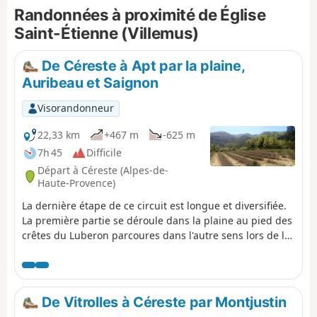
Randonnées à proximité de Église
Saint-Étienne (Villemus)
De Céreste à Apt par la plaine,
Auribeau et Saignon
Visorandonneur
22,33 km
+467 m
-625 m
7h 45
Difficile
Départ à Céreste (Alpes-de-
Haute-Provence)
La dernière étape de ce circuit est longue et diversifiée.
La première partie se déroule dans la plaine au pied des
crêtes du Luberon parcoures dans l'autre sens lors de la
deuxième étape. On prend ensuite de la hauteur en
montant successivement aux villages de Glorivette,
Castellet-en-Lubéron et Auribeau, les deux derniers
offrant un beau patrimoine. On descend ensuite tout du
De Vitrolles à Céreste par Montjustin
long avec, au passage, la traversée du beau village de