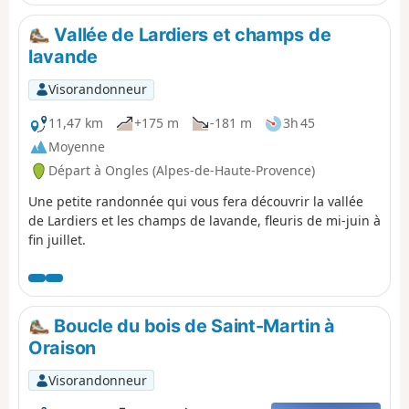
remarquables par ses paysages de canyons et
cheminées de fée rappelant les westerns de John Ford.
Vallée de Lardiers et champs de
L'itinéraire rejoint le bourg perché de Villars avant de
lavande
rallier Saint-Saturnin-lès-Apt.
Visorandonneur
11,47 km
+175 m
-181 m
3h 45
Moyenne
Départ à Ongles (Alpes-de-Haute-Provence)
Une petite randonnée qui vous fera découvrir la vallée
de Lardiers et les champs de lavande, fleuris de mi-juin à
fin juillet.
Boucle du bois de Saint-Martin à
Oraison
Visorandonneur