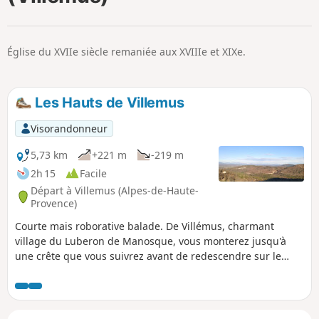
p
Église du XVIIe siècle remaniée aux XVIIIe et XIXe.
Les Hauts de Villemus
Visorandonneur
5,73 km
+221 m
-219 m
2h 15
Facile
Départ à Villemus (Alpes-de-Haute-
Provence)
Courte mais roborative balade. De Villémus, charmant
village du Luberon de Manosque, vous monterez jusqu'à
une crête que vous suivrez avant de redescendre sur le
village. Paysages magnifiques et vues sur tous les massifs
montagneux de la région, la plaine de Forcalquier, les
vallées de la Durance et de l'Encrême.