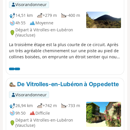
Saignon.
Visorandonneur
14,51 km
+279 m
-400 m
4h 55
Moyenne
Départ à Vitrolles-en-Lubéron
(Vaucluse)
La troisième étape est la plus courte de ce circuit. Après
un très agréable cheminement sur une piste au pied de
collines boisées, on emprunte un étroit sentier qui nous
permet de basculer du versant Sud au versant Nord du
massif. On monte ensuite au joli village de Montjustin,
puis on redescend par une crête offrant de superbes
points de vue.
De Vitrolles-en-Lubéron à Oppedette
Visorandonneur
26,94 km
+742 m
-733 m
9h 50
Difficile
Départ à Vitrolles-en-Lubéron
(Vaucluse)