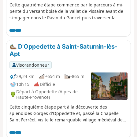
Cette quatrième étape commence par le parcours à mi-
pente du versant boisé de la Vallat de Pissaire avant de
s'engager dans le Ravin du Gancet puis traverser la
vallée de l'Aiguebelle pour rejoindre le bourg perché de
Montjustin. L'itinéraire suit la crête de la colline séparant
cette vallée de celle de l'Encrême et s'abaisse pour
rejoindre Céreste, situé à leur confluence. Il franchit le
D'Oppedette à Saint-Saturnin-lès-
remarquable Pont de la Baou avant de découvrir, nicher
Apt
dans les bois, le moyenâgeux Prieuré de Carluc. Il
grimpe le flanc de la vallée et bascule sur celle du Grand
Visorandonneur
Vallat puis remonte son adret vers Sainte-Croix-à-Lauze
d'où il gagne le haut du vallon du Cavalon avant de le
29,24 km
+654 m
-865 m
redescendre pour gagner le village Oppedette.
10h 15
Difficile
Départ à Oppedette (Alpes-de-
Haute-Provence)
Cette cinquième étape part à la découverte des
splendides Gorges d'Oppedette et, passé la Chapelle
Saint Ferréol, visite le remarquable village médiéval de
Viens et son dédale de ruelles marquées par les siècles,
puis traverse les rutilantes ocres du Colorado de Rustrel,