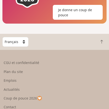
Je donne un coup de
pouce
C
R
h
e
o
t
i
o
s
CGU et confidentialité
u
i
r
s
Plan du site
e
s
n
e
Emplois
h
z
Actualités
a
u
u
n
Coup de pouce 2026
t
p
a
Contact