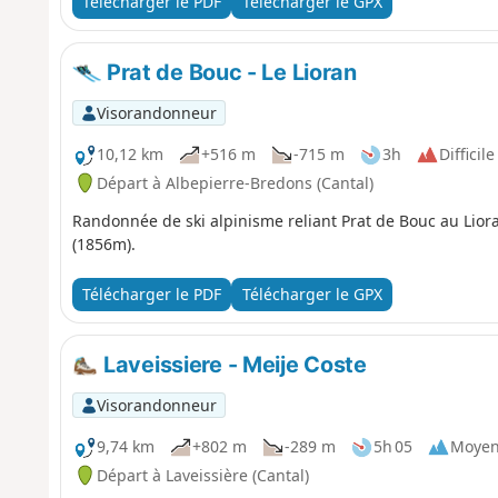
Télécharger le PDF
Télécharger le GPX
Prat de Bouc - Le Lioran
Visorandonneur
10,12 km
+516 m
-715 m
3h
Difficile
Départ à Albepierre-Bredons (Cantal)
Randonnée de ski alpinisme reliant Prat de Bouc au Lior
(1856m).
Télécharger le PDF
Télécharger le GPX
Laveissiere - Meije Coste
Visorandonneur
9,74 km
+802 m
-289 m
5h 05
Moye
Départ à Laveissière (Cantal)