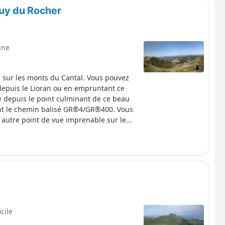
Puy du Rocher
nne
 sur les monts du Cantal. Vous pouvez
 depuis le Lioran ou en empruntant ce
e depuis le point culminant de ce beau
ant le chemin balisé GR®4/GR®400. Vous
n autre point de vue imprenable sur le
vers la station du Lioran sur les crêtes.
après avoir passé le Puy du Rocher, deux
r nécessitent de descendre la roche,
icile