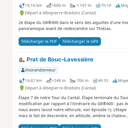
19,16 km
+600 m
-1 197 m
7h 10
Mo
Départ à Albepierre-Bredons (Cantal)
2e étape du GR®400 dans le sens des aiguilles d'une mo
panoramique avant de redescendre sur Thiézac.
Télécharger le PDF
Télécharger le GPX
Prat de Bouc–Lavessière
Visorandonneur
14,67 km
+248 m
-706 m
4h 55
Moy
Départ à Albepierre-Bredons (Cantal)
Étape 7 de notre Tour du Cantal. Étape terminale du Tour
modification par rapport à l'itinéraire du GR®400 : pas d
nous avons laissé notre véhicule, voir épisode 1). L'étape
mais le fait de descendre, en altitude, amène la chaleur