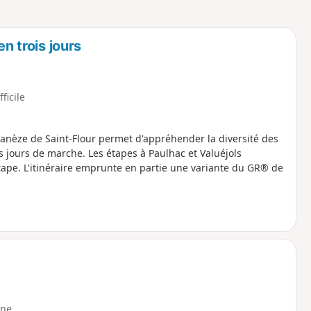
o
a
i
m
p
n trois jours
fficile
 Planèze de Saint-Flour permet d'appréhender la diversité des
 jours de marche. Les étapes à Paulhac et Valuéjols
tape. L'itinéraire emprunte en partie une variante du GR® de
ne