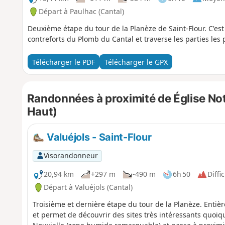
Départ à Paulhac (Cantal)
Deuxième étape du tour de la Planèze de Saint-Flour. C'est l
contreforts du Plomb du Cantal et traverse les parties les 
Télécharger le PDF
Télécharger le GPX
Randonnées à proximité de Église Not
Haut)
Valuéjols - Saint-Flour
Visorandonneur
20,94 km
+297 m
-490 m
6h 50
Diffic
Départ à Valuéjols (Cantal)
Troisième et dernière étape du tour de la Planèze. Entiè
et permet de découvrir des sites très intéressants quoiqu