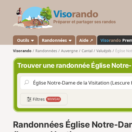
V
i
s
o
r
a
Outils
Randonnées
Aide ↗
Viso
rando
Pre
n
Visorando
Randonnées
Auvergne
Cantal
Valuéjols
Église Not
d
o
Trouver une randonnée Église Notre-
Filtres
NOUVEAU
Randonnées Église Notre-Dame