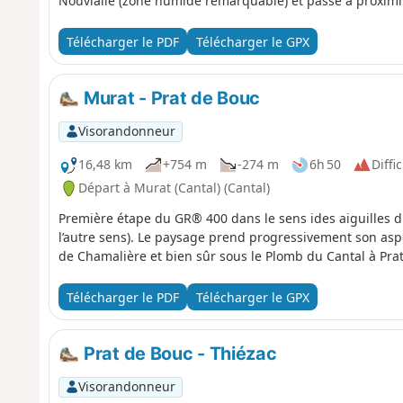
Nouvialle (zone humide remarquable) et passe à proximit
Télécharger le PDF
Télécharger le GPX
Murat - Prat de Bouc
Visorandonneur
16,48 km
+754 m
-274 m
6h 50
Diffic
Départ à Murat (Cantal) (Cantal)
Première étape du GR® 400 dans le sens ides aiguilles d'
l’autre sens). Le paysage prend progressivement son asp
de Chamalière et bien sûr sous le Plomb du Cantal à Pra
Télécharger le PDF
Télécharger le GPX
Prat de Bouc - Thiézac
Visorandonneur