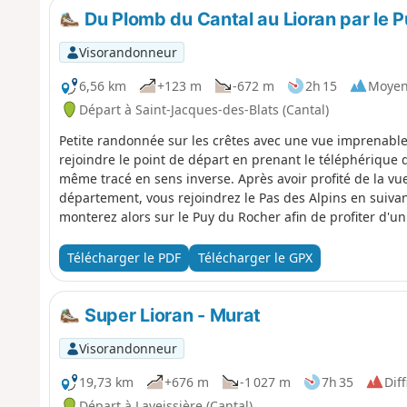
Du Plomb du Cantal au Lioran par le 
Visorandonneur
6,56 km
+123 m
-672 m
2h 15
Moye
Départ à Saint-Jacques-des-Blats (Cantal)
Petite randonnée sur les crêtes avec une vue imprenable
rejoindre le point de départ en prenant le téléphérique
même tracé en sens inverse. Après avoir profité de la vu
département, vous rejoindrez le Pas des Alpins en suiv
monterez alors sur le Puy du Rocher afin de profiter d'u
Plomb du Cantal et ses alentours. Puis vous redescendrez 
La balade se termine dans la forêt du Lioran.Attention : 
Télécharger le PDF
Télécharger le GPX
zones peuvent sembler un peu difficiles pour certains ca
mais des aides ont été mises en place.
Super Lioran - Murat
Visorandonneur
19,73 km
+676 m
-1 027 m
7h 35
Diff
Départ à Laveissière (Cantal)