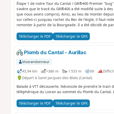
Étape 1 de notre Tour du Cantal / GR®400 Premier "bug"
s'avère que le tracé du GR®400 a été modifié suite à des
que nous avons compris). Ainsi, au lieu de monter depui
sur celles-ci jusqu’au rocher du Bec de l'Aigle, il faut re
remonter à partir de la Bourgeade. Il a été décidé de part
Télécharger le PDF
Télécharger le GPX
Plomb du Cantal - Aurillac
Visorandonneur
45,94 km
+386 m
-1 553 m
6h
Diffici
Départ à Saint-Jacques-des-Blats (Cantal)
Balade à VTT découverte. Nécessite de prendre le train d'A
téléphérique du Lioran au sommet du Plomb du Cantal. L'i
Télécharger le PDF
Télécharger le GPX