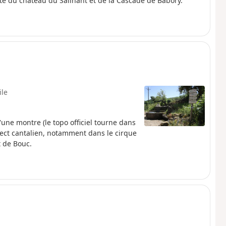
é du château du Sailhant et de la Cascade de Babory.
ile
une montre (le topo officiel tourne dans
ect cantalien, notamment dans le cirque
t de Bouc.