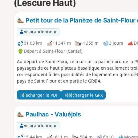
(Lescure Haut)
Petit tour de la Planèze de Saint-Flour e
Visorandonneur
61,03 km
+1 347 m
-1 355 m
3 jours
Di
Départ à Saint-Flour (Cantal)
Au départ de Saint-Flour, ce tour sur la partie nord de la
paysages de ce haut plateau basaltique en seulement trois
correspondent à des possibilités de logement en gites d'é
pays de Saint-Flour et en partie le GR®4.
Télécharger le PDF
Télécharger le GPX
Paulhac - Valuéjols
Visorandonneur
15,44 km
+611 m
-584 m
6h 10
Moyen