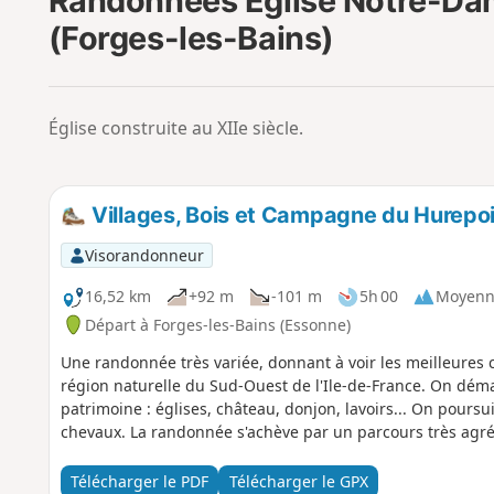
Randonnées Église Notre-Da
(Forges-les-Bains)
Église construite au XIIe siècle.
Villages, Bois et Campagne du Hurepo
Visorandonneur
16,52 km
+92 m
-101 m
5h 00
Moyenn
Départ à Forges-les-Bains (Essonne)
Une randonnée très variée, donnant à voir les meilleures c
région naturelle du Sud-Ouest de l'Ile-de-France. On déma
patrimoine : églises, château, donjon, lavoirs... On pours
chevaux. La randonnée s'achève par un parcours très agré
Télécharger le PDF
Télécharger le GPX