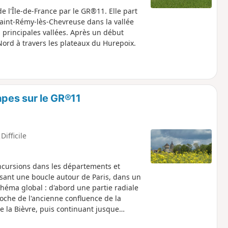
 l'Île-de-France par le GR®11. Elle part
Saint-Rémy-lès-Chevreuse dans la vallée
s principales vallées. Après un début
n Nord à travers les plateaux du Hurepoix.
apes sur le GR®11
Difficile
incursions dans les départements et
isant une boucle autour de Paris, dans un
héma global : d'abord une partie radiale
roche de l'ancienne confluence de la
 de la Bièvre, puis continuant jusque
ient une boucle faisant le tour de l’Île-de-