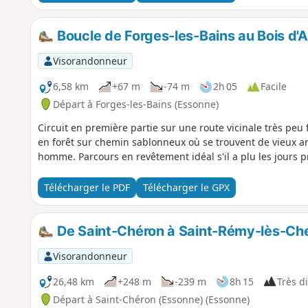
Boucle de Forges-les-Bains au Bois d'
Visorandonneur
6,58 km
+67 m
-74 m
2h 05
Facile
Départ à Forges-les-Bains (Essonne)
Circuit en première partie sur une route vicinale très peu
en forêt sur chemin sablonneux où se trouvent de vieux ar
homme. Parcours en revêtement idéal s'il a plu les jours 
Télécharger le PDF
Télécharger le GPX
De Saint-Chéron à Saint-Rémy-lès-Chev
Visorandonneur
26,48 km
+248 m
-239 m
8h 15
Très di
Départ à Saint-Chéron (Essonne) (Essonne)