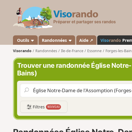
V
i
s
o
r
a
Outils
Randonnées
Aide ↗
Viso
rando
Pre
n
Visorando
Randonnées
Ile-de-France
Essonne
Forges-les-Bain
d
o
Trouver une randonnée Église Notre
Bains)
Filtres
NOUVEAU