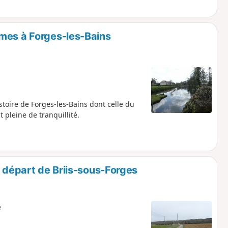
ines. L'itinéraire traverse de belles
ive, des Parcs Naturels Régionaux et
veilles architecturales.
mes à Forges-les-Bains
toire de Forges-les-Bains dont celle du
t pleine de tranquillité.
u départ de Briis-sous-Forges
e