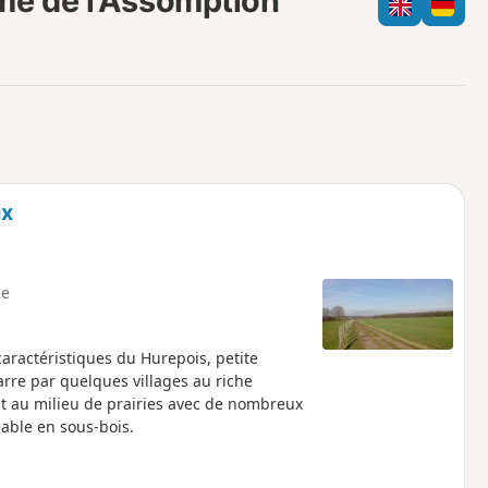
me de l'Assomption
e
c
m
h
o
a
i
m
p
ix
e
aractéristiques du Hurepois, petite
rre par quelques villages au riche
uit au milieu de prairies avec de nombreux
able en sous-bois.