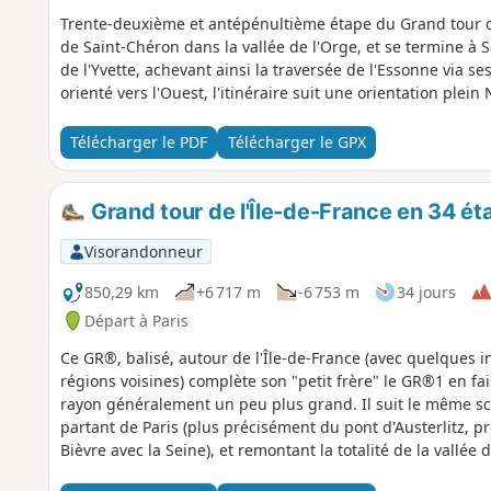
Trente-deuxième et antépénultième étape du Grand tour de
de Saint-Chéron dans la vallée de l'Orge, et se termine à 
de l'Yvette, achevant ainsi la traversée de l'Essonne via se
orienté vers l'Ouest, l'itinéraire suit une orientation plei
Télécharger le PDF
Télécharger le GPX
Grand tour de l'Île-de-France en 34 ét
Visorandonneur
850,29 km
+6 717 m
-6 753 m
34 jours
Départ à Paris
Ce GR®, balisé, autour de l'Île-de-France (avec quelques 
régions voisines) complète son "petit frère" le GR®1 en fa
rayon généralement un peu plus grand. Il suit le même sc
partant de Paris (plus précisément du pont d'Austerlitz, p
Bièvre avec la Seine), et remontant la totalité de la vallée
Villiers-Saint-Frédéric, dans les Yvelines. De là, part et rev