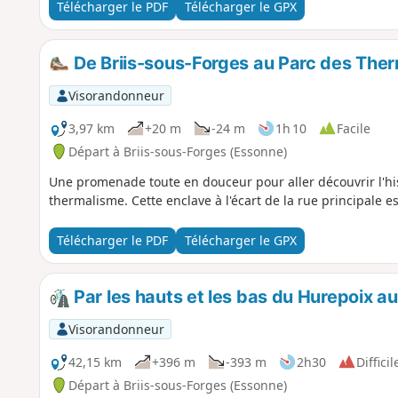
France, au voisinage de ses frontières avec les régions vois
Télécharger le PDF
Télécharger le GPX
régions, bien souvent, préservées de l’urbanisation intens
autres zones naturelles préservées, et croise quelques mer
De Briis-sous-Forges au Parc des Ther
Visorandonneur
3,97 km
+20 m
-24 m
1h 10
Facile
Départ à Briis-sous-Forges (Essonne)
Une promenade toute en douceur pour aller découvrir l'his
thermalisme. Cette enclave à l'écart de la rue principale es
Télécharger le PDF
Télécharger le GPX
Par les hauts et les bas du Hurepoix a
Visorandonneur
42,15 km
+396 m
-393 m
2h30
Difficil
Départ à Briis-sous-Forges (Essonne)