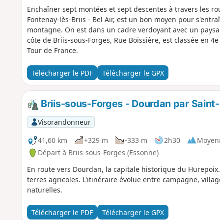
Enchaîner sept montées et sept descentes à travers les ro
Fontenay-lès-Briis - Bel Air, est un bon moyen pour s'ent
montagne. On est dans un cadre verdoyant avec un paysag
côte de Briis-sous-Forges, Rue Boissière, est classée en 4e
Tour de France.
Télécharger le PDF
Télécharger le GPX
Briis-sous-Forges - Dourdan par Sain
Visorandonneur
41,60 km
+329 m
-333 m
2h30
Moyen
Départ à Briis-sous-Forges (Essonne)
En route vers Dourdan, la capitale historique du Hurepoix.
terres agricoles. L'itinéraire évolue entre campagne, villag
naturelles.
Télécharger le PDF
Télécharger le GPX