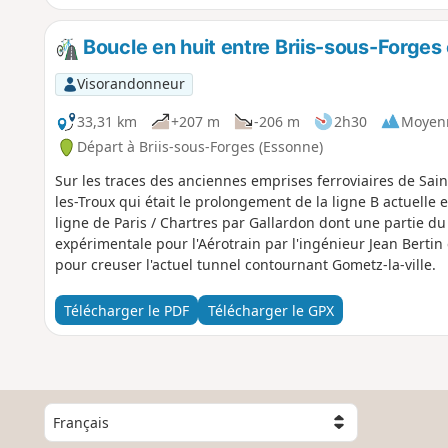
Boucle en huit entre Briis-sous-Forge
Visorandonneur
33,31 km
+207 m
-206 m
2h30
Moyen
Départ à Briis-sous-Forges (Essonne)
Sur les traces des anciennes emprises ferroviaires de Sai
les-Troux qui était le prolongement de la ligne B actuelle e
ligne de Paris / Chartres par Gallardon dont une partie du
expérimentale pour l'Aérotrain par l'ingénieur Jean Bertin 
pour creuser l'actuel tunnel contournant Gometz-la-ville.
Télécharger le PDF
Télécharger le GPX
C
h