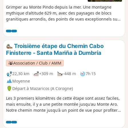
Grimper au Monte Pindo depuis la mer. Une montagne
mythique d'altitude 629 m, avec des paysages de blocs
granitiques arrondis, des points de vues exceptionnels sur
une côte large et accidentée de Fisterra, Corcubión, Ézaro,
plage de Carnota, à la Punta de Caldebarcos mais aussi sur
les crêtes et les alignements d'éoliennes. Dans la première
partie, le chemin est large et carrossable.
Troisième étape du Chemin Cabo
Finisterre - Santa Mariña à Dumbría
Association / Club / AMM
22,30 km
+309 m
-448 m
7h 15
Moyenne
Départ à Mazaricos (A Corogne)
Les 3 premiers kilomètres de cette étape sont assez faciles,
mais ensuite, il y a une petite montée jusqu'au Monte Aro.
Notre chemin monte jusqu'à un point de vue pour profiter
de la vue panoramique, mais pas besoin d'aller jusqu'au
sommet, car 500 mètres avant le sommet, il y a un virage à