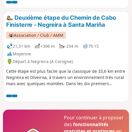
termine dans un de ces petits villages
qui parsèment la géographie
galicienne : Ponte Olveira, un endroit
Deuxième étape du Chemin de Cabo
parfait pour se reposer et reprendre des
Finisterre - Negreira à Santa Mariña
forces.
Association / Club / AMM
21,51 km
+396 m
-234 m
7h 15
Moyenne
Départ à Negreira (A Corogne)
Cette étape est plus facile que la classique de 33,6 km entre
Negreira et Olveiroa, à travers un environnement très rural
mais avec quelques montées. Dans les dix premiers
kilomètres, on traverse des forêts luxuriantes de pins, de
châtaigniers et de chênes, puis on passe par une zone plus
dégagée. À la fin, il y a un petit village sympa qui vaut le
détour.
Pour continuer à proposer
des
fonctionnalités
gratuites et pratiques
en