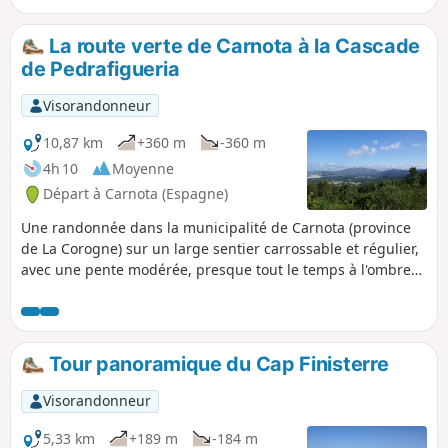
randonneurs venant de Fisterra, alors dis-leur bonjour et
discute un peu avec eux. Commence tôt et cherche un
La route verte de Carnota à la Cascade
endroit pour déjeuner à Lires, un village situé à mi-chemin.
de Pedrafigueria
Visorandonneur
10,87 km
+360 m
-360 m
4h 10
Moyenne
Départ à Carnota (Espagne)
Une randonnée dans la municipalité de Carnota (province
de La Corogne) sur un large sentier carrossable et régulier,
avec une pente modérée, presque tout le temps à l'ombre
d'une forêt très dense. Résineux et feuillus, surtout des
eucalyptus mais aussi pins, chênes, lauriers et châtaigniers.
Les points de vue sur la côte, la plage et la montagne du
Monte Pindo sont sans cesse renouvelés. Sur le chemin,
Tour panoramique du Cap Finisterre
quelques pétroglyphes. Au bout de la montée, la belle
cascade de Pedrafigueria.
Visorandonneur
5,33 km
+189 m
-184 m