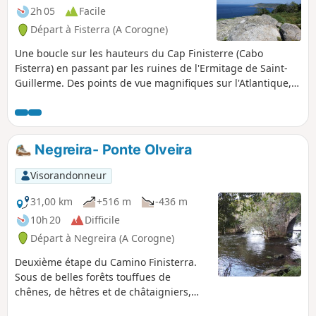
2h 05
Facile
Départ à Fisterra (A Corogne)
Une boucle sur les hauteurs du Cap Finisterre (Cabo
Fisterra) en passant par les ruines de l'Ermitage de Saint-
Guillerme. Des points de vue magnifiques sur l'Atlantique,
le Phare du Cap Fisterra (depuis le Mirador de Solpor), les
plages de Mar de Fora, de Langosteira, de Carnota, du Ria
de Corcubion, du Cap de Cee, des îles Centola et Lobeira
Grande, de très nombreuses pointes mais aussi du Monte
Negreira- Ponte Olveira
do Pindo.
Visorandonneur
31,00 km
+516 m
-436 m
10h 20
Difficile
Départ à Negreira (A Corogne)
Deuxième étape du Camino Finisterra.
Sous de belles forêts touffues de
chênes, de hêtres et de châtaigniers,
c'est une belle étape en montée qui se