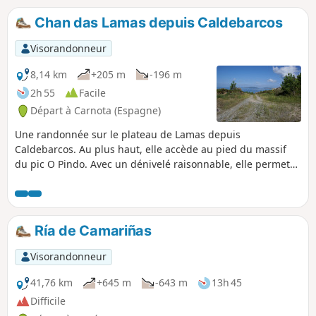
droite et le début d'une descente raide sur un chemin de
terre. Dans la descente du Monte Aro, on peut profiter de
Chan das Lamas depuis Caldebarcos
belles vues sur la vallée de Xallas, notamment sur le grand
lac artificiel de Fervenza.
Visorandonneur
8,14 km
+205 m
-196 m
2h 55
Facile
Départ à Carnota (Espagne)
Une randonnée sur le plateau de Lamas depuis
Caldebarcos. Au plus haut, elle accède au pied du massif
du pic O Pindo. Avec un dénivelé raisonnable, elle permet
de découvrir le Monte Pindo et les Pics de la Runa. Elle offre
aussi de nombreuses perspectives sur la Plage de Carnota,
les Isles Lobeira, Ezaro, la Ria de Corcubion et le Cap
Finisterre.
Ría de Camariñas
Visorandonneur
41,76 km
+645 m
-643 m
13h 45
Difficile