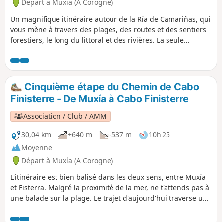
Départ à Muxía (A Corogne)
Un magnifique itinéraire autour de la Ría de Camariñas, qui
vous mène à travers des plages, des routes et des sentiers
forestiers, le long du littoral et des rivières. La seule
difficulté réside dans sa longueur, car il n'y a pas de
montées raides à franchir.
Cinquième étape du Chemin de Cabo
Finisterre - De Muxía à Cabo Finisterre
Association / Club / AMM
30,04 km
+640 m
-537 m
10h 25
Moyenne
Départ à Muxía (A Corogne)
L'itinéraire est bien balisé dans les deux sens, entre Muxía
et Fisterra. Malgré la proximité de la mer, ne t'attends pas à
une balade sur la plage. Le trajet d'aujourd'hui traverse un
territoire rural et isolé, avec des chemins de terre, des
forêts et des pentes difficiles. Tu croiseras peut-être des