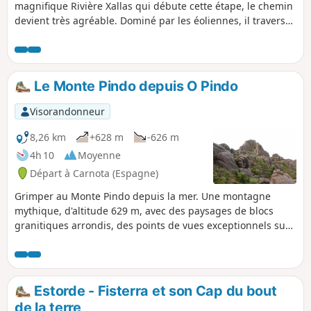
magnifique Rivière Xallas qui débute cette étape, le chemin
devient très agréable. Dominé par les éoliennes, il traverse
des étendues de bruyères, des prairies et des forêts tantôt
d’eucalyptus tantôt de pins. Avant d’atteindre la Ria de
Corcubión, la route vous conduit par les alentours du
sanctuaire de Notre-Dame des Neiges et par le Col d’O
Le Monte Pindo depuis O Pindo
Cruceiro da Armada.
Visorandonneur
8,26 km
+628 m
-626 m
4h 10
Moyenne
Départ à Carnota (Espagne)
Grimper au Monte Pindo depuis la mer. Une montagne
mythique, d'altitude 629 m, avec des paysages de blocs
granitiques arrondis, des points de vues exceptionnels sur
la côte large et accidentée de Fisterra, Corcubión, Cee,
Ezaro, plage de Carnota, à la Punta de Caldebarcos mais
aussi les crêtes et les alignements d'éoliennes.
Estorde - Fisterra et son Cap du bout
de la terre