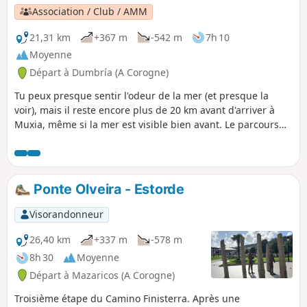
Association / Club / AMM
21,31 km
+367 m
-542 m
7h 10
Moyenne
Départ à Dumbría (A Corogne)
Tu peux presque sentir l'odeur de la mer (et presque la
voir), mais il reste encore plus de 20 km avant d'arriver à
Muxia, même si la mer est visible bien avant. Le parcours
alterne des sections goudronnées, sans grand intérêt, et
plusieurs tronçons de chemin de terre à travers les bois. En
regardant le profil de l'étape, tu peux voir que la descente
vers la côte n'est pas vraiment facile, mais plutôt une
Ponte Olveira - Estorde
succession de montées et de descentes, avec des dénivelés
modérés.
Visorandonneur
26,40 km
+337 m
-578 m
8h 30
Moyenne
Départ à Mazaricos (A Corogne)
Troisième étape du Camino Finisterra. Après une