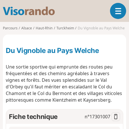
V
O
i
u
s
v
o
Parcours
Alsace
Haut-Rhin
Turckheim
Du Vignoble au Pays Welche
r
r
i
a
r
n
Du Vignoble au Pays Welche
l
d
a
o
n
Une sortie sportive qui emprunte des routes peu
a
fréquentées et des chemins agréables à travers
v
vignes et forêts. Des vues splendides sur le Val
i
g
d'Orbey qu'il faut mériter en escaladant le Col du
a
Chamont et le Col du Bermont et des villages viticoles
t
pittoresques comme Kientzheim et Kaysersberg.
i
o
Fiche technique
n°
17301007
n