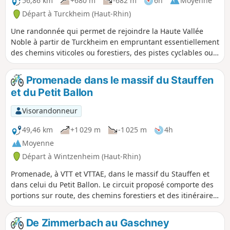
56,86 km
+680 m
-682 m
6h
Moyenne
Départ à Turckheim (Haut-Rhin)
Une randonnée qui permet de rejoindre la Haute Vallée
Noble à partir de Turckheim en empruntant essentiellement
des chemins viticoles ou forestiers, des pistes cyclables ou
des itinéraires cyclables peu fréquentés. Le parcours qui
comporte quelques raidillons, mais ne présente pas de
Promenade dans le massif du Stauffen
grosses difficultés, est toutefois prévu pour VTT ou VTTAE. Il
et du Petit Ballon
offre de belles vues sur le vignoble du Sud de Colmar et la
Forêt Noire et traverse quelques villages typiques de cette
Visorandonneur
région.
49,46 km
+1 029 m
-1 025 m
4h
Moyenne
Départ à Wintzenheim (Haut-Rhin)
Promenade, à VTT et VTTAE, dans le massif du Stauffen et
dans celui du Petit Ballon. Le circuit proposé comporte des
portions sur route, des chemins forestiers et des itinéraires
cyclables. Il n'y a pas de difficulté majeure, sauf une
montée courte, mais raide, après le Col de Marbach, qui
De Zimmerbach au Gaschney
nécessite, peut-être, que l'on mette pied à terre, et la