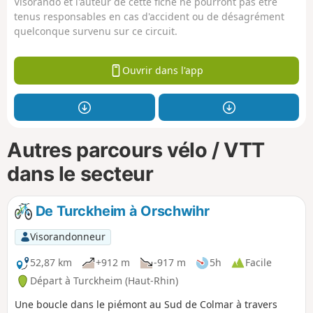
Visorando et l'auteur de cette fiche ne pourront pas être
tenus responsables en cas d'accident ou de désagrément
quelconque survenu sur ce circuit.
Ouvrir dans l'app
Autres parcours vélo / VTT
dans le secteur
De Turckheim à Orschwihr
Visorandonneur
52,87 km
+912 m
-917 m
5h
Facile
Départ à Turckheim (Haut-Rhin)
Une boucle dans le piémont au Sud de Colmar à travers