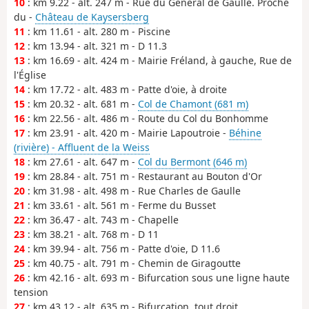
10
: km 9.22 - alt. 247 m - Rue du Général de Gaulle. Proche
du -
Château de Kaysersberg
11
: km 11.61 - alt. 280 m - Piscine
12
: km 13.94 - alt. 321 m - D 11.3
13
: km 16.69 - alt. 424 m - Mairie Fréland, à gauche, Rue de
l'Église
14
: km 17.72 - alt. 483 m - Patte d'oie, à droite
15
: km 20.32 - alt. 681 m -
Col de Chamont (681 m)
16
: km 22.56 - alt. 486 m - Route du Col du Bonhomme
17
: km 23.91 - alt. 420 m - Mairie Lapoutroie -
Béhine
(rivière) - Affluent de la Weiss
18
: km 27.61 - alt. 647 m -
Col du Bermont (646 m)
19
: km 28.84 - alt. 751 m - Restaurant au Bouton d'Or
20
: km 31.98 - alt. 498 m - Rue Charles de Gaulle
21
: km 33.61 - alt. 561 m - Ferme du Busset
22
: km 36.47 - alt. 743 m - Chapelle
23
: km 38.21 - alt. 768 m - D 11
24
: km 39.94 - alt. 756 m - Patte d'oie, D 11.6
25
: km 40.75 - alt. 791 m - Chemin de Giragoutte
26
: km 42.16 - alt. 693 m - Bifurcation sous une ligne haute
tension
27
: km 43.12 - alt. 635 m - Bifurcation, tout droit