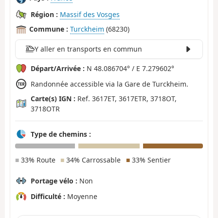
Région :
Massif des Vosges
Commune :
Turckheim
(68230)
Y aller en transports en commun
Départ/Arrivée :
N 48.086704° / E 7.279602°
Randonnée accessible via la Gare de Turckheim.
Carte(s) IGN :
Ref. 3617ET, 3617ETR, 3718OT,
3718OTR
Type de chemins :
■
33% Route
■
34% Carrossable
■
33% Sentier
Portage vélo :
Non
Difficulté :
Moyenne