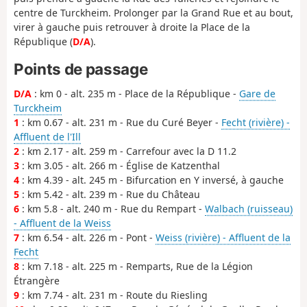
centre de Turckheim. Prolonger par la Grand Rue et au bout,
virer à gauche puis retrouver à droite la Place de la
République (
D/A
).
Points de passage
D/A
: km 0 - alt. 235 m - Place de la République -
Gare de
Turckheim
1
: km 0.67 - alt. 231 m - Rue du Curé Beyer -
Fecht (rivière) -
Affluent de l'Ill
2
: km 2.17 - alt. 259 m - Carrefour avec la D 11.2
3
: km 3.05 - alt. 266 m - Église de Katzenthal
4
: km 4.39 - alt. 245 m - Bifurcation en Y inversé, à gauche
5
: km 5.42 - alt. 239 m - Rue du Château
6
: km 5.8 - alt. 240 m - Rue du Rempart -
Walbach (ruisseau)
- Affluent de la Weiss
7
: km 6.54 - alt. 226 m - Pont -
Weiss (rivière) - Affluent de la
Fecht
8
: km 7.18 - alt. 225 m - Remparts, Rue de la Légion
Étrangère
9
: km 7.74 - alt. 231 m - Route du Riesling