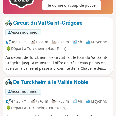
Je donne un coup de pouce
Circuit du Val Saint-Grégoire
Visorandonneur
48,07 km
+881 m
-873 m
5h
Moyenne
Départ à Turckheim (Haut-Rhin)
Au départ de Turckheim, ce circuit fait le tour du Val Saint-
Grégoire jusqu'à Munster. Il offre de très beaux points de
vue sur la vallée et passe à proximité de la Chapelle des
Frères, de la Chapelle Sainte-Croix de Wihr-au-Val et de la
Terrasse Napoléon. Il emprunte en partie les itinéraires
De Turckheim à la Vallée Noble
cyclables le long de la Fecht et la Voie Verte de Munster.
Visorandonneur
47,25 km
+749 m
-755 m
4h
Moyenne
Départ à Turckheim (Haut-Rhin)