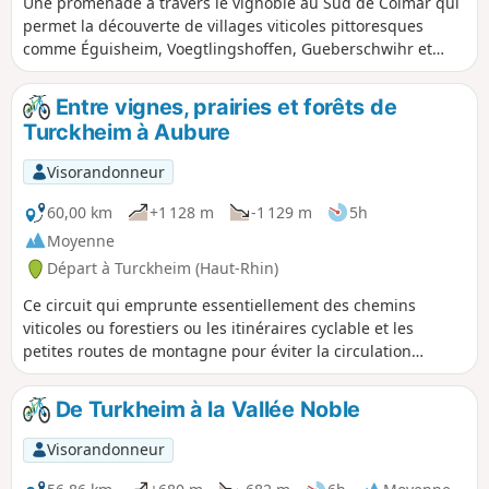
Une promenade à travers le vignoble au Sud de Colmar qui
permet la découverte de villages viticoles pittoresques
comme Éguisheim, Voegtlingshoffen, Gueberschwihr et
Westhalten avec un retour par la Vallée Noble et les
pâturages de Wintzfelden. L'itinéraire emprunte aussi bien
Entre vignes, prairies et forêts de
des petites routes viticoles que des chemins et est donc
Turckheim à Aubure
adapté au VTT et VTTAE.
Visorandonneur
60,00 km
+1 128 m
-1 129 m
5h
Moyenne
Départ à Turckheim (Haut-Rhin)
Ce circuit qui emprunte essentiellement des chemins
viticoles ou forestiers ou les itinéraires cyclable et les
petites routes de montagne pour éviter la circulation
destiné aux VTT et VTTAE, permet de découvrir quelques
villages pittoresques du piémont comme Turckheim,
De Turkheim à la Vallée Noble
Ammerschwihr, Kientzheim, Kaysersberg, Hunawihr ou
Zellenberg, mais aussi la verte vallée de Fréland et les
Visorandonneur
pentes plus raides, tapissées de forêts, des massifs du
Brézouard et du Kaelblin.