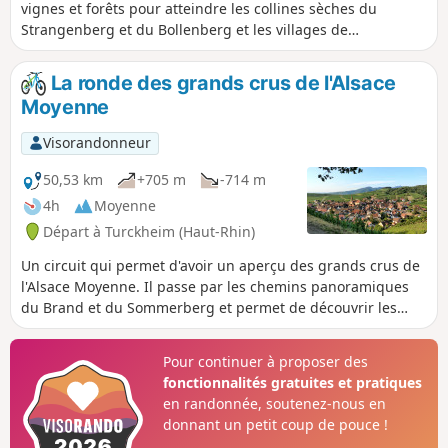
vignes et forêts pour atteindre les collines sèches du
Strangenberg et du Bollenberg et les villages de
Wintzfelden et d'Osenbach nichés au fond de la Vallée
Noble. Ce circuit réserve de très belles vues, notamment au
La ronde des grands crus de l'Alsace
sommet du Strangenberg et du Bollenberg.
Moyenne
Visorandonneur
50,53 km
+705 m
-714 m
4h
Moyenne
Départ à Turckheim (Haut-Rhin)
Un circuit qui permet d'avoir un aperçu des grands crus de
l'Alsace Moyenne. Il passe par les chemins panoramiques
du Brand et du Sommerberg et permet de découvrir les
villages les plus pittoresques du vignoble. Le retour passe
en partie par la piste cyclable du Piémont. Ce circuit est
Pour continuer à proposer des
réservé aux VTT, avec ou sans assistance électrique.
fonctionnalités gratuites et pratiques
en randonnée, soutenez-nous en
donnant un petit coup de pouce !