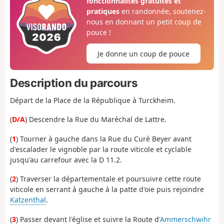
fonctionnalités gratuites et
pratiques
en randonnée, soutenez-
nous en donnant un petit coup de
pouce !
Je donne un coup de pouce
Description du parcours
Départ de la Place de la République à Turckheim.
(
D/A
) Descendre la Rue du Maréchal de Lattre.
(
1
) Tourner à gauche dans la Rue du Curé Beyer avant
d'escalader le vignoble par la route viticole et cyclable
jusqu'au carrefour avec la D 11.2.
(
2
) Traverser la départementale et poursuivre cette route
viticole en serrant à gauche à la patte d'oie puis rejoindre
Katzenthal
.
(
3
) Passer devant l'église et suivre la Route d'
Ammerschwihr