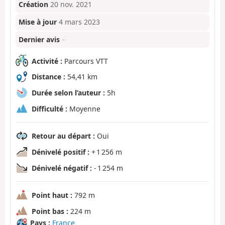
Création
20 nov. 2021
Mise à jour
4 mars 2023
Dernier avis
–
Activité :
Parcours VTT
Distance :
54,41 km
Durée selon l’auteur :
5h
Difficulté :
Moyenne
Retour au départ :
Oui
Dénivelé positif :
+ 1 256 m
Dénivelé négatif :
- 1 254 m
Point haut :
792 m
Point bas :
224 m
Pays :
France