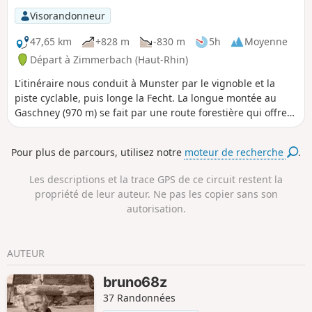
montée régulière mais assez raide aussi de Boenlesgrab au
Visorandonneur
Strohberg.
47,65 km
+828 m
-830 m
5h
Moyenne
Départ à Zimmerbach (Haut-Rhin)
L'itinéraire nous conduit à Munster par le vignoble et la
piste cyclable, puis longe la Fecht. La longue montée au
Gaschney (970 m) se fait par une route forestière qui offre
de belles vues sur la petite vallée de Munster. Un chemin,
assez caillouteux par endroits, permet de rejoindre
Pour plus de parcours, utilisez notre
moteur de recherche
.
Metzeral (Steinabrück). Le retour se fait par la piste cyclable
du piémont.
Les descriptions et la trace GPS de ce circuit restent la
propriété de leur auteur. Ne pas les copier sans son
autorisation.
AUTEUR
bruno68z
37 Randonnées