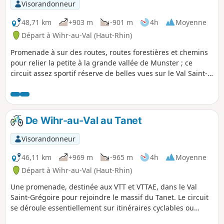
Visorandonneur
48,71 km
+903 m
-901 m
4h
Moyenne
Départ à Wihr-au-Val (Haut-Rhin)
Promenade à sur des routes, routes forestières et chemins
pour relier la petite à la grande vallée de Munster ; ce
circuit assez sportif réserve de belles vues sur le Val Saint-
Grégoire. La descente sur Steinabruck est très caillouteuse
et nécessite une certaine attention.
De Wihr-au-Val au Tanet
Visorandonneur
46,11 km
+969 m
-965 m
4h
Moyenne
Départ à Wihr-au-Val (Haut-Rhin)
Une promenade, destinée aux VTT et VTTAE, dans le Val
Saint-Grégoire pour rejoindre le massif du Tanet. Le circuit
se déroule essentiellement sur itinéraires cyclables ou
chemins forestiers, et permet de découvrir la beauté de ce