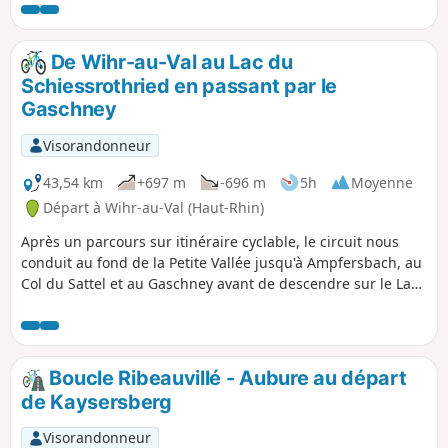
site qui abritait, jadis, une station de ski.
De Wihr-au-Val au Lac du
Schiessrothried en passant par le
Gaschney
Visorandonneur
43,54 km
+697 m
-696 m
5h
Moyenne
Départ à Wihr-au-Val (Haut-Rhin)
Après un parcours sur itinéraire cyclable, le circuit nous
conduit au fond de la Petite Vallée jusqu'à Ampfersbach, au
Col du Sattel et au Gaschney avant de descendre sur le Lac
du Schiessrothried et le Braunkopf. Quelques passages
difficiles, notamment au-dessus du lac peuvent nécessiter
que l'on mette parfois pied à terre.
Boucle Ribeauvillé - Aubure au départ
de Kaysersberg
Visorandonneur