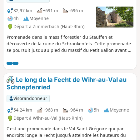
32,97 km
+691 m
-696 m
4h
Moyenne
Départ à Zimmerbach (Haut-Rhin)
Promenade dans le massif forestier du Stauffen et
découverte de la ruine du Schrankenfels. Cette promenade
se poursuit jusqu'au pied du massif du Petit Ballon avant de
retourner au point de départ en empruntant la piste
cyclable.
Le long de la Fecht de Wihr-au-Val au
Schnepfenried
Visorandonneur
54,24 km
+968 m
-964 m
5h
Moyenne
Départ à Wihr-au-Val (Haut-Rhin)
C'est une promenade dans le Val Saint-Grégoire qui par
endroits longe la Fecht jusqu'à atteindre les hauteurs du