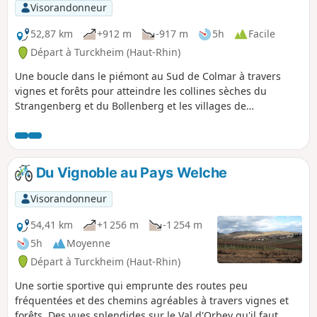
Visorandonneur
52,87 km
+912 m
-917 m
5h
Facile
Départ à Turckheim (Haut-Rhin)
Une boucle dans le piémont au Sud de Colmar à travers
vignes et forêts pour atteindre les collines sèches du
Strangenberg et du Bollenberg et les villages de
Wintzfelden et d'Osenbach nichés au fond de la Vallée
Noble. Ce circuit réserve de très belles vues, notamment au
sommet du Strangenberg et du Bollenberg.
Du Vignoble au Pays Welche
Visorandonneur
54,41 km
+1 256 m
-1 254 m
5h
Moyenne
Départ à Turckheim (Haut-Rhin)
Une sortie sportive qui emprunte des routes peu
fréquentées et des chemins agréables à travers vignes et
forêts. Des vues splendides sur le Val d'Orbey qu'il faut