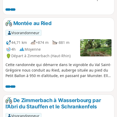
d'altitude de Labaroche avec un retour sur des chemins
panoramiques qui dominent des villages viticoles parmi les
plus pittoresques. Seule la montée à Labaroche est un peu
éprouvante mais se fait sur des chemins bien aménagés et
Montée au Ried
en pente régulière.
Visorandonneur
44,71 km
+874 m
-881 m
4h
Moyenne
Départ à Zimmerbach (Haut-Rhin)
Cette randonnée qui démarre dans le vignoble du Val Saint-
Grégoire nous conduit au Ried, auberge située au pied du
Petit Ballon à 950 m d'altitude, en passant par Munster. Elle
passe par le cimetière militaire allemand de Breitenbach et
la Terrasse Napoléon.
De Zimmerbach à Wasserbourg par
l'Abri du Stauffen et le Schrankenfels
Visorandonneur