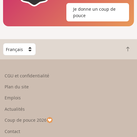
Je donne un coup de
pouce
C
R
h
e
o
t
i
o
s
CGU et confidentialité
u
i
r
s
Plan du site
e
s
n
e
Emplois
h
z
Actualités
a
u
u
n
Coup de pouce 2026
t
p
a
Contact
y