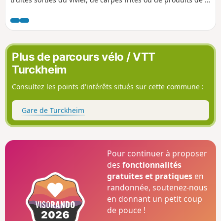
chasse, un paysage superbe avec vue sur l'ensemble de la
chaine des Alpes, du Mont Blanc aux Alpes autrichiennes (si
pas de brume).
Plus de parcours vélo / VTT
Turckheim
Consultez les points d'intérêts situés sur cette commune :
Gare de Turckheim
Pour continuer à proposer
des
fonctionnalités
gratuites et pratiques
en
randonnée, soutenez-nous
en donnant un petit coup
de pouce !