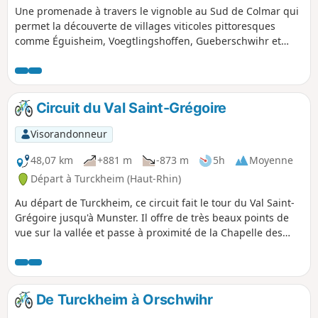
Une promenade à travers le vignoble au Sud de Colmar qui
permet la découverte de villages viticoles pittoresques
comme Éguisheim, Voegtlingshoffen, Gueberschwihr et
Westhalten avec un retour par la Vallée Noble et les
pâturages de Wintzfelden. L'itinéraire emprunte aussi bien
des petites routes viticoles que des chemins et est donc
adapté au VTT et VTTAE.
Circuit du Val Saint-Grégoire
Visorandonneur
48,07 km
+881 m
-873 m
5h
Moyenne
Départ à Turckheim (Haut-Rhin)
Au départ de Turckheim, ce circuit fait le tour du Val Saint-
Grégoire jusqu'à Munster. Il offre de très beaux points de
vue sur la vallée et passe à proximité de la Chapelle des
Frères, de la Chapelle Sainte-Croix de Wihr-au-Val et de la
Terrasse Napoléon. Il emprunte en partie les itinéraires
cyclables le long de la Fecht et la Voie Verte de Munster.
De Turckheim à Orschwihr