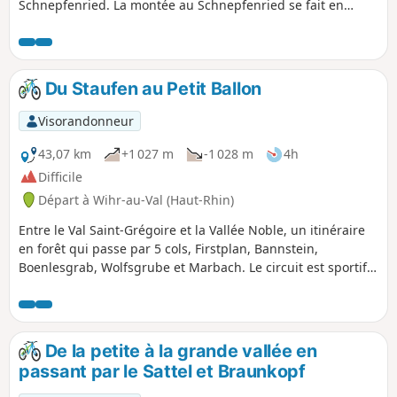
Schnepfenried. La montée au Schnepfenried se fait en
empruntant des chemins forestiers parfois caillouteux. La
descente sur Mittlach suit le même type de chemins. Le
reste se fait sur route ou itinéraires cyclables.
Du Staufen au Petit Ballon
Visorandonneur
43,07 km
+1 027 m
-1 028 m
4h
Difficile
Départ à Wihr-au-Val (Haut-Rhin)
Entre le Val Saint-Grégoire et la Vallée Noble, un itinéraire
en forêt qui passe par 5 cols, Firstplan, Bannstein,
Boenlesgrab, Wolfsgrube et Marbach. Le circuit est sportif
mais les pentes sont assez régulières. La descente sur
Soultzbach nécessite quelques précautions.
De la petite à la grande vallée en
passant par le Sattel et Braunkopf