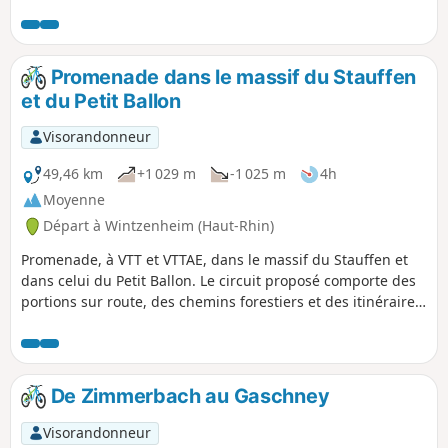
des itinéraires cyclables peu fréquentés. Le parcours qui
comporte quelques raidillons, mais ne présente pas de
grosses difficultés, est toutefois prévu pour VTT ou VTTAE. Il
offre de belles vues sur le vignoble du Sud de Colmar et la
Promenade dans le massif du Stauffen
Forêt Noire et traverse quelques villages typiques de cette
et du Petit Ballon
région.
Visorandonneur
49,46 km
+1 029 m
-1 025 m
4h
Moyenne
Départ à Wintzenheim (Haut-Rhin)
Promenade, à VTT et VTTAE, dans le massif du Stauffen et
dans celui du Petit Ballon. Le circuit proposé comporte des
portions sur route, des chemins forestiers et des itinéraires
cyclables. Il n'y a pas de difficulté majeure, sauf une
montée courte, mais raide, après le Col de Marbach, qui
nécessite, peut-être, que l'on mette pied à terre, et la
montée régulière mais assez raide aussi de Boenlesgrab au
De Zimmerbach au Gaschney
Strohberg.
Visorandonneur