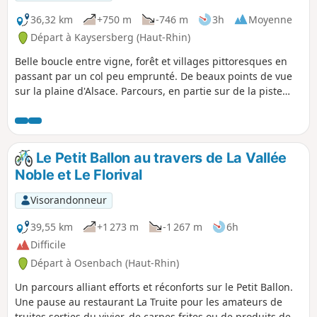
36,32 km
+750 m
-746 m
3h
Moyenne
Départ à Kaysersberg (Haut-Rhin)
Belle boucle entre vigne, forêt et villages pittoresques en
passant par un col peu emprunté. De beaux points de vue
sur la plaine d'Alsace. Parcours, en partie sur de la piste
cyclable, avec une portion sur de la départementale, peu
fréquentée.
Le Petit Ballon au travers de La Vallée
Noble et Le Florival
Visorandonneur
39,55 km
+1 273 m
-1 267 m
6h
Difficile
Départ à Osenbach (Haut-Rhin)
Un parcours alliant efforts et réconforts sur le Petit Ballon.
Une pause au restaurant La Truite pour les amateurs de
truites sorties du vivier, de carpes frites ou de produits de la