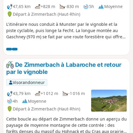
47,65 km
+828 m
-830 m
5h
Moyenne
Départ à Zimmerbach (Haut-Rhin)
L'itinéraire nous conduit à Munster par le vignoble et la
piste cyclable, puis longe la Fecht. La longue montée au
Gaschney (970 m) se fait par une route forestière qui offre
de belles vues sur la petite vallée de Munster. Un chemin,
assez caillouteux par endroits, permet de rejoindre
Metzeral (Steinabrück). Le retour se fait par la piste cyclable
du piémont.
De Zimmerbach à Labaroche et retour
par le vignoble
Visorandonneur
43,79 km
+1 012 m
-1 016 m
4h
Moyenne
Départ à Zimmerbach (Haut-Rhin)
Cette boucle au départ de Zimmerbach donne un aperçu du
paysage de moyenne montagne de cette contrée : des
forêts denses du massif du Hohnack et du Cras aux prairies