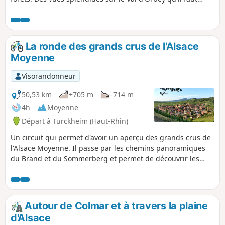
mériter en escaladant le Col du Chamont et le Col du
Bermont et des villages viticoles pittoresques comme
Kientzheim et Kaysersberg.
La ronde des grands crus de l'Alsace
Moyenne
Visorandonneur
50,53 km
+705 m
-714 m
4h
Moyenne
Départ à Turckheim (Haut-Rhin)
Un circuit qui permet d'avoir un aperçu des grands crus de
l'Alsace Moyenne. Il passe par les chemins panoramiques
du Brand et du Sommerberg et permet de découvrir les
villages les plus pittoresques du vignoble. Le retour passe
en partie par la piste cyclable du Piémont. Ce circuit est
réservé aux VTT, avec ou sans assistance électrique.
Autour de Colmar et à travers la plaine
d'Alsace