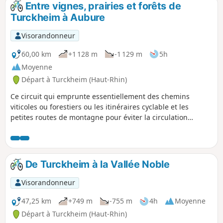
Entre vignes, prairies et forêts de
p
Turckheim à Aubure
Visorandonneur
60,00 km
+1 128 m
-1 129 m
5h
Moyenne
Départ à Turckheim (Haut-Rhin)
Ce circuit qui emprunte essentiellement des chemins
viticoles ou forestiers ou les itinéraires cyclable et les
petites routes de montagne pour éviter la circulation
destiné aux VTT et VTTAE, permet de découvrir quelques
villages pittoresques du piémont comme Turckheim,
Ammerschwihr, Kientzheim, Kaysersberg, Hunawihr ou
Zellenberg, mais aussi la verte vallée de Fréland et les
De Turckheim à la Vallée Noble
pentes plus raides, tapissées de forêts, des massifs du
Brézouard et du Kaelblin.
Visorandonneur
47,25 km
+749 m
-755 m
4h
Moyenne
Départ à Turckheim (Haut-Rhin)