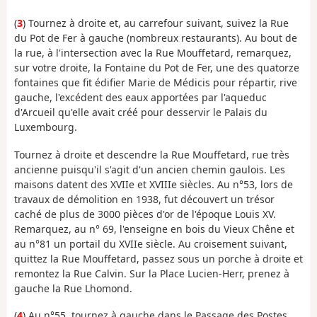
(
3
) Tournez à droite et, au carrefour suivant, suivez la Rue
du Pot de Fer à gauche (nombreux restaurants). Au bout de
la rue, à l'intersection avec la Rue Mouffetard, remarquez,
sur votre droite, la Fontaine du Pot de Fer, une des quatorze
fontaines que fit édifier Marie de Médicis pour répartir, rive
gauche, l'excédent des eaux apportées par l'aqueduc
d'Arcueil qu'elle avait créé pour desservir le Palais du
Luxembourg.
Tournez à droite et descendre la Rue Mouffetard, rue très
ancienne puisqu'il s'agit d'un ancien chemin gaulois. Les
maisons datent des XVIIe et XVIIIe siècles. Au n°53, lors de
travaux de démolition en 1938, fut découvert un trésor
caché de plus de 3000 pièces d'or de l'époque Louis XV.
Remarquez, au n° 69, l'enseigne en bois du Vieux Chêne et
au n°81 un portail du XVIIe siècle. Au croisement suivant,
quittez la Rue Mouffetard, passez sous un porche à droite et
remontez la Rue Calvin. Sur la Place Lucien-Herr, prenez à
gauche la Rue Lhomond.
(
4
) Au n°55, tournez à gauche dans le Passage des Postes