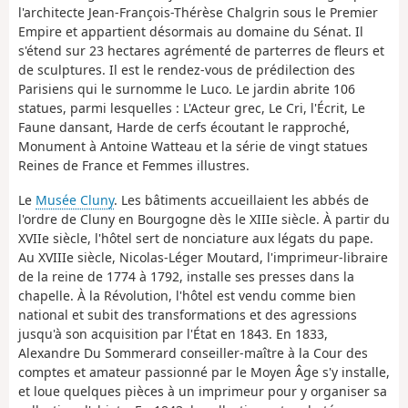
l'architecte Jean-François-Thérèse Chalgrin sous le Premier
Empire et appartient désormais au domaine du Sénat. Il
s'étend sur 23 hectares agrémenté de parterres de fleurs et
de sculptures. Il est le rendez-vous de prédilection des
Parisiens qui le surnomme le Luco. Le jardin abrite 106
statues, parmi lesquelles : L'Acteur grec, Le Cri, l'Écrit, Le
Faune dansant, Harde de cerfs écoutant le rapproché,
Monument à Antoine Watteau et la série de vingt statues
Reines de France et Femmes illustres.
Le
Musée Cluny
. Les bâtiments accueillaient les abbés de
l'ordre de Cluny en Bourgogne dès le XIIIe siècle. À partir du
XVIIe siècle, l'hôtel sert de nonciature aux légats du pape.
Au XVIIIe siècle, Nicolas-Léger Moutard, l'imprimeur-libraire
de la reine de 1774 à 1792, installe ses presses dans la
chapelle. À la Révolution, l'hôtel est vendu comme bien
national et subit des transformations et des agressions
jusqu'à son acquisition par l'État en 1843. En 1833,
Alexandre Du Sommerard conseiller-maître à la Cour des
comptes et amateur passionné par le Moyen Âge s'y installe,
et loue quelques pièces à un imprimeur pour y organiser sa