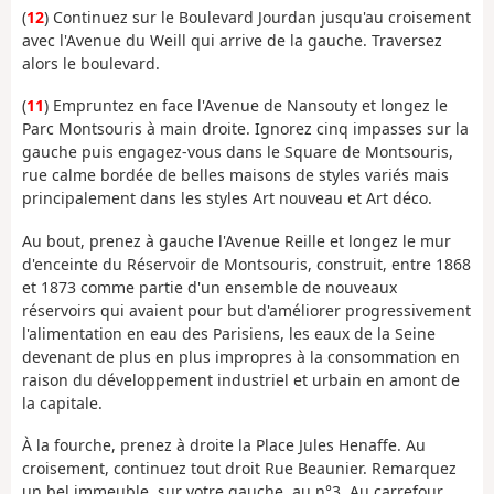
(
12
) Continuez sur le Boulevard Jourdan jusqu'au croisement
avec l'Avenue du Weill qui arrive de la gauche. Traversez
alors le boulevard.
(
11
) Empruntez en face l'Avenue de Nansouty et longez le
Parc Montsouris à main droite. Ignorez cinq impasses sur la
gauche puis engagez-vous dans le Square de Montsouris,
rue calme bordée de belles maisons de styles variés mais
principalement dans les styles Art nouveau et Art déco.
Au bout, prenez à gauche l'Avenue Reille et longez le mur
d'enceinte du Réservoir de Montsouris, construit, entre 1868
et 1873 comme partie d'un ensemble de nouveaux
réservoirs qui avaient pour but d'améliorer progressivement
l'alimentation en eau des Parisiens, les eaux de la Seine
devenant de plus en plus impropres à la consommation en
raison du développement industriel et urbain en amont de
la capitale.
À la fourche, prenez à droite la Place Jules Henaffe. Au
croisement, continuez tout droit Rue Beaunier. Remarquez
un bel immeuble, sur votre gauche, au n°3. Au carrefour