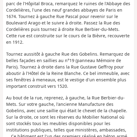
parc de l'Hôpital Broca, remarquez le ruines de l'Abbaye des
Cordelières, l'une des neuf grandes abbayes de Paris en
1674. Tournez à gauche Rue Pascal pour revenir sur le
Boulevard Arago et le suivre à droite. Passez la Rue des
Cordelières puis tournez à droite Rue Berbier-du-Mets.
Cette rue est construite sur le cours de la Bièvre, recouverte
en 1912.
Tournez aussitôt à gauche Rue des Gobelins. Remarquez de
belles façades en saillies au n°19 (panneau Mémoire de
Paris). Tournez à droite dans la Rue Gustave Geffroy pour
aboutir à l'Hôtel de la Reine Blanche. Ce bel immeuble, avec
ses fenêtres à meneaux, est le vestige d'un ensemble plus
important construit vers 1520.
Au bout de la rue, reprenez, à gauche, la Rue Berbier-du-
Mets. Sur votre gauche, l'ancienne Manufacture des
Gobelins, avec une saillie qui était le chevet de la chapelle.
Sur la droite, ce sont les réserves du Mobilier National où
sont stockés tous les meubles disponibles pour les
institutions publiques, telles que ministères, ambassades,
... Ce bâtiment est l'un des premiers réalisé en béton armé,