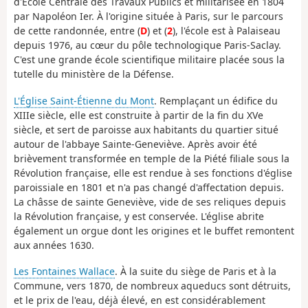
d'École Centrale des Travaux Publics et militarisée en 1804
par Napoléon Ier. À l'origine située à Paris, sur le parcours
de cette randonnée, entre (
D
) et (
2
), l'école est à Palaiseau
depuis 1976, au cœur du pôle technologique Paris-Saclay.
C'est une grande école scientifique militaire placée sous la
tutelle du ministère de la Défense.
L'Église Saint-Étienne du Mont
. Remplaçant un édifice du
XIIIe siècle, elle est construite à partir de la fin du XVe
siècle, et sert de paroisse aux habitants du quartier situé
autour de l'abbaye Sainte-Geneviève. Après avoir été
brièvement transformée en temple de la Piété filiale sous la
Révolution française, elle est rendue à ses fonctions d'église
paroissiale en 1801 et n'a pas changé d'affectation depuis.
La châsse de sainte Geneviève, vide de ses reliques depuis
la Révolution française, y est conservée. L'église abrite
également un orgue dont les origines et le buffet remontent
aux années 1630.
Les Fontaines Wallace
. À la suite du siège de Paris et à la
Commune, vers 1870, de nombreux aqueducs sont détruits,
et le prix de l'eau, déjà élevé, en est considérablement