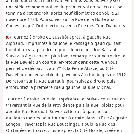
à main gauche, la Place Paul Verlaine. Vous pouvez y voir
une stèle commémorative du premier vol en ballon qui se
termina à cet endroit, après neuf kilomètres de vol, le 21
novembre 1783. Poursuivez sur la Rue de la Butte aux
Cailles jusqu'à l'intersection avec la Rue des Cinq Diamants.
(
8
) Tournez à droite et, aussitôt après, à gauche Rue
Alphand. Empruntez à gauche le Passage Sigaud qui fait
bientôt un virage à droite pour déboucher Rue Barrault.
Suivez-la à gauche et, plus loin, remarquez sur votre droite
la Rue Daviel : un court aller-retour dans cette rue vous
permet de découvrir, au n°10, la Petite Alsace, ou Cité
Daviel, un bel ensemble de pavillons à colombages de 1912.
De retour sur la Rue Barrault, poursuivez à droite puis
empruntez la première rue à gauche, la Rue Michal.
Tournez à droite, Rue de l'Espérance, et suivez cette rue en
traversant la Rue de la Providence puis la Rue Tolbiac pour
aboutir Rue Barrault. Suivez cette rue à gauche sur
quelques mètres pour tourner à droite dans la Rue Auguste
Lançon. Traversez la Rue Boussingault puis la Rue des
Orchidées et trouvez, juste après, la Cité Florale, créée en