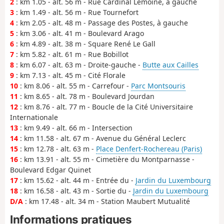
2
: km 1.05 - alt. 56 m - Rue Cardinal Lemoine, à gauche
3
: km 1.49 - alt. 56 m - Rue Tournefort
4
: km 2.05 - alt. 48 m - Passage des Postes, à gauche
5
: km 3.06 - alt. 41 m - Boulevard Arago
6
: km 4.89 - alt. 38 m - Square René Le Gall
7
: km 5.82 - alt. 61 m - Rue Bobillot
8
: km 6.07 - alt. 63 m - Droite-gauche -
Butte aux Cailles
9
: km 7.13 - alt. 45 m - Cité Florale
10
: km 8.06 - alt. 55 m - Carrefour -
Parc Montsouris
11
: km 8.65 - alt. 78 m - Boulevard Jourdan
12
: km 8.76 - alt. 77 m - Boucle de la Cité Universitaire
Internationale
13
: km 9.49 - alt. 66 m - Intersection
14
: km 11.58 - alt. 67 m - Avenue du Général Leclerc
15
: km 12.78 - alt. 63 m -
Place Denfert-Rochereau (Paris)
16
: km 13.91 - alt. 55 m - Cimetière du Montparnasse -
Boulevard Edgar Quinet
17
: km 15.62 - alt. 44 m - Entrée du -
Jardin du Luxembourg
18
: km 16.58 - alt. 43 m - Sortie du -
Jardin du Luxembourg
D/A
: km 17.48 - alt. 34 m - Station Maubert Mutualité
Informations pratiques