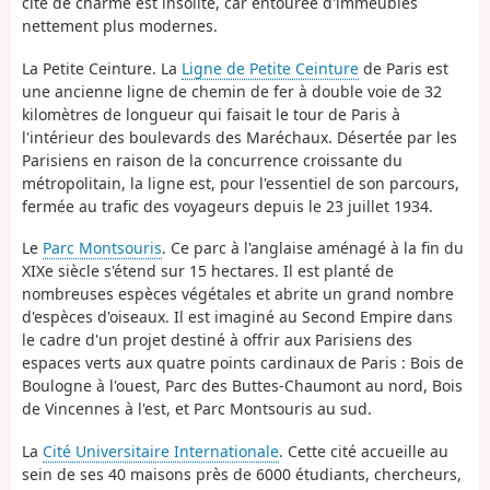
cité de charme est insolite, car entourée d'immeubles
nettement plus modernes.
La Petite Ceinture. La
Ligne de Petite Ceinture
de Paris est
une ancienne ligne de chemin de fer à double voie de 32
kilomètres de longueur qui faisait le tour de Paris à
l'intérieur des boulevards des Maréchaux. Désertée par les
Parisiens en raison de la concurrence croissante du
métropolitain, la ligne est, pour l'essentiel de son parcours,
fermée au trafic des voyageurs depuis le 23 juillet 1934.
Le
Parc Montsouris
. Ce parc à l'anglaise aménagé à la fin du
XIXe siècle s'étend sur 15 hectares. Il est planté de
nombreuses espèces végétales et abrite un grand nombre
d'espèces d'oiseaux. Il est imaginé au Second Empire dans
le cadre d'un projet destiné à offrir aux Parisiens des
espaces verts aux quatre points cardinaux de Paris : Bois de
Boulogne à l'ouest, Parc des Buttes-Chaumont au nord, Bois
de Vincennes à l'est, et Parc Montsouris au sud.
La
Cité Universitaire Internationale
. Cette cité accueille au
sein de ses 40 maisons près de 6000 étudiants, chercheurs,