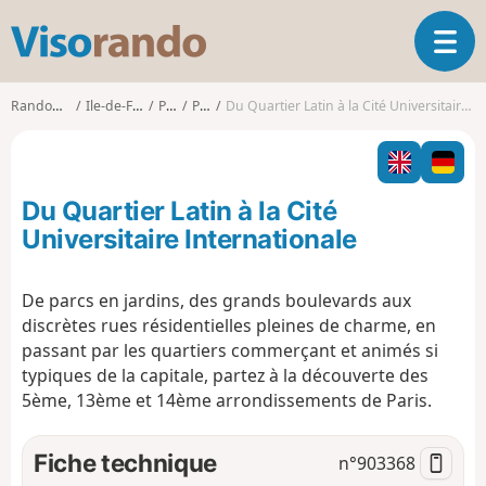
V
O
i
u
s
v
o
Randonnées
Ile-de-France
Paris
Paris
Du Quartier Latin à la Cité Universitaire Internationale
r
r
i
a
r
n
l
d
Du Quartier Latin à la Cité
a
o
n
Universitaire Internationale
a
v
De parcs en jardins, des grands boulevards aux
i
discrètes rues résidentielles pleines de charme, en
g
a
passant par les quartiers commerçant et animés si
t
typiques de la capitale, partez à la découverte des
i
5ème, 13ème et 14ème arrondissements de Paris.
o
n
Fiche technique
n°
903368