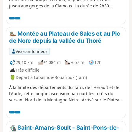
jusqu'aux gorges de la Clamoux. La durée de 2h30
correspond à un rythme familial qui peut être amélioré.
Montée au Plateau de Sales et au Pic
de Nore depuis la vallée du Thoré
Visorandonneur
29,10 km
+1 084 m
-657 m
12h
Très difficile
Départ à Labastide-Rouairoux (Tarn)
À la limite des départements du Tarn, de l'Hérault et de
l'Aude, cette longue ascension parcourt les forêts du
versant Nord de la Montagne Noire. Arrivé sur le Plateau
de Sales, on part à la rencontre des habitants de
hameaux typiques. On retrouve ensuite la solitude le
long du Parc Naturel Régional du Haut-Languedoc avec
les Monts de Lacaune en perspective. Puis, dans les
Saint-Amans-Soult - Saint-Pons-de-
genêts et les bruyères de la descente du versant Sud du