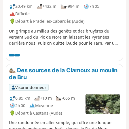
pinède saturée de senteurs conclura
20,49 km
+432 m
-994 m
7h 05
harmonieusement ce périple.
Difficile
Départ à Pradelles-Cabardès (Aude)
On grimpe au milieu des genêts et des bruyères du
versant Sud du Pic de Nore en laissant les Pyrénées
derrière nous. Puis on quitte l'Aude pour le Tarn. Par une
longue descente du versant Nord de la Montagne Noire
en Forêt Domaniale de Nore, les panoramas s'ouvrent
alors sur le bassin de Mazamet, le Sidobre et les Monts
de Lacaune. On débouche ensuite sur les Gorges de
Des sources de la Clamoux au moulin
l'Arnette dont la source se trouve au départ de cette
de Bru
étape pour découvrir la vertigineuse passerelle de
Mazamet.
Visorandonneur
6,85 km
+10 m
-665 m
2h 00
Moyenne
Départ à Castans (Aude)
Une randonnée en aller simple, qui offre une longue
descente ombragée en forêt, depuis le Pic de Nore