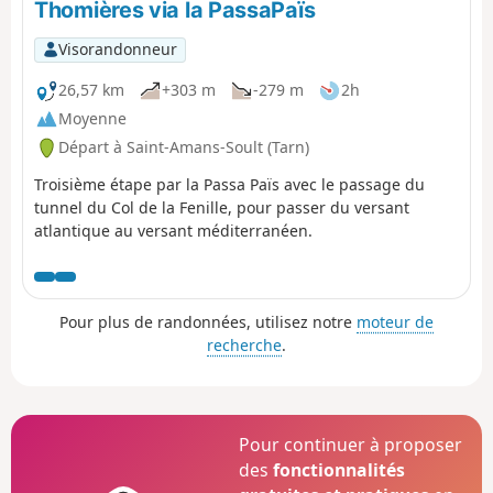
Thomières via la PassaPaïs
Pic de Nore, on découvre le Minervois et on aperçoit les
Pyrénées.
Visorandonneur
26,57 km
+303 m
-279 m
2h
Moyenne
Départ à Saint-Amans-Soult (Tarn)
Troisième étape par la Passa Païs avec le passage du
tunnel du Col de la Fenille, pour passer du versant
atlantique au versant méditerranéen.
Pour plus de randonnées, utilisez notre
moteur de
recherche
.
Pour continuer à proposer
des
fonctionnalités