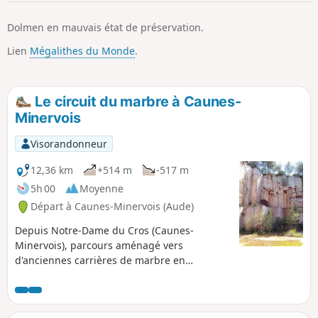
p
Dolmen en mauvais état de préservation.
Lien
Mégalithes du Monde
.
Le circuit du marbre à Caunes-
Minervois
Visorandonneur
12,36 km
+514 m
-517 m
5h 00
Moyenne
Départ à Caunes-Minervois (Aude)
Depuis Notre-Dame du Cros (Caunes-
Minervois), parcours aménagé vers
d'anciennes carrières de marbre en
prévoyant l'arrêt pique-nique au refuge de
Ventajou, réhabilité, près des ruines du
château de l'ancien village disparu. Au