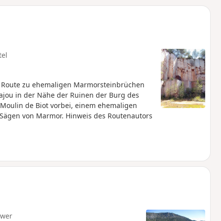
u
n
m
tel
ie Route zu ehemaligen Marmorsteinbrüchen
tajou in der Nähe der Ruinen der Burg des
oulin de Biot vorbei, einem ehemaligen
 Sägen von Marmor. Hinweis des Routenautors
hwer