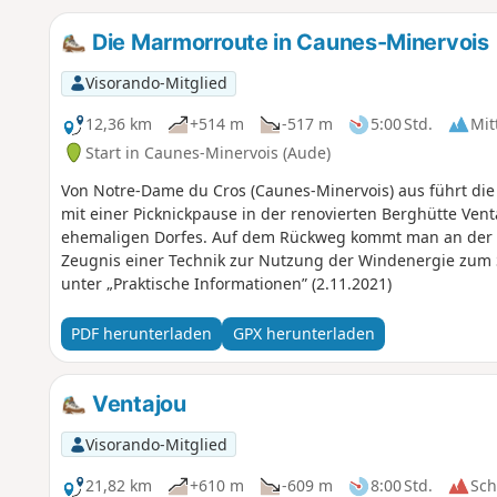
Die Marmorroute in Caunes-Minervois
Visorando-Mitglied
12,36 km
+514 m
-517 m
5:00 Std.
Mit
Start in Caunes-Minervois (Aude)
Von Notre-Dame du Cros (Caunes-Minervois) aus führt d
mit einer Picknickpause in der renovierten Berghütte Ven
ehemaligen Dorfes. Auf dem Rückweg kommt man an der M
Zeugnis einer Technik zur Nutzung der Windenergie zum
unter „Praktische Informationen” (2.11.2021)
PDF herunterladen
GPX herunterladen
Ventajou
Visorando-Mitglied
21,82 km
+610 m
-609 m
8:00 Std.
Sc