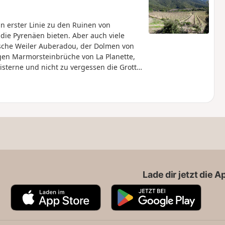
n erster Linie zu den Ruinen von
 die Pyrenäen bieten. Aber auch viele
sche Weiler Auberadou, der Dolmen von
igen Marmorsteinbrüche von La Planette,
Zisterne und nicht zu vergessen die Grotte
chquerung eines herrlichen, duftenden
Lade dir jetzt die 
A
G
p
o
p
o
S
g