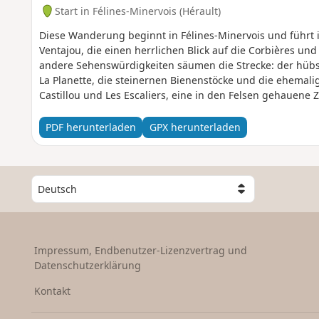
Start in Félines-Minervois (Hérault)
Diese Wanderung beginnt in Félines-Minervois und führt i
Ventajou, die einen herrlichen Blick auf die Corbières und
andere Sehenswürdigkeiten säumen die Strecke: der hüb
La Planette, die steinernen Bienenstöcke und die ehemal
Castillou und Les Escaliers, eine in den Felsen gehauene 
du Cubitus, die einen kurzen Abstecher wert ist. Die Dur
Pinienwaldes rundet diese Reise harmonisch ab.
PDF herunterladen
GPX herunterladen
W
ä
h
l
e
Impressum, Endbenutzer-Lizenzvertrag und
e
Datenschutzerklärung
i
n
Kontakt
L
a