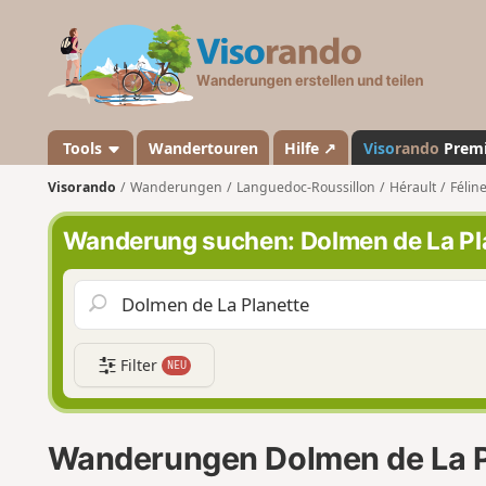
V
i
s
o
r
a
Tools
Wandertouren
Hilfe ↗
Viso
rando
Prem
n
Visorando
Wanderungen
Languedoc-Roussillon
Hérault
Félin
d
o
Wanderung suchen: Dolmen de La Pl
Filter
NEU
Wanderungen Dolmen de La P