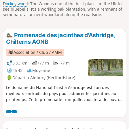
Dockey wood
: The Wood is one of the best places in the UK to
see bluebells. It’s a working oak plantation, with a remnant of
semi-natural ancient woodland along the roadside.
Promenade des jacinthes d'Ashridge,
Chilterns AONB
Association / Club / AMM
8,93 km
+77 m
-77 m
2h 45
Moyenne
Départ à Aldbury (Hertfordshire)
Le domaine du National Trust à Ashridge est l'un des
meilleurs endroits du pays pour admirer les jacinthes au
printemps. Cette promenade tranquille vous fera découvrir
ces magnifiques fleurs qui tapissent le sol et vous
permettra également de découvrir l'histoire du domaine. La
terrasse de Duncombe offre une vue imprenable sur la
vallée. C'est une promenade agréable à tout moment de