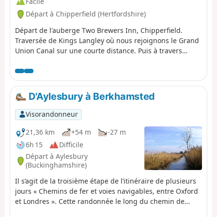
Facile
Départ à Chipperfield (Hertfordshire)
Départ de l'auberge Two Brewers Inn, Chipperfield.
Traversée de Kings Langley où nous rejoignons le Grand
Union Canal sur une courte distance. Puis à travers
Bedmond et Potters Crouch avant de descendre le long
du mur romain dans Verulamium Park et de passer
devant la cathédrale de St Albans pour finir à la gare de
St Albans Abbey.
D'Aylesbury à Berkhamsted
Visorandonneur
21,36 km
+54 m
-27 m
6h 15
Difficile
Départ à Aylesbury
(Buckinghamshire)
Il s’agit de la troisième étape de l’itinéraire de plusieurs
jours « Chemins de fer et voies navigables, entre Oxford
et Londres ». Cette randonnée le long du chemin de
halage longe de nombreux ponts et écluses, ainsi que la