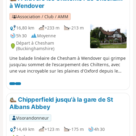
enjamber d’échaliers.
à Wendover
Association / Club / AMM
16,80 km
+233 m
-213 m
5h 30
Moyenne
Départ à Chesham
(Buckinghamshire)
Une balade linéaire de Chesham à Wendover qui grimpe
jusqu'au sommet de l'escarpement des Chilterns, avec
une vue incroyable sur les plaines d'Oxford depuis le
sommet de Coombe Hill. Les Chiltern Hills sont le
principal point d'intérêt : tu montes d'un côté, jusqu'à
l'épaule, puis redescends vers la civilisation. La nature
physique de la géographie et de la géologie donne à
Chipperfield jusqu'à la gare de St
cette balade une impression de grandeur.
Albans Abbey
Visorandonneur
14,49 km
+123 m
-175 m
4h 30