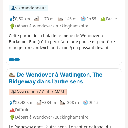
Visorandonneur
8,50 km
+173 m
-146 m
2h 55
Facile
Départ à Wendover (Buckinghamshire)
Cette partie de la balade te mène de Wendover à
Buckmoor End (où tu peux faire une pause et peut-être
manger un sandwich au bacon !) en passant devant
Chequers, à travers la réserve naturelle et jusqu'à The
Plough à Cadsden.
De Wendover à Watlington, The
Ridgeway dans l'autre sens
Association / Club / AMM
28,48 km
+384 m
-398 m
9h 15
Difficile
Départ à Wendover (Buckinghamshire)
Le Ridgeway dans l'autre sens. Le sentier national du