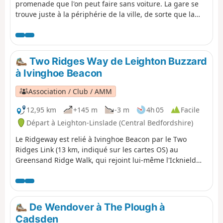
promenade que l'on peut faire sans voiture. La gare se
trouve juste à la périphérie de la ville, de sorte que la
quasi-totalité de l'itinéraire se déroule en pleine nature,
en grande partie sur les terres du Boxmoor Trust, sur le
plateau des Chilterns et le long du Grand Union Canal. Il
y a de nombreux rappels de l'histoire de la région, de
Two Ridges Way de Leighton Buzzard
1594 à la Seconde Guerre mondiale. Si vous avez de la
à Ivinghoe Beacon
chance, vous pourrez voir quelques races agricoles rares
conservées sur les terres du Trust et quelques oiseaux
Association / Club / AMM
intéressants le long du canal.
12,95 km
+145 m
-3 m
4h 05
Facile
Départ à Leighton-Linslade (Central Bedfordshire)
Le Ridgeway est relié à Ivinghoe Beacon par le Two
Ridges Link (13 km, indiqué sur les cartes OS) au
Greensand Ridge Walk, qui rejoint lui-même l'Icknield
Way Path. Le Link emprunte le Grand Union Canal North
depuis Slapton. Cet itinéraire montre la liaison nord-sud.
De Wendover à The Plough à
Cadsden