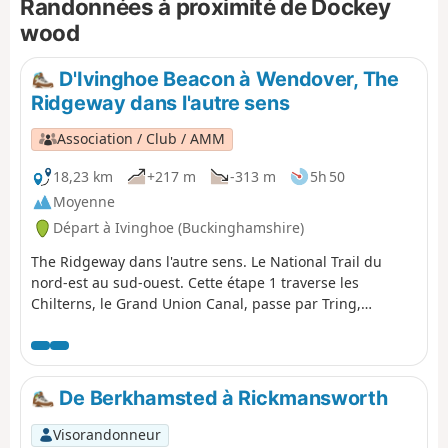
Randonnées à proximité de Dockey
l'année, mais le sol peut être très boueux en hiver, alors
prévoyez des chaussures adaptées !
wood
D'Ivinghoe Beacon à Wendover, The
Ridgeway dans l'autre sens
Association / Club / AMM
18,23 km
+217 m
-313 m
5h 50
Moyenne
Départ à Ivinghoe (Buckinghamshire)
The Ridgeway dans l'autre sens. Le National Trail du
nord-est au sud-ouest. Cette étape 1 traverse les
Chilterns, le Grand Union Canal, passe par Tring,
traverse les Three Hundreds of Aylesbury pour atteindre
la ville marchande de Wendover.
De Berkhamsted à Rickmansworth
Visorandonneur