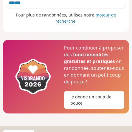
réserve naturelle des réservoirs de Tring, puis monte
régulièrement jusqu’au point culminant du Grand Union
Pour plus de randonnées, utilisez notre
moteur de
Canal avant de redescendre progressivement au bord
recherche
.
d’une paisible rivière calcaire.
Pour continuer à proposer
des
fonctionnalités
gratuites et pratiques
en
randonnée, soutenez-nous
en donnant un petit coup
de pouce !
Je donne un coup de
pouce