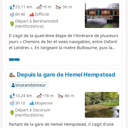
23,11 km
+9 m
-56 m
6h 40
Difficile
Départ à Berkhamsted
(Hertfordshire)
Il s'agit de la quatrième étape de l'itinéraire de plusieurs
jours « Chemins de fer et voies navigables, entre Oxford
et Londres ». En longeant la rivière Bulbourne, puis la
rivière Gade à travers la vallée, cette randonnée offre de
nombreuses choses à découvrir : des péniches, des
écluses et des ponts historiques, la plus ancienne
papeterie mécanisée au monde, ainsi que des réserves
Depuis la gare de Hemel Hempstead
naturelles et le célèbre parc de Cassiobury.
Visorandonneur
10,24 km
+78 m
-86 m
3h 10
Moyenne
Départ à Dacorum
(Hertfordshire)
Partant de la gare de Hemel Hempstead, il s'agit d'une