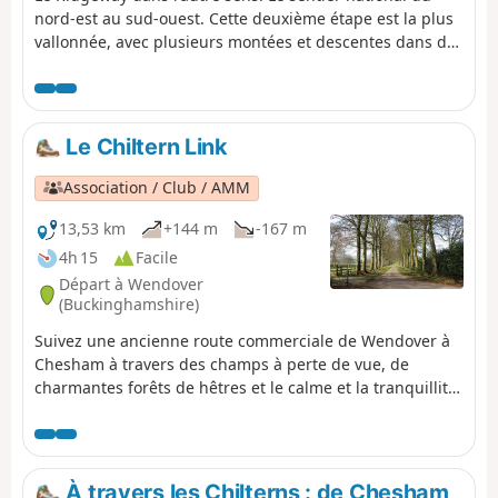
nord-est au sud-ouest. Cette deuxième étape est la plus
vallonnée, avec plusieurs montées et descentes dans des
vallées. C'est donc la partie la plus difficile du Ridgeway.
L'itinéraire grimpe Coombe Hill, passe par le fort de
Pulpit Hill et Lodge Hill. Il contourne Bledlow Great Wood
près de Chinnor pour longer une voie ferrée désaffectée
Le Chiltern Link
et passer sous la M40. Il longe le bord inférieur de
l'escarpement des Chilterns et passe Watlington Hill.
Association / Club / AMM
13,53 km
+144 m
-167 m
4h 15
Facile
Départ à Wendover
(Buckinghamshire)
Suivez une ancienne route commerciale de Wendover à
Chesham à travers des champs à perte de vue, de
charmantes forêts de hêtres et le calme et la tranquillité
de la campagne typique des Chilterns. Le « Chiltern Link
» est bien balisé et indiqué sur les cartes. Grâce au
programme « Donate-a-Gate » de la Chiltern Society,
vous pouvez profiter de votre promenade sans avoir à
À travers les Chilterns : de Chesham