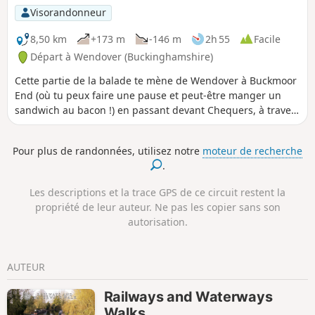
Visorandonneur
8,50 km
+173 m
-146 m
2h 55
Facile
Départ à Wendover (Buckinghamshire)
Cette partie de la balade te mène de Wendover à Buckmoor
End (où tu peux faire une pause et peut-être manger un
sandwich au bacon !) en passant devant Chequers, à travers
la réserve naturelle et jusqu'à The Plough à Cadsden.
Pour plus de randonnées, utilisez notre
moteur de recherche
.
Les descriptions et la trace GPS de ce circuit restent la
propriété de leur auteur. Ne pas les copier sans son
autorisation.
AUTEUR
Railways and Waterways
Walks