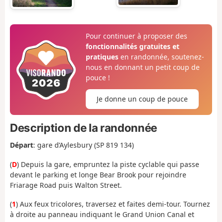
Pour continuer à proposer des
fonctionnalités gratuites et
pratiques
en randonnée, soutenez-
nous en donnant un petit coup de
pouce !
Je donne un coup de pouce
Description de la randonnée
Départ
: gare d’Aylesbury (SP 819 134
)
(
D
) Depuis
la gare, empruntez la piste cyclable qui passe
devant le parking et longe Bear Brook pour rejoindre
Friarage Road puis Walton Street.
(
1
) Aux feux tricolores, traversez et faites demi-tour. Tournez
à droite au panneau indiquant le Grand Union Canal et