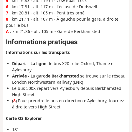
5
: km 16.83 - alt. 119 m - Cow Roast Lock
6
: km 17.81 - alt. 117 m - L'écluse de Dudswell
7
: km 20.81 - alt. 105 m - Pont très orné
8
: km 21.11 - alt. 107 m - À gauche pour la gare, à droite
pour le bus
A
: km 21.36 - alt. 105 m - Gare de Berkhamsted
Informations pratiques
Informations sur les transports
Départ – La ligne
de bus X20 relie Oxford, Thame et
Aylesbury
Arrivée -
La gare
de Berkhamsted
se trouve sur le réseau
London Northwestern Railway (LNR)
Le bus 500X repart vers Aylesbury depuis Berkhamsted
High Street
(
8
) Pour prendre le bus en direction d'Aylesbury, tournez
à droite vers High Street.
Carte OS Explorer
181