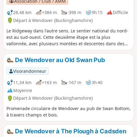
Association / Club / AMM
28,48 km
+384 m
-398 m
9h 15
Difficile
Départ à Wendover (Buckinghamshire)
Le Ridgeway dans l'autre sens. Le sentier national du nord-
est au sud-ouest. Cette deuxième étape est la plus
vallonnée, avec plusieurs montées et descentes dans des
vallées. C'est donc la partie la plus difficile du Ridgeway.
L'itinéraire grimpe Coombe Hill, passe par le fort de Pulpit
De Wendover au Old Swan Pub
Hill et Lodge Hill. Il contourne Bledlow Great Wood près de
Chinnor pour longer une voie ferrée désaffectée et passer
Visorandonneur
sous la M40. Il longe le bord inférieur de l'escarpement des
Chilterns et passe Watlington Hill.
11,34 km
+163 m
-167 m
3h 40
Moyenne
Départ à Wendover (Buckinghamshire)
Promenade circulaire de Wendover au pub de Swan Bottom,
à travers champs et bois.
De Wendover à The Plough à Cadsden