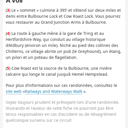
À voir
(
3
) Le « sommet » culmine à 395’ et s’étend sur deux miles et
demi entre Bulbourne Lock et Cow Roast Lock. Vous pourrez
vous restaurer au Grand Junction Arms à Bulbourne.
(
4
) La route à gauche mène à la gare de Tring et au
Hertfordshire Way, qui conduit au village historique
d’Aldbury (environ un mile). Niché au pied des collines des
Chilterns, ce village abrite un pub (le Greyhound), un étang,
un pilori et un poteau de flagellation.
(
5
) Cow Roast est la source de la Bulbourne, une rivière
calcaire qui longe le canal jusqu’à Hemel Hempstead.
Pour plus d’informations sur ces randonnées, consultez le
site web
«
Railways and Waterways Walk
».
Soyez toujours prudent et prévoyant lors d'une randonnée.
Visorando et l'auteur de cette fiche ne pourront pas être
tenus responsables en cas d'accident ou de désagrément
quelconque survenu sur ce circuit.