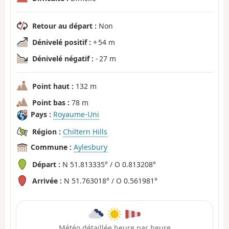
Retour au départ :
Non
Dénivelé positif :
+ 54 m
Dénivelé négatif :
- 27 m
Point haut :
132 m
Point bas :
78 m
Pays :
Royaume-Uni
Région :
Chiltern Hills
Commune :
Aylesbury
Départ :
N 51.813335° / O 0.813208°
Arrivée :
N 51.763018° / O 0.561981°
Météo détaillée heure par heure