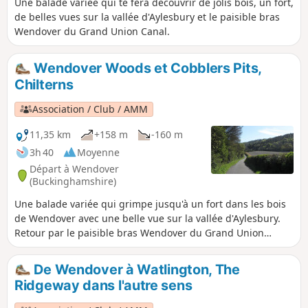
Une balade variée qui te fera découvrir de jolis bois, un fort,
de belles vues sur la vallée d'Aylesbury et le paisible bras
Wendover du Grand Union Canal.
Wendover Woods et Cobblers Pits,
Chilterns
Association / Club / AMM
11,35 km
+158 m
-160 m
3h 40
Moyenne
Départ à Wendover
(Buckinghamshire)
Une balade variée qui grimpe jusqu'à un fort dans les bois
de Wendover avec une belle vue sur la vallée d'Aylesbury.
Retour par le paisible bras Wendover du Grand Union
Canal.
De Wendover à Watlington, The
Ridgeway dans l'autre sens