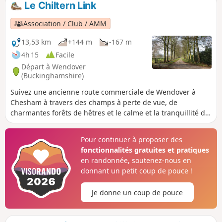
Le Chiltern Link
Association / Club / AMM
13,53 km
+144 m
-167 m
4h 15
Facile
Départ à Wendover
(Buckinghamshire)
Suivez une ancienne route commerciale de Wendover à
Chesham à travers des champs à perte de vue, de
charmantes forêts de hêtres et le calme et la tranquillité de
la campagne typique des Chilterns. Le « Chiltern Link » est
bien balisé et indiqué sur les cartes. Grâce au programme «
Pour continuer à proposer des
Donate-a-Gate » de la Chiltern Society, vous pouvez profiter
fonctionnalités gratuites et pratiques
de votre promenade sans avoir à enjamber d’échaliers.
en randonnée, soutenez-nous en
donnant un petit coup de pouce !
Je donne un coup de pouce