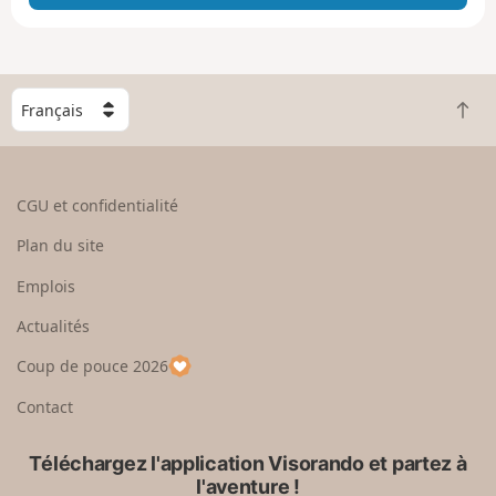
e
e
n
g
C
r
R
h
a
e
o
n
t
i
d
o
s
CGU et confidentialité
u
i
r
s
Plan du site
e
s
n
e
Emplois
h
z
Actualités
a
u
u
n
Coup de pouce 2026
t
p
a
Contact
y
s
Téléchargez l'application Visorando et partez à
l'aventure !