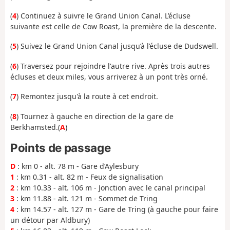
(
4
) Continuez à suivre le Grand Union Canal. L’écluse
suivante est celle de Cow Roast, la première de la descente.
(
5
) Suivez le Grand Union Canal jusqu’à l’écluse de Dudswell.
(
6
) Traversez pour rejoindre l'autre rive. Après trois autres
écluses et deux miles, vous arriverez à un pont très orné.
(
7
) Remontez jusqu'à la route à cet endroit.
(
8
) Tournez à gauche en direction de la gare de
Berkhamsted.
(
A
)
Points de passage
D
: km 0 - alt. 78 m - Gare d’Aylesbury
1
: km 0.31 - alt. 82 m - Feux de signalisation
2
: km 10.33 - alt. 106 m - Jonction avec le canal principal
3
: km 11.88 - alt. 121 m - Sommet de Tring
4
: km 14.57 - alt. 127 m - Gare de Tring (à gauche pour faire
un détour par Aldbury)