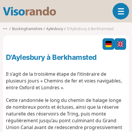
V
O
i
u
s
v
o
•••
Buckinghamshire
Aylesbury
D'Aylesbury à Berkhamsted
r
r
i
a
r
n
l
d
D'Aylesbury à Berkhamsted
a
o
n
a
Il s’agit de la troisième étape de l’itinéraire de
v
plusieurs jours « Chemins de fer et voies navigables,
i
entre Oxford et Londres ».
g
a
Cette randonnée le long du chemin de halage longe
t
de nombreux ponts et écluses, ainsi que la réserve
i
o
naturelle des réservoirs de Tring, puis monte
n
régulièrement jusqu’au point culminant du Grand
Union Canal avant de redescendre progressivement